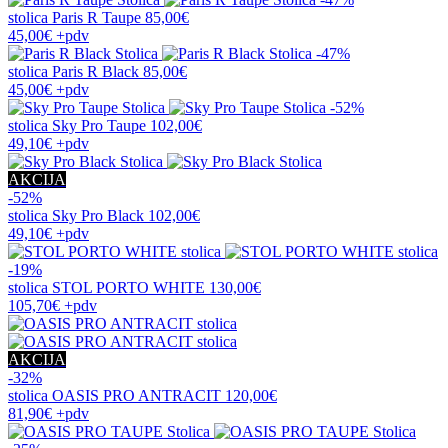
stolica
Paris R Taupe
85,00€
45,00€
+pdv
-47%
stolica
Paris R Black
85,00€
45,00€
+pdv
-52%
stolica
Sky Pro Taupe
102,00€
49,10€
+pdv
AKCIJA
-52%
stolica
Sky Pro Black
102,00€
49,10€
+pdv
-19%
stolica
STOL PORTO WHITE
130,00€
105,70€
+pdv
AKCIJA
-32%
stolica
OASIS PRO ANTRACIT
120,00€
81,90€
+pdv