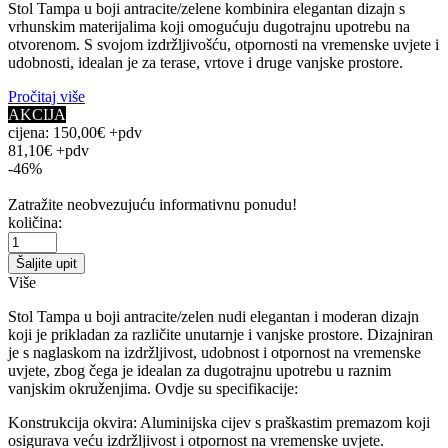
Stol Tampa u boji antracite/zelene kombinira elegantan dizajn s
vrhunskim materijalima koji omogućuju dugotrajnu upotrebu na
otvorenom. S svojom izdržljivošću, otpornosti na vremenske uvjete i
udobnosti, idealan je za terase, vrtove i druge vanjske prostore.
Pročitaj više
AKCIJA
cijena:
150,00€ +pdv
81,10€ +pdv
-46%
Zatražite neobvezujuću informativnu ponudu!
količina:
Šaljite upit
Više
Stol Tampa u boji antracite/zelen nudi elegantan i moderan dizajn
koji je prikladan za različite unutarnje i vanjske prostore. Dizajniran
je s naglaskom na izdržljivost, udobnost i otpornost na vremenske
uvjete, zbog čega je idealan za dugotrajnu upotrebu u raznim
vanjskim okruženjima. Ovdje su specifikacije:
Konstrukcija okvira: Aluminijska cijev s praškastim premazom koji
osigurava veću izdržljivost i otpornost na vremenske uvjete.