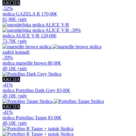
AKCIJA
-52%
stolica
GAZELA R
170,00€
81,90€
+pdv
-39%
stolica
ALICE V/R
120,00€
73,70€
+pdv
zadnji komadi
-39%
stolica
marseille brown
80,00€
49,10€
+pdv
AKCIJA
-41%
stolica
Portofino Dark Grey
83,00€
49,10€
+pdv
AKCIJA
-41%
stolica
Portofino Taupe
83,00€
49,10€
+pdv