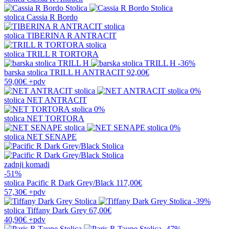
stolica
Cassia R Bordo
stolica
TIBERINA R ANTRACIT
stolica
TRILL R TORTORA
-36%
barska stolica
TRILL H ANTRACIT
92,00€
59,00€
+pdv
0%
stolica
NET ANTRACIT
0%
stolica
NET TORTORA
0%
stolica
NET SENAPE
zadnji komadi
-51%
stolica
Pacific R Dark Grey/Black
117,00€
57,30€
+pdv
-39%
stolica
Tiffany Dark Grey
67,00€
40,90€
+pdv
-47%