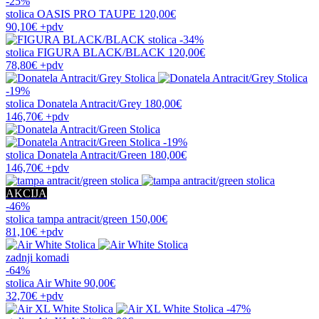
-25%
stolica
OASIS PRO TAUPE
120,00€
90,10€
+pdv
-34%
stolica
FIGURA BLACK/BLACK
120,00€
78,80€
+pdv
-19%
stolica
Donatela Antracit/Grey
180,00€
146,70€
+pdv
-19%
stolica
Donatela Antracit/Green
180,00€
146,70€
+pdv
AKCIJA
-46%
stolica
tampa antracit/green
150,00€
81,10€
+pdv
zadnji komadi
-64%
stolica
Air White
90,00€
32,70€
+pdv
-47%