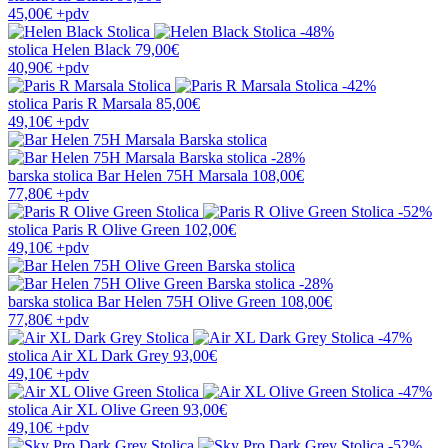
45,00€
+pdv
-48%
stolica
Helen Black
79,00€
40,90€
+pdv
-42%
stolica
Paris R Marsala
85,00€
49,10€
+pdv
-28%
barska stolica
Bar Helen 75H Marsala
108,00€
77,80€
+pdv
-52%
stolica
Paris R Olive Green
102,00€
49,10€
+pdv
-28%
barska stolica
Bar Helen 75H Olive Green
108,00€
77,80€
+pdv
-47%
stolica
Air XL Dark Grey
93,00€
49,10€
+pdv
-47%
stolica
Air XL Olive Green
93,00€
49,10€
+pdv
-52%