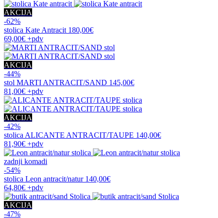
AKCIJA
-62%
stolica
Kate Antracit
180,00€
69,00€
+pdv
AKCIJA
-44%
stol
MARTI ANTRACIT/SAND
145,00€
81,00€
+pdv
AKCIJA
-42%
stolica
ALICANTE ANTRACIT/TAUPE
140,00€
81,90€
+pdv
zadnji komadi
-54%
stolica
Leon antracit/natur
140,00€
64,80€
+pdv
AKCIJA
-47%