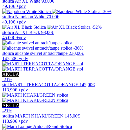
stolica
Air XL White
93,00€
49,10€
+pdv
-30%
stolica
Napoleon White
70,00€
49,10€
+pdv
-52%
stolica
Air XL Black
93,00€
45,00€
+pdv
-36%
stolica
alicante swivel antracit/taupe
230,00€
147,50€
+pdv
AKCIJA
-21%
stol
MARTI TERRACOTTA/ORANGE
145,00€
113,90€
+pdv
AKCIJA
-21%
stolica
MARTI KHAKI/GREEN
145,00€
113,90€
+pdv