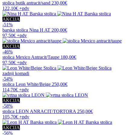
stolica
butik antracit/sand
230,00€
122,10€
+pdv
AKCIJA
-51%
barska stolica
Nina H AT
200,00€
97,50€
+pdv
AKCIJA
-46%
stolica
Mexico Antracit/Taupe
180,00€
97,50€
+pdv
zadnji komadi
-54%
stolica
Leon White/Beige
250,00€
114,70€
+pdv
AKCIJA
-58%
stolica
LEON ANRACIT/TORTORA
250,00€
105,70€
+pdv
AKCIJA
-56%