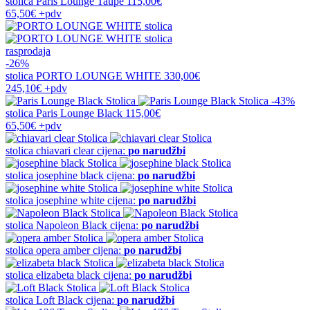
stolica
Paris Lounge Taupe
115,00€
65,50€
+pdv
rasprodaja
-26%
stolica
PORTO LOUNGE WHITE
330,00€
245,10€
+pdv
-43%
stolica
Paris Lounge Black
115,00€
65,50€
+pdv
stolica
chiavari clear
cijena:
po narudžbi
stolica
josephine black
cijena:
po narudžbi
stolica
josephine white
cijena:
po narudžbi
stolica
Napoleon Black
cijena:
po narudžbi
stolica
opera amber
cijena:
po narudžbi
stolica
elizabeta black
cijena:
po narudžbi
stolica
Loft Black
cijena:
po narudžbi