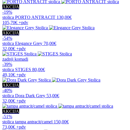
AKCIJA
-19%
stolica
PORTO ANTRACIT
130,00€
105,70€
+pdv
AKCIJA
-54%
stolica
Elegance Grey
70,00€
32,00€
+pdv
zadnji komadi
-39%
stolica
STIGES
80,00€
49,10€
+pdv
AKCIJA
-40%
stolica
Dora Dark Grey
53,00€
32,00€
+pdv
AKCIJA
-51%
stolica
tampa antracit/camel
150,00€
73,00€
+pdv