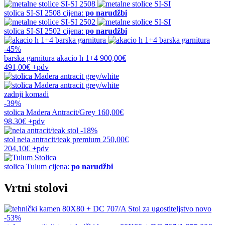
stolica
SI-SI 2508
cijena:
po narudžbi
stolica
SI-SI 2502
cijena:
po narudžbi
-45%
barska garnitura
akacio h 1+4
900,00€
491,00€
+pdv
zadnji komadi
-39%
stolica
Madera Antracit/Grey
160,00€
98,30€
+pdv
-18%
stol
neia antracit/teak premium
250,00€
204,10€
+pdv
stolica
Tulum
cijena:
po narudžbi
Vrtni stolovi
novo
-53%