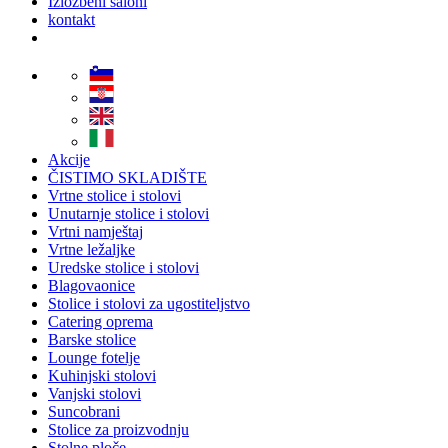
Izložbeni saloni
kontakt
Akcije
ČISTIMO SKLADIŠTE
Vrtne stolice i stolovi
Unutarnje stolice i stolovi
Vrtni namještaj
Vrtne ležaljke
Uredske stolice i stolovi
Blagovaonice
Stolice i stolovi za ugostiteljstvo
Catering oprema
Barske stolice
Lounge fotelje
Kuhinjski stolovi
Vanjski stolovi
Suncobrani
Stolice za proizvodnju
Stolne ploče