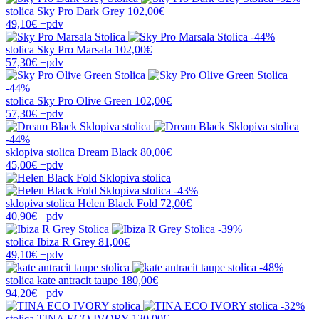
stolica
Sky Pro Dark Grey
102,00€
49,10€
+pdv
-44%
stolica
Sky Pro Marsala
102,00€
57,30€
+pdv
-44%
stolica
Sky Pro Olive Green
102,00€
57,30€
+pdv
-44%
sklopiva stolica
Dream Black
80,00€
45,00€
+pdv
-43%
sklopiva stolica
Helen Black Fold
72,00€
40,90€
+pdv
-39%
stolica
Ibiza R Grey
81,00€
49,10€
+pdv
-48%
stolica
kate antracit taupe
180,00€
94,20€
+pdv
-32%
stolica
TINA ECO IVORY
120,00€