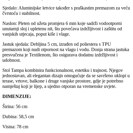
Sjedalo: Aluminijske letvice također s praškastim premazom za veću
čvrstoću i stabilnost.
Naslon: Pleten od užeta promjera 6 mm koje sadrži vodootporni
unutarnji sloj i upletenu nit, što povećava izdržljivost i zaštitu od
vanjskih utjecaja, poput kiše i vlage.
Jastuk sjedala: Debljina 5 cm, izrađen od poliestera s TPU
premazom koji nudi otpornost na vlagu i vodu. Donja strana jastuka
presvučena je Textilenom, što osigurava dodatnu izdržljivost i
udobnost.
Stol Tampa kombinira funkcionalnost, estetiku i trajnost. Njegov
jednostavan, ali elegantan dizajn omogućuje da se savršeno uklopi u
terase, vrtove, balkone i druge vanjske prostore, gdje je potrebno
namještaj koji je lijep, a ujedno otporan na vremenske uvjete.
DIMENZIJE:
Širina: 56 cm
Dubina: 58,5 cm
Visina: 78 cm