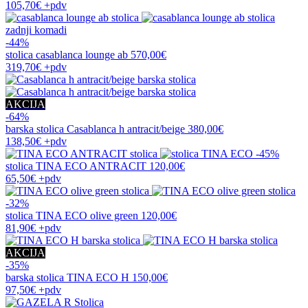
105,70€
+pdv
zadnji komadi
-44%
stolica
casablanca lounge ab
570,00€
319,70€
+pdv
AKCIJA
-64%
barska stolica
Casablanca h antracit/beige
380,00€
138,50€
+pdv
-45%
stolica
TINA ECO ANTRACIT
120,00€
65,50€
+pdv
-32%
stolica
TINA ECO olive green
120,00€
81,90€
+pdv
AKCIJA
-35%
barska stolica
TINA ECO H
150,00€
97,50€
+pdv