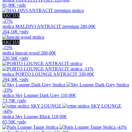
81,90€
+pdv
AKCIJA
-27%
stolica
MALDIVI ANTRACIT premium
280,00€
204,10€
+pdv
AKCIJA
-15%
stolica
hawaii wood
260,00€
220,50€
+pdv
-11%
stolica
PORTO LOUNGE ANTRACIT
330,00€
294,30€
+pdv
-33%
stolica
Sky Lounge Dark Grey
110,00€
73,70€
+pdv
-44%
stolica
Sky Lounge Black
118,00€
65,50€
+pdv
-43%