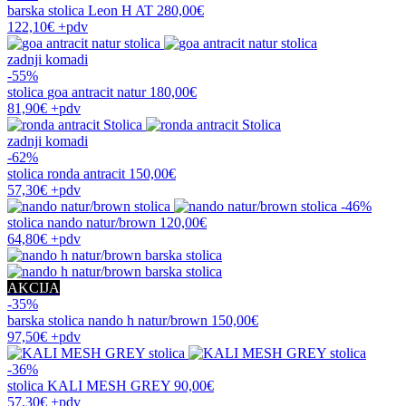
barska stolica
Leon H AT
280,00€
122,10€
+pdv
zadnji komadi
-55%
stolica
goa antracit natur
180,00€
81,90€
+pdv
zadnji komadi
-62%
stolica
ronda antracit
150,00€
57,30€
+pdv
-46%
stolica
nando natur/brown
120,00€
64,80€
+pdv
AKCIJA
-35%
barska stolica
nando h natur/brown
150,00€
97,50€
+pdv
-36%
stolica
KALI MESH GREY
90,00€
57,30€
+pdv