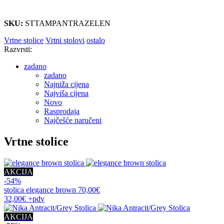
SKU:
STTAMPANTRAZELEN
Vrtne stolice
Vrtni stolovi
ostalo
Razvrsti:
zadano
zadano
Najniža cijena
Najviša cijena
Novo
Rasprodaja
Najčešće naručeni
Vrtne stolice
AKCIJA
-54%
stolica
elegance brown
70,00€
32,00€
+pdv
AKCIJA