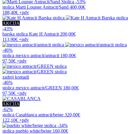
-53%
stolica
Marti Lounge Antracit/Sand
400,00€
188,40€
+pdv
AKCIJA
-43%
barska stolica
Kate H Antracit
200,00€
113,90€
+pdv
-46%
stolica
mexico antracit/antracit
180,00€
97,50€
+pdv
zadnji komadi
-46%
stolica
mexico antracit/GREEN
180,00€
97,50€
+pdv
AKCIJA
-62%
stolica
Casablanca antracit/beige
320,00€
122,10€
+pdv
-34%
stolica
pueblo white/beige
160,00€