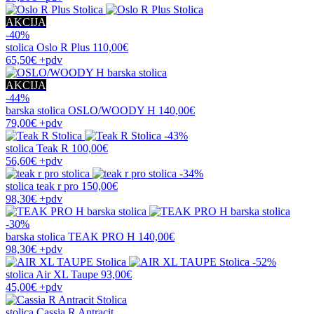
AKCIJA
-40%
stolica
Oslo R Plus
110,00€
65,50€
+pdv
AKCIJA
-44%
barska stolica
OSLO/WOODY H
140,00€
79,00€
+pdv
-43%
stolica
Teak R
100,00€
56,60€
+pdv
-34%
stolica
teak r pro
150,00€
98,30€
+pdv
-30%
barska stolica
TEAK PRO H
140,00€
98,30€
+pdv
-52%
stolica
Air XL Taupe
93,00€
45,00€
+pdv
stolica
Cassia R Antracit