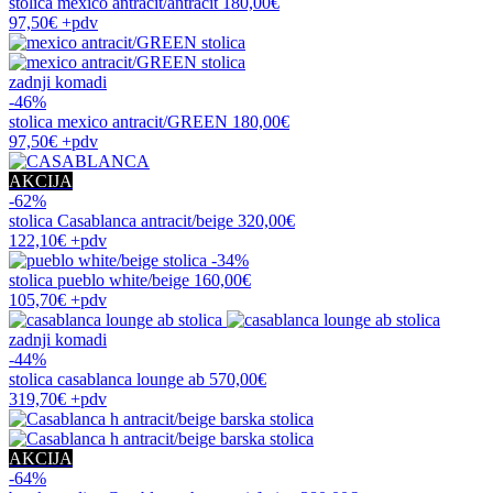
stolica
mexico antracit/antracit
180,00€
97,50€
+pdv
zadnji komadi
-46%
stolica
mexico antracit/GREEN
180,00€
97,50€
+pdv
AKCIJA
-62%
stolica
Casablanca antracit/beige
320,00€
122,10€
+pdv
-34%
stolica
pueblo white/beige
160,00€
105,70€
+pdv
zadnji komadi
-44%
stolica
casablanca lounge ab
570,00€
319,70€
+pdv
AKCIJA
-64%