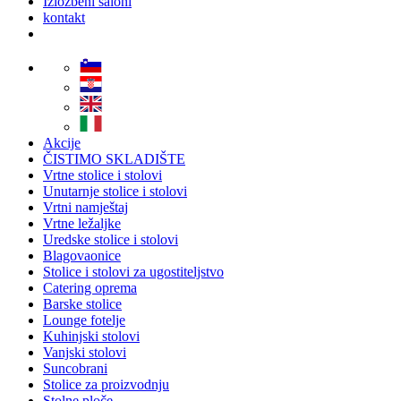
Izložbeni saloni
kontakt
Akcije
ČISTIMO SKLADIŠTE
Vrtne stolice i stolovi
Unutarnje stolice i stolovi
Vrtni namještaj
Vrtne ležaljke
Uredske stolice i stolovi
Blagovaonice
Stolice i stolovi za ugostiteljstvo
Catering oprema
Barske stolice
Lounge fotelje
Kuhinjski stolovi
Vanjski stolovi
Suncobrani
Stolice za proizvodnju
Stolne ploče