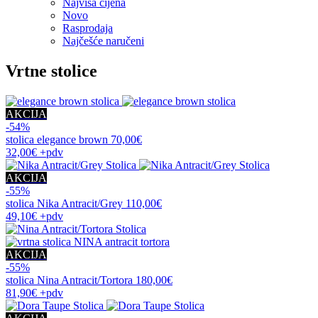
Najviša cijena
Novo
Rasprodaja
Najčešće naručeni
Vrtne stolice
AKCIJA
-54%
stolica
elegance brown
70,00€
32,00€
+pdv
AKCIJA
-55%
stolica
Nika Antracit/Grey
110,00€
49,10€
+pdv
AKCIJA
-55%
stolica
Nina Antracit/Tortora
180,00€
81,90€
+pdv