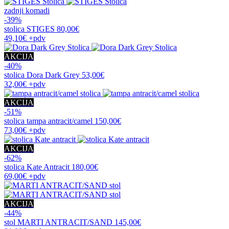
zadnji komadi
-39%
stolica
STIGES
80,00€
49,10€
+pdv
AKCIJA
-40%
stolica
Dora Dark Grey
53,00€
32,00€
+pdv
AKCIJA
-51%
stolica
tampa antracit/camel
150,00€
73,00€
+pdv
AKCIJA
-62%
stolica
Kate Antracit
180,00€
69,00€
+pdv
AKCIJA
-44%
stol
MARTI ANTRACIT/SAND
145,00€