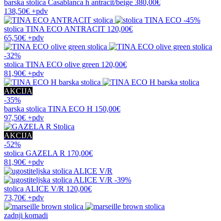
barska stolica
Casablanca h antracit/beige
380,00€
138,50€
+pdv
-45%
stolica
TINA ECO ANTRACIT
120,00€
65,50€
+pdv
-32%
stolica
TINA ECO olive green
120,00€
81,90€
+pdv
AKCIJA
-35%
barska stolica
TINA ECO H
150,00€
97,50€
+pdv
AKCIJA
-52%
stolica
GAZELA R
170,00€
81,90€
+pdv
-39%
stolica
ALICE V/R
120,00€
73,70€
+pdv
zadnji komadi