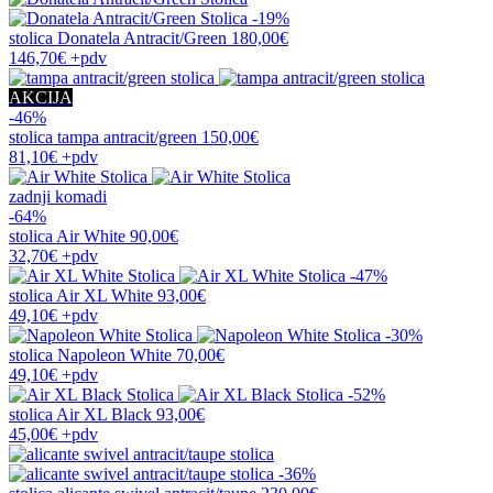
-19%
stolica
Donatela Antracit/Green
180,00€
146,70€
+pdv
AKCIJA
-46%
stolica
tampa antracit/green
150,00€
81,10€
+pdv
zadnji komadi
-64%
stolica
Air White
90,00€
32,70€
+pdv
-47%
stolica
Air XL White
93,00€
49,10€
+pdv
-30%
stolica
Napoleon White
70,00€
49,10€
+pdv
-52%
stolica
Air XL Black
93,00€
45,00€
+pdv
-36%