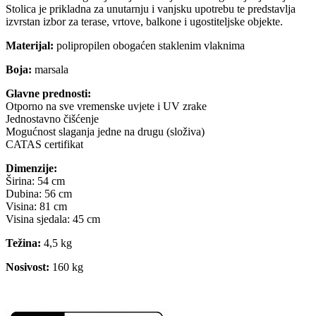
Stolica je prikladna za unutarnju i vanjsku upotrebu te predstavlja
izvrstan izbor za terase, vrtove, balkone i ugostiteljske objekte.
Materijal:
polipropilen obogaćen staklenim vlaknima
Boja:
marsala
Glavne prednosti:
Otporno na sve vremenske uvjete i UV zrake
Jednostavno čišćenje
Mogućnost slaganja jedne na drugu (složiva)
CATAS certifikat
Dimenzije:
Širina: 54 cm
Dubina: 56 cm
Visina: 81 cm
Visina sjedala: 45 cm
Težina:
4,5 kg
Nosivost:
160 kg