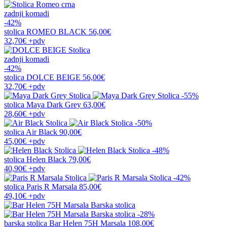
zadnji komadi
-42%
stolica
ROMEO BLACK
56,00€
32,70€
+pdv
zadnji komadi
-42%
stolica
DOLCE BEIGE
56,00€
32,70€
+pdv
-55%
stolica
Maya Dark Grey
63,00€
28,60€
+pdv
-50%
stolica
Air Black
90,00€
45,00€
+pdv
-48%
stolica
Helen Black
79,00€
40,90€
+pdv
-42%
stolica
Paris R Marsala
85,00€
49,10€
+pdv
-28%
barska stolica
Bar Helen 75H Marsala
108,00€