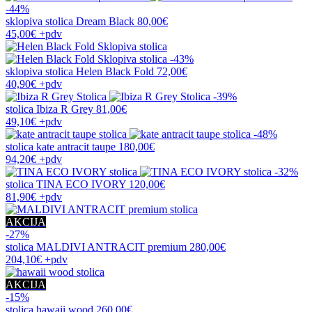
-44%
sklopiva stolica
Dream Black
80,00€
45,00€
+pdv
-43%
sklopiva stolica
Helen Black Fold
72,00€
40,90€
+pdv
-39%
stolica
Ibiza R Grey
81,00€
49,10€
+pdv
-48%
stolica
kate antracit taupe
180,00€
94,20€
+pdv
-32%
stolica
TINA ECO IVORY
120,00€
81,90€
+pdv
AKCIJA
-27%
stolica
MALDIVI ANTRACIT premium
280,00€
204,10€
+pdv
AKCIJA
-15%
stolica
hawaii wood
260,00€