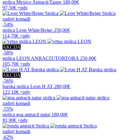
stolica
Mexico Antracit/Taupe
180,00€
97,50€
+pdv
zadnji komadi
-54%
stolica
Leon White/Beige
250,00€
114,70€
+pdv
AKCIJA
-58%
stolica
LEON ANRACIT/TORTORA
250,00€
105,70€
+pdv
AKCIJA
-56%
barska stolica
Leon H AT
280,00€
122,10€
+pdv
zadnji komadi
-55%
stolica
goa antracit natur
180,00€
81,90€
+pdv
zadnji komadi
-62%