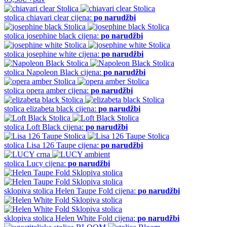
stolica
chiavari clear
cijena:
po narudžbi
stolica
josephine black
cijena:
po narudžbi
stolica
josephine white
cijena:
po narudžbi
stolica
Napoleon Black
cijena:
po narudžbi
stolica
opera amber
cijena:
po narudžbi
stolica
elizabeta black
cijena:
po narudžbi
stolica
Loft Black
cijena:
po narudžbi
stolica
Lisa 126 Taupe
cijena:
po narudžbi
stolica
Lucy
cijena:
po narudžbi
sklopiva stolica
Helen Taupe Fold
cijena:
po narudžbi
sklopiva stolica
Helen White Fold
cijena:
po narudžbi