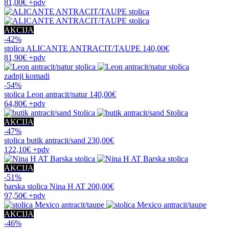
81,00€
+pdv
AKCIJA
-42%
stolica
ALICANTE ANTRACIT/TAUPE
140,00€
81,90€
+pdv
zadnji komadi
-54%
stolica
Leon antracit/natur
140,00€
64,80€
+pdv
AKCIJA
-47%
stolica
butik antracit/sand
230,00€
122,10€
+pdv
AKCIJA
-51%
barska stolica
Nina H AT
200,00€
97,50€
+pdv
AKCIJA
-46%