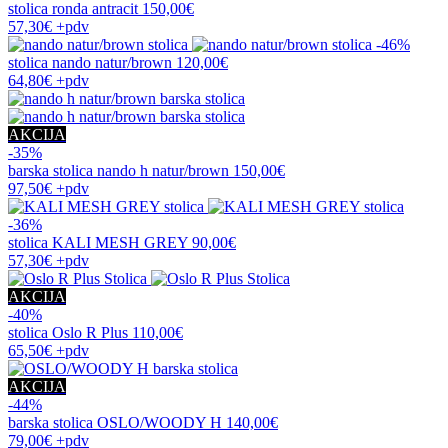
stolica
ronda antracit
150,00€
57,30€
+pdv
-46%
stolica
nando natur/brown
120,00€
64,80€
+pdv
AKCIJA
-35%
barska stolica
nando h natur/brown
150,00€
97,50€
+pdv
-36%
stolica
KALI MESH GREY
90,00€
57,30€
+pdv
AKCIJA
-40%
stolica
Oslo R Plus
110,00€
65,50€
+pdv
AKCIJA
-44%
barska stolica
OSLO/WOODY H
140,00€
79,00€
+pdv