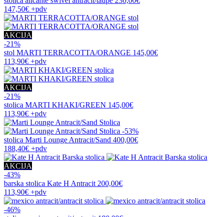
stolica
alicante swivel antracit/taupe
230,00€
147,50€
+pdv
AKCIJA
-21%
stol
MARTI TERRACOTTA/ORANGE
145,00€
113,90€
+pdv
AKCIJA
-21%
stolica
MARTI KHAKI/GREEN
145,00€
113,90€
+pdv
-53%
stolica
Marti Lounge Antracit/Sand
400,00€
188,40€
+pdv
AKCIJA
-43%
barska stolica
Kate H Antracit
200,00€
113,90€
+pdv
-46%