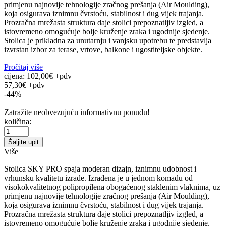
primjenu najnovije tehnologije zračnog prešanja (Air Moulding),
koja osigurava iznimnu čvrstoću, stabilnost i dug vijek trajanja.
Prozračna mrežasta struktura daje stolici prepoznatljiv izgled, a
istovremeno omogućuje bolje kruženje zraka i ugodnije sjedenje.
Stolica je prikladna za unutarnju i vanjsku upotrebu te predstavlja
izvrstan izbor za terase, vrtove, balkone i ugostiteljske objekte.
Pročitaj više
cijena:
102,00€ +pdv
57,30€ +pdv
-44%
Zatražite neobvezujuću informativnu ponudu!
količina:
Šaljite upit
Više
Stolica SKY PRO spaja moderan dizajn, iznimnu udobnost i
vrhunsku kvalitetu izrade. Izrađena je u jednom komadu od
visokokvalitetnog polipropilena obogaćenog staklenim vlaknima, uz
primjenu najnovije tehnologije zračnog prešanja (Air Moulding),
koja osigurava iznimnu čvrstoću, stabilnost i dug vijek trajanja.
Prozračna mrežasta struktura daje stolici prepoznatljiv izgled, a
istovremeno omogućuje bolje kruženje zraka i ugodnije sjedenje.