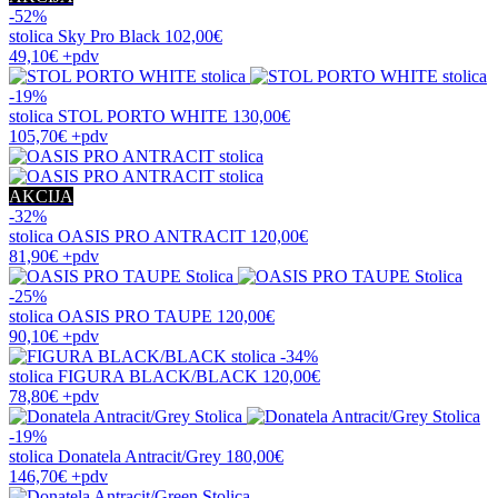
-52%
stolica
Sky Pro Black
102,00€
49,10€
+pdv
-19%
stolica
STOL PORTO WHITE
130,00€
105,70€
+pdv
AKCIJA
-32%
stolica
OASIS PRO ANTRACIT
120,00€
81,90€
+pdv
-25%
stolica
OASIS PRO TAUPE
120,00€
90,10€
+pdv
-34%
stolica
FIGURA BLACK/BLACK
120,00€
78,80€
+pdv
-19%
stolica
Donatela Antracit/Grey
180,00€
146,70€
+pdv