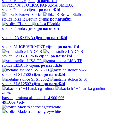
stolica
VITA
cijena:
po narudžbi
stolica
Panama
cijena:
po narudžbi
stolica
Ibiza R Brown
cijena:
po narudžbi
stolica
Florida
cijena:
po narudžbi
stolica
DARSENA
cijena:
po narudžbi
stolica
ALICE V/R MINT
cijena:
po narudžbi
stolice
LADY B 2696
cijena:
po narudžbi
stolica
LIZA TP
cijena:
po narudžbi
stolica
SI-SI 2508
cijena:
po narudžbi
stolica
SI-SI 2502
cijena:
po narudžbi
-45%
barska garnitura
akacio h 1+4
900,00€
491,00€
+pdv