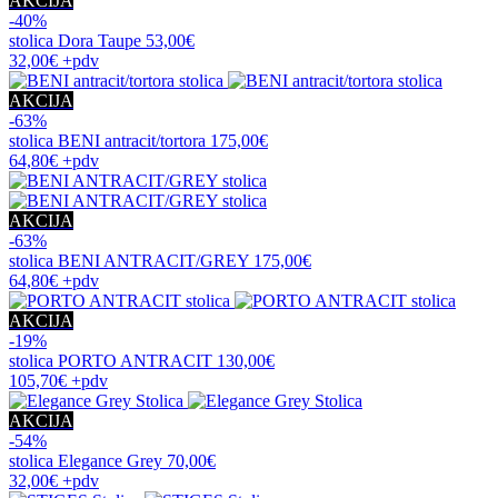
AKCIJA
-40%
stolica
Dora Taupe
53,00€
32,00€
+pdv
AKCIJA
-63%
stolica
BENI antracit/tortora
175,00€
64,80€
+pdv
AKCIJA
-63%
stolica
BENI ANTRACIT/GREY
175,00€
64,80€
+pdv
AKCIJA
-19%
stolica
PORTO ANTRACIT
130,00€
105,70€
+pdv
AKCIJA
-54%
stolica
Elegance Grey
70,00€
32,00€
+pdv