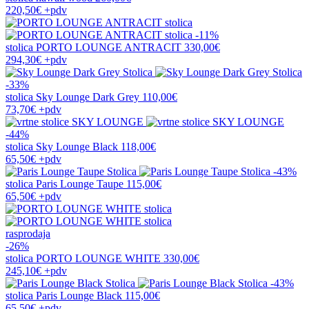
220,50€
+pdv
-11%
stolica
PORTO LOUNGE ANTRACIT
330,00€
294,30€
+pdv
-33%
stolica
Sky Lounge Dark Grey
110,00€
73,70€
+pdv
-44%
stolica
Sky Lounge Black
118,00€
65,50€
+pdv
-43%
stolica
Paris Lounge Taupe
115,00€
65,50€
+pdv
rasprodaja
-26%
stolica
PORTO LOUNGE WHITE
330,00€
245,10€
+pdv
-43%
stolica
Paris Lounge Black
115,00€
65,50€
+pdv