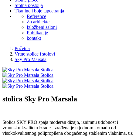
Stolna postolja
Tkanine i boje tapeciranja
Reference
Za arhitekte
Izložbeni saloni
Publikacije
kontakt
Početna
Vrtne stolice i stolovi
Sky Pro Marsala
stolica
Sky Pro Marsala
Stolica SKY PRO spaja moderan dizajn, iznimnu udobnost i
vrhunsku kvalitetu izrade. Izrađena je u jednom komadu od
visokokvalitetnog polipropilena obogaćenog staklenim vlaknima, uz