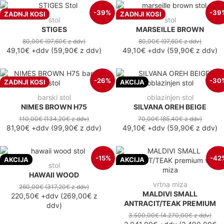
-39%
-39
ZADNJI KOSI
ZADNJI KOSI
stol
stol
STIGES
MARSEILLE BROWN
80,00€
(97,60€
z ddv
)
80,00€
(97,60€
z ddv
)
49,10€
+ddv
(
59,90€
z ddv
)
49,10€
+ddv
(
59,90€
z ddv
)
-26%
-30
ZADNJI KOSI
AKCIJA
barski stol
oblazinjen stol
NIMES BROWN H75
SILVANA OREH BEIGE
110,00€
(134,20€
z ddv
)
70,00€
(85,40€
z ddv
)
81,90€
+ddv
(
99,90€
z ddv
)
49,10€
+ddv
(
59,90€
z ddv
)
-15%
-42
AKCIJA
AKCIJA
stol
HAWAII WOOD
vrtna miza
260,00€
(317,20€
z ddv
)
MALDIVI SMALL
220,50€
+ddv
(
269,00€
z
ANTRACIT/TEAK PREMIUM
ddv
)
3.500,00€
(4.270,00€
z ddv
)