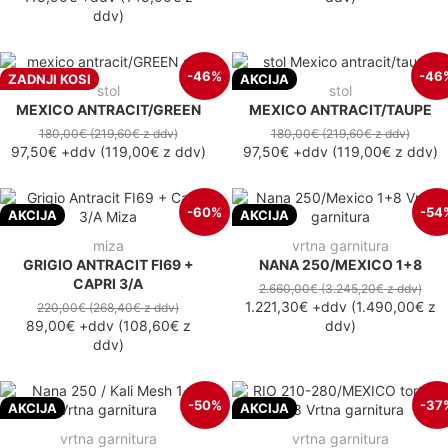
ddv
)
-46%
-46
ZADNJI KOSI
AKCIJA
stol
stol
MEXICO ANTRACIT/GREEN
MEXICO ANTRACIT/TAUPE
180,00€
(219,60€
z ddv
)
180,00€
(219,60€
z ddv
)
97,50€
+ddv
(
119,00€
z ddv
)
97,50€
+ddv
(
119,00€
z ddv
)
-60%
-54
AKCIJA
AKCIJA
miza
vrtna garnitura
GRIGIO ANTRACIT FI69 +
NANA 250/MEXICO 1+8
CAPRI 3/A
2.660,00€
(3.245,20€
z ddv
)
1.221,30€
+ddv
(
1.490,00€
z
220,00€
(268,40€
z ddv
)
89,00€
+ddv
(
108,60€
z
ddv
)
ddv
)
-50%
-37
AKCIJA
AKCIJA
vrtna garnitura
vrtna garnitura