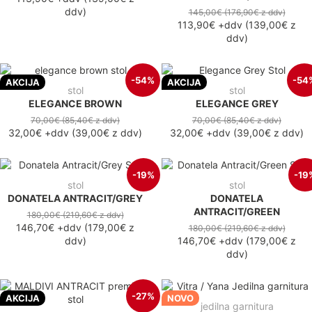
ddv
)
145,00€
(176,90€
z ddv
)
113,90€
+ddv
(
139,00€
z
ddv
)
-54%
-54
AKCIJA
AKCIJA
stol
stol
ELEGANCE BROWN
ELEGANCE GREY
70,00€
(85,40€
z ddv
)
70,00€
(85,40€
z ddv
)
32,00€
+ddv
(
39,00€
z ddv
)
32,00€
+ddv
(
39,00€
z ddv
)
-19%
-19
stol
stol
DONATELA ANTRACIT/GREY
DONATELA
ANTRACIT/GREEN
180,00€
(219,60€
z ddv
)
146,70€
+ddv
(
179,00€
z
180,00€
(219,60€
z ddv
)
ddv
)
146,70€
+ddv
(
179,00€
z
ddv
)
-27%
AKCIJA
NOVO
jedilna garnitura