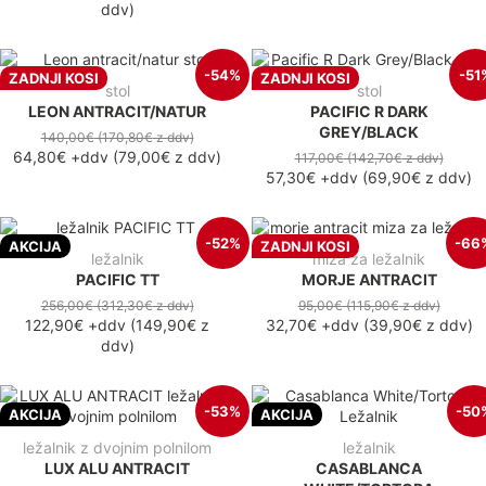
ddv
)
-54%
-51
ZADNJI KOSI
ZADNJI KOSI
stol
stol
LEON ANTRACIT/NATUR
PACIFIC R DARK
GREY/BLACK
140,00€
(170,80€
z ddv
)
64,80€
+ddv
(
79,00€
z ddv
)
117,00€
(142,70€
z ddv
)
57,30€
+ddv
(
69,90€
z ddv
)
-52%
-66
AKCIJA
ZADNJI KOSI
ležalnik
miza za ležalnik
PACIFIC TT
MORJE ANTRACIT
256,00€
(312,30€
z ddv
)
95,00€
(115,90€
z ddv
)
122,90€
+ddv
(
149,90€
z
32,70€
+ddv
(
39,90€
z ddv
)
ddv
)
-53%
-50
AKCIJA
AKCIJA
ležalnik z dvojnim polnilom
ležalnik
LUX ALU ANTRACIT
CASABLANCA