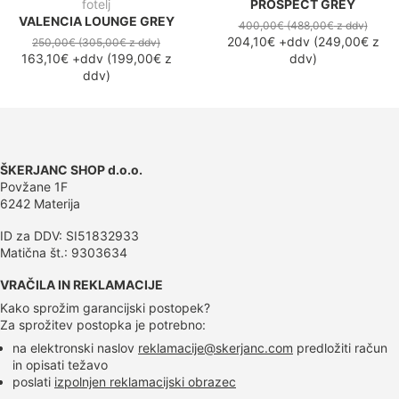
fotelj
PROSPECT GREY
VALENCIA LOUNGE GREY
400,00€
(488,00€
z ddv
)
204,10€
+ddv
(
249,00€
z
250,00€
(305,00€
z ddv
)
163,10€
+ddv
(
199,00€
z
ddv
)
ddv
)
ŠKERJANC SHOP d.o.o.
Povžane 1F
6242 Materija
ID za DDV: SI51832933
Matična št.: 9303634
VRAČILA IN REKLAMACIJE
Kako sprožim garancijski postopek?
Za sprožitev postopka je potrebno:
na elektronski naslov
reklamacije@skerjanc.com
predložiti račun
in opisati težavo
poslati
izpolnjen reklamacijski obrazec