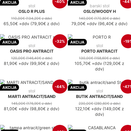
-40%
-44
AKCIJA
AKCIJA
stol
barski stol
OSLO R PLUS
OSLO/WOODY H
110,00€
(134,20€
z ddv
)
140,00€
(170,80€
z ddv
)
65,50€
+ddv
(
79,90€
z ddv
)
79,00€
+ddv
(
96,40€
z ddv
)
-32%
-19
AKCIJA
AKCIJA
stol
stol
OASIS PRO ANTRACIT
PORTO ANTRACIT
120,00€
(146,40€
z ddv
)
130,00€
(158,60€
z ddv
)
81,90€
+ddv
(
99,90€
z ddv
)
105,70€
+ddv
(
129,00€
z
ddv
)
-44%
-47
AKCIJA
AKCIJA
stol
stol
MARTI ANTRACIT/SAND
BUTIK ANTRACIT/SAND
145,00€
(176,90€
z ddv
)
230,00€
(280,60€
z ddv
)
81,00€
+ddv
(
98,80€
z ddv
)
122,10€
+ddv
(
149,00€
z
ddv
)