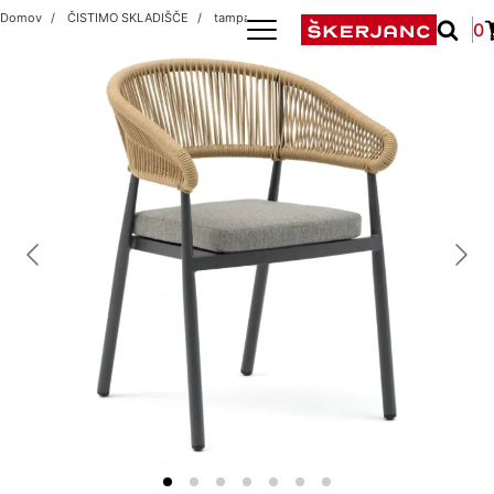
Domov
ČISTIMO SKLADIŠČE
tampa antracit/camel
0