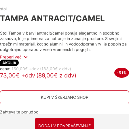
stol
TAMPA ANTRACIT/CAMEL
Stol Tampa v barvi antracit/camel ponuja elegantno in sodobno
zasnovo, ki je primerna za notranje in zunanje prostore. S svojimi
trpežnimi materiali, kot so aluminij in vodoodporna vrv, je popoln za
dolgotrajno uporabo v vseh vremenskih pogojih.
Preberi več
AKCIJA
cena:
150,00€ +ddv
(183,00€
z ddv
)
-51%
73,00€ +ddv
(89,00€ z ddv)
KUPI V ŠKERJANC SHOP
Zahtevajte ponudbo
DODAJ V POVPRAŠEVANJE