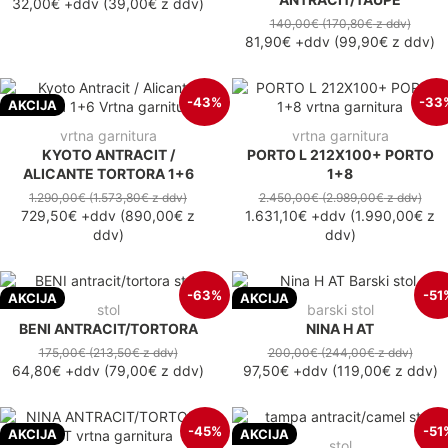
32,00€
+ddv
(
39,00€
z ddv
)
140,00€
(170,80€
z ddv
)
81,90€
+ddv
(
99,90€
z ddv
)
-43%
-33
AKCIJA
vrtna garnitura
vrtna garnitura
KYOTO ANTRACIT /
PORTO L 212X100+ PORTO
ALICANTE TORTORA 1+6
1+8
1.290,00€
(1.573,80€
z ddv
)
2.450,00€
(2.989,00€
z ddv
)
729,50€
+ddv
(
890,00€
z
1.631,10€
+ddv
(
1.990,00€
z
ddv
)
ddv
)
-63%
-51
AKCIJA
AKCIJA
stol
barski stol
BENI ANTRACIT/TORTORA
NINA H AT
175,00€
(213,50€
z ddv
)
200,00€
(244,00€
z ddv
)
64,80€
+ddv
(
79,00€
z ddv
)
97,50€
+ddv
(
119,00€
z ddv
)
-45%
-51
AKCIJA
AKCIJA
stol