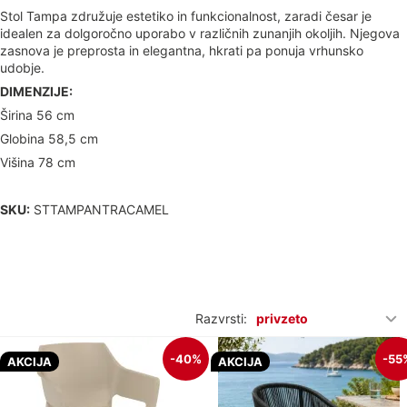
Stol Tampa združuje estetiko in funkcionalnost, zaradi česar je
idealen za dolgoročno uporabo v različnih zunanjih okoljih. Njegova
zasnova je preprosta in elegantna, hkrati pa ponuja vrhunsko
udobje.
DIMENZIJE:
Širina 56 cm
Globina 58,5 cm
Višina 78 cm
SKU:
STTAMPANTRACAMEL
Razvrsti:
privzeto
-40%
-55
AKCIJA
AKCIJA