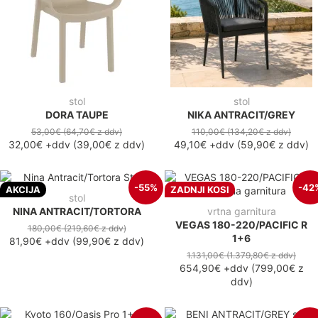
stol
stol
DORA TAUPE
NIKA ANTRACIT/GREY
53,00€
(64,70€
z ddv
)
110,00€
(134,20€
z ddv
)
32,00€
+ddv
(
39,00€
z ddv
)
49,10€
+ddv
(
59,90€
z ddv
)
-55%
-42
AKCIJA
ZADNJI KOSI
stol
NINA ANTRACIT/TORTORA
vrtna garnitura
VEGAS 180-220/PACIFIC R
180,00€
(219,60€
z ddv
)
1+6
81,90€
+ddv
(
99,90€
z ddv
)
1.131,00€
(1.379,80€
z ddv
)
654,90€
+ddv
(
799,00€
z
ddv
)