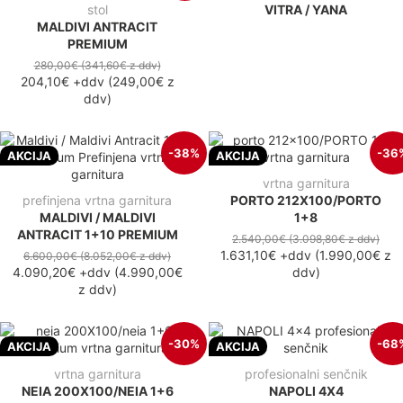
stol
VITRA / YANA
MALDIVI ANTRACIT
PREMIUM
280,00€
(341,60€
z ddv
)
204,10€
+ddv
(
249,00€
z
ddv
)
-38%
-36
AKCIJA
AKCIJA
vrtna garnitura
prefinjena vrtna garnitura
PORTO 212X100/PORTO
MALDIVI / MALDIVI
1+8
ANTRACIT 1+10 PREMIUM
2.540,00€
(3.098,80€
z ddv
)
1.631,10€
+ddv
(
1.990,00€
z
6.600,00€
(8.052,00€
z ddv
)
4.090,20€
+ddv
(
4.990,00€
ddv
)
z ddv
)
-30%
-68
AKCIJA
AKCIJA
vrtna garnitura
profesionalni senčnik
NEIA 200X100/NEIA 1+6
NAPOLI 4X4