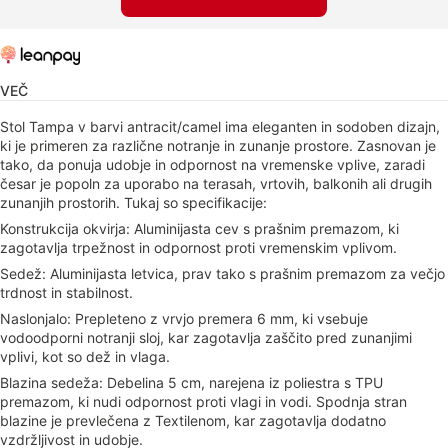
VEČ
Stol Tampa v barvi antracit/camel ima eleganten in sodoben dizajn,
ki je primeren za različne notranje in zunanje prostore. Zasnovan je
tako, da ponuja udobje in odpornost na vremenske vplive, zaradi
česar je popoln za uporabo na terasah, vrtovih, balkonih ali drugih
zunanjih prostorih. Tukaj so specifikacije:
Konstrukcija okvirja: Aluminijasta cev s prašnim premazom, ki
zagotavlja trpežnost in odpornost proti vremenskim vplivom.
Sedež: Aluminijasta letvica, prav tako s prašnim premazom za večjo
trdnost in stabilnost.
Naslonjalo: Prepleteno z vrvjo premera 6 mm, ki vsebuje
vodoodporni notranji sloj, kar zagotavlja zaščito pred zunanjimi
vplivi, kot so dež in vlaga.
Blazina sedeža: Debelina 5 cm, narejena iz poliestra s TPU
premazom, ki nudi odpornost proti vlagi in vodi. Spodnja stran
blazine je prevlečena z Textilenom, kar zagotavlja dodatno
vzdržljivost in udobje.