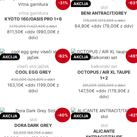
-31%
-63
AKCIJA
stol
vrtna garnitura
BENI ANTRACIT/GREY
KYOTO 160/OASIS PRO 1+6
175,00€
(213,50€
z ddv
)
64,80€
+ddv
(
79,00€
z ddv
)
1.170,00€
(1.427,40€
z ddv
)
811,50€
+ddv
(
990,00€
z
ddv
)
-62%
-49
AKCIJA
AKCIJA
viseči stol jajček
balkonski set
COOL EGG GREY
OCTOPUS / AIR XL TAUPE
1+2
430,00€
(524,60€
z ddv
)
163,10€
+ddv
(
199,00€
z
291,00€
(355,00€
z ddv
)
ddv
)
147,50€
+ddv
(
179,90€
z
ddv
)
-40%
-42
AKCIJA
AKCIJA
stol
DORA DARK GREY
stol
ALICANTE
53,00€
(64,70€
z ddv
)
ANTRACIT/TAUPE