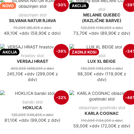
-30%
-39
NOVO
AKCIJA
stol
oblazinjen stol
MELANIE QUEBEC
SILVANA NATUR RJAVA
(RAZLIČNE BARVE)
70,00€
(85,40€
z ddv
)
120,00€
(146,40€
z ddv
)
49,10€
+ddv
(
59,90€
z ddv
)
73,70€
+ddv
(
89,90€
z ddv
)
-39%
-34
AKCIJA
ZADNJI KOSI
hrastov stol
stol
VERSAJ HRAST
LUX XL BEIGE
400,00€
(488,00€
z ddv
)
150,00€
(183,00€
z ddv
)
245,10€
+ddv
(
299,00€
z
98,30€
+ddv
(
119,90€
z
ddv
)
ddv
)
-32%
-46
barski stol
HOKLICA
oblazinjen gostinski stol
KARLA COGNAC
120,00€
(146,40€
z ddv
)
81,10€
+ddv
(
99,00€
z ddv
)
110,00€
(134,20€
z ddv
)
59,00€
+ddv
(
72,00€
z ddv
)