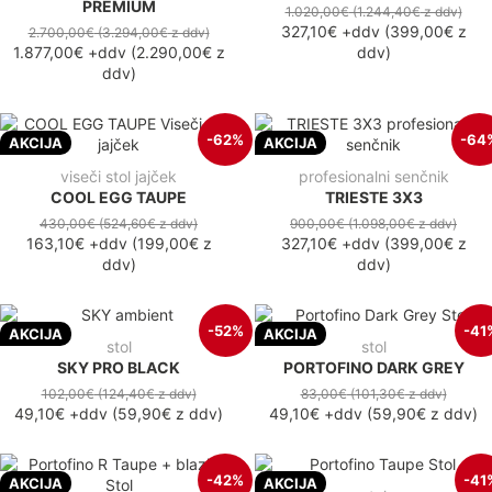
PREMIUM
1.020,00€
(1.244,40€
z ddv
)
327,10€
+ddv
(
399,00€
z
2.700,00€
(3.294,00€
z ddv
)
1.877,00€
+ddv
(
2.290,00€
z
ddv
)
ddv
)
-62%
-64
AKCIJA
AKCIJA
viseči stol jajček
profesionalni senčnik
COOL EGG TAUPE
TRIESTE 3X3
430,00€
(524,60€
z ddv
)
900,00€
(1.098,00€
z ddv
)
163,10€
+ddv
(
199,00€
z
327,10€
+ddv
(
399,00€
z
ddv
)
ddv
)
-52%
-41
AKCIJA
AKCIJA
stol
stol
SKY PRO BLACK
PORTOFINO DARK GREY
102,00€
(124,40€
z ddv
)
83,00€
(101,30€
z ddv
)
49,10€
+ddv
(
59,90€
z ddv
)
49,10€
+ddv
(
59,90€
z ddv
)
-42%
-41
AKCIJA
AKCIJA