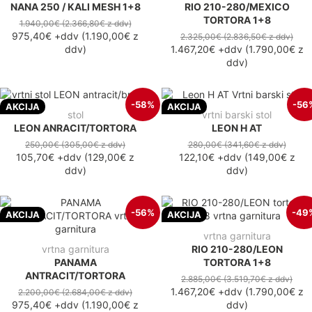
NANA 250 / KALI MESH 1+8
RIO 210-280/MEXICO
TORTORA 1+8
1.940,00€
(2.366,80€
z ddv
)
975,40€
+ddv
(
1.190,00€
z
2.325,00€
(2.836,50€
z ddv
)
ddv
)
1.467,20€
+ddv
(
1.790,00€
z
ddv
)
-58%
-56
AKCIJA
AKCIJA
stol
vrtni barski stol
LEON ANRACIT/TORTORA
LEON H AT
250,00€
(305,00€
z ddv
)
280,00€
(341,60€
z ddv
)
105,70€
+ddv
(
129,00€
z
122,10€
+ddv
(
149,00€
z
ddv
)
ddv
)
-56%
-49
AKCIJA
AKCIJA
vrtna garnitura
vrtna garnitura
RIO 210-280/LEON
PANAMA
TORTORA 1+8
ANTRACIT/TORTORA
2.885,00€
(3.519,70€
z ddv
)
1.467,20€
+ddv
(
1.790,00€
z
2.200,00€
(2.684,00€
z ddv
)
975,40€
+ddv
(
1.190,00€
z
ddv
)