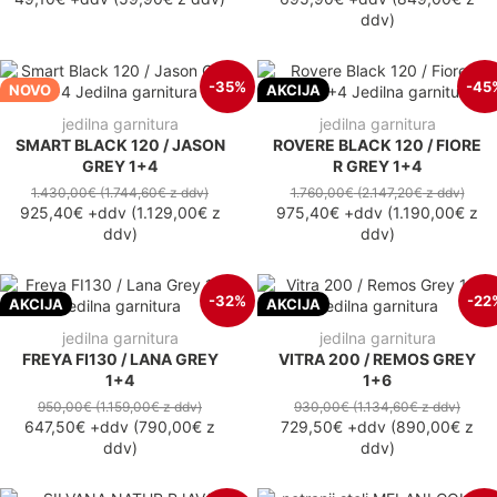
ddv
)
-35%
-45
NOVO
AKCIJA
jedilna garnitura
jedilna garnitura
SMART BLACK 120 / JASON
ROVERE BLACK 120 / FIORE
GREY 1+4
R GREY 1+4
1.430,00€
(1.744,60€
z ddv
)
1.760,00€
(2.147,20€
z ddv
)
925,40€
+ddv
(
1.129,00€
z
975,40€
+ddv
(
1.190,00€
z
ddv
)
ddv
)
-32%
-22
AKCIJA
AKCIJA
jedilna garnitura
jedilna garnitura
FREYA FI130 / LANA GREY
VITRA 200 / REMOS GREY
1+4
1+6
950,00€
(1.159,00€
z ddv
)
930,00€
(1.134,60€
z ddv
)
647,50€
+ddv
(
790,00€
z
729,50€
+ddv
(
890,00€
z
ddv
)
ddv
)