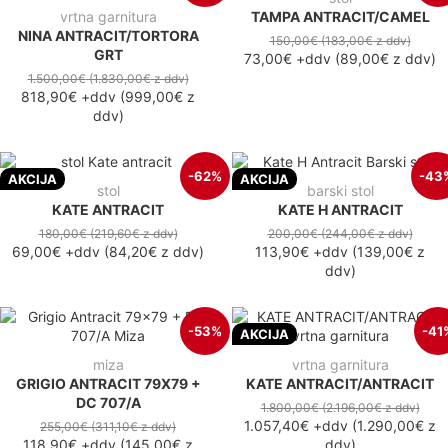
vrtna garnitura
TAMPA ANTRACIT/CAMEL
NINA ANTRACIT/TORTORA
150,00€
(183,00€
z ddv
)
GRT
73,00€
+ddv
(
89,00€
z ddv
)
1.500,00€
(1.830,00€
z ddv
)
818,90€
+ddv
(
999,00€
z
ddv
)
-62%
-43
AKCIJA
AKCIJA
stol
barski stol
KATE ANTRACIT
KATE H ANTRACIT
180,00€
(219,60€
z ddv
)
200,00€
(244,00€
z ddv
)
69,00€
+ddv
(
84,20€
z ddv
)
113,90€
+ddv
(
139,00€
z
ddv
)
-53%
-41
AKCIJA
miza
vrtna garnitura
GRIGIO ANTRACIT 79X79 +
KATE ANTRACIT/ANTRACIT
DC 707/A
1.800,00€
(2.196,00€
z ddv
)
1.057,40€
+ddv
(
1.290,00€
z
255,00€
(311,10€
z ddv
)
118,90€
+ddv
(
145,00€
z
ddv
)