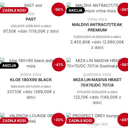
-56%
-36
ZADNJI KOSI
AKCIJA
stol
PAST
vrtna miza
MALDIVI ANTRACIT/TEAK
220,00€
(268,40€
z ddv
)
PREMIUM
97,50€
+ddv
(
119,00€
z ddv
)
3.800,00€
(4.636,00€
z ddv
)
2.450,80€
+ddv
(
2.990,00€
z ddv
)
-41%
-56
AKCIJA
jedina miza
gostinska miza
KLOE 180X90 BLACK
MIZA LIN MASIVA HRAST
70X70/DC 707/A
550,00€
(671,00€
z ddv
)
327,10€
+ddv
(
399,00€
z
275,00€
(335,50€
z ddv
)
ddv
)
122,10€
+ddv
(
149,00€
z
ddv
)
-35%
-49
ZADNJI KOSI
ZADNJI KOSI
lounge stol