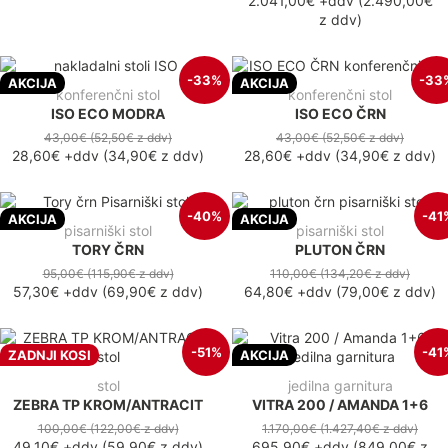
2.041,00€
+ddv
(
2.490,00€
z ddv
)
-33%
-33
AKCIJA
AKCIJA
konferenčni stol
konferenčni stol
ISO ECO MODRA
ISO ECO ČRN
43,00€
(52,50€
z ddv
)
43,00€
(52,50€
z ddv
)
28,60€
+ddv
(
34,90€
z ddv
)
28,60€
+ddv
(
34,90€
z ddv
)
-40%
-41
AKCIJA
AKCIJA
pisarniški stol
pisarniški stol
TORY ČRN
PLUTON ČRN
95,00€
(115,90€
z ddv
)
110,00€
(134,20€
z ddv
)
57,30€
+ddv
(
69,90€
z ddv
)
64,80€
+ddv
(
79,00€
z ddv
)
-51%
-41
ZADNJI KOSI
AKCIJA
stol
jedilna garnitura
ZEBRA TP KROM/ANTRACIT
VITRA 200 / AMANDA 1+6
100,00€
(122,00€
z ddv
)
1.170,00€
(1.427,40€
z ddv
)
49,10€
+ddv
(
59,90€
z ddv
)
695,90€
+ddv
(
849,00€
z