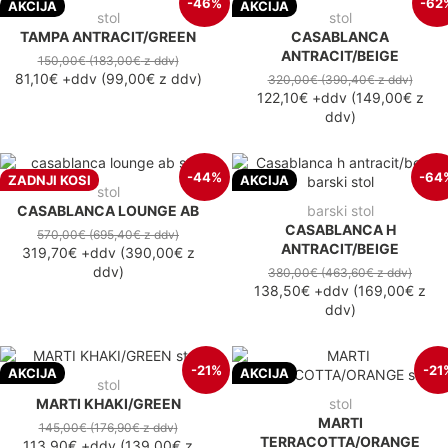
-46%
-62
AKCIJA
AKCIJA
stol
stol
TAMPA ANTRACIT/GREEN
CASABLANCA
ANTRACIT/BEIGE
150,00€
(183,00€
z ddv
)
81,10€
+ddv
(
99,00€
z ddv
)
320,00€
(390,40€
z ddv
)
122,10€
+ddv
(
149,00€
z
ddv
)
-44%
-64
ZADNJI KOSI
AKCIJA
stol
CASABLANCA LOUNGE AB
barski stol
CASABLANCA H
570,00€
(695,40€
z ddv
)
ANTRACIT/BEIGE
319,70€
+ddv
(
390,00€
z
ddv
)
380,00€
(463,60€
z ddv
)
138,50€
+ddv
(
169,00€
z
ddv
)
-21%
-21
AKCIJA
AKCIJA
stol
MARTI KHAKI/GREEN
stol
MARTI
145,00€
(176,90€
z ddv
)
TERRACOTTA/ORANGE
113,90€
+ddv
(
139,00€
z