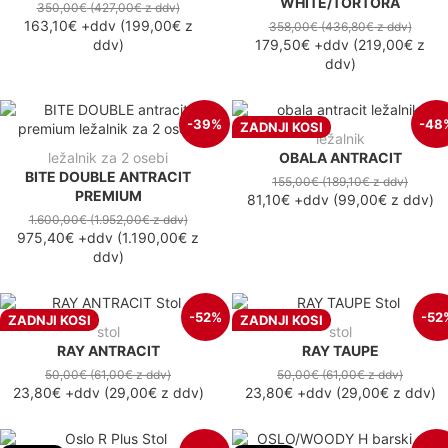
WHITE/TORTORA
350,00€
(427,00€
z ddv
)
163,10€
+ddv
(
199,00€
z
358,00€
(436,80€
z ddv
)
ddv
)
179,50€
+ddv
(
219,00€
z
ddv
)
-39%
-48
ZADNJI KOSI
ležalnik
ležalnik za 2 osebi
OBALA ANTRACIT
BITE DOUBLE ANTRACIT
155,00€
(189,10€
z ddv
)
PREMIUM
81,10€
+ddv
(
99,00€
z ddv
)
1.600,00€
(1.952,00€
z ddv
)
975,40€
+ddv
(
1.190,00€
z
ddv
)
-52%
-52
ZADNJI KOSI
ZADNJI KOSI
stol
stol
RAY ANTRACIT
RAY TAUPE
50,00€
(61,00€
z ddv
)
50,00€
(61,00€
z ddv
)
23,80€
+ddv
(
29,00€
z ddv
)
23,80€
+ddv
(
29,00€
z ddv
)