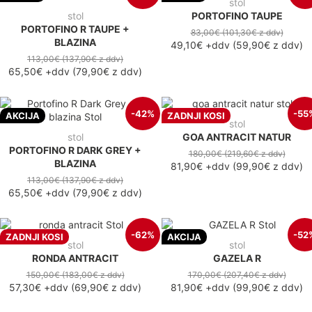
stol
stol
PORTOFINO TAUPE
PORTOFINO R TAUPE +
83,00€
(101,30€
z ddv
)
BLAZINA
49,10€
+ddv
(
59,90€
z ddv
)
113,00€
(137,90€
z ddv
)
65,50€
+ddv
(
79,90€
z ddv
)
-42%
-55
AKCIJA
ZADNJI KOSI
stol
stol
GOA ANTRACIT NATUR
PORTOFINO R DARK GREY +
180,00€
(219,60€
z ddv
)
BLAZINA
81,90€
+ddv
(
99,90€
z ddv
)
113,00€
(137,90€
z ddv
)
65,50€
+ddv
(
79,90€
z ddv
)
-62%
-52
ZADNJI KOSI
AKCIJA
stol
stol
RONDA ANTRACIT
GAZELA R
150,00€
(183,00€
z ddv
)
170,00€
(207,40€
z ddv
)
57,30€
+ddv
(
69,90€
z ddv
)
81,90€
+ddv
(
99,90€
z ddv
)