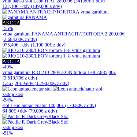
vrtni barski stol
Leon H AT
280,00€
(341,60€
z ddv
)
122,10€
+ddv
(
149,00€
z ddv
)
AKCIJA
-56%
vrtna garnitura
PANAMA ANTRACIT/TORTORA
2.200,00€
(2.684,00€
z ddv
)
975,40€
+ddv
(
1.190,00€
z ddv
)
AKCIJA
-49%
vrtna garnitura
RIO 210-280/LEON tortora 1+8
2.885,00€
(3.519,70€
z ddv
)
1.467,20€
+ddv
(
1.790,00€
z ddv
)
zadnji kosi
-54%
stol
Leon antracit/natur
140,00€
(170,80€
z ddv
)
64,80€
+ddv
(
79,00€
z ddv
)
zadnji kosi
-51%