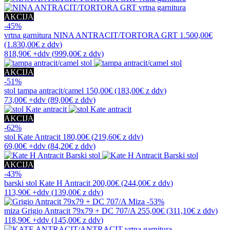
AKCIJA
-45%
vrtna garnitura
NINA ANTRACIT/TORTORA GRT
1.500,00€
(1.830,00€
z ddv
)
818,90€
+ddv
(
999,00€
z ddv
)
AKCIJA
-51%
stol
tampa antracit/camel
150,00€
(183,00€
z ddv
)
73,00€
+ddv
(
89,00€
z ddv
)
AKCIJA
-62%
stol
Kate Antracit
180,00€
(219,60€
z ddv
)
69,00€
+ddv
(
84,20€
z ddv
)
AKCIJA
-43%
barski stol
Kate H Antracit
200,00€
(244,00€
z ddv
)
113,90€
+ddv
(
139,00€
z ddv
)
-53%
miza
Grigio Antracit 79x79 + DC 707/A
255,00€
(311,10€
z ddv
)
118,90€
+ddv
(
145,00€
z ddv
)