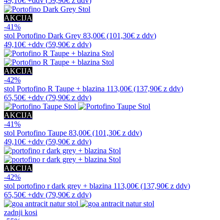
49,10€
+ddv
(
59,90€
z ddv
)
AKCIJA
-41%
stol
Portofino Dark Grey
83,00€
(101,30€
z ddv
)
49,10€
+ddv
(
59,90€
z ddv
)
AKCIJA
-42%
stol
Portofino R Taupe + blazina
113,00€
(137,90€
z ddv
)
65,50€
+ddv
(
79,90€
z ddv
)
AKCIJA
-41%
stol
Portofino Taupe
83,00€
(101,30€
z ddv
)
49,10€
+ddv
(
59,90€
z ddv
)
AKCIJA
-42%
stol
portofino r dark grey + blazina
113,00€
(137,90€
z ddv
)
65,50€
+ddv
(
79,90€
z ddv
)
zadnji kosi