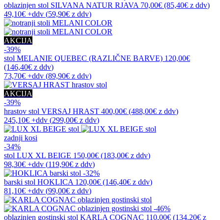
oblazinjen stol
SILVANA NATUR RJAVA
70,00€
(85,40€
z ddv
)
49,10€
+ddv
(
59,90€
z ddv
)
AKCIJA
-39%
stol
MELANIE QUEBEC (RAZLIČNE BARVE)
120,00€
(146,40€
z ddv
)
73,70€
+ddv
(
89,90€
z ddv
)
AKCIJA
-39%
hrastov stol
VERSAJ HRAST
400,00€
(488,00€
z ddv
)
245,10€
+ddv
(
299,00€
z ddv
)
zadnji kosi
-34%
stol
LUX XL BEIGE
150,00€
(183,00€
z ddv
)
98,30€
+ddv
(
119,90€
z ddv
)
-32%
barski stol
HOKLICA
120,00€
(146,40€
z ddv
)
81,10€
+ddv
(
99,00€
z ddv
)
-46%
oblazinjen gostinski stol
KARLA COGNAC
110,00€
(134,20€
z