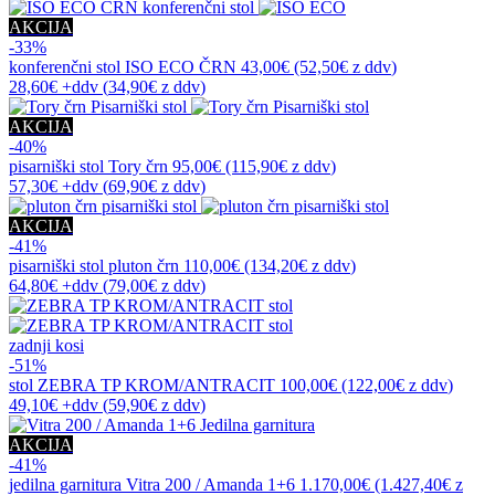
AKCIJA
-33%
konferenčni stol
ISO ECO ČRN
43,00€
(52,50€
z ddv
)
28,60€
+ddv
(
34,90€
z ddv
)
AKCIJA
-40%
pisarniški stol
Tory črn
95,00€
(115,90€
z ddv
)
57,30€
+ddv
(
69,90€
z ddv
)
AKCIJA
-41%
pisarniški stol
pluton črn
110,00€
(134,20€
z ddv
)
64,80€
+ddv
(
79,00€
z ddv
)
zadnji kosi
-51%
stol
ZEBRA TP KROM/ANTRACIT
100,00€
(122,00€
z ddv
)
49,10€
+ddv
(
59,90€
z ddv
)
AKCIJA
-41%
jedilna garnitura
Vitra 200 / Amanda 1+6
1.170,00€
(1.427,40€
z