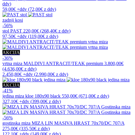
ddv
)
59,00€
+ddv
(
72,00€
z ddv
)
zadnji kosi
-56%
stol
PAST
220,00€
(268,40€
z ddv
)
97,50€
+ddv
(
119,00€
z ddv
)
AKCIJA
-36%
vrtna miza
MALDIVI ANTRACIT/TEAK premium
3.800,00€
(4.636,00€
z ddv
)
2.450,80€
+ddv
(
2.990,00€
z ddv
)
AKCIJA
-41%
jedina miza
kloe 180x90 black
550,00€
(671,00€
z ddv
)
327,10€
+ddv
(
399,00€
z ddv
)
-56%
gostinska miza
MIZA LIN MASIVA HRAST 70x70/DC 707/A
275,00€
(335,50€
z ddv
)
122,10€
+ddv
(
149,00€
z ddv
)