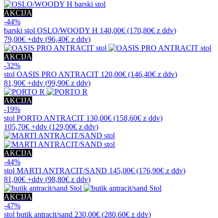
AKCIJA
-44%
barski stol
OSLO/WOODY H
140,00€
(170,80€
z ddv
)
79,00€
+ddv
(
96,40€
z ddv
)
AKCIJA
-32%
stol
OASIS PRO ANTRACIT
120,00€
(146,40€
z ddv
)
81,90€
+ddv
(
99,90€
z ddv
)
AKCIJA
-19%
stol
PORTO ANTRACIT
130,00€
(158,60€
z ddv
)
105,70€
+ddv
(
129,00€
z ddv
)
AKCIJA
-44%
stol
MARTI ANTRACIT/SAND
145,00€
(176,90€
z ddv
)
81,00€
+ddv
(
98,80€
z ddv
)
AKCIJA
-47%
stol
butik antracit/sand
230,00€
(280,60€
z ddv
)