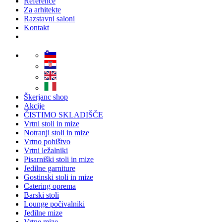
Reference
Za arhitekte
Razstavni saloni
Kontakt
Škerjanc shop
Akcije
ČISTIMO SKLADIŠČE
Vrtni stoli in mize
Notranji stoli in mize
Vrtno pohištvo
Vrtni ležalniki
Pisarniški stoli in mize
Jedilne garniture
Gostinski stoli in mize
Catering oprema
Barski stoli
Lounge počivalniki
Jedilne mize
Vrtne mize