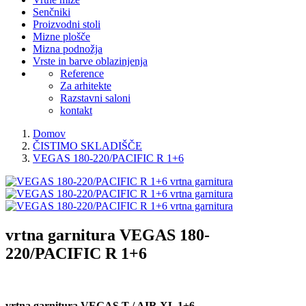
Senčniki
Proizvodni stoli
Mizne plošče
Mizna podnožja
Vrste in barve oblazinjenja
Reference
Za arhitekte
Razstavni saloni
kontakt
Domov
ČISTIMO SKLADIŠČE
VEGAS 180-220/PACIFIC R 1+6
vrtna garnitura
VEGAS 180-
220/PACIFIC R 1+6
vrtna garnitura VEGAS T / AIR XL 1+6