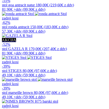
-55%
stol
goa antracit natur
180,00€
(219,60€
z ddv
)
81,90€
+ddv
(
99,90€
z ddv
)
zadnji kosi
-62%
stol
ronda antracit
150,00€
(183,00€
z ddv
)
57,30€
+ddv
(
69,90€
z ddv
)
AKCIJA
-52%
stol
GAZELA R
170,00€
(207,40€
z ddv
)
81,90€
+ddv
(
99,90€
z ddv
)
zadnji kosi
-39%
stol
STIGES
80,00€
(97,60€
z ddv
)
49,10€
+ddv
(
59,90€
z ddv
)
zadnji kosi
-39%
stol
marseille brown
80,00€
(97,60€
z ddv
)
49,10€
+ddv
(
59,90€
z ddv
)
zadnji kosi