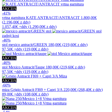
AKCIJA
-41%
vrtna garnitura
KATE ANTRACIT/ANTRACIT
1.800,00€
(2.196,00€
z ddv
)
1.057,40€
+ddv
(
1.290,00€
z ddv
)
zadnji kosi
-46%
stol
mexico antracit/GREEN
180,00€
(219,60€
z ddv
)
97,50€
+ddv
(
119,00€
z ddv
)
AKCIJA
-46%
stol
Mexico Antracit/Taupe
180,00€
(219,60€
z ddv
)
97,50€
+ddv
(
119,00€
z ddv
)
AKCIJA
-60%
miza
Grigio Antracit FI69 + Capri 3/A
220,00€
(268,40€
z ddv
)
89,00€
+ddv
(
108,60€
z ddv
)
AKCIJA