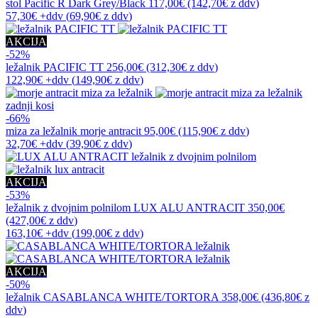
stol
Pacific R Dark Grey/Black
117,00€
(142,70€
z ddv
)
57,30€
+ddv
(
69,90€
z ddv
)
AKCIJA
-52%
ležalnik
PACIFIC TT
256,00€
(312,30€
z ddv
)
122,90€
+ddv
(
149,90€
z ddv
)
zadnji kosi
-66%
miza za ležalnik
morje antracit
95,00€
(115,90€
z ddv
)
32,70€
+ddv
(
39,90€
z ddv
)
AKCIJA
-53%
ležalnik z dvojnim polnilom
LUX ALU ANTRACIT
350,00€
(427,00€
z ddv
)
163,10€
+ddv
(
199,00€
z ddv
)
AKCIJA
-50%
ležalnik
CASABLANCA WHITE/TORTORA
358,00€
(436,80€
z
ddv
)