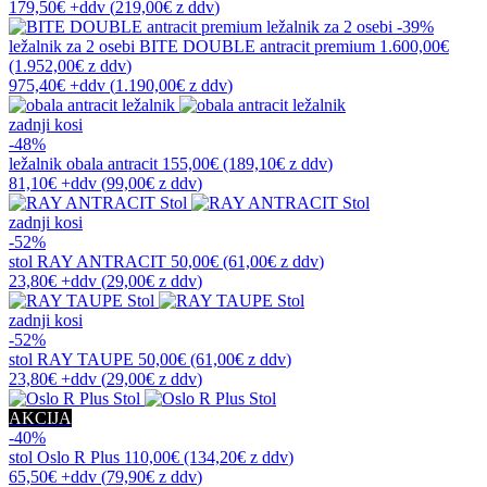
179,50€
+ddv
(
219,00€
z ddv
)
-39%
ležalnik za 2 osebi
BITE DOUBLE antracit premium
1.600,00€
(1.952,00€
z ddv
)
975,40€
+ddv
(
1.190,00€
z ddv
)
zadnji kosi
-48%
ležalnik
obala antracit
155,00€
(189,10€
z ddv
)
81,10€
+ddv
(
99,00€
z ddv
)
zadnji kosi
-52%
stol
RAY ANTRACIT
50,00€
(61,00€
z ddv
)
23,80€
+ddv
(
29,00€
z ddv
)
zadnji kosi
-52%
stol
RAY TAUPE
50,00€
(61,00€
z ddv
)
23,80€
+ddv
(
29,00€
z ddv
)
AKCIJA
-40%
stol
Oslo R Plus
110,00€
(134,20€
z ddv
)
65,50€
+ddv
(
79,90€
z ddv
)