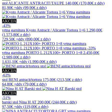
stol
ALICANTE ANTRACIT/TAUPE
140,00€
(170,80€
z ddv
)
81,90€
+ddv
(
99,90€
z ddv
)
AKCIJA
-43%
vrtna garnitura
Kyoto Antracit / Alicante Tortora 1+6
1.290,00€
(1.573,80€
z ddv
)
729,50€
+ddv
(
890,00€
z ddv
)
-33%
vrtna garnitura
PORTO L 212X100+ PORTO 1+8
2.450,00€
(2.989,00€
z ddv
)
1.631,10€
+ddv
(
1.990,00€
z ddv
)
AKCIJA
-63%
stol
BENI antracit/tortora
175,00€
(213,50€
z ddv
)
64,80€
+ddv
(
79,00€
z ddv
)
AKCIJA
-51%
barski stol
Nina H AT
200,00€
(244,00€
z ddv
)
97,50€
+ddv
(
119,00€
z ddv
)