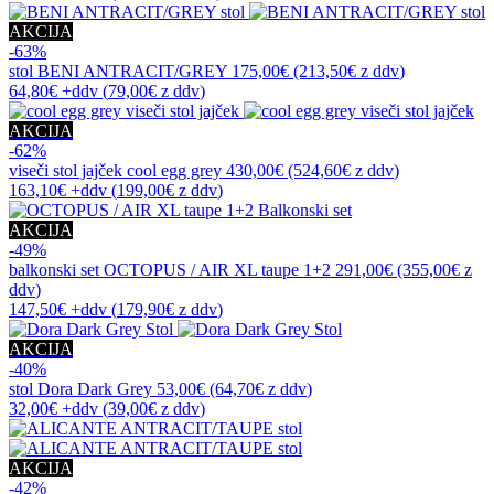
AKCIJA
-63%
stol
BENI ANTRACIT/GREY
175,00€
(213,50€
z ddv
)
64,80€
+ddv
(
79,00€
z ddv
)
AKCIJA
-62%
viseči stol jajček
cool egg grey
430,00€
(524,60€
z ddv
)
163,10€
+ddv
(
199,00€
z ddv
)
AKCIJA
-49%
balkonski set
OCTOPUS / AIR XL taupe 1+2
291,00€
(355,00€
z
ddv
)
147,50€
+ddv
(
179,90€
z ddv
)
AKCIJA
-40%
stol
Dora Dark Grey
53,00€
(64,70€
z ddv
)
32,00€
+ddv
(
39,00€
z ddv
)
AKCIJA
-42%