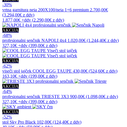
-30%
vrtna garnitura
neia 200X100/neia 1+6 premium
2.700,00€
(3.294,00€
z ddv
)
1.877,00€
+ddv
(
2.290,00€
z ddv
)
AKCIJA
-68%
profesionalni senčnik
NAPOLI 4x4
1.020,00€
(1.244,40€
z ddv
)
327,10€
+ddv
(
399,00€
z ddv
)
AKCIJA
-62%
viseči stol jajček
COOL EGG TAUPE
430,00€
(524,60€
z ddv
)
163,10€
+ddv
(
199,00€
z ddv
)
AKCIJA
-64%
profesionalni senčnik
TRIESTE 3X3
900,00€
(1.098,00€
z ddv
)
327,10€
+ddv
(
399,00€
z ddv
)
AKCIJA
-52%
stol
Sky Pro Black
102,00€
(124,40€
z ddv
)