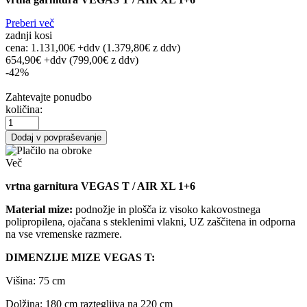
Preberi več
zadnji kosi
cena:
1.131,00€ +ddv
(1.379,80€
z ddv
)
654,90€ +ddv
(799,00€ z ddv)
-42%
Zahtevajte ponudbo
količina:
Dodaj v povpraševanje
Več
vrtna garnitura VEGAS T / AIR XL 1+6
Material mize:
podnožje in plošča iz visoko kakovostnega
polipropilena, ojačana s steklenimi vlakni, UZ zaščitena in odporna
na vse vremenske razmere.
DIMENZIJE MIZE VEGAS T:
Višina: 75 cm
Dolžina: 180 cm raztegljiva na 220 cm