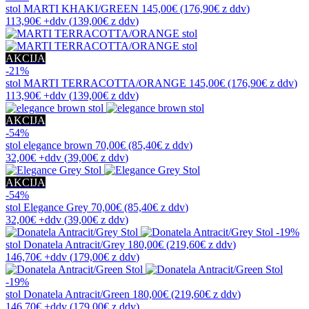
stol
MARTI KHAKI/GREEN
145,00€
(176,90€
z ddv
)
113,90€
+ddv
(
139,00€
z ddv
)
AKCIJA
-21%
stol
MARTI TERRACOTTA/ORANGE
145,00€
(176,90€
z ddv
)
113,90€
+ddv
(
139,00€
z ddv
)
AKCIJA
-54%
stol
elegance brown
70,00€
(85,40€
z ddv
)
32,00€
+ddv
(
39,00€
z ddv
)
AKCIJA
-54%
stol
Elegance Grey
70,00€
(85,40€
z ddv
)
32,00€
+ddv
(
39,00€
z ddv
)
-19%
stol
Donatela Antracit/Grey
180,00€
(219,60€
z ddv
)
146,70€
+ddv
(
179,00€
z ddv
)
-19%
stol
Donatela Antracit/Green
180,00€
(219,60€
z ddv
)
146,70€
+ddv
(
179,00€
z ddv
)