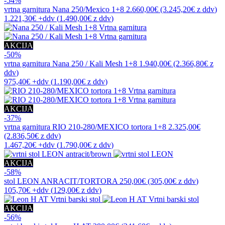
-54%
vrtna garnitura
Nana 250/Mexico 1+8
2.660,00€
(3.245,20€
z ddv
)
1.221,30€
+ddv
(
1.490,00€
z ddv
)
AKCIJA
-50%
vrtna garnitura
Nana 250 / Kali Mesh 1+8
1.940,00€
(2.366,80€
z
ddv
)
975,40€
+ddv
(
1.190,00€
z ddv
)
AKCIJA
-37%
vrtna garnitura
RIO 210-280/MEXICO tortora 1+8
2.325,00€
(2.836,50€
z ddv
)
1.467,20€
+ddv
(
1.790,00€
z ddv
)
AKCIJA
-58%
stol
LEON ANRACIT/TORTORA
250,00€
(305,00€
z ddv
)
105,70€
+ddv
(
129,00€
z ddv
)
AKCIJA
-56%