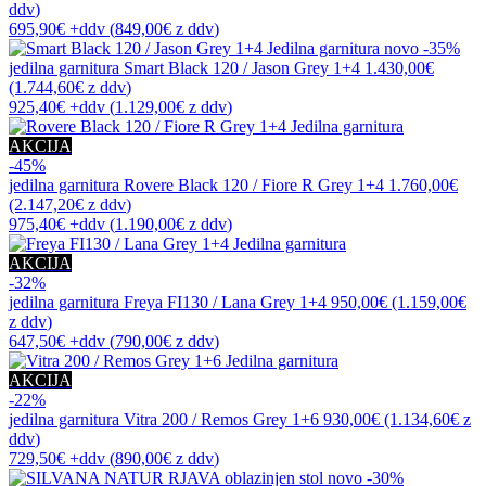
ddv
)
695,90€
+ddv
(
849,00€
z ddv
)
novo
-35%
jedilna garnitura
Smart Black 120 / Jason Grey 1+4
1.430,00€
(1.744,60€
z ddv
)
925,40€
+ddv
(
1.129,00€
z ddv
)
AKCIJA
-45%
jedilna garnitura
Rovere Black 120 / Fiore R Grey 1+4
1.760,00€
(2.147,20€
z ddv
)
975,40€
+ddv
(
1.190,00€
z ddv
)
AKCIJA
-32%
jedilna garnitura
Freya FI130 / Lana Grey 1+4
950,00€
(1.159,00€
z ddv
)
647,50€
+ddv
(
790,00€
z ddv
)
AKCIJA
-22%
jedilna garnitura
Vitra 200 / Remos Grey 1+6
930,00€
(1.134,60€
z
ddv
)
729,50€
+ddv
(
890,00€
z ddv
)
novo
-30%