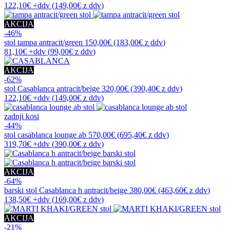
122,10€
+ddv
(
149,00€
z ddv
)
AKCIJA
-46%
stol
tampa antracit/green
150,00€
(183,00€
z ddv
)
81,10€
+ddv
(
99,00€
z ddv
)
AKCIJA
-62%
stol
Casablanca antracit/beige
320,00€
(390,40€
z ddv
)
122,10€
+ddv
(
149,00€
z ddv
)
zadnji kosi
-44%
stol
casablanca lounge ab
570,00€
(695,40€
z ddv
)
319,70€
+ddv
(
390,00€
z ddv
)
AKCIJA
-64%
barski stol
Casablanca h antracit/beige
380,00€
(463,60€
z ddv
)
138,50€
+ddv
(
169,00€
z ddv
)
AKCIJA
-21%