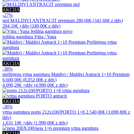
AKCIJA
-27%
stol
MALDIVI ANTRACIT premium
280,00€
(341,60€
z ddv
)
204,10€
+ddv
(
249,00€
z ddv
)
novo
jedilna garnitura
Vitra / Yana
AKCIJA
-38%
prefinjena vrtna garnitura
Maldivi / Maldivi Antracit 1+10 Premium
6.600,00€
(8.052,00€
z ddv
)
4.090,20€
+ddv
(
4.990,00€
z ddv
)
AKCIJA
-36%
vrtna garnitura
porto 212x100/PORTO 1+8
2.540,00€
(3.098,80€
z
ddv
)
1.631,10€
+ddv
(
1.990,00€
z ddv
)
AKCIJA