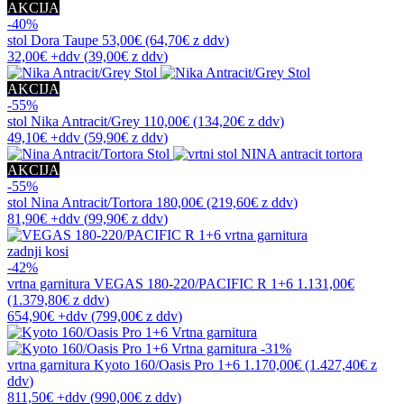
AKCIJA
-40%
stol
Dora Taupe
53,00€
(64,70€
z ddv
)
32,00€
+ddv
(
39,00€
z ddv
)
AKCIJA
-55%
stol
Nika Antracit/Grey
110,00€
(134,20€
z ddv
)
49,10€
+ddv
(
59,90€
z ddv
)
AKCIJA
-55%
stol
Nina Antracit/Tortora
180,00€
(219,60€
z ddv
)
81,90€
+ddv
(
99,90€
z ddv
)
zadnji kosi
-42%
vrtna garnitura
VEGAS 180-220/PACIFIC R 1+6
1.131,00€
(1.379,80€
z ddv
)
654,90€
+ddv
(
799,00€
z ddv
)
-31%
vrtna garnitura
Kyoto 160/Oasis Pro 1+6
1.170,00€
(1.427,40€
z
ddv
)
811,50€
+ddv
(
990,00€
z ddv
)