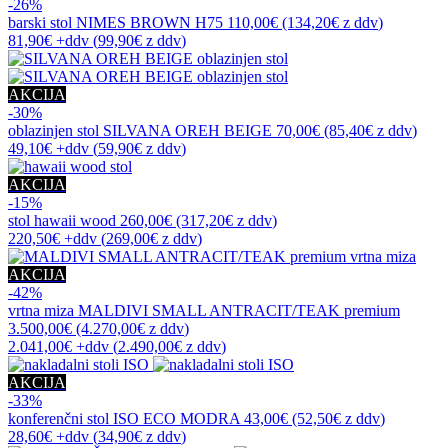
-26%
barski stol
NIMES BROWN H75
110,00€
(134,20€
z ddv
)
81,90€
+ddv
(
99,90€
z ddv
)
AKCIJA
-30%
oblazinjen stol
SILVANA OREH BEIGE
70,00€
(85,40€
z ddv
)
49,10€
+ddv
(
59,90€
z ddv
)
AKCIJA
-15%
stol
hawaii wood
260,00€
(317,20€
z ddv
)
220,50€
+ddv
(
269,00€
z ddv
)
AKCIJA
-42%
vrtna miza
MALDIVI SMALL ANTRACIT/TEAK premium
3.500,00€
(4.270,00€
z ddv
)
2.041,00€
+ddv
(
2.490,00€
z ddv
)
AKCIJA
-33%
konferenčni stol
ISO ECO MODRA
43,00€
(52,50€
z ddv
)
28,60€
+ddv
(
34,90€
z ddv
)