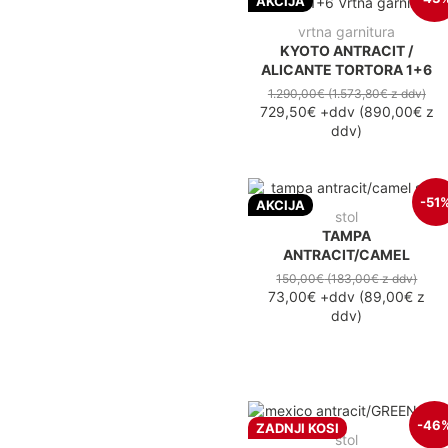
AKCIJA
vrtna garnitura
KYOTO ANTRACIT /
ALICANTE TORTORA 1+6
1.290,00€
(1.573,80€
z ddv
)
729,50€
+ddv
(
890,00€
z
ddv
)
-51
AKCIJA
stol
TAMPA
ANTRACIT/CAMEL
150,00€
(183,00€
z ddv
)
73,00€
+ddv
(
89,00€
z
ddv
)
-46
ZADNJI KOSI
stol