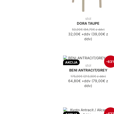
stol
DORA TAUPE
53,00€
(64,70€
z ddv
)
32,00€
+ddv
(
39,00€
z
ddv
)
-63
AKCIJA
stol
BENI ANTRACIT/GREY
175,00€
(213,50€
z ddv
)
64,80€
+ddv
(
79,00€
z
ddv
)
-43