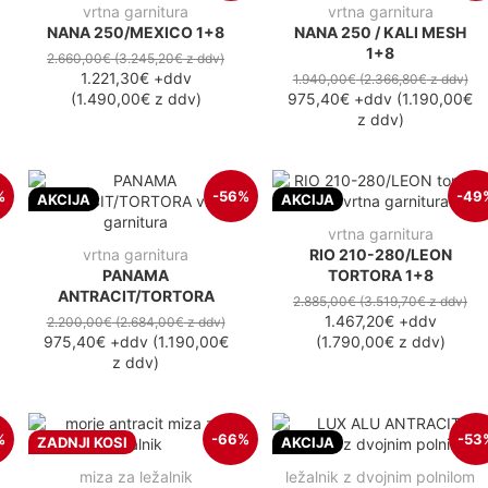
vrtna garnitura
vrtna garnitura
NANA 250/MEXICO 1+8
NANA 250 / KALI MESH
1+8
2.660,00€
(3.245,20€
z ddv
)
1.221,30€
+ddv
1.940,00€
(2.366,80€
z ddv
)
(
1.490,00€
z ddv
)
975,40€
+ddv
(
1.190,00€
z ddv
)
%
-56%
-49
AKCIJA
AKCIJA
vrtna garnitura
vrtna garnitura
RIO 210-280/LEON
PANAMA
TORTORA 1+8
ANTRACIT/TORTORA
2.885,00€
(3.519,70€
z ddv
)
1.467,20€
+ddv
2.200,00€
(2.684,00€
z ddv
)
975,40€
+ddv
(
1.190,00€
(
1.790,00€
z ddv
)
z ddv
)
%
-66%
-53
ZADNJI KOSI
AKCIJA
miza za ležalnik
ležalnik z dvojnim polnilom