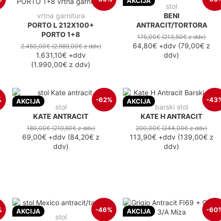
AKCIJA
stol
vrtna garnitura
BENI
PORTO L 212X100+
ANTRACIT/TORTORA
PORTO 1+8
175,00€
(213,50€
z ddv
)
64,80€
+ddv
(
79,00€
z
2.450,00€
(2.989,00€
z ddv
)
1.631,10€
+ddv
ddv
)
(
1.990,00€
z ddv
)
%
-62%
-43
AKCIJA
AKCIJA
stol
barski stol
KATE ANTRACIT
KATE H ANTRACIT
180,00€
(219,60€
z ddv
)
200,00€
(244,00€
z ddv
)
69,00€
+ddv
(
84,20€
z
113,90€
+ddv
(
139,00€
z
ddv
)
ddv
)
%
-46%
-60
AKCIJA
AKCIJA
stol