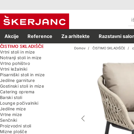
Akcije
Reference
Za arhitekte
Razstavni salon
ČISTIMO SKLADIŠČE
Domov
ČISTIMO SKLADIŠČE
c
Vrtni stoli in mize
Notranji stoli in mize
Vrtno pohištvo
Vrtni ležalniki
Pisarniški stoli in mize
Jedilne garniture
Gostinski stoli in mize
Catering oprema
Barski stoli
Lounge počivalniki
Jedilne mize
Vrtne mize
Senčniki
Proizvodni stoli
Mizne plošče