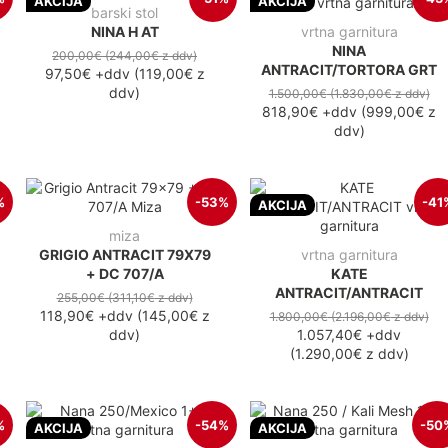
AKCIJA
AKCIJA
barski stol
NINA H AT
vrtna garnitura
NINA
200,00€
(244,00€
z ddv
)
ANTRACIT/TORTORA GRT
97,50€
+ddv
(
119,00€
z
ddv
)
1.500,00€
(1.830,00€
z ddv
)
818,90€
+ddv
(
999,00€
z
ddv
)
%
-53%
-41
AKCIJA
miza
GRIGIO ANTRACIT 79X79
vrtna garnitura
+ DC 707/A
KATE
ANTRACIT/ANTRACIT
255,00€
(311,10€
z ddv
)
118,90€
+ddv
(
145,00€
z
1.800,00€
(2.196,00€
z ddv
)
ddv
)
1.057,40€
+ddv
(
1.290,00€
z ddv
)
%
-54%
-50
AKCIJA
AKCIJA