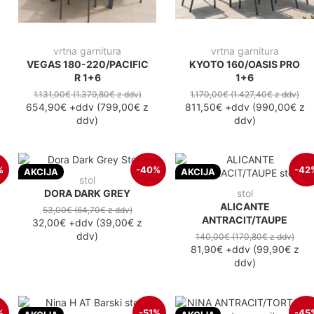
vrtna garnitura
vrtna garnitura
VEGAS 180-220/PACIFIC
KYOTO 160/OASIS PRO
R 1+6
1+6
1.131,00€
(1.379,80€
z ddv
)
1.170,00€
(1.427,40€
z ddv
)
654,90€
+ddv
(
799,00€
z
811,50€
+ddv
(
990,00€
z
ddv
)
ddv
)
%
-40%
-42
AKCIJA
AKCIJA
stol
DORA DARK GREY
stol
ALICANTE
53,00€
(64,70€
z ddv
)
ANTRACIT/TAUPE
32,00€
+ddv
(
39,00€
z
ddv
)
140,00€
(170,80€
z ddv
)
81,90€
+ddv
(
99,90€
z
ddv
)
%
-51%
-45