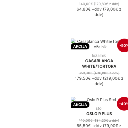
140,00€
(170,80€
z ddv
)
64,80€
+ddv
(
79,00€
z
ddv
)
-50
AKCIJA
ležalnik
CASABLANCA
WHITE/TORTORA
358,00€
(436,80€
z ddv
)
179,50€
+ddv
(
219,00€
z
ddv
)
-40
AKCIJA
stol
OSLO R PLUS
110,00€
(134,20€
z ddv
)
65,50€
+ddv
(
79,90€
z