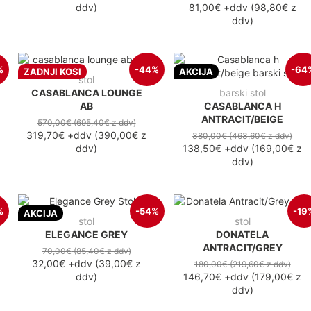
ddv
)
81,00€
+ddv
(
98,80€
z
ddv
)
%
-44%
-64
ZADNJI KOSI
AKCIJA
stol
CASABLANCA LOUNGE
barski stol
AB
CASABLANCA H
ANTRACIT/BEIGE
570,00€
(695,40€
z ddv
)
319,70€
+ddv
(
390,00€
z
380,00€
(463,60€
z ddv
)
ddv
)
138,50€
+ddv
(
169,00€
z
ddv
)
%
-54%
-19
AKCIJA
stol
stol
ELEGANCE GREY
DONATELA
ANTRACIT/GREY
70,00€
(85,40€
z ddv
)
32,00€
+ddv
(
39,00€
z
180,00€
(219,60€
z ddv
)
ddv
)
146,70€
+ddv
(
179,00€
z
ddv
)