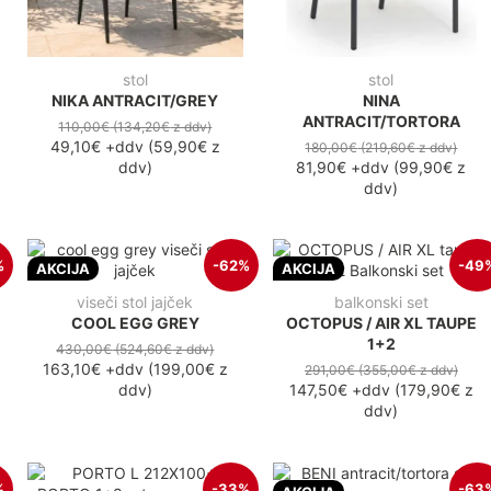
stol
stol
NIKA ANTRACIT/GREY
NINA
ANTRACIT/TORTORA
110,00€
(134,20€
z ddv
)
49,10€
+ddv
(
59,90€
z
180,00€
(219,60€
z ddv
)
ddv
)
81,90€
+ddv
(
99,90€
z
ddv
)
%
-62%
-49
AKCIJA
AKCIJA
viseči stol jajček
balkonski set
COOL EGG GREY
OCTOPUS / AIR XL TAUPE
1+2
430,00€
(524,60€
z ddv
)
163,10€
+ddv
(
199,00€
z
291,00€
(355,00€
z ddv
)
ddv
)
147,50€
+ddv
(
179,90€
z
ddv
)
%
-33%
-63