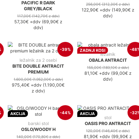
PACIFIC R DARK
256,00€
(312,30€
z ddv
)
GREY/BLACK
122,90€
+ddv
(
149,90€
z
ddv
)
117,00€
(142,70€
z ddv
)
57,30€
+ddv
(
69,90€
z
ddv
)
%
-39%
-48
ZADNJI KOSI
ležalnik
ležalnik za 2 osebi
OBALA ANTRACIT
BITE DOUBLE ANTRACIT
155,00€
(189,10€
z ddv
)
PREMIUM
81,10€
+ddv
(
99,00€
z
ddv
)
1.600,00€
(1.952,00€
z ddv
)
975,40€
+ddv
(
1.190,00€
z ddv
)
%
-44%
-32
AKCIJA
AKCIJA
stol
barski stol
OASIS PRO ANTRACIT
OSLO/WOODY H
120,00€
(146,40€
z ddv
)
81,90€
+ddv
(
99,90€
z
140,00€
(170,80€
z ddv
)