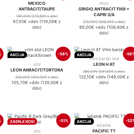
MEXICO
miza
ANTRACIT/TAUPE
GRIGIO ANTRACIT FI69 +
CAPRI 3/A
180,00€
(219,60€
z ddv
)
97,50€
+ddv
(
119,00€
z
220,00€
(268,40€
z ddv
)
ddv
)
89,00€
+ddv
(
108,60€
z
ddv
)
%
-58%
-56
AKCIJA
AKCIJA
vrtni barski stol
stol
LEON H AT
LEON ANRACIT/TORTORA
280,00€
(341,60€
z ddv
)
122,10€
+ddv
(
149,00€
z
250,00€
(305,00€
z ddv
)
105,70€
+ddv
(
129,00€
z
ddv
)
ddv
)
%
-51%
-52
ZADNJI KOSI
AKCIJA
ležalnik
stol
PACIFIC TT