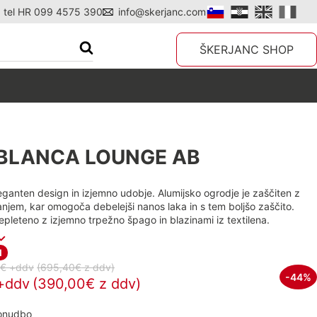
tel HR 099 4575 390
info@skerjanc.com
ŠKERJANC SHOP
BLANCA LOUNGE AB
leganten design in izjemno udobje. Alumijsko ogrodje je zaščiten z
anjem, kar omogoča debelejši nanos laka in s tem boljšo zaščito.
epleteno z izjemno trpežno špago in blazinami iz textilena.
I
0€ +ddv
(695,40€
z ddv
)
-44%
+ddv
(390,00€ z ddv)
ponudbo