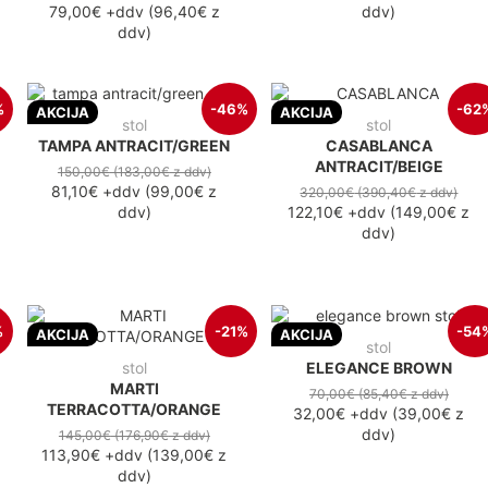
79,00€
+ddv
(
96,40€
z
ddv
)
ddv
)
%
-46%
-62
AKCIJA
AKCIJA
stol
stol
TAMPA ANTRACIT/GREEN
CASABLANCA
ANTRACIT/BEIGE
150,00€
(183,00€
z ddv
)
81,10€
+ddv
(
99,00€
z
320,00€
(390,40€
z ddv
)
ddv
)
122,10€
+ddv
(
149,00€
z
ddv
)
%
-21%
-54
AKCIJA
AKCIJA
stol
stol
ELEGANCE BROWN
MARTI
70,00€
(85,40€
z ddv
)
TERRACOTTA/ORANGE
32,00€
+ddv
(
39,00€
z
ddv
)
145,00€
(176,90€
z ddv
)
113,90€
+ddv
(
139,00€
z
ddv
)