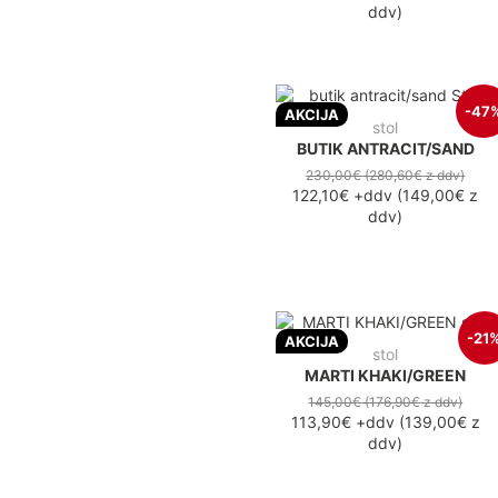
ddv
)
-47
AKCIJA
stol
BUTIK ANTRACIT/SAND
230,00€
(280,60€
z ddv
)
122,10€
+ddv
(
149,00€
z
ddv
)
-21
AKCIJA
stol
MARTI KHAKI/GREEN
145,00€
(176,90€
z ddv
)
113,90€
+ddv
(
139,00€
z
ddv
)