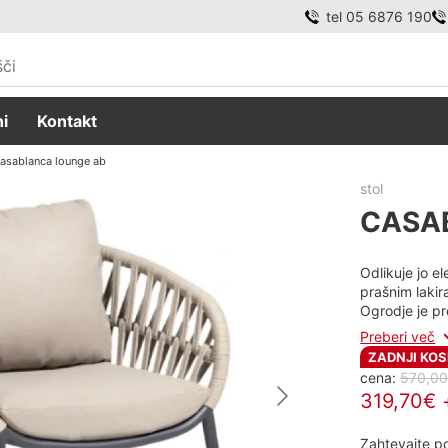
tel 05 6876 190
i
Kontakt
asablanca lounge ab
stol
CASA
Odlikuje jo e
prašnim lakir
Ogrodje je pr
Preberi več
ZADNJI KOS
cena:
570,0
319,70€ 
Zahtevajte 