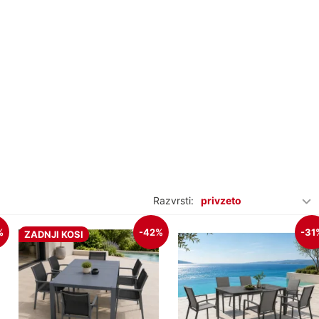
Razvrsti:
privzeto
%
-42%
-31
ZADNJI KOSI