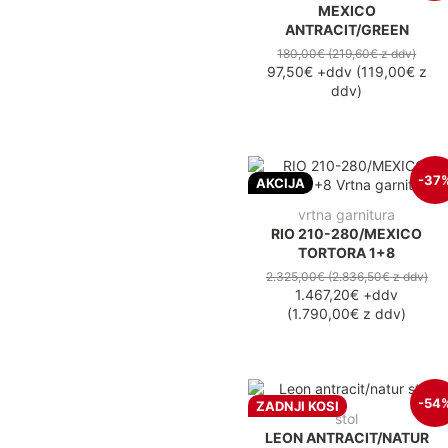
MEXICO
ANTRACIT/GREEN
180,00€
(219,60€
z ddv
)
97,50€
+ddv
(
119,00€
z
ddv
)
-37
AKCIJA
vrtna garnitura
RIO 210-280/MEXICO
TORTORA 1+8
2.325,00€
(2.836,50€
z ddv
)
1.467,20€
+ddv
(
1.790,00€
z ddv
)
-54
ZADNJI KOSI
stol
LEON ANTRACIT/NATUR