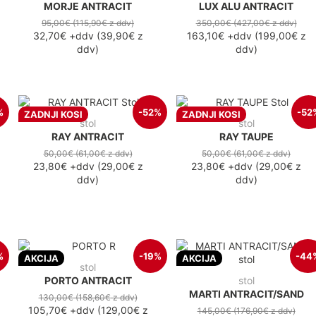
MORJE ANTRACIT
LUX ALU ANTRACIT
95,00€
(115,90€
z ddv
)
350,00€
(427,00€
z ddv
)
32,70€
+ddv
(
39,90€
z
163,10€
+ddv
(
199,00€
z
ddv
)
ddv
)
%
-52%
-52
ZADNJI KOSI
ZADNJI KOSI
stol
stol
RAY ANTRACIT
RAY TAUPE
50,00€
(61,00€
z ddv
)
50,00€
(61,00€
z ddv
)
23,80€
+ddv
(
29,00€
z
23,80€
+ddv
(
29,00€
z
ddv
)
ddv
)
%
-19%
-44
AKCIJA
AKCIJA
stol
PORTO ANTRACIT
stol
MARTI ANTRACIT/SAND
130,00€
(158,60€
z ddv
)
105,70€
+ddv
(
129,00€
z
145,00€
(176,90€
z ddv
)