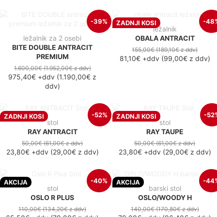
-39%
-48
ZADNJI KOSI
ležalnik
ležalnik za 2 osebi
OBALA ANTRACIT
BITE DOUBLE ANTRACIT
155,00€
(189,10€
z ddv
)
PREMIUM
81,10€
+ddv
(
99,00€
z ddv
)
1.600,00€
(1.952,00€
z ddv
)
975,40€
+ddv
(
1.190,00€
z
ddv
)
-52%
-52
ZADNJI KOSI
ZADNJI KOSI
stol
stol
RAY ANTRACIT
RAY TAUPE
50,00€
(61,00€
z ddv
)
50,00€
(61,00€
z ddv
)
23,80€
+ddv
(
29,00€
z ddv
)
23,80€
+ddv
(
29,00€
z ddv
)
-40%
-44
AKCIJA
AKCIJA
stol
barski stol
OSLO R PLUS
OSLO/WOODY H
110,00€
(134,20€
z ddv
)
140,00€
(170,80€
z ddv
)