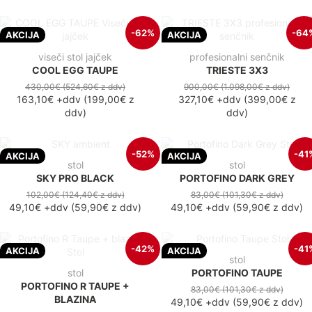
-62%
-64
AKCIJA
AKCIJA
viseči stol jajček
profesionalni senčnik
COOL EGG TAUPE
TRIESTE 3X3
430,00€
(524,60€
z ddv
)
900,00€
(1.098,00€
z ddv
)
163,10€
+ddv
(
199,00€
z
327,10€
+ddv
(
399,00€
z
ddv
)
ddv
)
-52%
-41
AKCIJA
AKCIJA
stol
stol
SKY PRO BLACK
PORTOFINO DARK GREY
102,00€
(124,40€
z ddv
)
83,00€
(101,30€
z ddv
)
49,10€
+ddv
(
59,90€
z ddv
)
49,10€
+ddv
(
59,90€
z ddv
)
-42%
-41
AKCIJA
AKCIJA
stol
stol
PORTOFINO TAUPE
PORTOFINO R TAUPE +
83,00€
(101,30€
z ddv
)
BLAZINA
49,10€
+ddv
(
59,90€
z ddv
)