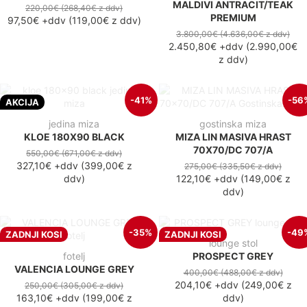
MALDIVI ANTRACIT/TEAK
220,00€
(268,40€
z ddv
)
PREMIUM
97,50€
+ddv
(
119,00€
z ddv
)
3.800,00€
(4.636,00€
z ddv
)
2.450,80€
+ddv
(
2.990,00€
z ddv
)
-41%
-56
AKCIJA
jedina miza
gostinska miza
KLOE 180X90 BLACK
MIZA LIN MASIVA HRAST
70X70/DC 707/A
550,00€
(671,00€
z ddv
)
327,10€
+ddv
(
399,00€
z
275,00€
(335,50€
z ddv
)
ddv
)
122,10€
+ddv
(
149,00€
z
ddv
)
-35%
-49
ZADNJI KOSI
ZADNJI KOSI
lounge stol
fotelj
PROSPECT GREY
VALENCIA LOUNGE GREY
400,00€
(488,00€
z ddv
)
204,10€
+ddv
(
249,00€
z
250,00€
(305,00€
z ddv
)
163,10€
+ddv
(
199,00€
z
ddv
)