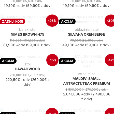
80,00€
(97,60€
z ddv
)
80,00€
(97,60€
z ddv
)
49,10€
+ddv
(
59,90€
z ddv
)
49,10€
+ddv
(
59,90€
z ddv
)
-26%
-30
ZADNJI KOSI
AKCIJA
barski stol
oblazinjen stol
NIMES BROWN H75
SILVANA OREH BEIGE
110,00€
(134,20€
z ddv
)
70,00€
(85,40€
z ddv
)
81,90€
+ddv
(
99,90€
z ddv
)
49,10€
+ddv
(
59,90€
z ddv
)
-15%
-42
AKCIJA
AKCIJA
stol
HAWAII WOOD
vrtna miza
260,00€
(317,20€
z ddv
)
MALDIVI SMALL
220,50€
+ddv
(
269,00€
z
ANTRACIT/TEAK PREMIUM
ddv
)
3.500,00€
(4.270,00€
z ddv
)
2.041,00€
+ddv
(
2.490,00€
z ddv
)