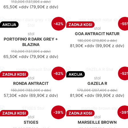
113,00€
(137,90€
z ddv
)
65,50€
+ddv
(
79,90€
z ddv
)
-42%
-55
AKCIJA
ZADNJI KOSI
stol
stol
GOA ANTRACIT NATUR
PORTOFINO R DARK GREY +
180,00€
(219,60€
z ddv
)
BLAZINA
81,90€
+ddv
(
99,90€
z ddv
)
113,00€
(137,90€
z ddv
)
65,50€
+ddv
(
79,90€
z ddv
)
-62%
-52
ZADNJI KOSI
AKCIJA
stol
stol
RONDA ANTRACIT
GAZELA R
150,00€
(183,00€
z ddv
)
170,00€
(207,40€
z ddv
)
57,30€
+ddv
(
69,90€
z ddv
)
81,90€
+ddv
(
99,90€
z ddv
)
-39%
-39
ZADNJI KOSI
ZADNJI KOSI
stol
stol
STIGES
MARSEILLE BROWN