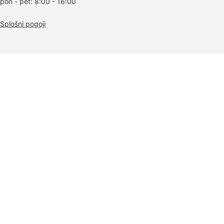
pon - pet: 8:00 - 16:00
Splošni pogoji