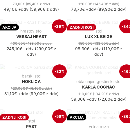
70,00€
(85,40€
z ddv
)
120,00€
(146,40€
z ddv
)
49,10€
+ddv
(
59,90€
z ddv
)
73,70€
+ddv
(
89,90€
z ddv
)
-39%
-34
AKCIJA
ZADNJI KOSI
hrastov stol
stol
VERSAJ HRAST
LUX XL BEIGE
400,00€
(488,00€
z ddv
)
150,00€
(183,00€
z ddv
)
245,10€
+ddv
(
299,00€
z
98,30€
+ddv
(
119,90€
z
ddv
)
ddv
)
-32%
-46
barski stol
HOKLICA
oblazinjen gostinski stol
KARLA COGNAC
120,00€
(146,40€
z ddv
)
81,10€
+ddv
(
99,00€
z ddv
)
110,00€
(134,20€
z ddv
)
59,00€
+ddv
(
72,00€
z ddv
)
-56%
-36
ZADNJI KOSI
AKCIJA
stol
PAST
vrtna miza