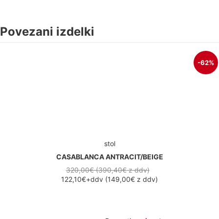
Povezani izdelki
-62%
stol
CASABLANCA ANTRACIT/BEIGE
320,00€ (390,40€
z ddv
)
122,10€
+ddv
(
149,00€
z ddv
)