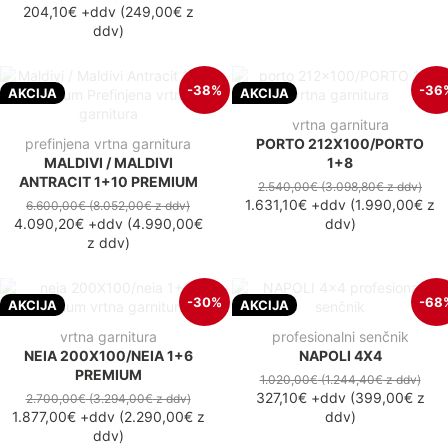
204,10€
+ddv
(
249,00€
z
ddv
)
-38%
-36
AKCIJA
AKCIJA
vrtna garnitura
prefinjena vrtna garnitura
PORTO 212X100/PORTO
MALDIVI / MALDIVI
1+8
ANTRACIT 1+10 PREMIUM
2.540,00€
(3.098,80€
z ddv
)
1.631,10€
+ddv
(
1.990,00€
z
6.600,00€
(8.052,00€
z ddv
)
4.090,20€
+ddv
(
4.990,00€
ddv
)
z ddv
)
-30%
-68
AKCIJA
AKCIJA
vrtna garnitura
profesionalni senčnik
NEIA 200X100/NEIA 1+6
NAPOLI 4X4
PREMIUM
1.020,00€
(1.244,40€
z ddv
)
327,10€
+ddv
(
399,00€
z
2.700,00€
(3.294,00€
z ddv
)
1.877,00€
+ddv
(
2.290,00€
z
ddv
)
ddv
)