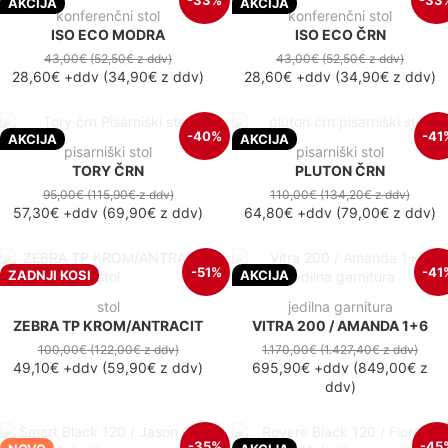
-33%
-33
AKCIJA
AKCIJA
konferenčni stol
konferenčni stol
ISO ECO MODRA
ISO ECO ČRN
43,00€
(52,50€
z ddv
)
43,00€
(52,50€
z ddv
)
28,60€
+ddv
(
34,90€
z ddv
)
28,60€
+ddv
(
34,90€
z ddv
)
-40%
-41
AKCIJA
AKCIJA
pisarniški stol
pisarniški stol
TORY ČRN
PLUTON ČRN
95,00€
(115,90€
z ddv
)
110,00€
(134,20€
z ddv
)
57,30€
+ddv
(
69,90€
z ddv
)
64,80€
+ddv
(
79,00€
z ddv
)
-51%
-41
ZADNJI KOSI
AKCIJA
stol
jedilna garnitura
ZEBRA TP KROM/ANTRACIT
VITRA 200 / AMANDA 1+6
100,00€
(122,00€
z ddv
)
1.170,00€
(1.427,40€
z ddv
)
49,10€
+ddv
(
59,90€
z ddv
)
695,90€
+ddv
(
849,00€
z
ddv
)
-35%
-45