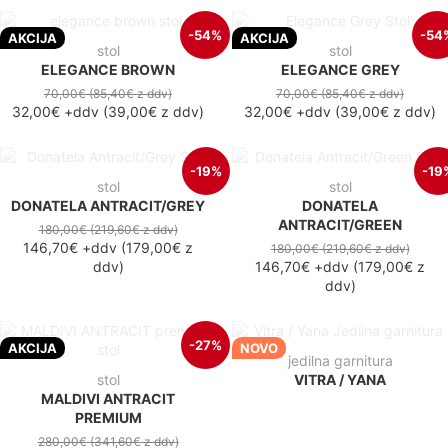
-54%
-54
AKCIJA
AKCIJA
stol
stol
ELEGANCE BROWN
ELEGANCE GREY
70,00€
(85,40€
z ddv
)
70,00€
(85,40€
z ddv
)
32,00€
+ddv
(
39,00€
z ddv
)
32,00€
+ddv
(
39,00€
z ddv
)
-19%
-19
stol
stol
DONATELA ANTRACIT/GREY
DONATELA
ANTRACIT/GREEN
180,00€
(219,60€
z ddv
)
146,70€
+ddv
(
179,00€
z
180,00€
(219,60€
z ddv
)
ddv
)
146,70€
+ddv
(
179,00€
z
ddv
)
-27%
AKCIJA
NOVO
jedilna garnitura
stol
VITRA / YANA
MALDIVI ANTRACIT
PREMIUM
280,00€
(341,60€
z ddv
)