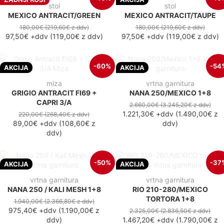
stol
stol
MEXICO ANTRACIT/GREEN
MEXICO ANTRACIT/TAUPE
180,00€
(219,60€
z ddv
)
180,00€
(219,60€
z ddv
)
97,50€
+ddv
(
119,00€
z ddv
)
97,50€
+ddv
(
119,00€
z ddv
)
-60%
-54
AKCIJA
AKCIJA
miza
vrtna garnitura
GRIGIO ANTRACIT FI69 +
NANA 250/MEXICO 1+8
CAPRI 3/A
2.660,00€
(3.245,20€
z ddv
)
1.221,30€
+ddv
(
1.490,00€
z
220,00€
(268,40€
z ddv
)
89,00€
+ddv
(
108,60€
z
ddv
)
ddv
)
-50%
-37
AKCIJA
AKCIJA
vrtna garnitura
vrtna garnitura
NANA 250 / KALI MESH 1+8
RIO 210-280/MEXICO
TORTORA 1+8
1.940,00€
(2.366,80€
z ddv
)
975,40€
+ddv
(
1.190,00€
z
2.325,00€
(2.836,50€
z ddv
)
ddv
)
1.467,20€
+ddv
(
1.790,00€
z