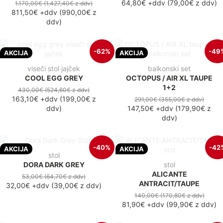
64,80€
+ddv
(
79,00€
z ddv
)
1.170,00€
(1.427,40€
z ddv
)
811,50€
+ddv
(
990,00€
z
ddv
)
-62%
-49
AKCIJA
AKCIJA
viseči stol jajček
balkonski set
COOL EGG GREY
OCTOPUS / AIR XL TAUPE
1+2
430,00€
(524,60€
z ddv
)
163,10€
+ddv
(
199,00€
z
291,00€
(355,00€
z ddv
)
ddv
)
147,50€
+ddv
(
179,90€
z
ddv
)
-40%
-42
AKCIJA
AKCIJA
stol
DORA DARK GREY
stol
ALICANTE
53,00€
(64,70€
z ddv
)
ANTRACIT/TAUPE
32,00€
+ddv
(
39,00€
z ddv
)
140,00€
(170,80€
z ddv
)
81,90€
+ddv
(
99,90€
z ddv
)