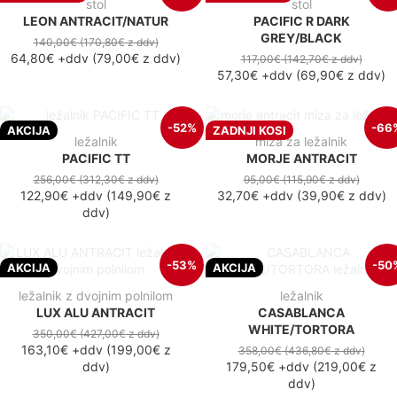
stol
stol
LEON ANTRACIT/NATUR
PACIFIC R DARK
GREY/BLACK
140,00€
(170,80€
z ddv
)
64,80€
+ddv
(
79,00€
z ddv
)
117,00€
(142,70€
z ddv
)
57,30€
+ddv
(
69,90€
z ddv
)
-52%
-66
AKCIJA
ZADNJI KOSI
ležalnik
miza za ležalnik
PACIFIC TT
MORJE ANTRACIT
256,00€
(312,30€
z ddv
)
95,00€
(115,90€
z ddv
)
122,90€
+ddv
(
149,90€
z
32,70€
+ddv
(
39,90€
z ddv
)
ddv
)
-53%
-50
AKCIJA
AKCIJA
ležalnik z dvojnim polnilom
ležalnik
LUX ALU ANTRACIT
CASABLANCA
WHITE/TORTORA
350,00€
(427,00€
z ddv
)
163,10€
+ddv
(
199,00€
z
358,00€
(436,80€
z ddv
)
ddv
)
179,50€
+ddv
(
219,00€
z
ddv
)