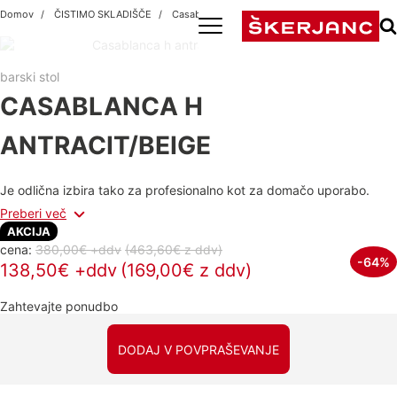
Domov
ČISTIMO SKLADIŠČE
Casablanca h antracit/beige
barski stol
CASABLANCA H
ANTRACIT/BEIGE
Je odlična izbira tako za profesionalno kot za domačo uporabo.
Preberi več
AKCIJA
cena:
380,00€ +ddv
(463,60€
z ddv
)
-64%
138,50€ +ddv
(169,00€ z ddv)
Zahtevajte ponudbo
DODAJ V POVPRAŠEVANJE