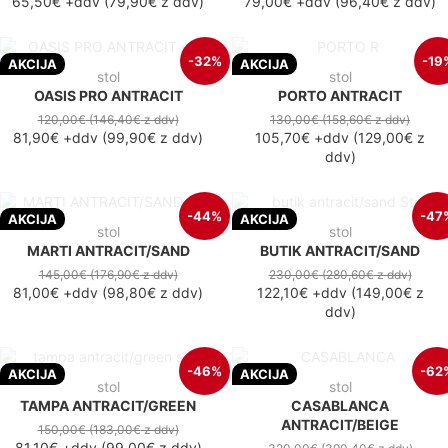
65,50€
+ddv
(
79,90€
z ddv
)
79,00€
+ddv
(
96,40€
z ddv
)
-32%
-19
AKCIJA
AKCIJA
stol
stol
OASIS PRO ANTRACIT
PORTO ANTRACIT
120,00€
(146,40€
z ddv
)
130,00€
(158,60€
z ddv
)
81,90€
+ddv
(
99,90€
z ddv
)
105,70€
+ddv
(
129,00€
z
ddv
)
-44%
-47
AKCIJA
AKCIJA
stol
stol
MARTI ANTRACIT/SAND
BUTIK ANTRACIT/SAND
145,00€
(176,90€
z ddv
)
230,00€
(280,60€
z ddv
)
81,00€
+ddv
(
98,80€
z ddv
)
122,10€
+ddv
(
149,00€
z
ddv
)
-46%
-62
AKCIJA
AKCIJA
stol
stol
TAMPA ANTRACIT/GREEN
CASABLANCA
ANTRACIT/BEIGE
150,00€
(183,00€
z ddv
)
81,10€
+ddv
(
99,00€
z ddv
)