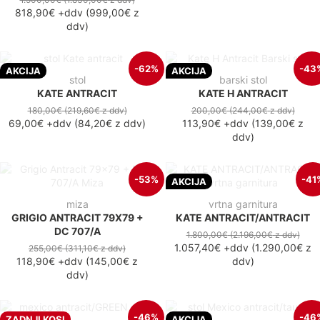
818,90€
+ddv
(
999,00€
z
ddv
)
-62%
-43
AKCIJA
AKCIJA
stol
barski stol
KATE ANTRACIT
KATE H ANTRACIT
180,00€
(219,60€
z ddv
)
200,00€
(244,00€
z ddv
)
69,00€
+ddv
(
84,20€
z ddv
)
113,90€
+ddv
(
139,00€
z
ddv
)
-53%
-41
AKCIJA
miza
vrtna garnitura
GRIGIO ANTRACIT 79X79 +
KATE ANTRACIT/ANTRACIT
DC 707/A
1.800,00€
(2.196,00€
z ddv
)
1.057,40€
+ddv
(
1.290,00€
z
255,00€
(311,10€
z ddv
)
118,90€
+ddv
(
145,00€
z
ddv
)
ddv
)
-46%
-46
ZADNJI KOSI
AKCIJA