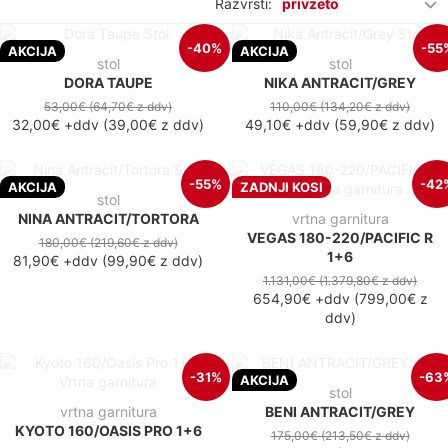
Razvrsti:
privzeto
-40%
-55
AKCIJA
AKCIJA
stol
stol
DORA TAUPE
NIKA ANTRACIT/GREY
53,00€
(64,70€
z ddv
)
110,00€
(134,20€
z ddv
)
32,00€
+ddv
(
39,00€
z ddv
)
49,10€
+ddv
(
59,90€
z ddv
)
-55%
-42
AKCIJA
ZADNJI KOSI
stol
NINA ANTRACIT/TORTORA
vrtna garnitura
VEGAS 180-220/PACIFIC R
180,00€
(219,60€
z ddv
)
1+6
81,90€
+ddv
(
99,90€
z ddv
)
1.131,00€
(1.379,80€
z ddv
)
654,90€
+ddv
(
799,00€
z
ddv
)
-31%
-63
AKCIJA
stol
vrtna garnitura
BENI ANTRACIT/GREY
KYOTO 160/OASIS PRO 1+6
175,00€
(213,50€
z ddv
)