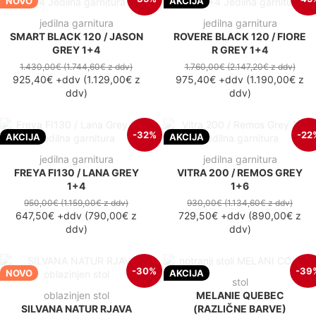
NOVO
AKCIJA
jedilna garnitura
jedilna garnitura
SMART BLACK 120 / JASON
ROVERE BLACK 120 / FIORE
GREY 1+4
R GREY 1+4
1.430,00€
(1.744,60€
z ddv
)
1.760,00€
(2.147,20€
z ddv
)
925,40€
+ddv
(
1.129,00€
z
975,40€
+ddv
(
1.190,00€
z
ddv
)
ddv
)
-32%
-22
AKCIJA
AKCIJA
jedilna garnitura
jedilna garnitura
FREYA FI130 / LANA GREY
VITRA 200 / REMOS GREY
1+4
1+6
950,00€
(1.159,00€
z ddv
)
930,00€
(1.134,60€
z ddv
)
647,50€
+ddv
(
790,00€
z
729,50€
+ddv
(
890,00€
z
ddv
)
ddv
)
-30%
-39
NOVO
AKCIJA
stol
oblazinjen stol
MELANIE QUEBEC
SILVANA NATUR RJAVA
(RAZLIČNE BARVE)