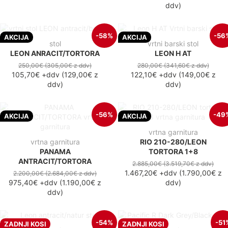
ddv
)
-58%
-56
AKCIJA
AKCIJA
stol
vrtni barski stol
LEON ANRACIT/TORTORA
LEON H AT
250,00€
(305,00€
z ddv
)
280,00€
(341,60€
z ddv
)
105,70€
+ddv
(
129,00€
z
122,10€
+ddv
(
149,00€
z
ddv
)
ddv
)
-56%
-49
AKCIJA
AKCIJA
vrtna garnitura
vrtna garnitura
RIO 210-280/LEON
PANAMA
TORTORA 1+8
ANTRACIT/TORTORA
2.885,00€
(3.519,70€
z ddv
)
1.467,20€
+ddv
(
1.790,00€
z
2.200,00€
(2.684,00€
z ddv
)
975,40€
+ddv
(
1.190,00€
z
ddv
)
ddv
)
-54%
-51
ZADNJI KOSI
ZADNJI KOSI