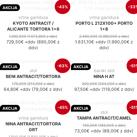
-43%
-33
AKCIJA
vrtna garnitura
vrtna garnitura
KYOTO ANTRACIT /
PORTO L 212X100+ PORTO
ALICANTE TORTORA 1+6
1+8
1.290,00€
(1.573,80€
z ddv
)
2.450,00€
(2.989,00€
z ddv
)
729,50€
+ddv
(
890,00€
z
1.631,10€
+ddv
(
1.990,00€
z
ddv
)
ddv
)
-63%
-51
AKCIJA
AKCIJA
stol
barski stol
BENI ANTRACIT/TORTORA
NINA H AT
175,00€
(213,50€
z ddv
)
200,00€
(244,00€
z ddv
)
64,80€
+ddv
(
79,00€
z ddv
)
97,50€
+ddv
(
119,00€
z ddv
)
-45%
-51
AKCIJA
AKCIJA
stol
vrtna garnitura
TAMPA ANTRACIT/CAMEL
NINA ANTRACIT/TORTORA
150,00€
(183,00€
z ddv
)
GRT
73,00€
+ddv
(
89,00€
z ddv
)
1.500,00€
(1.830,00€
z ddv
)