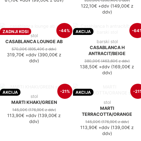
320,00€
(390,40€
z ddv
)
122,10€
+ddv
(
149,00€
z
ddv
)
-44%
-64
ZADNJI KOSI
AKCIJA
stol
CASABLANCA LOUNGE AB
barski stol
CASABLANCA H
570,00€
(695,40€
z ddv
)
ANTRACIT/BEIGE
319,70€
+ddv
(
390,00€
z
ddv
)
380,00€
(463,60€
z ddv
)
138,50€
+ddv
(
169,00€
z
ddv
)
-21%
-21
AKCIJA
AKCIJA
stol
MARTI KHAKI/GREEN
stol
MARTI
145,00€
(176,90€
z ddv
)
TERRACOTTA/ORANGE
113,90€
+ddv
(
139,00€
z
ddv
)
145,00€
(176,90€
z ddv
)
113,90€
+ddv
(
139,00€
z
ddv
)