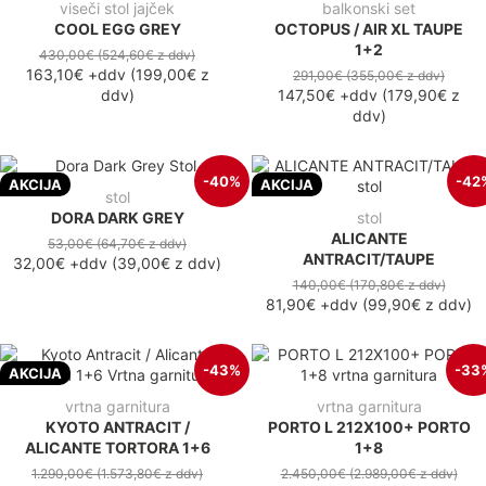
viseči stol jajček
balkonski set
COOL EGG GREY
OCTOPUS / AIR XL TAUPE
1+2
430,00€
(524,60€
z ddv
)
163,10€
+ddv
(
199,00€
z
291,00€
(355,00€
z ddv
)
ddv
)
147,50€
+ddv
(
179,90€
z
ddv
)
-40%
-42
AKCIJA
AKCIJA
stol
DORA DARK GREY
stol
ALICANTE
53,00€
(64,70€
z ddv
)
ANTRACIT/TAUPE
32,00€
+ddv
(
39,00€
z ddv
)
140,00€
(170,80€
z ddv
)
81,90€
+ddv
(
99,90€
z ddv
)
-43%
-33
AKCIJA
vrtna garnitura
vrtna garnitura
KYOTO ANTRACIT /
PORTO L 212X100+ PORTO
ALICANTE TORTORA 1+6
1+8
1.290,00€
(1.573,80€
z ddv
)
2.450,00€
(2.989,00€
z ddv
)