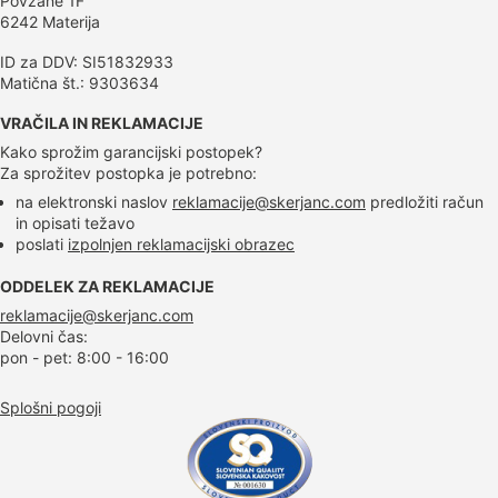
Povžane 1F
6242 Materija
ID za DDV: SI51832933
Matična št.: 9303634
VRAČILA IN REKLAMACIJE
Kako sprožim garancijski postopek?
Za sprožitev postopka je potrebno:
na elektronski naslov
reklamacije@skerjanc.com
predložiti račun
in opisati težavo
poslati
izpolnjen reklamacijski obrazec
ODDELEK ZA REKLAMACIJE
reklamacije@skerjanc.com
Delovni čas:
pon - pet: 8:00 - 16:00
Splošni pogoji