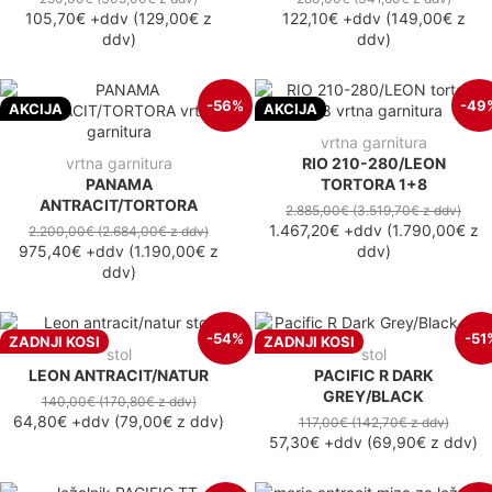
105,70€
+ddv
(
129,00€
z
122,10€
+ddv
(
149,00€
z
ddv
)
ddv
)
-56%
-49
AKCIJA
AKCIJA
vrtna garnitura
vrtna garnitura
RIO 210-280/LEON
PANAMA
TORTORA 1+8
ANTRACIT/TORTORA
2.885,00€
(3.519,70€
z ddv
)
1.467,20€
+ddv
(
1.790,00€
z
2.200,00€
(2.684,00€
z ddv
)
975,40€
+ddv
(
1.190,00€
z
ddv
)
ddv
)
-54%
-51
ZADNJI KOSI
ZADNJI KOSI
stol
stol
LEON ANTRACIT/NATUR
PACIFIC R DARK
GREY/BLACK
140,00€
(170,80€
z ddv
)
64,80€
+ddv
(
79,00€
z ddv
)
117,00€
(142,70€
z ddv
)
57,30€
+ddv
(
69,90€
z ddv
)