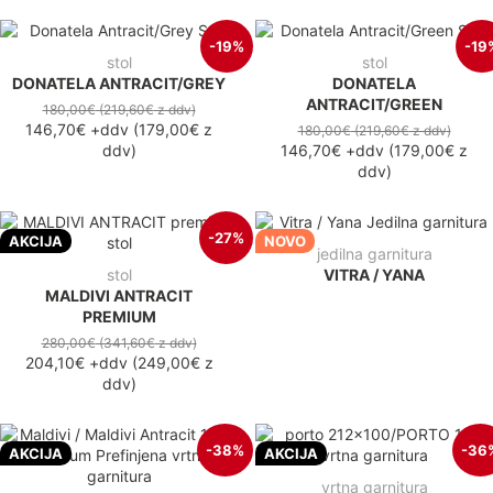
-19%
-19
stol
stol
DONATELA ANTRACIT/GREY
DONATELA
ANTRACIT/GREEN
180,00€
(219,60€
z ddv
)
146,70€
+ddv
(
179,00€
z
180,00€
(219,60€
z ddv
)
ddv
)
146,70€
+ddv
(
179,00€
z
ddv
)
-27%
AKCIJA
NOVO
jedilna garnitura
stol
VITRA / YANA
MALDIVI ANTRACIT
PREMIUM
280,00€
(341,60€
z ddv
)
204,10€
+ddv
(
249,00€
z
ddv
)
-38%
-36
AKCIJA
AKCIJA
vrtna garnitura