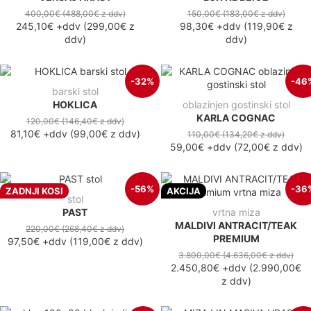
400,00€
(488,00€
z ddv
)
150,00€
(183,00€
z ddv
)
245,10€
+ddv
(
299,00€
z
98,30€
+ddv
(
119,90€
z
ddv
)
ddv
)
-32%
-46
barski stol
HOKLICA
oblazinjen gostinski stol
KARLA COGNAC
120,00€
(146,40€
z ddv
)
81,10€
+ddv
(
99,00€
z ddv
)
110,00€
(134,20€
z ddv
)
59,00€
+ddv
(
72,00€
z ddv
)
-56%
-36
ZADNJI KOSI
AKCIJA
stol
PAST
vrtna miza
MALDIVI ANTRACIT/TEAK
220,00€
(268,40€
z ddv
)
PREMIUM
97,50€
+ddv
(
119,00€
z ddv
)
3.800,00€
(4.636,00€
z ddv
)
2.450,80€
+ddv
(
2.990,00€
z ddv
)