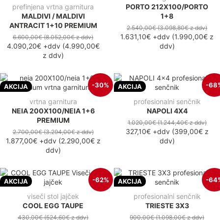
prefinjena vrtna garnitura
PORTO 212X100/PORTO
MALDIVI / MALDIVI
1+8
ANTRACIT 1+10 PREMIUM
2.540,00€
(3.098,80€
z ddv
)
1.631,10€
+ddv
(
1.990,00€
z
6.600,00€
(8.052,00€
z ddv
)
4.090,20€
+ddv
(
4.990,00€
ddv
)
z ddv
)
-30%
-68
AKCIJA
AKCIJA
vrtna garnitura
profesionalni senčnik
NEIA 200X100/NEIA 1+6
NAPOLI 4X4
PREMIUM
1.020,00€
(1.244,40€
z ddv
)
327,10€
+ddv
(
399,00€
z
2.700,00€
(3.294,00€
z ddv
)
1.877,00€
+ddv
(
2.290,00€
z
ddv
)
ddv
)
-62%
-64
AKCIJA
AKCIJA
viseči stol jajček
profesionalni senčnik
COOL EGG TAUPE
TRIESTE 3X3
430,00€
(524,60€
z ddv
)
900,00€
(1.098,00€
z ddv
)