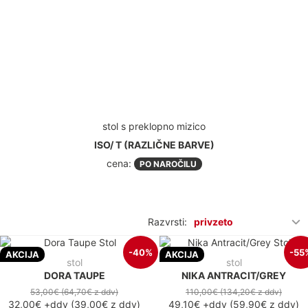
stol s preklopno mizico
ISO/ T (RAZLIČNE BARVE)
cena:
PO NAROČILU
Razvrsti:
privzeto
-40%
-55
AKCIJA
AKCIJA
stol
stol
DORA TAUPE
NIKA ANTRACIT/GREY
53,00€
(64,70€
z ddv
)
110,00€
(134,20€
z ddv
)
32,00€
+ddv
(
39,00€
z ddv
)
49,10€
+ddv
(
59,90€
z ddv
)