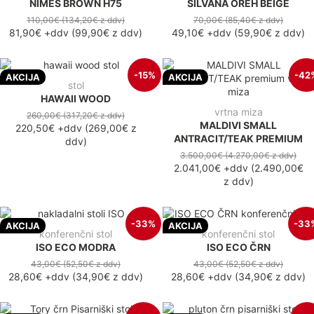
NIMES BROWN H75
SILVANA OREH BEIGE
110,00€
(134,20€
z ddv
)
70,00€
(85,40€
z ddv
)
81,90€
+ddv
(
99,90€
z ddv
)
49,10€
+ddv
(
59,90€
z ddv
)
-15%
-42
AKCIJA
AKCIJA
stol
HAWAII WOOD
vrtna miza
260,00€
(317,20€
z ddv
)
MALDIVI SMALL
220,50€
+ddv
(
269,00€
z
ANTRACIT/TEAK PREMIUM
ddv
)
3.500,00€
(4.270,00€
z ddv
)
2.041,00€
+ddv
(
2.490,00€
z ddv
)
-33%
-33
AKCIJA
AKCIJA
konferenčni stol
konferenčni stol
ISO ECO MODRA
ISO ECO ČRN
43,00€
(52,50€
z ddv
)
43,00€
(52,50€
z ddv
)
28,60€
+ddv
(
34,90€
z ddv
)
28,60€
+ddv
(
34,90€
z ddv
)