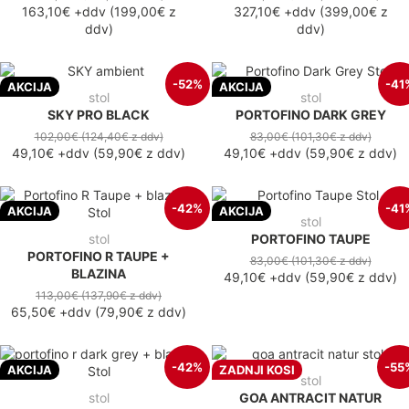
163,10€
+ddv
(
199,00€
z
327,10€
+ddv
(
399,00€
z
ddv
)
ddv
)
-52%
-41
AKCIJA
AKCIJA
stol
stol
SKY PRO BLACK
PORTOFINO DARK GREY
102,00€
(124,40€
z ddv
)
83,00€
(101,30€
z ddv
)
49,10€
+ddv
(
59,90€
z ddv
)
49,10€
+ddv
(
59,90€
z ddv
)
-42%
-41
AKCIJA
AKCIJA
stol
stol
PORTOFINO TAUPE
PORTOFINO R TAUPE +
83,00€
(101,30€
z ddv
)
BLAZINA
49,10€
+ddv
(
59,90€
z ddv
)
113,00€
(137,90€
z ddv
)
65,50€
+ddv
(
79,90€
z ddv
)
-42%
-55
AKCIJA
ZADNJI KOSI
stol
stol
GOA ANTRACIT NATUR