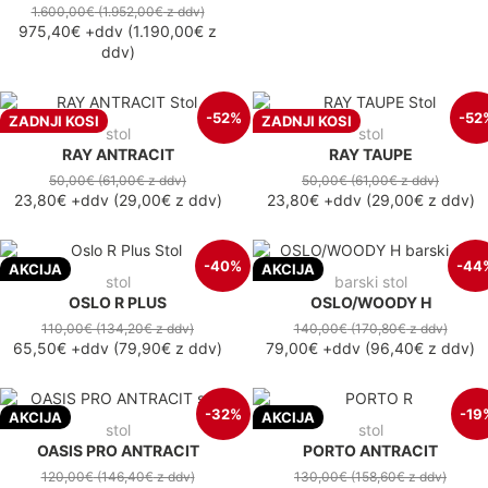
1.600,00€
(1.952,00€
z ddv
)
975,40€
+ddv
(
1.190,00€
z
ddv
)
-52%
-52
ZADNJI KOSI
ZADNJI KOSI
stol
stol
RAY ANTRACIT
RAY TAUPE
50,00€
(61,00€
z ddv
)
50,00€
(61,00€
z ddv
)
23,80€
+ddv
(
29,00€
z ddv
)
23,80€
+ddv
(
29,00€
z ddv
)
-40%
-44
AKCIJA
AKCIJA
stol
barski stol
OSLO R PLUS
OSLO/WOODY H
110,00€
(134,20€
z ddv
)
140,00€
(170,80€
z ddv
)
65,50€
+ddv
(
79,90€
z ddv
)
79,00€
+ddv
(
96,40€
z ddv
)
-32%
-19
AKCIJA
AKCIJA
stol
stol
OASIS PRO ANTRACIT
PORTO ANTRACIT
120,00€
(146,40€
z ddv
)
130,00€
(158,60€
z ddv
)