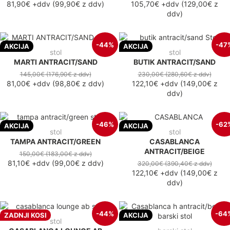
81,90€
+ddv
(
99,90€
z ddv
)
105,70€
+ddv
(
129,00€
z
ddv
)
-44%
-47
AKCIJA
AKCIJA
stol
stol
MARTI ANTRACIT/SAND
BUTIK ANTRACIT/SAND
145,00€
(176,90€
z ddv
)
230,00€
(280,60€
z ddv
)
81,00€
+ddv
(
98,80€
z ddv
)
122,10€
+ddv
(
149,00€
z
ddv
)
-46%
-62
AKCIJA
AKCIJA
stol
stol
TAMPA ANTRACIT/GREEN
CASABLANCA
ANTRACIT/BEIGE
150,00€
(183,00€
z ddv
)
81,10€
+ddv
(
99,00€
z ddv
)
320,00€
(390,40€
z ddv
)
122,10€
+ddv
(
149,00€
z
ddv
)
-44%
-64
ZADNJI KOSI
AKCIJA
stol