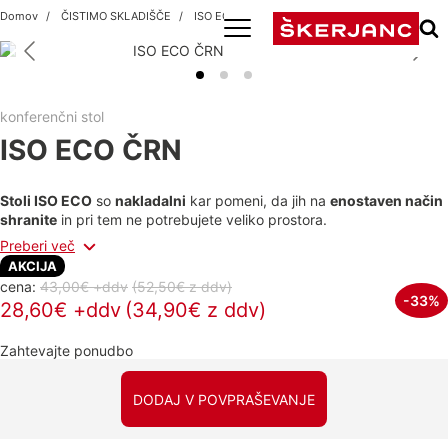
Domov
ČISTIMO SKLADIŠČE
ISO ECO ČRN
konferenčni stol
ISO ECO ČRN
Stoli ISO ECO
so
nakladalni
kar pomeni, da jih na
enostaven način
shranite
in pri tem ne potrebujete veliko prostora.
Preberi več
AKCIJA
cena:
43,00€ +ddv
(52,50€
z ddv
)
-33%
28,60€ +ddv
(34,90€ z ddv)
Zahtevajte ponudbo
DODAJ V POVPRAŠEVANJE