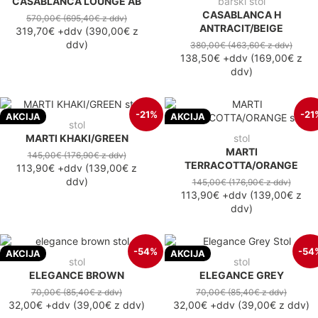
CASABLANCA LOUNGE AB
barski stol
CASABLANCA H
570,00€
(695,40€
z ddv
)
ANTRACIT/BEIGE
319,70€
+ddv
(
390,00€
z
ddv
)
380,00€
(463,60€
z ddv
)
138,50€
+ddv
(
169,00€
z
ddv
)
-21%
-21
AKCIJA
AKCIJA
stol
MARTI KHAKI/GREEN
stol
MARTI
145,00€
(176,90€
z ddv
)
TERRACOTTA/ORANGE
113,90€
+ddv
(
139,00€
z
ddv
)
145,00€
(176,90€
z ddv
)
113,90€
+ddv
(
139,00€
z
ddv
)
-54%
-54
AKCIJA
AKCIJA
stol
stol
ELEGANCE BROWN
ELEGANCE GREY
70,00€
(85,40€
z ddv
)
70,00€
(85,40€
z ddv
)
32,00€
+ddv
(
39,00€
z ddv
)
32,00€
+ddv
(
39,00€
z ddv
)