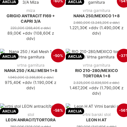
-60%
-54
AKCIJA
AKCIJA
miza
vrtna garnitura
GRIGIO ANTRACIT FI69 +
NANA 250/MEXICO 1+8
CAPRI 3/A
2.660,00€
(3.245,20€
z ddv
)
1.221,30€
+ddv
(
1.490,00€
z
220,00€
(268,40€
z ddv
)
89,00€
+ddv
(
108,60€
z
ddv
)
ddv
)
-50%
-37
AKCIJA
AKCIJA
vrtna garnitura
vrtna garnitura
NANA 250 / KALI MESH 1+8
RIO 210-280/MEXICO
TORTORA 1+8
1.940,00€
(2.366,80€
z ddv
)
975,40€
+ddv
(
1.190,00€
z
2.325,00€
(2.836,50€
z ddv
)
ddv
)
1.467,20€
+ddv
(
1.790,00€
z
ddv
)
-58%
-56
AKCIJA
AKCIJA
stol
vrtni barski stol
LEON ANRACIT/TORTORA
LEON H AT
250,00€
(305,00€
z ddv
)
280,00€
(341,60€
z ddv
)