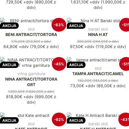
729,50€
+ddv
(
890,00€
z
1.631,10€
+ddv
(
1.990,00€
z
ddv
)
ddv
)
-63%
-51
AKCIJA
AKCIJA
stol
barski stol
BENI ANTRACIT/TORTORA
NINA H AT
175,00€
(213,50€
z ddv
)
200,00€
(244,00€
z ddv
)
64,80€
+ddv
(
79,00€
z ddv
)
97,50€
+ddv
(
119,00€
z ddv
)
-45%
-51
AKCIJA
AKCIJA
stol
vrtna garnitura
TAMPA ANTRACIT/CAMEL
NINA ANTRACIT/TORTORA
150,00€
(183,00€
z ddv
)
GRT
73,00€
+ddv
(
89,00€
z ddv
)
1.500,00€
(1.830,00€
z ddv
)
818,90€
+ddv
(
999,00€
z
ddv
)
-62%
-43
AKCIJA
AKCIJA
stol
barski stol