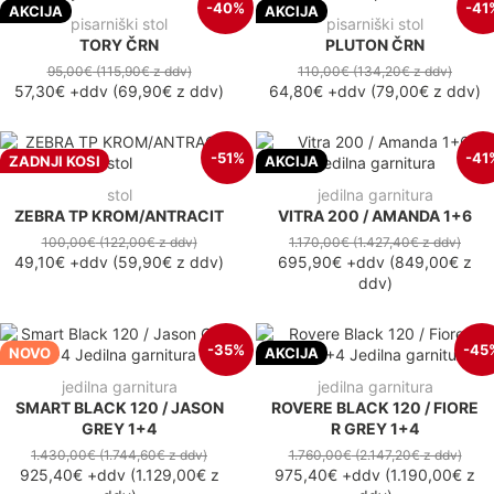
-40%
-41
AKCIJA
AKCIJA
pisarniški stol
pisarniški stol
TORY ČRN
PLUTON ČRN
95,00€
(115,90€
z ddv
)
110,00€
(134,20€
z ddv
)
57,30€
+ddv
(
69,90€
z ddv
)
64,80€
+ddv
(
79,00€
z ddv
)
-51%
-41
ZADNJI KOSI
AKCIJA
stol
jedilna garnitura
ZEBRA TP KROM/ANTRACIT
VITRA 200 / AMANDA 1+6
100,00€
(122,00€
z ddv
)
1.170,00€
(1.427,40€
z ddv
)
49,10€
+ddv
(
59,90€
z ddv
)
695,90€
+ddv
(
849,00€
z
ddv
)
-35%
-45
NOVO
AKCIJA
jedilna garnitura
jedilna garnitura
SMART BLACK 120 / JASON
ROVERE BLACK 120 / FIORE
GREY 1+4
R GREY 1+4
1.430,00€
(1.744,60€
z ddv
)
1.760,00€
(2.147,20€
z ddv
)
925,40€
+ddv
(
1.129,00€
z
975,40€
+ddv
(
1.190,00€
z