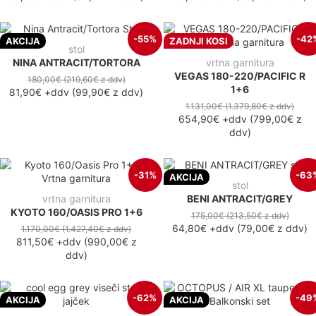
-55%
-42
AKCIJA
ZADNJI KOSI
stol
NINA ANTRACIT/TORTORA
vrtna garnitura
VEGAS 180-220/PACIFIC R
180,00€
(219,60€
z ddv
)
1+6
81,90€
+ddv
(
99,90€
z ddv
)
1.131,00€
(1.379,80€
z ddv
)
654,90€
+ddv
(
799,00€
z
ddv
)
-31%
-63
AKCIJA
stol
vrtna garnitura
BENI ANTRACIT/GREY
KYOTO 160/OASIS PRO 1+6
175,00€
(213,50€
z ddv
)
64,80€
+ddv
(
79,00€
z ddv
)
1.170,00€
(1.427,40€
z ddv
)
811,50€
+ddv
(
990,00€
z
ddv
)
-62%
-49
AKCIJA
AKCIJA