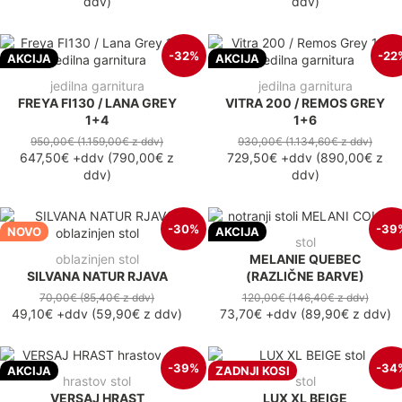
ddv
)
ddv
)
-32%
-22
AKCIJA
AKCIJA
jedilna garnitura
jedilna garnitura
FREYA FI130 / LANA GREY
VITRA 200 / REMOS GREY
1+4
1+6
950,00€
(1.159,00€
z ddv
)
930,00€
(1.134,60€
z ddv
)
647,50€
+ddv
(
790,00€
z
729,50€
+ddv
(
890,00€
z
ddv
)
ddv
)
-30%
-39
NOVO
AKCIJA
stol
oblazinjen stol
MELANIE QUEBEC
SILVANA NATUR RJAVA
(RAZLIČNE BARVE)
70,00€
(85,40€
z ddv
)
120,00€
(146,40€
z ddv
)
49,10€
+ddv
(
59,90€
z ddv
)
73,70€
+ddv
(
89,90€
z ddv
)
-39%
-34
AKCIJA
ZADNJI KOSI
hrastov stol
stol
VERSAJ HRAST
LUX XL BEIGE