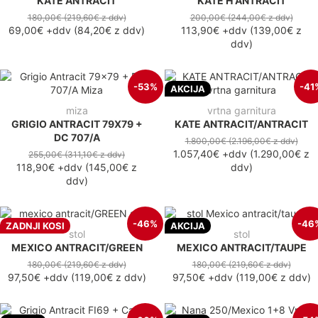
KATE ANTRACIT
KATE H ANTRACIT
180,00€
(219,60€
z ddv
)
200,00€
(244,00€
z ddv
)
69,00€
+ddv
(
84,20€
z ddv
)
113,90€
+ddv
(
139,00€
z
ddv
)
-53%
-41
AKCIJA
miza
vrtna garnitura
GRIGIO ANTRACIT 79X79 +
KATE ANTRACIT/ANTRACIT
DC 707/A
1.800,00€
(2.196,00€
z ddv
)
1.057,40€
+ddv
(
1.290,00€
z
255,00€
(311,10€
z ddv
)
118,90€
+ddv
(
145,00€
z
ddv
)
ddv
)
-46%
-46
ZADNJI KOSI
AKCIJA
stol
stol
MEXICO ANTRACIT/GREEN
MEXICO ANTRACIT/TAUPE
180,00€
(219,60€
z ddv
)
180,00€
(219,60€
z ddv
)
97,50€
+ddv
(
119,00€
z ddv
)
97,50€
+ddv
(
119,00€
z ddv
)