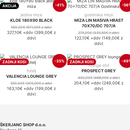
-41%
-56
AKCIJA
jedina miza
gostinska miza
KLOE 180X90 BLACK
MIZA LIN MASIVA HRAST
70X70/DC 707/A
550,00€
(671,00€
z ddv
)
327,10€
+ddv
(
399,00€
z
275,00€
(335,50€
z ddv
)
ddv
)
122,10€
+ddv
(
149,00€
z
ddv
)
-35%
-49
ZADNJI KOSI
ZADNJI KOSI
lounge stol
fotelj
PROSPECT GREY
VALENCIA LOUNGE GREY
400,00€
(488,00€
z ddv
)
204,10€
+ddv
(
249,00€
z
250,00€
(305,00€
z ddv
)
163,10€
+ddv
(
199,00€
z
ddv
)
ddv
)
ŠKERJANC SHOP d.o.o.