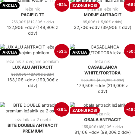
-52%
-66
AKCIJA
ZADNJI KOSI
ležalnik
miza za ležalnik
PACIFIC TT
MORJE ANTRACIT
256,00€
(312,30€
z ddv
)
95,00€
(115,90€
z ddv
)
122,90€
+ddv
(
149,90€
z
32,70€
+ddv
(
39,90€
z ddv
)
ddv
)
-53%
-50
AKCIJA
AKCIJA
ležalnik z dvojnim polnilom
ležalnik
LUX ALU ANTRACIT
CASABLANCA
WHITE/TORTORA
350,00€
(427,00€
z ddv
)
163,10€
+ddv
(
199,00€
z
358,00€
(436,80€
z ddv
)
ddv
)
179,50€
+ddv
(
219,00€
z
ddv
)
-39%
-48
ZADNJI KOSI
ležalnik
ležalnik za 2 osebi
OBALA ANTRACIT
BITE DOUBLE ANTRACIT
155,00€
(189,10€
z ddv
)
PREMIUM
81,10€
+ddv
(
99,00€
z ddv
)