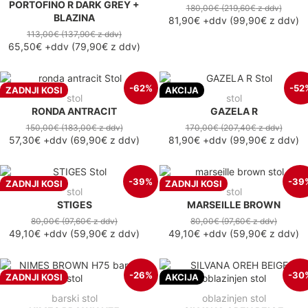
PORTOFINO R DARK GREY +
180,00€
(219,60€
z ddv
)
BLAZINA
81,90€
+ddv
(
99,90€
z ddv
)
113,00€
(137,90€
z ddv
)
65,50€
+ddv
(
79,90€
z ddv
)
-62%
-52
ZADNJI KOSI
AKCIJA
stol
stol
RONDA ANTRACIT
GAZELA R
150,00€
(183,00€
z ddv
)
170,00€
(207,40€
z ddv
)
57,30€
+ddv
(
69,90€
z ddv
)
81,90€
+ddv
(
99,90€
z ddv
)
-39%
-39
ZADNJI KOSI
ZADNJI KOSI
stol
stol
STIGES
MARSEILLE BROWN
80,00€
(97,60€
z ddv
)
80,00€
(97,60€
z ddv
)
49,10€
+ddv
(
59,90€
z ddv
)
49,10€
+ddv
(
59,90€
z ddv
)
-26%
-30
ZADNJI KOSI
AKCIJA
barski stol
oblazinjen stol