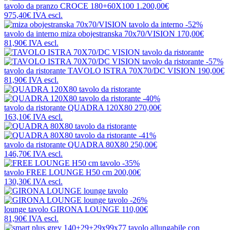
tavolo da pranzo
CROCE 180+60X100
1.200,00€
975,40€
IVA escl.
-52%
tavolo da interno
miza obojestranska 70x70/VISION
170,00€
81,90€
IVA escl.
-57%
tavolo da ristorante
TAVOLO ISTRA 70X70/DC VISION
190,00€
81,90€
IVA escl.
-40%
tavolo da ristorante
QUADRA 120X80
270,00€
163,10€
IVA escl.
-41%
tavolo da ristorante
QUADRA 80X80
250,00€
146,70€
IVA escl.
-35%
tavolo
FREE LOUNGE H50 cm
200,00€
130,30€
IVA escl.
-26%
lounge tavolo
GIRONA LOUNGE
110,00€
81,90€
IVA escl.