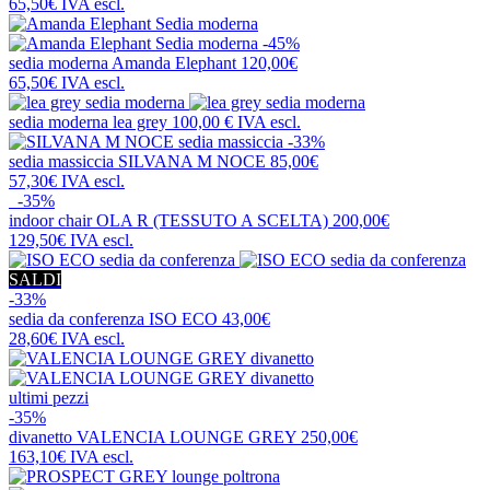
65,50€
IVA escl.
-45%
sedia moderna
Amanda Elephant
120,00€
65,50€
IVA escl.
sedia moderna
lea grey
100,00 €
IVA escl.
-33%
sedia massiccia
SILVANA M NOCE
85,00€
57,30€
IVA escl.
-35%
indoor chair
OLA R (TESSUTO A SCELTA)
200,00€
129,50€
IVA escl.
SALDI
-33%
sedia da conferenza
ISO ECO
43,00€
28,60€
IVA escl.
ultimi pezzi
-35%
divanetto
VALENCIA LOUNGE GREY
250,00€
163,10€
IVA escl.