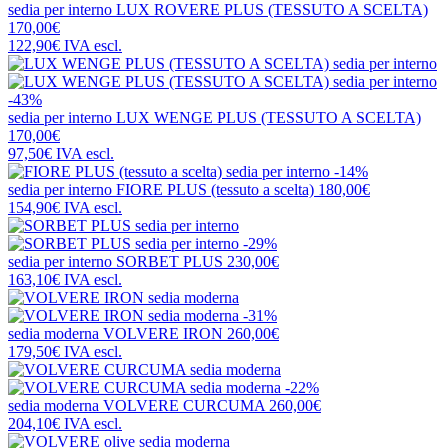
sedia per interno
LUX ROVERE PLUS (TESSUTO A SCELTA)
170,00€
122,90€
IVA escl.
-43%
sedia per interno
LUX WENGE PLUS (TESSUTO A SCELTA)
170,00€
97,50€
IVA escl.
-14%
sedia per interno
FIORE PLUS (tessuto a scelta)
180,00€
154,90€
IVA escl.
-29%
sedia per interno
SORBET PLUS
230,00€
163,10€
IVA escl.
-31%
sedia moderna
VOLVERE IRON
260,00€
179,50€
IVA escl.
-22%
sedia moderna
VOLVERE CURCUMA
260,00€
204,10€
IVA escl.