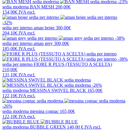
-23%
sedia moderna
BAN MESH
200,00€
154,90€
IVA escl.
-32%
sedia per interno
aman beige
300,00€
204,10€
IVA escl.
-38%
sedia per interno
aman grey
300,00€
185,00€
IVA escl.
-38%
sedia per interno
FIORE R PLUS (TESSUTO A SCELTA)
210,00€
131,10€
IVA escl.
-26%
sedia moderna
MESSINA SWIVEL BLACK
165,00€
122,10€
IVA escl.
-26%
sedia moderna
messina cognac
165,00€
122,10€
IVA escl.
sedia moderna
BUBBLE GREEN
140,00 €
IVA escl.