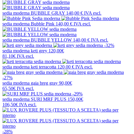
sedia moderna
BUBBLE GRAY
140,00 €
IVA escl.
sedia moderna
Bubble Pink
140,00 €
IVA escl.
sedia moderna
BUBBLE YELLOW
140,00 €
IVA escl.
-32%
sedia moderna
keti grey
120,00€
81,10€
IVA escl.
sedia moderna
keti terracotta
120,00 €
IVA escl.
-27%
sedia moderna
gaia breg gray
90,00€
65,50€
IVA escl.
-29%
sedia moderna
SURI MRF PLUS
150,00€
106,50€
IVA escl.
-28%