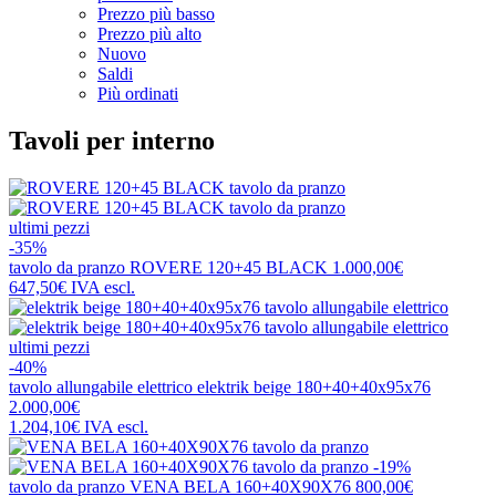
Prezzo più basso
Prezzo più alto
Nuovo
Saldi
Più ordinati
Tavoli per interno
ultimi pezzi
-35%
tavolo da pranzo
ROVERE 120+45 BLACK
1.000,00€
647,50€
IVA escl.
ultimi pezzi
-40%
tavolo allungabile elettrico
elektrik beige 180+40+40x95x76
2.000,00€
1.204,10€
IVA escl.
-19%
tavolo da pranzo
VENA BELA 160+40X90X76
800,00€