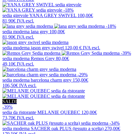
-18%
sedia girevole
YANA GREY SWIVEL
100,00€
81,90€
IVA escl.
-18%
sedia moderna
lana grey
100,00€
81,90€
IVA escl.
sedia moderna
jason grey swivel
120,00 €
IVA escl.
-39%
sedia moderna
Remos Grey
80,00€
49,10€
IVA escl.
-29%
sedia moderna
barcelona charm grey
150,00€
106,50€
IVA escl.
SALDI
-39%
sedia da ristorante
MELANIE QUEBEC
120,00€
73,70€
IVA escl.
-34%
sedia moderna
SACHER oak PLUS (tessuto a scelta)
270,00€
179,50€
IVA escl.