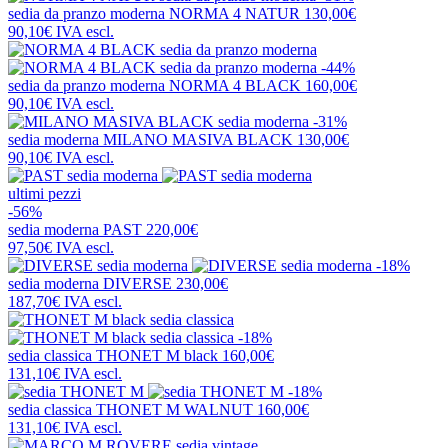
sedia da pranzo moderna
NORMA 4 NATUR
130,00€
90,10€
IVA escl.
-44%
sedia da pranzo moderna
NORMA 4 BLACK
160,00€
90,10€
IVA escl.
-31%
sedia moderna
MILANO MASIVA BLACK
130,00€
90,10€
IVA escl.
ultimi pezzi
-56%
sedia moderna
PAST
220,00€
97,50€
IVA escl.
-18%
sedia moderna
DIVERSE
230,00€
187,70€
IVA escl.
-18%
sedia classica
THONET M black
160,00€
131,10€
IVA escl.
-18%
sedia classica
THONET M WALNUT
160,00€
131,10€
IVA escl.