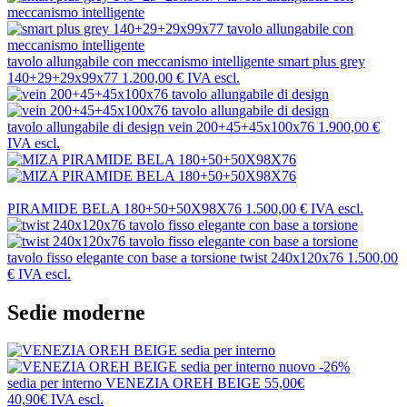
tavolo allungabile con meccanismo intelligente
smart plus grey
140+29+29x99x77
1.200,00 €
IVA escl.
tavolo allungabile di design
vein 200+45+45x100x76
1.900,00 €
IVA escl.
PIRAMIDE BELA 180+50+50X98X76
1.500,00 €
IVA escl.
tavolo fisso elegante con base a torsione
twist 240x120x76
1.500,00
€
IVA escl.
Sedie moderne
nuovo
-26%
sedia per interno
VENEZIA OREH BEIGE
55,00€
40,90€
IVA escl.