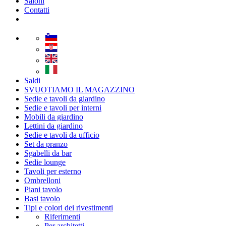
Saloni
Contatti
Saldi
SVUOTIAMO IL MAGAZZINO
Sedie e tavoli da giardino
Sedie e tavoli per interni
Mobili da giardino
Lettini da giardino
Sedie e tavoli da ufficio
Set da pranzo
Sgabelli da bar
Sedie lounge
Tavoli per esterno
Ombrelloni
Piani tavolo
Basi tavolo
Tipi e colori dei rivestimenti
Riferimenti
Per architetti