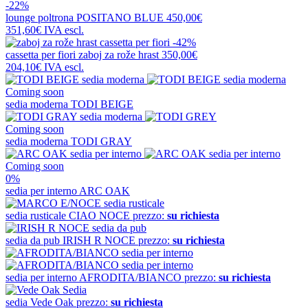
-22%
lounge poltrona
POSITANO BLUE
450,00€
351,60€
IVA escl.
-42%
cassetta per fiori
zaboj za rože hrast
350,00€
204,10€
IVA escl.
Coming soon
sedia moderna
TODI BEIGE
Coming soon
sedia moderna
TODI GRAY
Coming soon
0%
sedia per interno
ARC OAK
sedia rusticale
CIAO NOCE
prezzo:
su richiesta
sedia da pub
IRISH R NOCE
prezzo:
su richiesta
sedia per interno
AFRODITA/BIANCO
prezzo:
su richiesta
sedia
Vede Oak
prezzo:
su richiesta