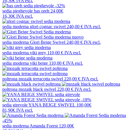
16,30€
IVA escl.
-32%
sedia pieghevole
bas oreh
24,00€
16,30€
IVA escl.
sedia moderna
glori cognac swivel
240,00 €
IVA escl.
nuovo
sedia moderna
Glori Beige Swivel
240,00 €
IVA escl.
sedia moderna
viki grey
110,00 €
IVA escl.
sedia moderna
viki beige
110,00 €
IVA escl.
poltrona
mozaik terracotta swivel
220,00 €
IVA escl.
poltrona
mozaik black swivel
220,00 €
IVA escl.
-18%
sedia girevole
YANA BEIGE SWIVEL
100,00€
81,90€
IVA escl.
-45%
sedia moderna
Amanda Forest
120,00€