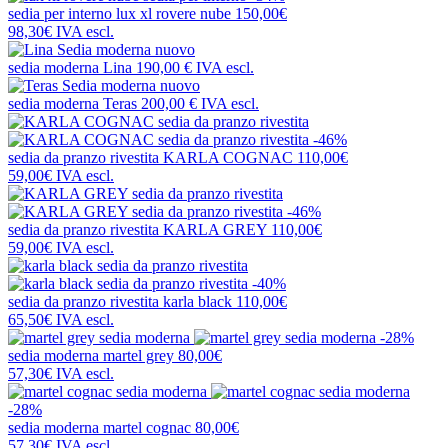
sedia per interno
lux xl rovere nube
150,00€
98,30€
IVA escl.
nuovo
sedia moderna
Lina
190,00 €
IVA escl.
nuovo
sedia moderna
Teras
200,00 €
IVA escl.
-46%
sedia da pranzo rivestita
KARLA COGNAC
110,00€
59,00€
IVA escl.
-46%
sedia da pranzo rivestita
KARLA GREY
110,00€
59,00€
IVA escl.
-40%
sedia da pranzo rivestita
karla black
110,00€
65,50€
IVA escl.
-28%
sedia moderna
martel grey
80,00€
57,30€
IVA escl.
-28%
sedia moderna
martel cognac
80,00€
57,30€
IVA escl.