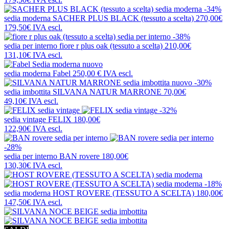
-34%
sedia moderna
SACHER PLUS BLACK (tessuto a scelta)
270,00€
179,50€
IVA escl.
-38%
sedia per interno
fiore r plus oak (tessuto a scelta)
210,00€
131,10€
IVA escl.
nuovo
sedia moderna
Fabel
250,00 €
IVA escl.
nuovo
-30%
sedia imbottita
SILVANA NATUR MARRONE
70,00€
49,10€
IVA escl.
-32%
sedia vintage
FELIX
180,00€
122,90€
IVA escl.
-28%
sedia per interno
BAN rovere
180,00€
130,30€
IVA escl.
-18%
sedia moderna
HOST ROVERE (TESSUTO A SCELTA)
180,00€
147,50€
IVA escl.