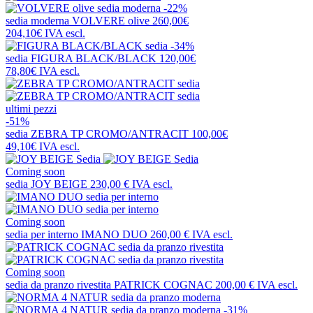
-22%
sedia moderna
VOLVERE olive
260,00€
204,10€
IVA escl.
-34%
sedia
FIGURA BLACK/BLACK
120,00€
78,80€
IVA escl.
ultimi pezzi
-51%
sedia
ZEBRA TP CROMO/ANTRACIT
100,00€
49,10€
IVA escl.
Coming soon
sedia
JOY BEIGE
230,00 €
IVA escl.
Coming soon
sedia per interno
IMANO DUO
260,00 €
IVA escl.
Coming soon
sedia da pranzo rivestita
PATRICK COGNAC
200,00 €
IVA escl.
-31%