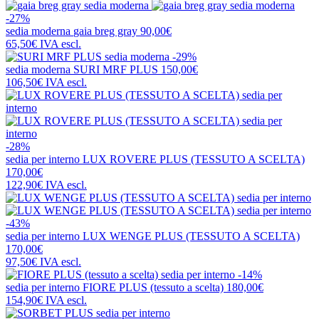
-27%
sedia moderna
gaia breg gray
90,00€
65,50€
IVA escl.
-29%
sedia moderna
SURI MRF PLUS
150,00€
106,50€
IVA escl.
-28%
sedia per interno
LUX ROVERE PLUS (TESSUTO A SCELTA)
170,00€
122,90€
IVA escl.
-43%
sedia per interno
LUX WENGE PLUS (TESSUTO A SCELTA)
170,00€
97,50€
IVA escl.
-14%
sedia per interno
FIORE PLUS (tessuto a scelta)
180,00€
154,90€
IVA escl.