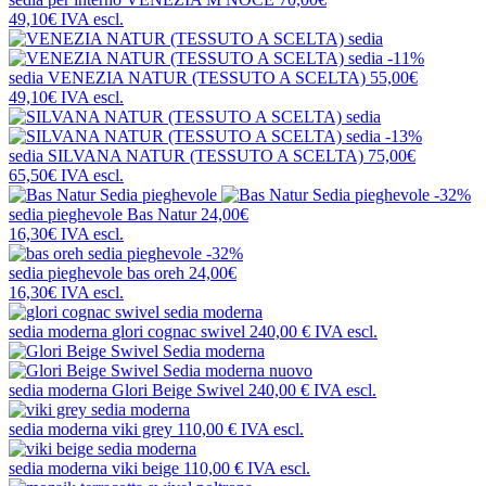
49,10€
IVA escl.
-11%
sedia
VENEZIA NATUR (TESSUTO A SCELTA)
55,00€
49,10€
IVA escl.
-13%
sedia
SILVANA NATUR (TESSUTO A SCELTA)
75,00€
65,50€
IVA escl.
-32%
sedia pieghevole
Bas Natur
24,00€
16,30€
IVA escl.
-32%
sedia pieghevole
bas oreh
24,00€
16,30€
IVA escl.
sedia moderna
glori cognac swivel
240,00 €
IVA escl.
nuovo
sedia moderna
Glori Beige Swivel
240,00 €
IVA escl.
sedia moderna
viki grey
110,00 €
IVA escl.
sedia moderna
viki beige
110,00 €
IVA escl.