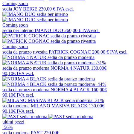
Coming soon
sedia
JOY BEIGE
230,00 €
IVA escl.
Coming soon
sedia per interno
IMANO DUO
260,00 €
IVA escl.
Coming soon
sedia da pranzo rivestita
PATRICK COGNAC
200,00 €
IVA escl.
-31%
sedia da pranzo moderna
NORMA 4 NATUR
130,00€
90,10€
IVA escl.
-44%
sedia da pranzo moderna
NORMA 4 BLACK
160,00€
90,10€
IVA escl.
-31%
sedia moderna
MILANO MASIVA BLACK
130,00€
90,10€
IVA escl.
ultimi pezzi
-56%
sedia moderna
PAST
220,00€