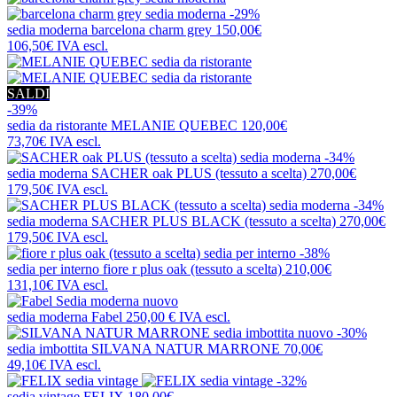
-29%
sedia moderna
barcelona charm grey
150,00€
106,50€
IVA escl.
SALDI
-39%
sedia da ristorante
MELANIE QUEBEC
120,00€
73,70€
IVA escl.
-34%
sedia moderna
SACHER oak PLUS (tessuto a scelta)
270,00€
179,50€
IVA escl.
-34%
sedia moderna
SACHER PLUS BLACK (tessuto a scelta)
270,00€
179,50€
IVA escl.
-38%
sedia per interno
fiore r plus oak (tessuto a scelta)
210,00€
131,10€
IVA escl.
nuovo
sedia moderna
Fabel
250,00 €
IVA escl.
nuovo
-30%
sedia imbottita
SILVANA NATUR MARRONE
70,00€
49,10€
IVA escl.
-32%
sedia vintage
FELIX
180,00€