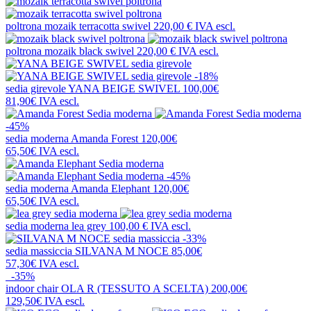
poltrona
mozaik terracotta swivel
220,00 €
IVA escl.
poltrona
mozaik black swivel
220,00 €
IVA escl.
-18%
sedia girevole
YANA BEIGE SWIVEL
100,00€
81,90€
IVA escl.
-45%
sedia moderna
Amanda Forest
120,00€
65,50€
IVA escl.
-45%
sedia moderna
Amanda Elephant
120,00€
65,50€
IVA escl.
sedia moderna
lea grey
100,00 €
IVA escl.
-33%
sedia massiccia
SILVANA M NOCE
85,00€
57,30€
IVA escl.
-35%
indoor chair
OLA R (TESSUTO A SCELTA)
200,00€
129,50€
IVA escl.