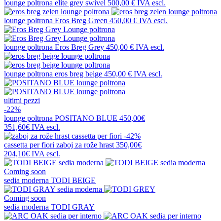
lounge poltrona
elite grey swivel
500,00 €
IVA escl.
lounge poltrona
Eros Breg Green
450,00 €
IVA escl.
lounge poltrona
Eros Breg Grey
450,00 €
IVA escl.
lounge poltrona
eros breg beige
450,00 €
IVA escl.
ultimi pezzi
-22%
lounge poltrona
POSITANO BLUE
450,00€
351,60€
IVA escl.
-42%
cassetta per fiori
zaboj za rože hrast
350,00€
204,10€
IVA escl.
Coming soon
sedia moderna
TODI BEIGE
Coming soon
sedia moderna
TODI GRAY