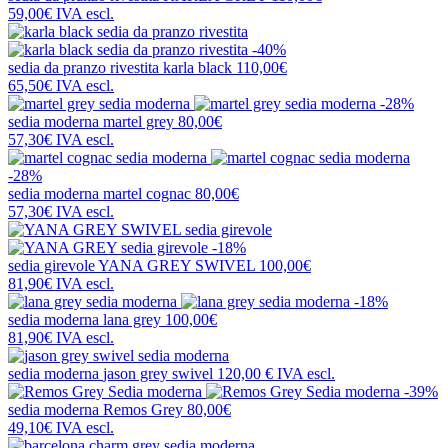
59,00€
IVA escl.
-40%
sedia da pranzo rivestita
karla black
110,00€
65,50€
IVA escl.
-28%
sedia moderna
martel grey
80,00€
57,30€
IVA escl.
-28%
sedia moderna
martel cognac
80,00€
57,30€
IVA escl.
-18%
sedia girevole
YANA GREY SWIVEL
100,00€
81,90€
IVA escl.
-18%
sedia moderna
lana grey
100,00€
81,90€
IVA escl.
sedia moderna
jason grey swivel
120,00 €
IVA escl.
-39%
sedia moderna
Remos Grey
80,00€
49,10€
IVA escl.