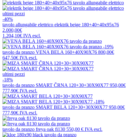
ultimi pezzi
-40%
tavolo allungabile elettrico
elektrik beige 180+40+40x95x76
2.000,00€
1.204,10€
IVA escl.
-19%
tavolo da pranzo
VENA BELA 160+40X90X76
800,00€
647,50€
IVA escl.
ultimi pezzi
-18%
tavolo da pranzo
SMART ČRNA 120+30+30X90X77
950,00€
777,90€
IVA escl.
-18%
tavolo da pranzo
SMART BELA 120+30+30X90X77
950,00€
777,90€
IVA escl.
tavolo da pranzo
freya oak fi130
550,00 €
IVA escl.