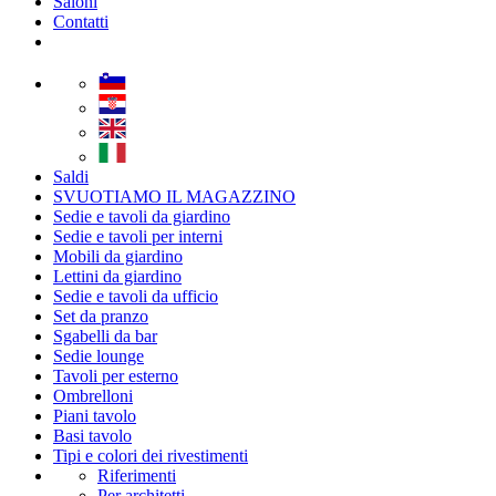
Saloni
Contatti
Saldi
SVUOTIAMO IL MAGAZZINO
Sedie e tavoli da giardino
Sedie e tavoli per interni
Mobili da giardino
Lettini da giardino
Sedie e tavoli da ufficio
Set da pranzo
Sgabelli da bar
Sedie lounge
Tavoli per esterno
Ombrelloni
Piani tavolo
Basi tavolo
Tipi e colori dei rivestimenti
Riferimenti
Per architetti