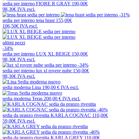
sedia per interno
FIORE R GRAY
190,00€
98,30€
IVA escl.
-31%
sedia per interno
tena hrast
155,00€
106,50€
IVA escl.
ultimi pezzi
-34%
sedia per interno
LUX XL BEIGE
150,00€
98,30€
IVA escl.
-34%
sedia per interno
lux xl rovere nube
150,00€
98,30€
IVA escl.
nuovo
sedia moderna
Lina
190,00 €
IVA escl.
nuovo
sedia moderna
Teras
200,00 €
IVA escl.
-46%
sedia da pranzo rivestita
KARLA COGNAC
110,00€
59,00€
IVA escl.
-46%
sedia da pranzo rivestita
KARLA GREY
110,00€