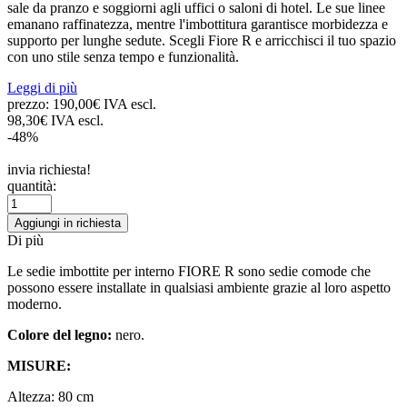
sale da pranzo e soggiorni agli uffici o saloni di hotel. Le sue linee
emanano raffinatezza, mentre l'imbottitura garantisce morbidezza e
supporto per lunghe sedute. Scegli Fiore R e arricchisci il tuo spazio
con uno stile senza tempo e funzionalità.
Leggi di più
prezzo:
190,00€ IVA escl.
98,30€ IVA escl.
-48%
invia richiesta!
quantità:
Aggiungi in richiesta
Di più
Le sedie imbottite per interno FIORE R sono sedie comode che
possono essere installate in qualsiasi ambiente grazie al loro aspetto
moderno.
Colore del legno:
nero.
MISURE:
Altezza: 80 cm