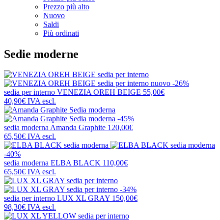
Prezzo più alto
Nuovo
Saldi
Più ordinati
Sedie moderne
nuovo
-26%
sedia per interno
VENEZIA OREH BEIGE
55,00€
40,90€
IVA escl.
-45%
sedia moderna
Amanda Graphite
120,00€
65,50€
IVA escl.
-40%
sedia moderna
ELBA BLACK
110,00€
65,50€
IVA escl.
-34%
sedia per interno
LUX XL GRAY
150,00€
98,30€
IVA escl.