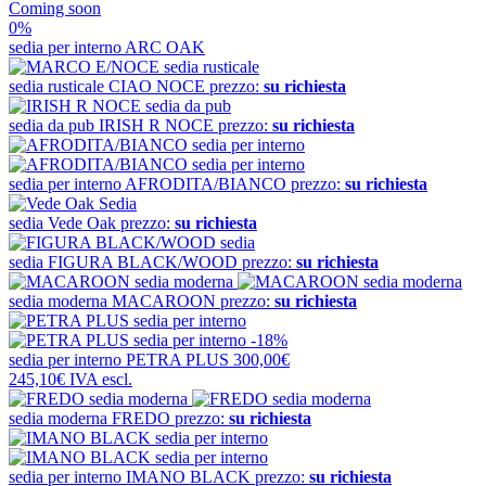
Coming soon
0%
sedia per interno
ARC OAK
sedia rusticale
CIAO NOCE
prezzo:
su richiesta
sedia da pub
IRISH R NOCE
prezzo:
su richiesta
sedia per interno
AFRODITA/BIANCO
prezzo:
su richiesta
sedia
Vede Oak
prezzo:
su richiesta
sedia
FIGURA BLACK/WOOD
prezzo:
su richiesta
sedia moderna
MACAROON
prezzo:
su richiesta
-18%
sedia per interno
PETRA PLUS
300,00€
245,10€
IVA escl.
sedia moderna
FREDO
prezzo:
su richiesta
sedia per interno
IMANO BLACK
prezzo:
su richiesta