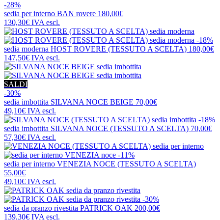
-28%
sedia per interno
BAN rovere
180,00€
130,30€
IVA escl.
-18%
sedia moderna
HOST ROVERE (TESSUTO A SCELTA)
180,00€
147,50€
IVA escl.
SALDI
-30%
sedia imbottita
SILVANA NOCE BEIGE
70,00€
49,10€
IVA escl.
-18%
sedia imbottita
SILVANA NOCE (TESSUTO A SCELTA)
70,00€
57,30€
IVA escl.
-11%
sedia per interno
VENEZIA NOCE (TESSUTO A SCELTA)
55,00€
49,10€
IVA escl.
-30%
sedia da pranzo rivestita
PATRICK OAK
200,00€
139,30€
IVA escl.