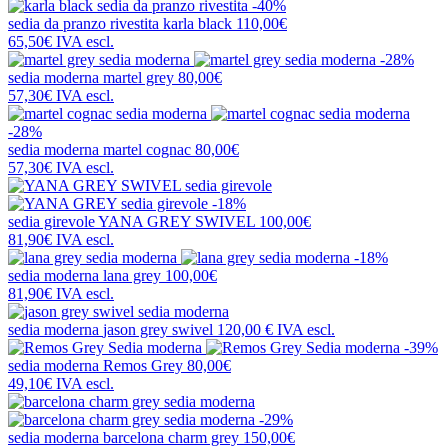
-40%
sedia da pranzo rivestita
karla black
110,00€
65,50€
IVA escl.
-28%
sedia moderna
martel grey
80,00€
57,30€
IVA escl.
-28%
sedia moderna
martel cognac
80,00€
57,30€
IVA escl.
-18%
sedia girevole
YANA GREY SWIVEL
100,00€
81,90€
IVA escl.
-18%
sedia moderna
lana grey
100,00€
81,90€
IVA escl.
sedia moderna
jason grey swivel
120,00 €
IVA escl.
-39%
sedia moderna
Remos Grey
80,00€
49,10€
IVA escl.
-29%
sedia moderna
barcelona charm grey
150,00€