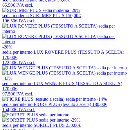
65,50€
IVA escl.
-29%
sedia moderna
SURI MRF PLUS
150,00€
106,50€
IVA escl.
-28%
sedia per interno
LUX ROVERE PLUS (TESSUTO A SCELTA)
170,00€
122,90€
IVA escl.
-43%
sedia per interno
LUX WENGE PLUS (TESSUTO A SCELTA)
170,00€
97,50€
IVA escl.
-14%
sedia per interno
FIORE PLUS (tessuto a scelta)
180,00€
154,90€
IVA escl.
-29%
sedia per interno
SORBET PLUS
230,00€