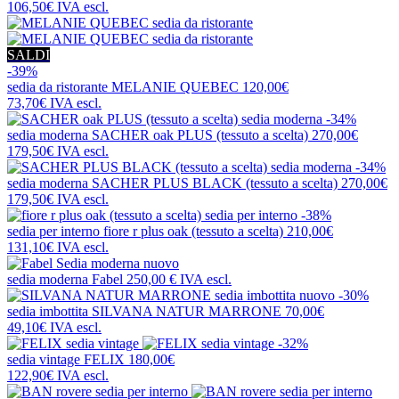
106,50€
IVA escl.
SALDI
-39%
sedia da ristorante
MELANIE QUEBEC
120,00€
73,70€
IVA escl.
-34%
sedia moderna
SACHER oak PLUS (tessuto a scelta)
270,00€
179,50€
IVA escl.
-34%
sedia moderna
SACHER PLUS BLACK (tessuto a scelta)
270,00€
179,50€
IVA escl.
-38%
sedia per interno
fiore r plus oak (tessuto a scelta)
210,00€
131,10€
IVA escl.
nuovo
sedia moderna
Fabel
250,00 €
IVA escl.
nuovo
-30%
sedia imbottita
SILVANA NATUR MARRONE
70,00€
49,10€
IVA escl.
-32%
sedia vintage
FELIX
180,00€
122,90€
IVA escl.