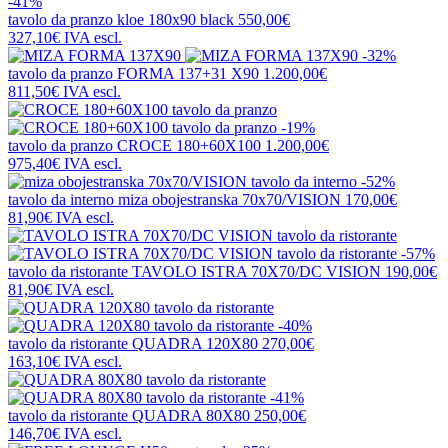
-41%
tavolo da pranzo
kloe 180x90 black
550,00€
327,10€
IVA escl.
-32%
tavolo da pranzo
FORMA 137+31 X90
1.200,00€
811,50€
IVA escl.
-19%
tavolo da pranzo
CROCE 180+60X100
1.200,00€
975,40€
IVA escl.
-52%
tavolo da interno
miza obojestranska 70x70/VISION
170,00€
81,90€
IVA escl.
-57%
tavolo da ristorante
TAVOLO ISTRA 70X70/DC VISION
190,00€
81,90€
IVA escl.
-40%
tavolo da ristorante
QUADRA 120X80
270,00€
163,10€
IVA escl.
-41%
tavolo da ristorante
QUADRA 80X80
250,00€
146,70€
IVA escl.