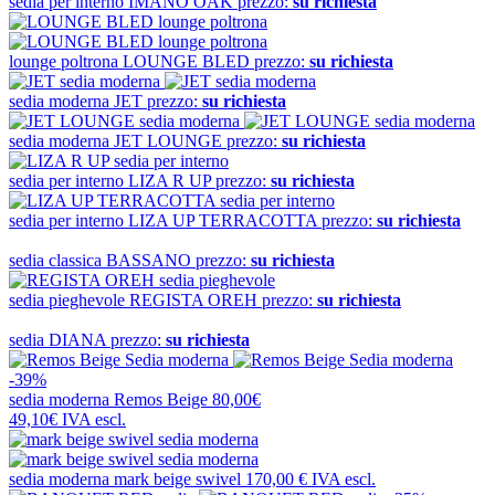
sedia per interno
IMANO OAK
prezzo:
su richiesta
lounge poltrona
LOUNGE BLED
prezzo:
su richiesta
sedia moderna
JET
prezzo:
su richiesta
sedia moderna
JET LOUNGE
prezzo:
su richiesta
sedia per interno
LIZA R UP
prezzo:
su richiesta
sedia per interno
LIZA UP TERRACOTTA
prezzo:
su richiesta
sedia classica
BASSANO
prezzo:
su richiesta
sedia pieghevole
REGISTA OREH
prezzo:
su richiesta
sedia
DIANA
prezzo:
su richiesta
-39%
sedia moderna
Remos Beige
80,00€
49,10€
IVA escl.
sedia moderna
mark beige swivel
170,00 €
IVA escl.