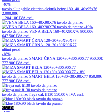
-40%
tavolo allungabile elettrico
elektrik beige 180+40+40x95x76
2.000,00€
1.204,10€
IVA escl.
-19%
tavolo da pranzo
VENA BELA 160+40X90X76
800,00€
647,50€
IVA escl.
ultimi pezzi
-18%
tavolo da pranzo
SMART ČRNA 120+30+30X90X77
950,00€
777,90€
IVA escl.
-18%
tavolo da pranzo
SMART BELA 120+30+30X90X77
950,00€
777,90€
IVA escl.
tavolo da pranzo
freya oak fi130
550,00 €
IVA escl.
SALDI