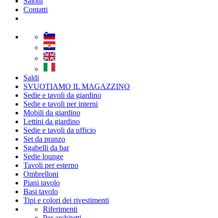
Saloni
Contatti
Saldi
SVUOTIAMO IL MAGAZZINO
Sedie e tavoli da giardino
Sedie e tavoli per interni
Mobili da giardino
Lettini da giardino
Sedie e tavoli da ufficio
Set da pranzo
Sgabelli da bar
Sedie lounge
Tavoli per esterno
Ombrelloni
Piani tavolo
Basi tavolo
Tipi e colori dei rivestimenti
Riferimenti
Per architetti