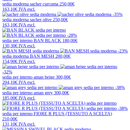
sedia moderna
sacher curcuma
250,00€
163,10€
IVA escl.
-35%
sedia moderna
sacher olive
250,00€
163,10€
IVA escl.
-28%
sedia per interno
BAN BLACK
180,00€
130,30€
IVA escl.
-23%
sedia moderna
BAN MESH
200,00€
154,90€
IVA escl.
-32%
sedia per interno
aman beige
300,00€
204,10€
IVA escl.
-38%
sedia per interno
aman grey
300,00€
185,00€
IVA escl.
-38%
sedia per interno
FIORE R PLUS (TESSUTO A SCELTA)
210,00€
131,10€
IVA escl.