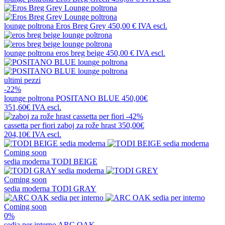
lounge poltrona
Eros Breg Grey
450,00 €
IVA escl.
lounge poltrona
eros breg beige
450,00 €
IVA escl.
ultimi pezzi
-22%
lounge poltrona
POSITANO BLUE
450,00€
351,60€
IVA escl.
-42%
cassetta per fiori
zaboj za rože hrast
350,00€
204,10€
IVA escl.
Coming soon
sedia moderna
TODI BEIGE
Coming soon
sedia moderna
TODI GRAY
Coming soon
0%
sedia per interno
ARC OAK