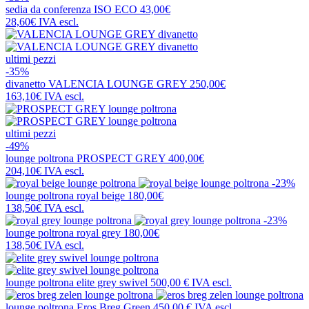
sedia da conferenza
ISO ECO
43,00€
28,60€
IVA escl.
ultimi pezzi
-35%
divanetto
VALENCIA LOUNGE GREY
250,00€
163,10€
IVA escl.
ultimi pezzi
-49%
lounge poltrona
PROSPECT GREY
400,00€
204,10€
IVA escl.
-23%
lounge poltrona
royal beige
180,00€
138,50€
IVA escl.
-23%
lounge poltrona
royal grey
180,00€
138,50€
IVA escl.
lounge poltrona
elite grey swivel
500,00 €
IVA escl.
lounge poltrona
Eros Breg Green
450,00 €
IVA escl.