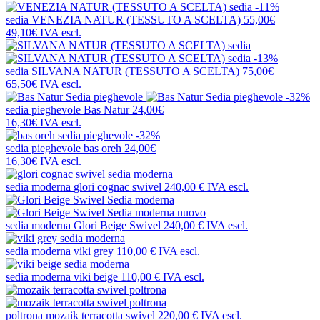
-11%
sedia
VENEZIA NATUR (TESSUTO A SCELTA)
55,00€
49,10€
IVA escl.
-13%
sedia
SILVANA NATUR (TESSUTO A SCELTA)
75,00€
65,50€
IVA escl.
-32%
sedia pieghevole
Bas Natur
24,00€
16,30€
IVA escl.
-32%
sedia pieghevole
bas oreh
24,00€
16,30€
IVA escl.
sedia moderna
glori cognac swivel
240,00 €
IVA escl.
nuovo
sedia moderna
Glori Beige Swivel
240,00 €
IVA escl.
sedia moderna
viki grey
110,00 €
IVA escl.
sedia moderna
viki beige
110,00 €
IVA escl.
poltrona
mozaik terracotta swivel
220,00 €
IVA escl.