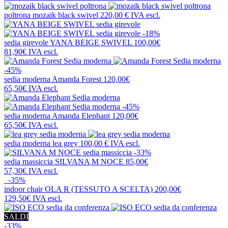
poltrona
mozaik black swivel
220,00 €
IVA escl.
-18%
sedia girevole
YANA BEIGE SWIVEL
100,00€
81,90€
IVA escl.
-45%
sedia moderna
Amanda Forest
120,00€
65,50€
IVA escl.
-45%
sedia moderna
Amanda Elephant
120,00€
65,50€
IVA escl.
sedia moderna
lea grey
100,00 €
IVA escl.
-33%
sedia massiccia
SILVANA M NOCE
85,00€
57,30€
IVA escl.
-35%
indoor chair
OLA R (TESSUTO A SCELTA)
200,00€
129,50€
IVA escl.
SALDI
-33%