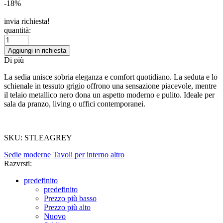
-18%
invia richiesta!
quantità:
Aggiungi in richiesta
Di più
La sedia unisce sobria eleganza e comfort quotidiano. La seduta e lo
schienale in tessuto grigio offrono una sensazione piacevole, mentre
il telaio metallico nero dona un aspetto moderno e pulito. Ideale per
sala da pranzo, living o uffici contemporanei.
SKU: STLEAGREY
Sedie moderne
Tavoli per interno
altro
Razvrsti:
predefinito
predefinito
Prezzo più basso
Prezzo più alto
Nuovo