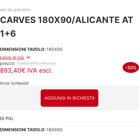
set da giardino
CARVES 180X90/ALICANTE AT
1+6
DIMENSIONI TAVOLO:
180X90
Leggi di più
prezzo:
1.340,00€ IVA escl.
-33%
893,40€ IVA escl.
invia richiesta!
AGGIUNGI IN RICHIESTA
DI PIÙ
DIMENSIONI TAVOLO:
180X90