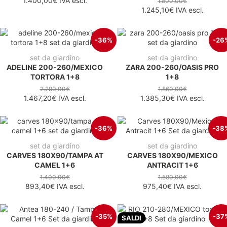
1.400,00€
IVA escl.
1.800,00€
1.245,10€
IVA escl.
-36%
-26
set da giardino
set da giardino
ADELINE 200-260/MEXICO
ZARA 200-260/OASIS PRO
TORTORA 1+8
1+8
2.290,00€
1.860,00€
1.467,20€
IVA escl.
1.385,30€
IVA escl.
-36%
-38
set da giardino
set da giardino
CARVES 180X90/TAMPA AT
CARVES 180X90/MEXICO
CAMEL 1+6
ANTRACIT 1+6
1.400,00€
1.580,00€
893,40€
IVA escl.
975,40€
IVA escl.
-35%
-37
SALDI