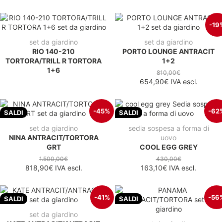
-19
set da giardino
set da giardino
RIO 140-210
PORTO LOUNGE ANTRACIT
TORTORA/TRILL R TORTORA
1+2
1+6
810,00€
654,90€
IVA escl.
-45%
-62
SALDI
SALDI
set da giardino
sedia sospesa a forma di
NINA ANTRACIT/TORTORA
uovo
GRT
COOL EGG GREY
1.500,00€
430,00€
818,90€
IVA escl.
163,10€
IVA escl.
-41%
-56
SALDI
SALDI
set da giardino