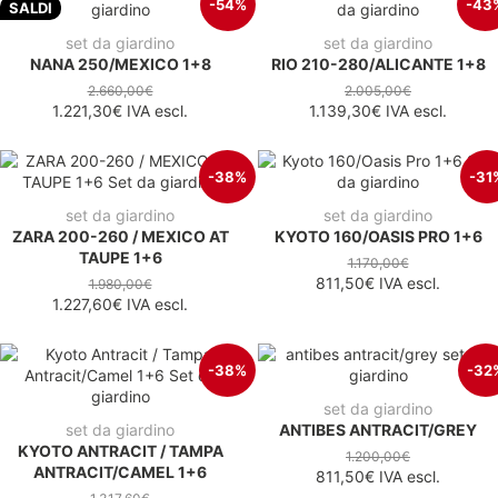
-54%
-43
SALDI
set da giardino
set da giardino
NANA 250/MEXICO 1+8
RIO 210-280/ALICANTE 1+8
2.660,00€
2.005,00€
1.221,30€
IVA escl.
1.139,30€
IVA escl.
-38%
-31
set da giardino
set da giardino
ZARA 200-260 / MEXICO AT
KYOTO 160/OASIS PRO 1+6
TAUPE 1+6
1.170,00€
811,50€
IVA escl.
1.980,00€
1.227,60€
IVA escl.
-38%
-32
set da giardino
set da giardino
ANTIBES ANTRACIT/GREY
KYOTO ANTRACIT / TAMPA
1.200,00€
ANTRACIT/CAMEL 1+6
811,50€
IVA escl.