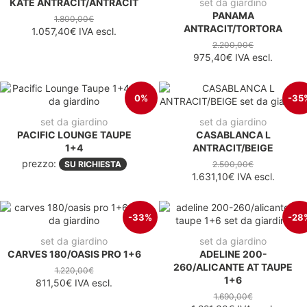
KATE ANTRACIT/ANTRACIT
set da giardino
PANAMA
1.800,00€
ANTRACIT/TORTORA
1.057,40€
IVA escl.
2.200,00€
975,40€
IVA escl.
0%
-35
set da giardino
set da giardino
PACIFIC LOUNGE TAUPE
CASABLANCA L
1+4
ANTRACIT/BEIGE
prezzo:
SU RICHIESTA
2.500,00€
1.631,10€
IVA escl.
-33%
-28
set da giardino
set da giardino
CARVES 180/OASIS PRO 1+6
ADELINE 200-
260/ALICANTE AT TAUPE
1.220,00€
1+6
811,50€
IVA escl.
1.690,00€