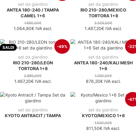
set da giardino
set da giardino
ANTEA 180-240 / TAMPA
RIO 210-280/MEXICO
CAMEL 1+6
TORTORA 1+8
1.650,00€
2.325,00€
1.064,80€
IVA escl.
1.467,20€
IVA escl.
-49%
-32
SALDI
set da giardino
set da giardino
RIO 210-280/LEON
ANTEA 180-240/KALI MESH
TORTORA 1+8
1+6
2.885,00€
1.290,00€
1.467,20€
IVA escl.
876,20€
IVA escl.
-47
set da giardino
set da giardino
KYOTO ANTRACIT / TAMPA
KYOTO/MEXICO 1+6
1.530,00€
811,50€
IVA escl.