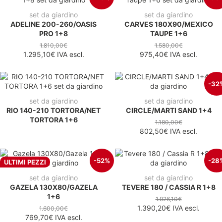
set da giardino
set da giardino
ADELINE 200-260/OASIS
CARVES 180X90/MEXICO
PRO 1+8
TAUPE 1+6
1.810,00€
1.580,00€
1.295,10€
IVA escl.
975,40€
IVA escl.
-32
set da giardino
set da giardino
RIO 140-210 TORTORA/NET
CIRCLE/MARTI SAND 1+4
TORTORA 1+6
1.180,00€
802,50€
IVA escl.
-52%
-28
ULTIMI PEZZI
set da giardino
set da giardino
GAZELA 130X80/GAZELA
TEVERE 180 / CASSIA R 1+8
1+6
1.926,10€
1.390,20€
IVA escl.
1.600,00€
769,70€
IVA escl.