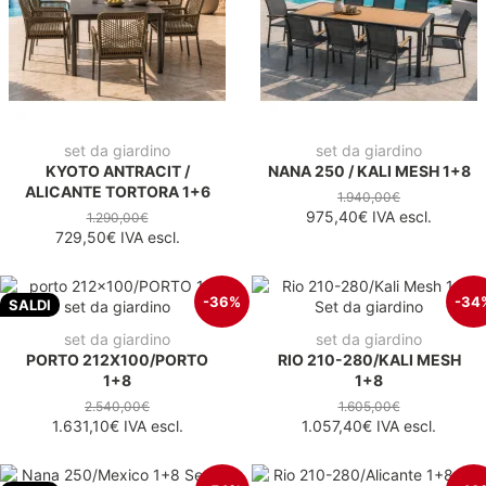
set da giardino
set da giardino
KYOTO ANTRACIT /
NANA 250 / KALI MESH 1+8
ALICANTE TORTORA 1+6
1.940,00€
975,40€
IVA escl.
1.290,00€
729,50€
IVA escl.
-36%
-34
SALDI
set da giardino
set da giardino
PORTO 212X100/PORTO
RIO 210-280/KALI MESH
1+8
1+8
2.540,00€
1.605,00€
1.631,10€
IVA escl.
1.057,40€
IVA escl.