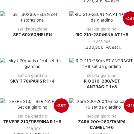
1.221,30€
IVA escl.
-44
set ristorazione
set da giardino
SET 60X60/HELEN
RIO 210-280/NINA AT 1+8
2.325,00€
1.303,30€
IVA escl.
set da giardino
set da giardino
SKY T 70/PARIS R 1+4
RIO 210-280/NET
ANTRACIT 1+8
-28%
-31
set da giardino
set da giardino
TEVERE 210/TIBERINA R 1+8
ZARA 200-260/TAMPA
CAMEL 1+6
1.938,00€