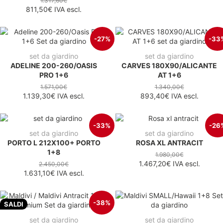
1.317,60€
811,50€
IVA escl.
-27%
-33
set da giardino
set da giardino
ADELINE 200-260/OASIS
CARVES 180X90/ALICANTE
PRO 1+6
AT 1+6
1.571,00€
1.340,00€
1.139,30€
IVA escl.
893,40€
IVA escl.
-33%
-26
set da giardino
set da giardino
PORTO L 212X100+ PORTO
ROSA XL ANTRACIT
1+8
1.980,00€
1.467,20€
IVA escl.
2.450,00€
1.631,10€
IVA escl.
-38%
SALDI
set da giardino
set da giardino