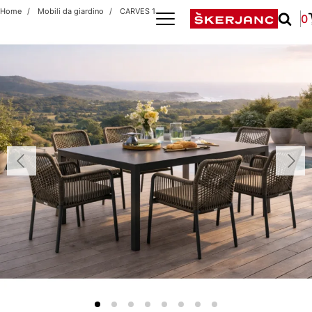
Home
Mobili da giardino
CARVES 180X90/ALICANTE AT 1+6
0