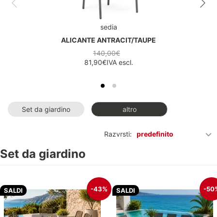
sedia
ALICANTE ANTRACIT/TAUPE
140,00€
81,90€
IVA escl.
Set da giardino
altro
Razvrsti:
predefinito
Set da giardino
-43%
-50
SALDI
SALDI