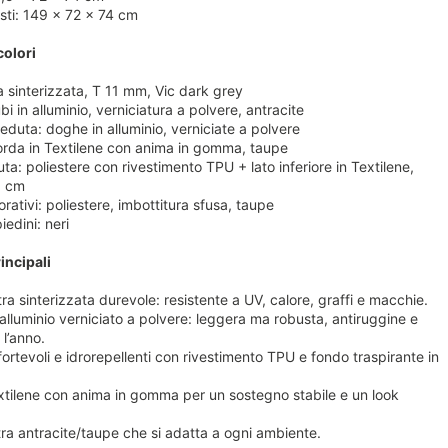
sti: 149 × 72 × 74 cm
colori
a sinterizzata, T 11 mm, Vic dark grey
ubi in alluminio, verniciatura a polvere, antracite
eduta: doghe in alluminio, verniciate a polvere
corda in Textilene con anima in gomma, taupe
ta: poliestere con rivestimento TPU + lato inferiore in Textilene,
0 cm
rativi: poliestere, imbottitura sfusa, taupe
iedini: neri
incipali
tra sinterizzata durevole: resistente a UV, calore, graffi e macchie.
 alluminio verniciato a polvere: leggera ma robusta, antiruggine e
 l’anno.
ortevoli e idrorepellenti con rivestimento TPU e fondo traspirante in
xtilene con anima in gomma per un sostegno stabile e un look
tra antracite/taupe che si adatta a ogni ambiente.