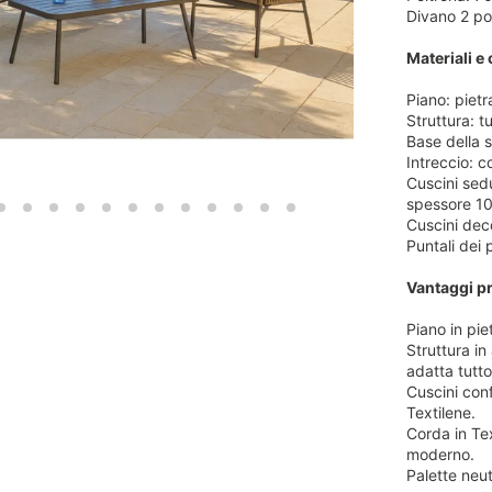
Divano 2 po
Materiali e 
Piano: pietr
Struttura: t
Base della s
Intreccio: 
Cuscini sedu
spessore 1
Cuscini deco
Puntali dei p
Vantaggi pr
Piano in pie
Struttura in
adatta tutto
Cuscini conf
Textilene.
Corda in Te
moderno.
Palette neu