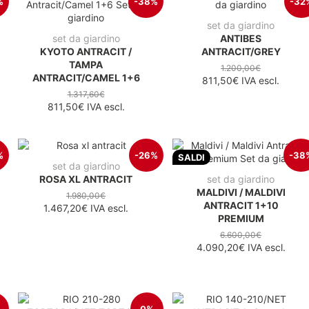
%
-38%
-32
set da giardino
set da giardino
ANTIBES
KYOTO ANTRACIT /
ANTRACIT/GREY
TAMPA
1.200,00€
ANTRACIT/CAMEL 1+6
811,50€
IVA escl.
1.317,60€
811,50€
IVA escl.
%
-26%
-38
SALDI
set da giardino
ROSA XL ANTRACIT
set da giardino
MALDIVI / MALDIVI
1.980,00€
ANTRACIT 1+10
1.467,20€
IVA escl.
PREMIUM
6.600,00€
4.090,20€
IVA escl.