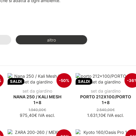
 che si adatta a ogni ambiente.
altro
%
-50%
-36
SALDI
SALDI
set da giardino
set da giardino
NANA 250 / KALI MESH
PORTO 212X100/PORTO
1+8
1+8
1.940,00€
2.540,00€
975,40€
IVA escl.
1.631,10€
IVA escl.