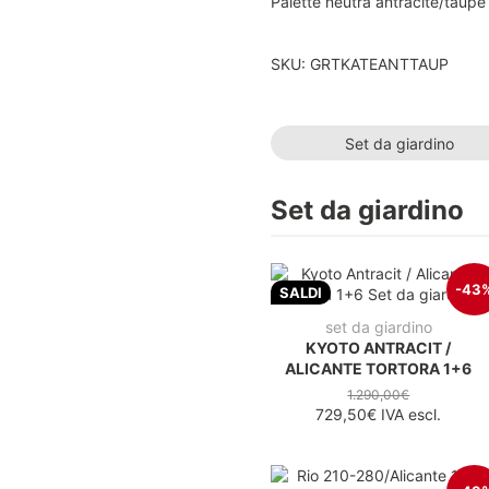
Palette neutra antracite/taupe
SKU: GRTKATEANTTAUP
Set da giardino
Set da giardino
-43
SALDI
set da giardino
KYOTO ANTRACIT /
ALICANTE TORTORA 1+6
1.290,00€
729,50€
IVA escl.