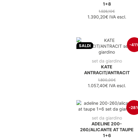
1+8
1.926,10€
1.390,20€
IVA escl.
-41
SALDI
set da giardino
KATE
ANTRACIT/ANTRACIT
1.800,00€
1.057,40€
IVA escl.
-28
set da giardino
ADELINE 200-
260/ALICANTE AT TAUPE
1+6