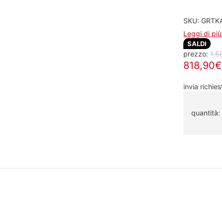
SKU: GRTK
Leggi di più
SALDI
prezzo:
1.5
818,90€ 
invia richies
quantità: