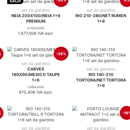
-30%
0%
SALDI
set da giardino
set da giardino
NEIA 200X100/NEIA 1+6
RIO 210-280/NET RUMEN
PREMIUM
1+8
2.700,00€
1.877,00€
IVA escl.
%
-38%
set da giardino
CARVES
set da giardino
180X90/MEXICO TAUPE
RIO 140-210
1+6
TORTORA/NET TORTORA
1+6
1.580,00€
975,40€
IVA escl.
%
-19
set da giardino
set da giardino