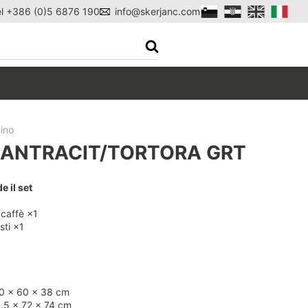
el +386 (0)5 6876 190
info@skerjanc.com
dino
 ANTRACIT/TORTORA GRT
e il set
 caffè ×1
sti ×1
i
10 × 60 × 38 cm
0,5 × 72 × 74 cm