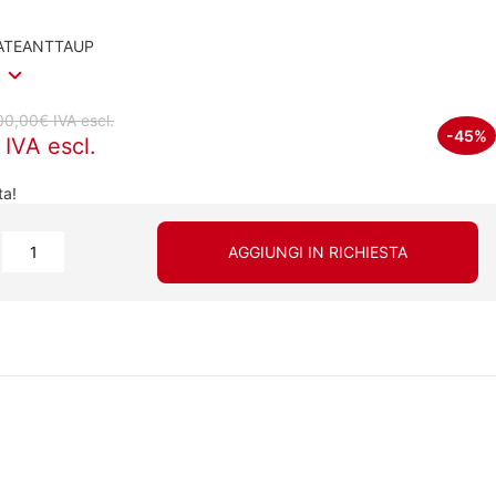
ATEANTTAUP
00,00€ IVA escl.
-45%
IVA escl.
ta!
AGGIUNGI IN RICHIESTA