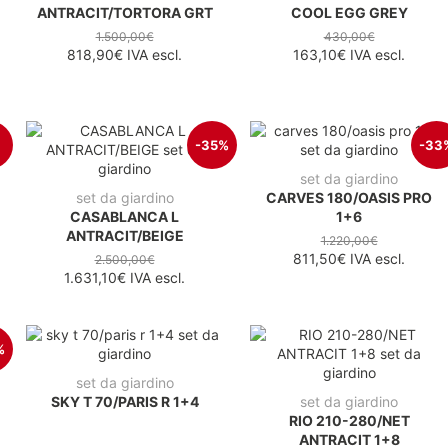
ANTRACIT/TORTORA GRT
COOL EGG GREY
1.500,00€
430,00€
818,90€
IVA escl.
163,10€
IVA escl.
-35%
-33
set da giardino
set da giardino
CARVES 180/OASIS PRO
CASABLANCA L
1+6
ANTRACIT/BEIGE
1.220,00€
811,50€
IVA escl.
2.500,00€
1.631,10€
IVA escl.
%
set da giardino
SKY T 70/PARIS R 1+4
set da giardino
RIO 210-280/NET
ANTRACIT 1+8