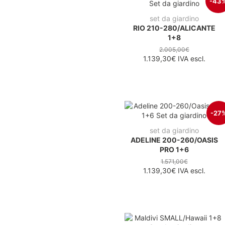
-43
set da giardino
RIO 210-280/ALICANTE
1+8
2.005,00€
1.139,30€
IVA escl.
-27
set da giardino
ADELINE 200-260/OASIS
PRO 1+6
1.571,00€
1.139,30€
IVA escl.