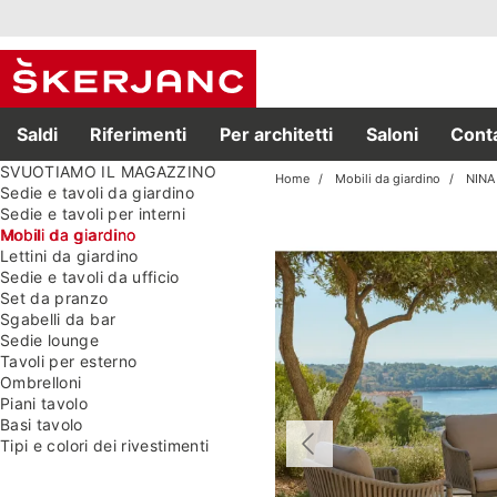
Saldi
Riferimenti
Per architetti
Saloni
Conta
SVUOTIAMO IL MAGAZZINO
Home
Mobili da giardino
NINA
Sedie e tavoli da giardino
Sedie e tavoli per interni
Mobili da giardino
Lettini da giardino
Sedie e tavoli da ufficio
Set da pranzo
Sgabelli da bar
Sedie lounge
Tavoli per esterno
Ombrelloni
Piani tavolo
Basi tavolo
Tipi e colori dei rivestimenti