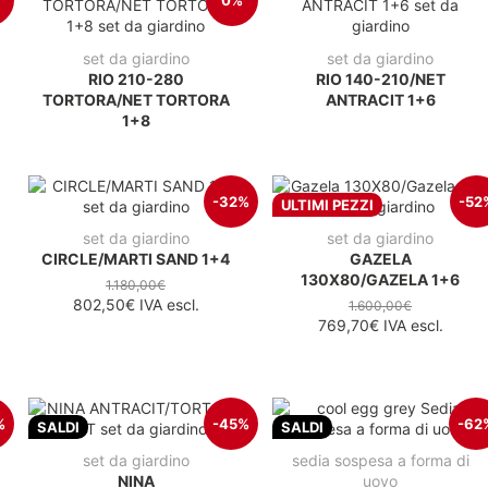
0%
set da giardino
set da giardino
RIO 210-280
RIO 140-210/NET
TORTORA/NET TORTORA
ANTRACIT 1+6
1+8
-32%
-52
ULTIMI PEZZI
set da giardino
set da giardino
CIRCLE/MARTI SAND 1+4
GAZELA
130X80/GAZELA 1+6
1.180,00€
802,50€
IVA escl.
1.600,00€
769,70€
IVA escl.
%
-45%
-62
SALDI
SALDI
set da giardino
sedia sospesa a forma di
NINA
uovo