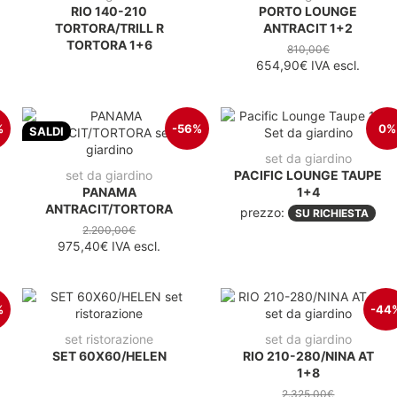
RIO 140-210
PORTO LOUNGE
TORTORA/TRILL R
ANTRACIT 1+2
TORTORA 1+6
810,00€
654,90€
IVA escl.
%
-56%
0%
SALDI
set da giardino
set da giardino
PACIFIC LOUNGE TAUPE
PANAMA
1+4
ANTRACIT/TORTORA
prezzo:
SU RICHIESTA
2.200,00€
975,40€
IVA escl.
%
-44
set ristorazione
set da giardino
SET 60X60/HELEN
RIO 210-280/NINA AT
1+8
2.325,00€