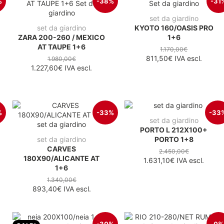
%
-38%
-31
set da giardino
set da giardino
KYOTO 160/OASIS PRO
ZARA 200-260 / MEXICO
1+6
AT TAUPE 1+6
1.170,00€
811,50€
IVA escl.
1.980,00€
1.227,60€
IVA escl.
%
-33%
-33
set da giardino
PORTO L 212X100+
set da giardino
PORTO 1+8
CARVES
2.450,00€
180X90/ALICANTE AT
1.631,10€
IVA escl.
1+6
1.340,00€
893,40€
IVA escl.