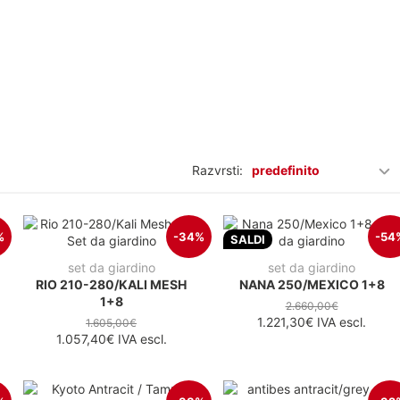
Razvrsti:
predefinito
%
-34%
-54
SALDI
set da giardino
set da giardino
RIO 210-280/KALI MESH
NANA 250/MEXICO 1+8
1+8
2.660,00€
1.221,30€
IVA escl.
1.605,00€
1.057,40€
IVA escl.