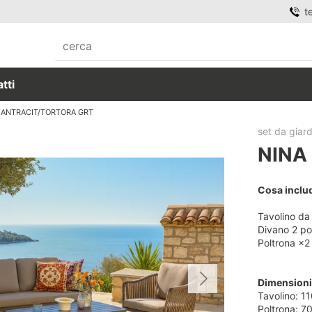
t
tti
 ANTRACIT/TORTORA GRT
set da giar
NINA
Cosa includ
Tavolino da
Divano 2 po
Poltrona ×2
Dimension
Tavolino: 1
Poltrona: 7