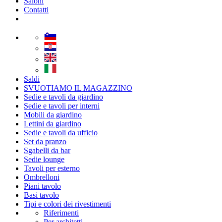
Saloni
Contatti
Saldi
SVUOTIAMO IL MAGAZZINO
Sedie e tavoli da giardino
Sedie e tavoli per interni
Mobili da giardino
Lettini da giardino
Sedie e tavoli da ufficio
Set da pranzo
Sgabelli da bar
Sedie lounge
Tavoli per esterno
Ombrelloni
Piani tavolo
Basi tavolo
Tipi e colori dei rivestimenti
Riferimenti
Per architetti