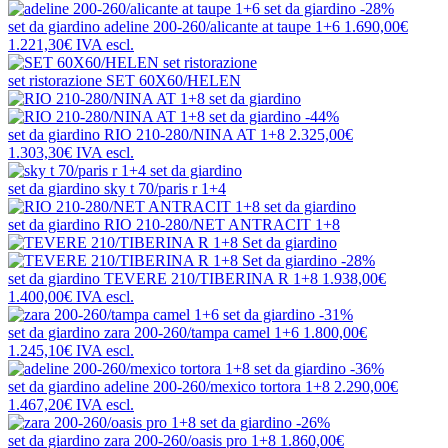
-28%
set da giardino
adeline 200-260/alicante at taupe 1+6
1.690,00€
1.221,30€
IVA escl.
set ristorazione
SET 60X60/HELEN
-44%
set da giardino
RIO 210-280/NINA AT 1+8
2.325,00€
1.303,30€
IVA escl.
set da giardino
sky t 70/paris r 1+4
set da giardino
RIO 210-280/NET ANTRACIT 1+8
-28%
set da giardino
TEVERE 210/TIBERINA R 1+8
1.938,00€
1.400,00€
IVA escl.
-31%
set da giardino
zara 200-260/tampa camel 1+6
1.800,00€
1.245,10€
IVA escl.
-36%
set da giardino
adeline 200-260/mexico tortora 1+8
2.290,00€
1.467,20€
IVA escl.
-26%
set da giardino
zara 200-260/oasis pro 1+8
1.860,00€