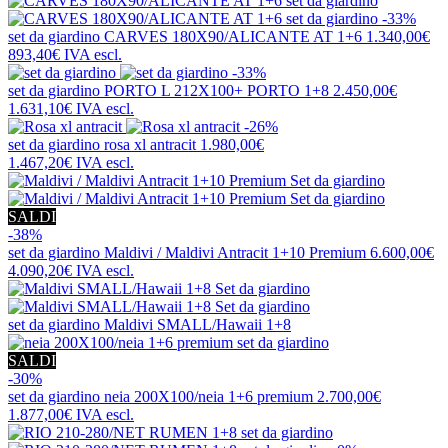
-33%
set da giardino
CARVES 180X90/ALICANTE AT 1+6
1.340,00€
893,40€
IVA escl.
-33%
set da giardino
PORTO L 212X100+ PORTO 1+8
2.450,00€
1.631,10€
IVA escl.
-26%
set da giardino
rosa xl antracit
1.980,00€
1.467,20€
IVA escl.
SALDI
-38%
set da giardino
Maldivi / Maldivi Antracit 1+10 Premium
6.600,00€
4.090,20€
IVA escl.
set da giardino
Maldivi SMALL/Hawaii 1+8
SALDI
-30%
set da giardino
neia 200X100/neia 1+6 premium
2.700,00€
1.877,00€
IVA escl.