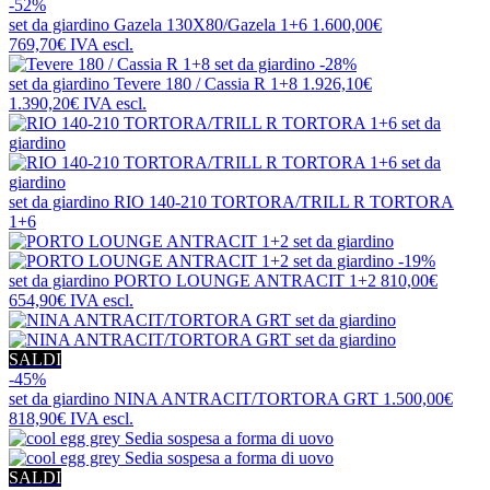
-52%
set da giardino
Gazela 130X80/Gazela 1+6
1.600,00€
769,70€
IVA escl.
-28%
set da giardino
Tevere 180 / Cassia R 1+8
1.926,10€
1.390,20€
IVA escl.
set da giardino
RIO 140-210 TORTORA/TRILL R TORTORA
1+6
-19%
set da giardino
PORTO LOUNGE ANTRACIT 1+2
810,00€
654,90€
IVA escl.
SALDI
-45%
set da giardino
NINA ANTRACIT/TORTORA GRT
1.500,00€
818,90€
IVA escl.
SALDI