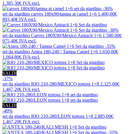
1.385,30€
IVA escl.
-36%
set da giardino
carves 180x90/tampa at camel 1+6
1.400,00€
893,40€
IVA escl.
-38%
set da giardino
Carves 180X90/Mexico Antracit 1+6
1.580,00€
975,40€
IVA escl.
-35%
set da giardino
Antea 180-240 / Tampa Camel 1+6
1.650,00€
1.064,80€
IVA escl.
SALDI
-37%
set da giardino
RIO 210-280/MEXICO tortora 1+8
2.325,00€
1.467,20€
IVA escl.
SALDI
-49%
set da giardino
RIO 210-280/LEON tortora 1+8
2.885,00€
1.467,20€
IVA escl.
-32%