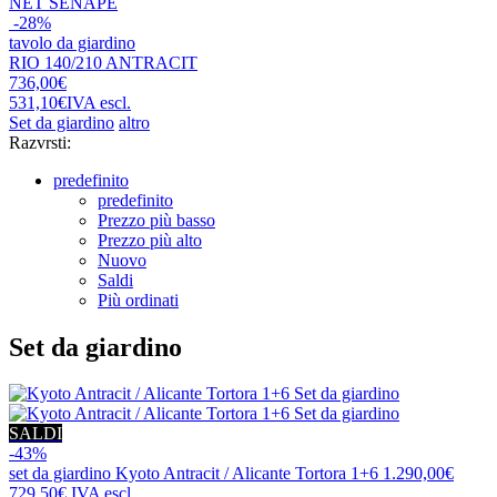
NET SENAPE
-28%
tavolo da giardino
RIO 140/210 ANTRACIT
736,00€
531,10€
IVA escl.
Set da giardino
altro
Razvrsti:
predefinito
predefinito
Prezzo più basso
Prezzo più alto
Nuovo
Saldi
Più ordinati
Set da giardino
SALDI
-43%
set da giardino
Kyoto Antracit / Alicante Tortora 1+6
1.290,00€
729,50€
IVA escl.