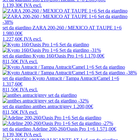
1.139,30€
IVA escl.
-38%
set da giardino
ZARA 200-260 / MEXICO AT TAUPE 1+6
1.980,00€
1.227,60€
IVA escl.
-31%
set da giardino
Kyoto 160/Oasis Pro 1+6
1.170,00€
811,50€
IVA escl.
-38%
set da giardino
Kyoto Antracit / Tampa Antracit/Camel 1+6
1.317,60€
811,50€
IVA escl.
-32%
set da giardino
antibes antracit/grey
1.200,00€
811,50€
IVA escl.
-27%
set da giardino
Adeline 200-260/Oasis Pro 1+6
1.571,00€
1.139,30€
IVA escl.