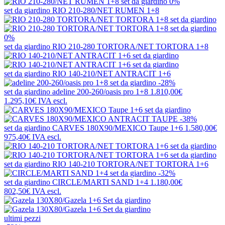
0%
set da giardino
RIO 210-280/NET RUMEN 1+8
0%
set da giardino
RIO 210-280 TORTORA/NET TORTORA 1+8
set da giardino
RIO 140-210/NET ANTRACIT 1+6
-28%
set da giardino
adeline 200-260/oasis pro 1+8
1.810,00€
1.295,10€
IVA escl.
-38%
set da giardino
CARVES 180X90/MEXICO Taupe 1+6
1.580,00€
975,40€
IVA escl.
set da giardino
RIO 140-210 TORTORA/NET TORTORA 1+6
-32%
set da giardino
CIRCLE/MARTI SAND 1+4
1.180,00€
802,50€
IVA escl.
ultimi pezzi