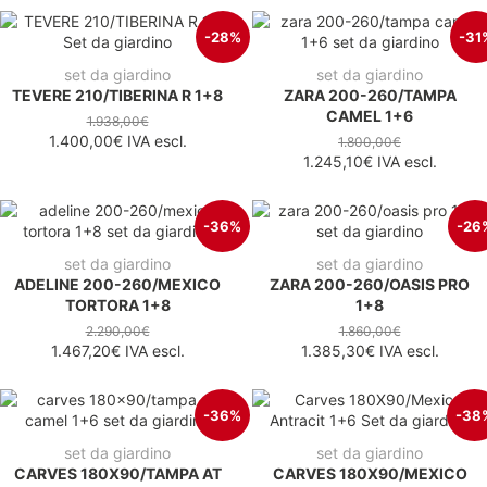
-28%
-31
set da giardino
set da giardino
TEVERE 210/TIBERINA R 1+8
ZARA 200-260/TAMPA
CAMEL 1+6
1.938,00€
1.400,00€
IVA escl.
1.800,00€
1.245,10€
IVA escl.
-36%
-26
set da giardino
set da giardino
ADELINE 200-260/MEXICO
ZARA 200-260/OASIS PRO
TORTORA 1+8
1+8
2.290,00€
1.860,00€
1.467,20€
IVA escl.
1.385,30€
IVA escl.
-36%
-38
set da giardino
set da giardino
CARVES 180X90/TAMPA AT
CARVES 180X90/MEXICO