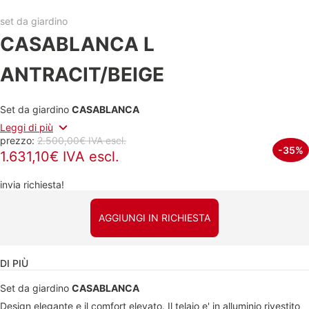
set da giardino
CASABLANCA L
ANTRACIT/BEIGE
Set da giardino
CASABLANCA
Leggi di più
prezzo:
2.500,00€ IVA escl.
-35%
1.631,10€ IVA escl.
invia richiesta!
AGGIUNGI IN RICHIESTA
DI PIÙ
Set da giardino
CASABLANCA
Design elegante e il comfort elevato. Il telaio e' in alluminio rivestito