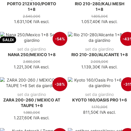
PORTO 212X100/PORTO
RIO 210-280/KALI MESH
1+8
1+8
2.540,00€
1.605,00€
1.631,10€
IVA escl.
1.057,40€
IVA escl.
-54%
-43
SALDI
set da giardino
set da giardino
NANA 250/MEXICO 1+8
RIO 210-280/ALICANTE 1+8
2.660,00€
2.005,00€
1.221,30€
IVA escl.
1.139,30€
IVA escl.
-38%
-31
set da giardino
set da giardino
ZARA 200-260 / MEXICO AT
KYOTO 160/OASIS PRO 1+6
TAUPE 1+6
1.170,00€
811,50€
IVA escl.
1.980,00€
1.227,60€
IVA escl.