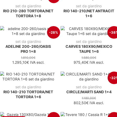
set da giardino
set da giardino
RIO 210-280 TORTORA/NET
RIO 140-210/NET ANTRACIT
TORTORA 1+8
1+6
-28%
-38
set da giardino
set da giardino
ADELINE 200-260/OASIS
CARVES 180X90/MEXICO
PRO 1+8
TAUPE 1+6
1.810,00€
1.580,00€
1.295,10€
IVA escl.
975,40€
IVA escl.
-32
set da giardino
set da giardino
RIO 140-210 TORTORA/NET
CIRCLE/MARTI SAND 1+4
TORTORA 1+6
1.180,00€
802,50€
IVA escl.