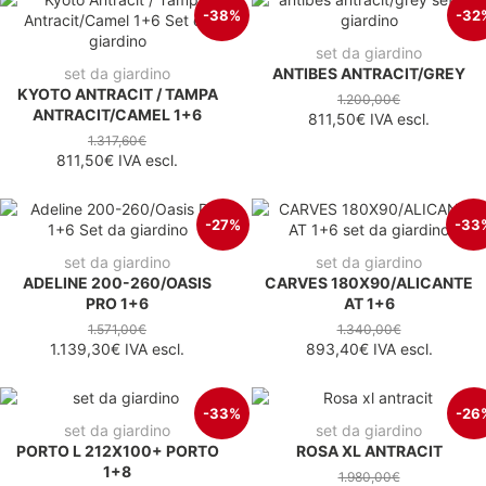
-38%
-32
set da giardino
set da giardino
ANTIBES ANTRACIT/GREY
KYOTO ANTRACIT / TAMPA
1.200,00€
ANTRACIT/CAMEL 1+6
811,50€
IVA escl.
1.317,60€
811,50€
IVA escl.
-27%
-33
set da giardino
set da giardino
ADELINE 200-260/OASIS
CARVES 180X90/ALICANTE
PRO 1+6
AT 1+6
1.571,00€
1.340,00€
1.139,30€
IVA escl.
893,40€
IVA escl.
-33%
-26
set da giardino
set da giardino
PORTO L 212X100+ PORTO
ROSA XL ANTRACIT
1+8
1.980,00€