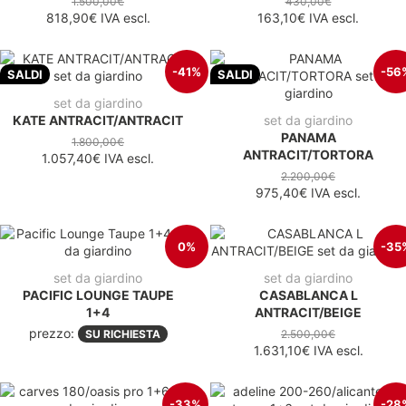
1.500,00€
430,00€
818,90€
IVA escl.
163,10€
IVA escl.
-41%
-56
SALDI
SALDI
set da giardino
KATE ANTRACIT/ANTRACIT
set da giardino
PANAMA
1.800,00€
ANTRACIT/TORTORA
1.057,40€
IVA escl.
2.200,00€
975,40€
IVA escl.
0%
-35
set da giardino
set da giardino
PACIFIC LOUNGE TAUPE
CASABLANCA L
1+4
ANTRACIT/BEIGE
prezzo:
SU RICHIESTA
2.500,00€
1.631,10€
IVA escl.
-33%
-28