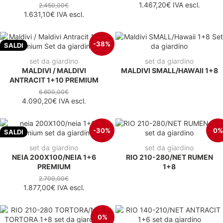
1.467,20€
IVA escl.
2.450,00€
1.631,10€
IVA escl.
-38%
SALDI
set da giardino
set da giardino
MALDIVI / MALDIVI
MALDIVI SMALL/HAWAII 1+8
ANTRACIT 1+10 PREMIUM
6.600,00€
4.090,20€
IVA escl.
-30%
0%
SALDI
set da giardino
set da giardino
NEIA 200X100/NEIA 1+6
RIO 210-280/NET RUMEN
PREMIUM
1+8
2.700,00€
1.877,00€
IVA escl.
0%