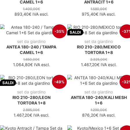
CAMEL 1+6
ANTRACIT 1+6
1.400,00€
1.580,00€
893,40€
IVA escl.
975,40€
IVA escl.
-35%
-37
SALDI
set da giardino
set da giardino
ANTEA 180-240 / TAMPA
RIO 210-280/MEXICO
CAMEL 1+6
TORTORA 1+8
1.650,00€
2.325,00€
1.064,80€
IVA escl.
1.467,20€
IVA escl.
-49%
-32
SALDI
set da giardino
set da giardino
RIO 210-280/LEON
ANTEA 180-240/KALI MESH
TORTORA 1+8
1+6
2.885,00€
1.290,00€
1.467,20€
IVA escl.
876,20€
IVA escl.