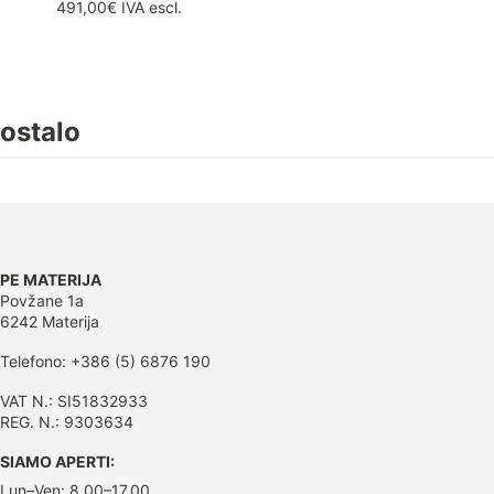
491,00€
IVA escl.
ostalo
PE MATERIJA
Povžane 1a
6242 Materija
Telefono: +386 (5) 6876 190
VAT N.: SI51832933
REG. N.: 9303634
SIAMO APERTI:
Lun–Ven: 8.00–17.00