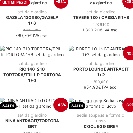
-52%
-28
ULTIMI PEZZI
set da giardino
set da giardino
GAZELA 130X80/GAZELA
TEVERE 180 / CASSIA R 1+8
1+6
1.926,10€
1.390,20€
IVA escl.
1.600,00€
769,70€
IVA escl.
-19
set da giardino
set da giardino
RIO 140-210
PORTO LOUNGE ANTRACIT
TORTORA/TRILL R TORTORA
1+2
1+6
810,00€
654,90€
IVA escl.
-45%
-62
SALDI
SALDI
set da giardino
sedia sospesa a forma di
NINA ANTRACIT/TORTORA
uovo
GRT
COOL EGG GREY