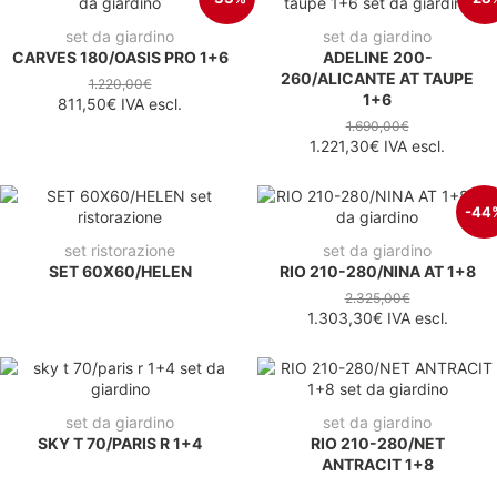
set da giardino
set da giardino
CARVES 180/OASIS PRO 1+6
ADELINE 200-
260/ALICANTE AT TAUPE
1.220,00€
1+6
811,50€
IVA escl.
1.690,00€
1.221,30€
IVA escl.
-44
set ristorazione
set da giardino
SET 60X60/HELEN
RIO 210-280/NINA AT 1+8
2.325,00€
1.303,30€
IVA escl.
set da giardino
set da giardino
SKY T 70/PARIS R 1+4
RIO 210-280/NET
ANTRACIT 1+8