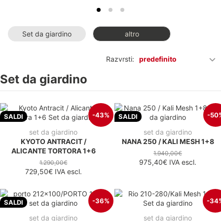
Set da giardino
altro
Razvrsti:
predefinito
Set da giardino
-43%
-50
SALDI
SALDI
set da giardino
set da giardino
KYOTO ANTRACIT /
NANA 250 / KALI MESH 1+8
ALICANTE TORTORA 1+6
1.940,00€
975,40€
IVA escl.
1.290,00€
729,50€
IVA escl.
-36%
-34
SALDI
set da giardino
set da giardino