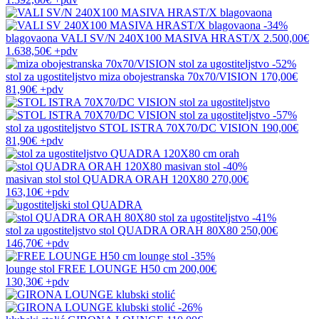
-34%
blagovaona
VALI SV/N 240X100 MASIVA HRAST/X
2.500,00€
1.638,50€
+pdv
-52%
stol za ugostiteljstvo
miza obojestranska 70x70/VISION
170,00€
81,90€
+pdv
-57%
stol za ugostiteljstvo
STOL ISTRA 70X70/DC VISION
190,00€
81,90€
+pdv
-40%
masivan stol
stol QUADRA ORAH 120X80
270,00€
163,10€
+pdv
-41%
stol za ugostiteljstvo
stol QUADRA ORAH 80X80
250,00€
146,70€
+pdv
-35%
lounge stol
FREE LOUNGE H50 cm
200,00€
130,30€
+pdv
-26%