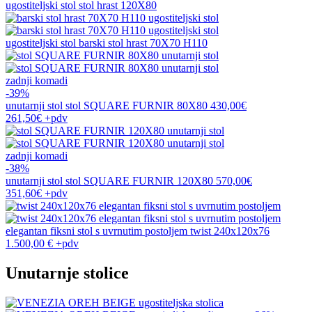
ugostiteljski stol
stol hrast 120X80
ugostiteljski stol
barski stol hrast 70X70 H110
zadnji komadi
-39%
unutarnji stol
stol SQUARE FURNIR 80X80
430,00€
261,50€
+pdv
zadnji komadi
-38%
unutarnji stol
stol SQUARE FURNIR 120X80
570,00€
351,60€
+pdv
elegantan fiksni stol s uvrnutim postoljem
twist 240x120x76
1.500,00 €
+pdv
Unutarnje stolice