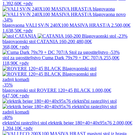
1.392,60€
+pdv
novo
-34%
blagovaona
VALI SV/N 240X100 MASIVA HRAST/A
2.500,00€
1.638,50€
+pdv
-23%
blagovaonski stol
CATANIA 160-200
480,00€
368,00€
+pdv
-53%
stol za ugostiteljstvo
Cuma Dark 79x79 + DC 707/A
255,00€
118,90€
+pdv
zadnji komadi
-35%
blagovaonski stol
ROVERE 120+45 BLACK
1.000,00€
647,50€
+pdv
zadnji komadi
-40%
električni rastezljivi stol
elektrik beige 180+40+40x95x76
2.000,00€
1.204,10€
+pdv