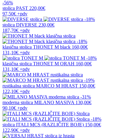
-56%
stolica
PAST
220,00€
97,50€
+pdv
-18%
stolica
DIVERSE
230,00€
187,70€
+pdv
-18%
klasična stolica
THONET M black
160,00€
131,10€
+pdv
-18%
klasična stolica
THONET M ORAH
160,00€
131,10€
+pdv
-19%
rustikalna stolica
MARCO M HRAST
150,00€
122,10€
+pdv
-31%
moderna stolica
MILANO MASIVA
130,00€
90,10€
+pdv
-18%
stolica
ITALI MCS (RAZLIČITE BOJE)
150,00€
122,90€
+pdv