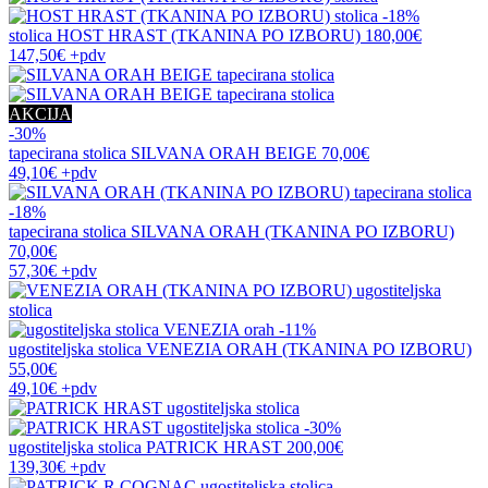
-18%
stolica
HOST HRAST (TKANINA PO IZBORU)
180,00€
147,50€
+pdv
AKCIJA
-30%
tapecirana stolica
SILVANA ORAH BEIGE
70,00€
49,10€
+pdv
-18%
tapecirana stolica
SILVANA ORAH (TKANINA PO IZBORU)
70,00€
57,30€
+pdv
-11%
ugostiteljska stolica
VENEZIA ORAH (TKANINA PO IZBORU)
55,00€
49,10€
+pdv
-30%
ugostiteljska stolica
PATRICK HRAST
200,00€
139,30€
+pdv