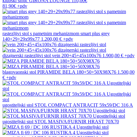
klubski stolić
GIRONA LOUNGE
110,00€
81,90€
+pdv
rastezljivi stol s pametnim mehanizmom
smart plus grey
140+29+29x99x77
1.200,00 €
+pdv
dizajnerski rastezljivi stol
vein 200+45+45x100x76
1.900,00 €
+pdv
blagovaonski stol
PIRAMIDE BELA 180+50+50X98X76
1.500,00
€
+pdv
ugostiteljski stol
STOL COMPACT ANTRACIT 59x59/DC 316 A
ugostiteljski stol
STOL MASIVA/FURNIR HRAST 70X70