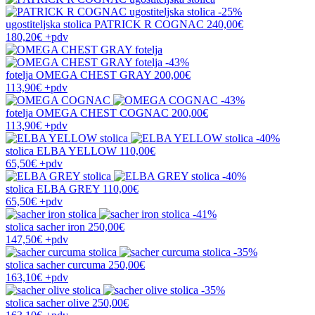
-25%
ugostiteljska stolica
PATRICK R COGNAC
240,00€
180,20€
+pdv
-43%
fotelja
OMEGA CHEST GRAY
200,00€
113,90€
+pdv
-43%
fotelja
OMEGA CHEST COGNAC
200,00€
113,90€
+pdv
-40%
stolica
ELBA YELLOW
110,00€
65,50€
+pdv
-40%
stolica
ELBA GREY
110,00€
65,50€
+pdv
-41%
stolica
sacher iron
250,00€
147,50€
+pdv
-35%
stolica
sacher curcuma
250,00€
163,10€
+pdv
-35%
stolica
sacher olive
250,00€