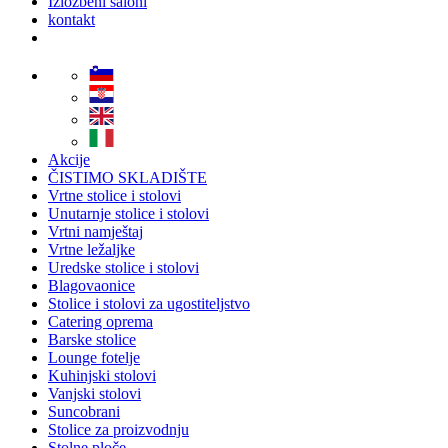
Izložbeni saloni
kontakt
Akcije
ČISTIMO SKLADIŠTE
Vrtne stolice i stolovi
Unutarnje stolice i stolovi
Vrtni namještaj
Vrtne ležaljke
Uredske stolice i stolovi
Blagovaonice
Stolice i stolovi za ugostiteljstvo
Catering oprema
Barske stolice
Lounge fotelje
Kuhinjski stolovi
Vanjski stolovi
Suncobrani
Stolice za proizvodnju
Stolne ploče