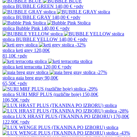
stolica
BUBBLE GREEN
140,00 €
+pdv
stolica
BUBBLE GRAY
140,00 €
+pdv
stolica
Bubble Pink
140,00 €
+pdv
stolica
BUBBLE YELLOW
140,00 €
+pdv
-32%
stolica
keti grey
120,00€
81,10€
+pdv
stolica
keti terracotta
120,00 €
+pdv
-27%
stolica
gaia breg gray
90,00€
65,50€
+pdv
-29%
stolica
SURI MRF PLUS (različite boje)
150,00€
106,50€
+pdv
-28%
stolica
LUX HRAST PLUS (TKANINA PO IZBORU)
170,00€
122,90€
+pdv
-43%