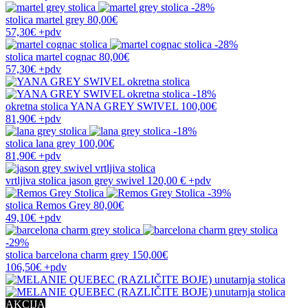
-28%
stolica
martel grey
80,00€
57,30€
+pdv
-28%
stolica
martel cognac
80,00€
57,30€
+pdv
-18%
okretna stolica
YANA GREY SWIVEL
100,00€
81,90€
+pdv
-18%
stolica
lana grey
100,00€
81,90€
+pdv
vrtljiva stolica
jason grey swivel
120,00 €
+pdv
-39%
stolica
Remos Grey
80,00€
49,10€
+pdv
-29%
stolica
barcelona charm grey
150,00€
106,50€
+pdv
AKCIJA