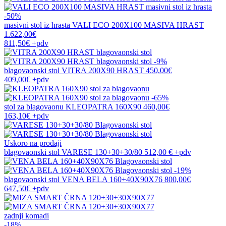
-50%
masivni stol iz hrasta
VALI ECO 200X100 MASIVA HRAST
1.622,00€
811,50€
+pdv
-9%
blagovaonski stol
VITRA 200X90 HRAST
450,00€
409,00€
+pdv
-65%
stol za blagovaonu
KLEOPATRA 160X90
460,00€
163,10€
+pdv
Uskoro na prodaji
blagovaonski stol
VARESE 130+30+30/80
512,00 €
+pdv
-19%
blagovaonski stol
VENA BELA 160+40X90X76
800,00€
647,50€
+pdv
zadnji komadi
-18%