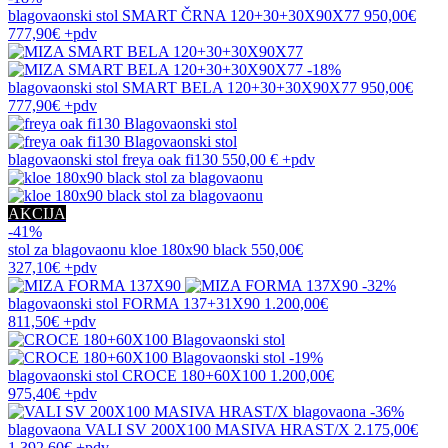
blagovaonski stol
SMART ČRNA 120+30+30X90X77
950,00€
777,90€
+pdv
-18%
blagovaonski stol
SMART BELA 120+30+30X90X77
950,00€
777,90€
+pdv
blagovaonski stol
freya oak fi130
550,00 €
+pdv
AKCIJA
-41%
stol za blagovaonu
kloe 180x90 black
550,00€
327,10€
+pdv
-32%
blagovaonski stol
FORMA 137+31X90
1.200,00€
811,50€
+pdv
-19%
blagovaonski stol
CROCE 180+60X100
1.200,00€
975,40€
+pdv
-36%
blagovaona
VALI SV 200X100 MASIVA HRAST/X
2.175,00€
1.392,60€
+pdv