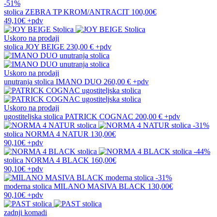
-51%
stolica
ZEBRA TP KROM/ANTRACIT
100,00€
49,10€
+pdv
Uskoro na prodaji
stolica
JOY BEIGE
230,00 €
+pdv
Uskoro na prodaji
unutranja stolica
IMANO DUO
260,00 €
+pdv
Uskoro na prodaji
ugostiteljska stolica
PATRICK COGNAC
200,00 €
+pdv
-31%
stolica
NORMA 4 NATUR
130,00€
90,10€
+pdv
-44%
stolica
NORMA 4 BLACK
160,00€
90,10€
+pdv
-31%
moderna stolica
MILANO MASIVA BLACK
130,00€
90,10€
+pdv
zadnji komadi