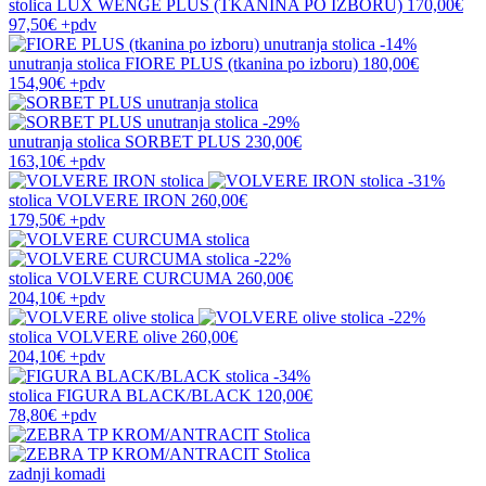
stolica
LUX WENGE PLUS (TKANINA PO IZBORU)
170,00€
97,50€
+pdv
-14%
unutranja stolica
FIORE PLUS (tkanina po izboru)
180,00€
154,90€
+pdv
-29%
unutranja stolica
SORBET PLUS
230,00€
163,10€
+pdv
-31%
stolica
VOLVERE IRON
260,00€
179,50€
+pdv
-22%
stolica
VOLVERE CURCUMA
260,00€
204,10€
+pdv
-22%
stolica
VOLVERE olive
260,00€
204,10€
+pdv
-34%
stolica
FIGURA BLACK/BLACK
120,00€
78,80€
+pdv
zadnji komadi