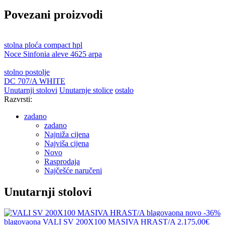
Povezani proizvodi
stolna ploća compact hpl
Noce Sinfonia aleve 4625 arpa
stolno postolje
DC 707/A WHITE
Unutarnji stolovi
Unutarnje stolice
ostalo
Razvrsti:
zadano
zadano
Najniža cijena
Najviša cijena
Novo
Rasprodaja
Najčešće naručeni
Unutarnji stolovi
novo
-36%
blagovaona
VALI SV 200X100 MASIVA HRAST/A
2.175,00€