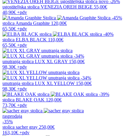
novo
-26%
ugostiteljska stolica
VENEZIA OREH BEIGE
55,00€
40,90€
+pdv
-45%
stolica
Amanda Graphite
120,00€
65,50€
+pdv
-40%
stolica
ELBA BLACK
110,00€
65,50€
+pdv
-34%
unutranja stolica
LUX XL GRAY
150,00€
98,30€
+pdv
-34%
unutranja stolica
LUX XL YELLOW
150,00€
98,30€
+pdv
-39%
stolica
BLAKE OAK
120,00€
73,70€
+pdv
rasprodaja
-35%
stolica
sacher gray
250,00€
163,10€
+pdv