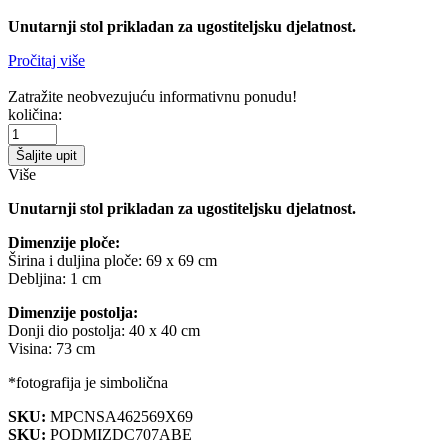
Unutarnji stol prikladan za ugostiteljsku djelatnost.
Pročitaj više
Zatražite neobvezujuću informativnu ponudu!
količina:
Šaljite upit
Više
Unutarnji stol prikladan za ugostiteljsku djelatnost.
Dimenzije ploče:
Širina i duljina ploče: 69 x 69 cm
Debljina: 1 cm
Dimenzije postolja:
Donji dio postolja: 40 x 40 cm
Visina: 73 cm
*fotografija je simbolična
SKU:
MPCNSA462569X69
SKU:
PODMIZDC707ABE