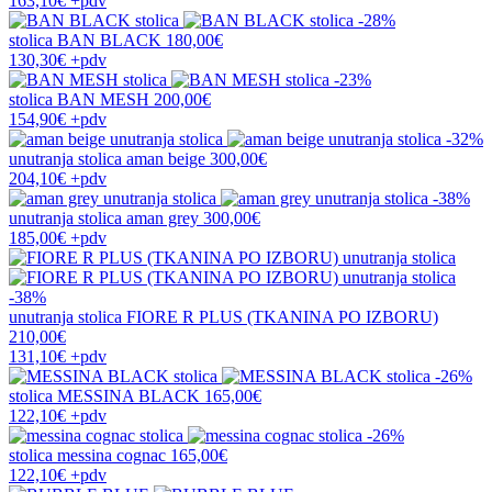
163,10€
+pdv
-28%
stolica
BAN BLACK
180,00€
130,30€
+pdv
-23%
stolica
BAN MESH
200,00€
154,90€
+pdv
-32%
unutranja stolica
aman beige
300,00€
204,10€
+pdv
-38%
unutranja stolica
aman grey
300,00€
185,00€
+pdv
-38%
unutranja stolica
FIORE R PLUS (TKANINA PO IZBORU)
210,00€
131,10€
+pdv
-26%
stolica
MESSINA BLACK
165,00€
122,10€
+pdv
-26%
stolica
messina cognac
165,00€
122,10€
+pdv