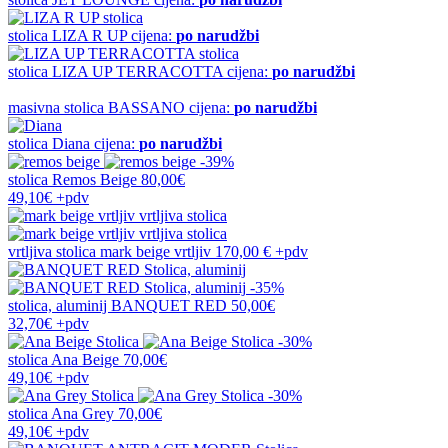
stolica
LIZA R UP
cijena:
po narudžbi
stolica
LIZA UP TERRACOTTA
cijena:
po narudžbi
masivna stolica
BASSANO
cijena:
po narudžbi
stolica
Diana
cijena:
po narudžbi
-39%
stolica
Remos Beige
80,00€
49,10€
+pdv
vrtljiva stolica
mark beige vrtljiv
170,00 €
+pdv
-35%
stolica, aluminij
BANQUET RED
50,00€
32,70€
+pdv
-30%
stolica
Ana Beige
70,00€
49,10€
+pdv
-30%
stolica
Ana Grey
70,00€
49,10€
+pdv