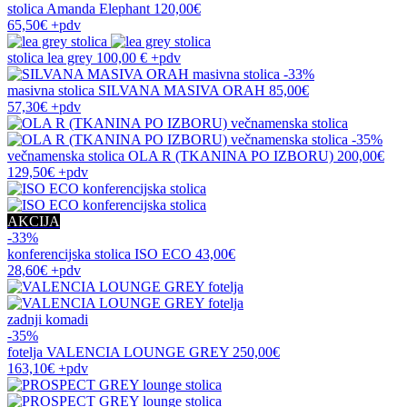
stolica
Amanda Elephant
120,00€
65,50€
+pdv
stolica
lea grey
100,00 €
+pdv
-33%
masivna stolica
SILVANA MASIVA ORAH
85,00€
57,30€
+pdv
-35%
večnamenska stolica
OLA R (TKANINA PO IZBORU)
200,00€
129,50€
+pdv
AKCIJA
-33%
konferencijska stolica
ISO ECO
43,00€
28,60€
+pdv
zadnji komadi
-35%
fotelja
VALENCIA LOUNGE GREY
250,00€
163,10€
+pdv