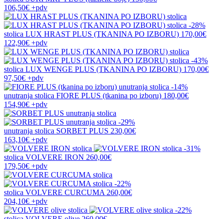
106,50€
+pdv
-28%
stolica
LUX HRAST PLUS (TKANINA PO IZBORU)
170,00€
122,90€
+pdv
-43%
stolica
LUX WENGE PLUS (TKANINA PO IZBORU)
170,00€
97,50€
+pdv
-14%
unutranja stolica
FIORE PLUS (tkanina po izboru)
180,00€
154,90€
+pdv
-29%
unutranja stolica
SORBET PLUS
230,00€
163,10€
+pdv
-31%
stolica
VOLVERE IRON
260,00€
179,50€
+pdv
-22%
stolica
VOLVERE CURCUMA
260,00€
204,10€
+pdv
-22%
stolica
VOLVERE olive
260,00€