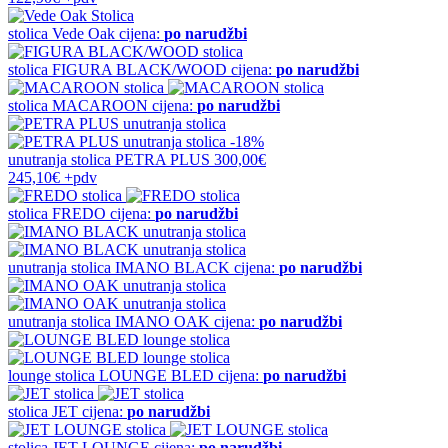
stolica
Vede Oak
cijena:
po narudžbi
stolica
FIGURA BLACK/WOOD
cijena:
po narudžbi
stolica
MACAROON
cijena:
po narudžbi
-18%
unutranja stolica
PETRA PLUS
300,00€
245,10€
+pdv
stolica
FREDO
cijena:
po narudžbi
unutranja stolica
IMANO BLACK
cijena:
po narudžbi
unutranja stolica
IMANO OAK
cijena:
po narudžbi
lounge stolica
LOUNGE BLED
cijena:
po narudžbi
stolica
JET
cijena:
po narudžbi
stolica
JET LOUNGE
cijena:
po narudžbi