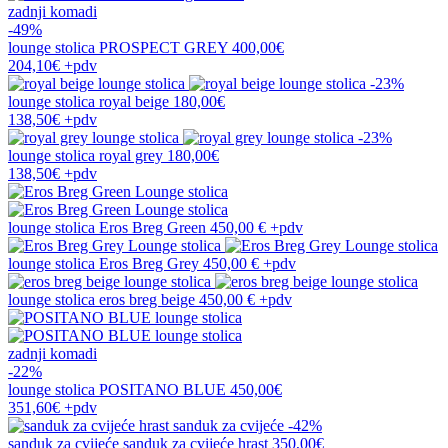
zadnji komadi
-49%
lounge stolica
PROSPECT GREY
400,00€
204,10€
+pdv
-23%
lounge stolica
royal beige
180,00€
138,50€
+pdv
-23%
lounge stolica
royal grey
180,00€
138,50€
+pdv
lounge stolica
Eros Breg Green
450,00 €
+pdv
lounge stolica
Eros Breg Grey
450,00 €
+pdv
lounge stolica
eros breg beige
450,00 €
+pdv
zadnji komadi
-22%
lounge stolica
POSITANO BLUE
450,00€
351,60€
+pdv
-42%
sanduk za cvijeće
sanduk za cvijeće hrast
350,00€