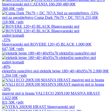
blagovaonski stol
CATANIA 160-200
480,00€
368,00€
+pdv
-53%
stol za ugostiteljstvo
Cuma Dark 79x79 + DC 707/A
255,00€
118,90€
+pdv
zadnji komadi
-35%
blagovaonski stol
ROVERE 120+45 BLACK
1.000,00€
647,50€
+pdv
zadnji komadi
-40%
električni rastezljivi stol
elektrik beige 180+40+40x95x76
2.000,00€
1.204,10€
+pdv
-50%
masivni stol iz hrasta
VALI ECO 200X100 MASIVA HRAST
1.622,00€
811,50€
+pdv