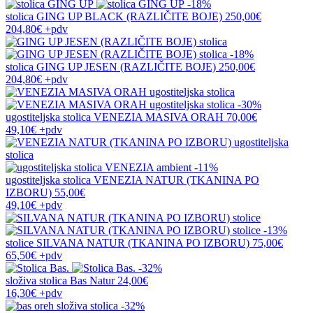
-18%
stolica
GING UP BLACK (RAZLIČITE BOJE)
250,00€
204,80€
+pdv
-18%
stolica
GING UP JESEN (RAZLIČITE BOJE)
250,00€
204,80€
+pdv
-30%
ugostiteljska stolica
VENEZIA MASIVA ORAH
70,00€
49,10€
+pdv
-11%
ugostiteljska stolica
VENEZIA NATUR (TKANINA PO
IZBORU)
55,00€
49,10€
+pdv
-13%
stolice
SILVANA NATUR (TKANINA PO IZBORU)
75,00€
65,50€
+pdv
-32%
složiva stolica
Bas Natur
24,00€
16,30€
+pdv
-32%