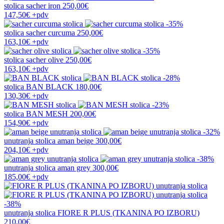
stolica
sacher iron
250,00€
147,50€
+pdv
-35%
stolica
sacher curcuma
250,00€
163,10€
+pdv
-35%
stolica
sacher olive
250,00€
163,10€
+pdv
-28%
stolica
BAN BLACK
180,00€
130,30€
+pdv
-23%
stolica
BAN MESH
200,00€
154,90€
+pdv
-32%
unutranja stolica
aman beige
300,00€
204,10€
+pdv
-38%
unutranja stolica
aman grey
300,00€
185,00€
+pdv
-38%
unutranja stolica
FIORE R PLUS (TKANINA PO IZBORU)
210,00€