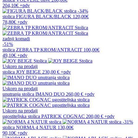
204,10€
+pdv
-34%
stolica
FIGURA BLACK/BLACK
120,00€
78,80€
+pdv
zadnji komadi
-51%
stolica
ZEBRA TP KROM/ANTRACIT
100,00€
49,10€
+pdv
Uskoro na prodaji
stolica
JOY BEIGE
230,00 €
+pdv
Uskoro na prodaji
unutranja stolica
IMANO DUO
260,00 €
+pdv
Uskoro na prodaji
ugostiteljska stolica
PATRICK COGNAC
200,00 €
+pdv
-31%
stolica
NORMA 4 NATUR
130,00€
90,10€
+pdv