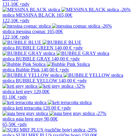
131,10€
+pdv
-26%
stolica
MESSINA BLACK
165,00€
122,10€
+pdv
-26%
stolica
messina cognac
165,00€
122,10€
+pdv
stolica
BUBBLE GREEN
140,00 €
+pdv
stolica
BUBBLE GRAY
140,00 €
+pdv
stolica
Bubble Pink
140,00 €
+pdv
stolica
BUBBLE YELLOW
140,00 €
+pdv
-32%
stolica
keti grey
120,00€
81,10€
+pdv
stolica
keti terracotta
120,00 €
+pdv
-27%
stolica
gaia breg gray
90,00€
65,50€
+pdv
-29%
stolica
SURI MRF PLUS (različite boje)
150,00€