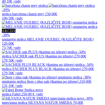
49,10€
+pdv
-29%
stolica
barcelona charm grey
150,00€
106,50€
+pdv
AKCIJA
-39%
unutarnja stolica
MELANIE QUEBEC (RAZLIČITE BOJE)
120,00€
73,70€
+pdv
-34%
stolica
SACHER oak PLUS (tkanina po izboru)
270,00€
179,50€
+pdv
-34%
stolica
SACHER PLUS BLACK (tkanina po izboru)
270,00€
179,50€
+pdv
-38%
unutranja stolica
fiore r plus oak (tkanina po izboru)
210,00€
131,10€
+pdv
novo
stolica
Fabel
250,00 €
+pdv
novo
-30%
tapecirana stolica
SILVANA NATUR SMEĐA
70,00€