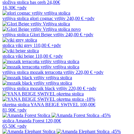
složiva stolica
bas oreh
24,00€
16,30€
+pdv
vrtljiva stolica
glori cognac vrtljiv
240,00 €
+pdv
novo
vrtljiva stolica
Glori Beige vrtljiv
240,00 €
+pdv
stolica
viki grey
110,00 €
+pdv
stolica
viki beige
110,00 €
+pdv
vrtljiva stolica
mozaik terracotta vrtljiv
220,00 €
+pdv
vrtljiva stolica
mozaik black vrtljiv
220,00 €
+pdv
-18%
okretna stolica
YANA BEIGE SWIVEL
100,00€
81,90€
+pdv
-45%
stolica
Amanda Forest
120,00€
65,50€
+pdv
-45%