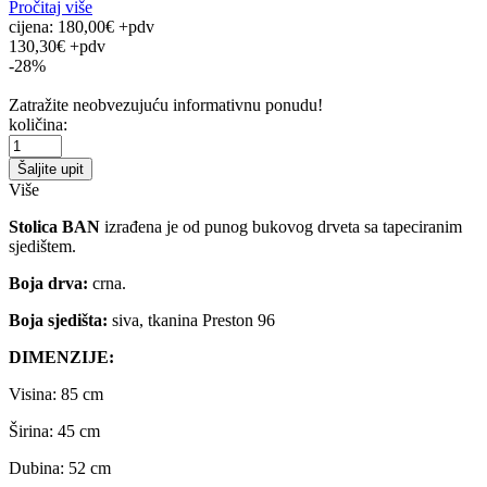
Pročitaj više
cijena:
180,00€ +pdv
130,30€ +pdv
-28%
Zatražite neobvezujuću informativnu ponudu!
količina:
Šaljite upit
Više
Stolica BAN
izrađena je od punog bukovog drveta sa tapeciranim
sjedištem.
Boja drva:
crna.
Boja sjedišta:
siva, tkanina Preston 96
DIMENZIJE:
Visina: 85 cm
Širina: 45 cm
Dubina: 52 cm