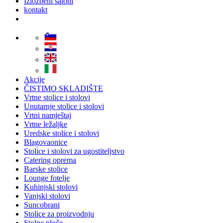
Izložbeni saloni
kontakt
Akcije
ČISTIMO SKLADIŠTE
Vrtne stolice i stolovi
Unutarnje stolice i stolovi
Vrtni namještaj
Vrtne ležaljke
Uredske stolice i stolovi
Blagovaonice
Stolice i stolovi za ugostiteljstvo
Catering oprema
Barske stolice
Lounge fotelje
Kuhinjski stolovi
Vanjski stolovi
Suncobrani
Stolice za proizvodnju
Stolne ploče