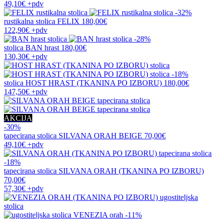
49,10€
+pdv
-32%
rustikalna stolica
FELIX
180,00€
122,90€
+pdv
-28%
stolica
BAN hrast
180,00€
130,30€
+pdv
-18%
stolica
HOST HRAST (TKANINA PO IZBORU)
180,00€
147,50€
+pdv
AKCIJA
-30%
tapecirana stolica
SILVANA ORAH BEIGE
70,00€
49,10€
+pdv
-18%
tapecirana stolica
SILVANA ORAH (TKANINA PO IZBORU)
70,00€
57,30€
+pdv
-11%