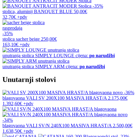
-35%
stolica, aluminij
BANQUET BLUE
50,00€
32,70€
+pdv
rasprodaja
-35%
stolica
sacher beige
250,00€
163,10€
+pdv
unutranja stolica
SIMPLY LOUNGE
cijena:
po narudžbi
unutranja stolica
SIMPLY ARM
cijena:
po narudžbi
Unutarnji stolovi
novo
-36%
blagovaona
VALI SV 200X100 MASIVA HRAST/A
2.175,00€
1.392,60€
+pdv
novo
-34%
blagovaona
VALI SV/N 240X100 MASIVA HRAST/A
2.500,00€
1.638,50€
+pdv
-23%