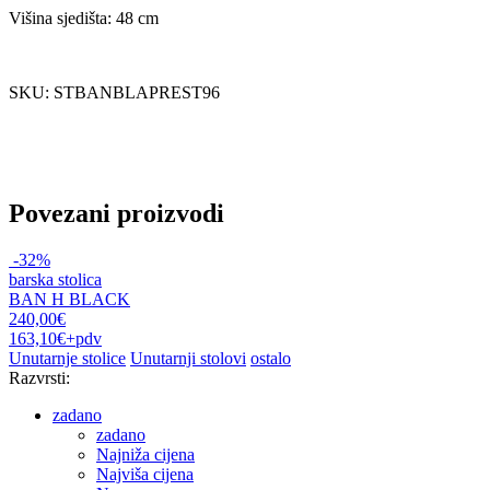
Višina sjedišta: 48 cm
SKU: STBANBLAPREST96
Povezani proizvodi
-32%
barska stolica
BAN H BLACK
240,00€
163,10€
+pdv
Unutarnje stolice
Unutarnji stolovi
ostalo
Razvrsti:
zadano
zadano
Najniža cijena
Najviša cijena