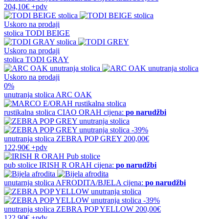
204,10€
+pdv
Uskoro na prodaji
stolica
TODI BEIGE
Uskoro na prodaji
stolica
TODI GRAY
Uskoro na prodaji
0%
unutranja stolica
ARC OAK
rustikalna stolica
CIAO ORAH
cijena:
po narudžbi
-39%
unutranja stolica
ZEBRA POP GREY
200,00€
122,90€
+pdv
pub stolice
IRISH R ORAH
cijena:
po narudžbi
unutarnja stolica
AFRODITA/BJELA
cijena:
po narudžbi
-39%
unutranja stolica
ZEBRA POP YELLOW
200,00€
122,90€
+pdv