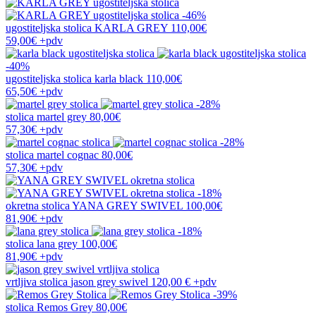
-46%
ugostiteljska stolica
KARLA GREY
110,00€
59,00€
+pdv
-40%
ugostiteljska stolica
karla black
110,00€
65,50€
+pdv
-28%
stolica
martel grey
80,00€
57,30€
+pdv
-28%
stolica
martel cognac
80,00€
57,30€
+pdv
-18%
okretna stolica
YANA GREY SWIVEL
100,00€
81,90€
+pdv
-18%
stolica
lana grey
100,00€
81,90€
+pdv
vrtljiva stolica
jason grey swivel
120,00 €
+pdv
-39%
stolica
Remos Grey
80,00€