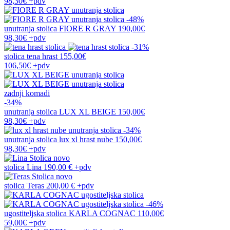
98,30€
+pdv
-48%
unutranja stolica
FIORE R GRAY
190,00€
98,30€
+pdv
-31%
stolica
tena hrast
155,00€
106,50€
+pdv
zadnji komadi
-34%
unutranja stolica
LUX XL BEIGE
150,00€
98,30€
+pdv
-34%
unutranja stolica
lux xl hrast nube
150,00€
98,30€
+pdv
novo
stolica
Lina
190,00 €
+pdv
novo
stolica
Teras
200,00 €
+pdv
-46%
ugostiteljska stolica
KARLA COGNAC
110,00€
59,00€
+pdv