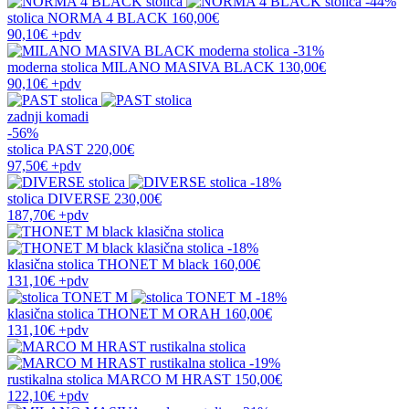
-44%
stolica
NORMA 4 BLACK
160,00€
90,10€
+pdv
-31%
moderna stolica
MILANO MASIVA BLACK
130,00€
90,10€
+pdv
zadnji komadi
-56%
stolica
PAST
220,00€
97,50€
+pdv
-18%
stolica
DIVERSE
230,00€
187,70€
+pdv
-18%
klasična stolica
THONET M black
160,00€
131,10€
+pdv
-18%
klasična stolica
THONET M ORAH
160,00€
131,10€
+pdv
-19%
rustikalna stolica
MARCO M HRAST
150,00€
122,10€
+pdv