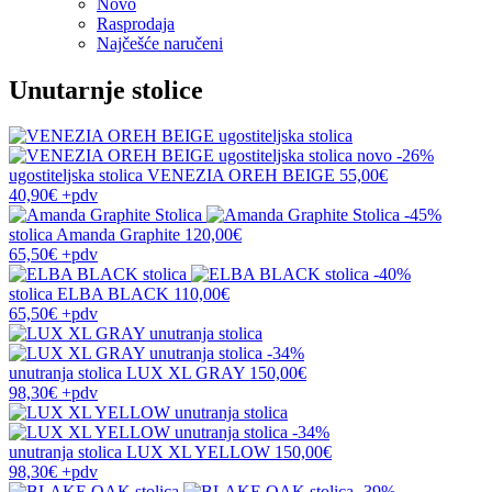
Novo
Rasprodaja
Najčešće naručeni
Unutarnje stolice
novo
-26%
ugostiteljska stolica
VENEZIA OREH BEIGE
55,00€
40,90€
+pdv
-45%
stolica
Amanda Graphite
120,00€
65,50€
+pdv
-40%
stolica
ELBA BLACK
110,00€
65,50€
+pdv
-34%
unutranja stolica
LUX XL GRAY
150,00€
98,30€
+pdv
-34%
unutranja stolica
LUX XL YELLOW
150,00€
98,30€
+pdv
-39%