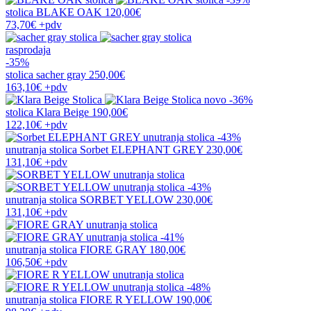
stolica
BLAKE OAK
120,00€
73,70€
+pdv
rasprodaja
-35%
stolica
sacher gray
250,00€
163,10€
+pdv
novo
-36%
stolica
Klara Beige
190,00€
122,10€
+pdv
-43%
unutranja stolica
Sorbet ELEPHANT GREY
230,00€
131,10€
+pdv
-43%
unutranja stolica
SORBET YELLOW
230,00€
131,10€
+pdv
-41%
unutranja stolica
FIORE GRAY
180,00€
106,50€
+pdv
-48%
unutranja stolica
FIORE R YELLOW
190,00€