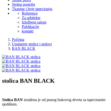
Stolna postolja
Tkanine i boje tapeciranja
Reference
Za arhitekte
Izložbeni saloni
Publikacije
kontakt
Početna
Unutarnje stolice i stolovi
BAN BLACK
stolica
BAN BLACK
Stolica BAN
izrađena je od punog bukovog drveta sa tapeciranim
sjedištem.