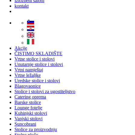
Izložbeni saloni
kontakt
Akcije
ČISTIMO SKLADIŠTE
Vrtne stolice i stolovi
Unutarnje stolice i stolovi
Vrtni namještaj
Vrtne ležaljke
Uredske stolice i stolovi
Blagovaonice
Stolice i stolovi za ugostiteljstvo
Catering oprema
Barske stolice
Lounge fotelje
Kuhinjski stolovi
Vanjski stolovi
Suncobrani
Stolice za proizvodnju
Stolne ploče