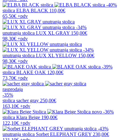
-40%
stolica
ELBA BLACK
110,00€
65,50€
+pdv
-34%
unutranja stolica
LUX XL GRAY
150,00€
98,30€
+pdv
-34%
unutranja stolica
LUX XL YELLOW
150,00€
98,30€
+pdv
-39%
stolica
BLAKE OAK
120,00€
73,70€
+pdv
rasprodaja
-35%
stolica
sacher gray
250,00€
163,10€
+pdv
novo
-36%
stolica
Klara Beige
190,00€
122,10€
+pdv
-43%
unutranja stolica
Sorbet ELEPHANT GREY
230,00€
131,10€
+pdv