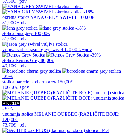
57,30€
+pdv
-18%
okretna stolica
YANA GREY SWIVEL
100,00€
81,90€
+pdv
-18%
stolica
lana grey
100,00€
81,90€
+pdv
vrtljiva stolica
jason grey swivel
120,00 €
+pdv
-39%
stolica
Remos Grey
80,00€
49,10€
+pdv
-29%
stolica
barcelona charm grey
150,00€
106,50€
+pdv
AKCIJA
-39%
unutarnja stolica
MELANIE QUEBEC (RAZLIČITE BOJE)
120,00€
73,70€
+pdv
-34%