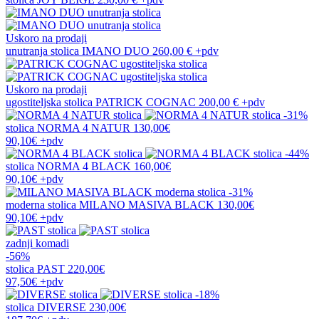
Uskoro na prodaji
unutranja stolica
IMANO DUO
260,00 €
+pdv
Uskoro na prodaji
ugostiteljska stolica
PATRICK COGNAC
200,00 €
+pdv
-31%
stolica
NORMA 4 NATUR
130,00€
90,10€
+pdv
-44%
stolica
NORMA 4 BLACK
160,00€
90,10€
+pdv
-31%
moderna stolica
MILANO MASIVA BLACK
130,00€
90,10€
+pdv
zadnji komadi
-56%
stolica
PAST
220,00€
97,50€
+pdv
-18%
stolica
DIVERSE
230,00€