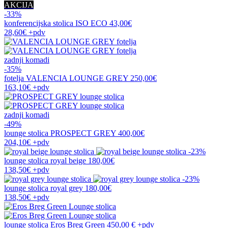
AKCIJA
-33%
konferencijska stolica
ISO ECO
43,00€
28,60€
+pdv
zadnji komadi
-35%
fotelja
VALENCIA LOUNGE GREY
250,00€
163,10€
+pdv
zadnji komadi
-49%
lounge stolica
PROSPECT GREY
400,00€
204,10€
+pdv
-23%
lounge stolica
royal beige
180,00€
138,50€
+pdv
-23%
lounge stolica
royal grey
180,00€
138,50€
+pdv
lounge stolica
Eros Breg Green
450,00 €
+pdv