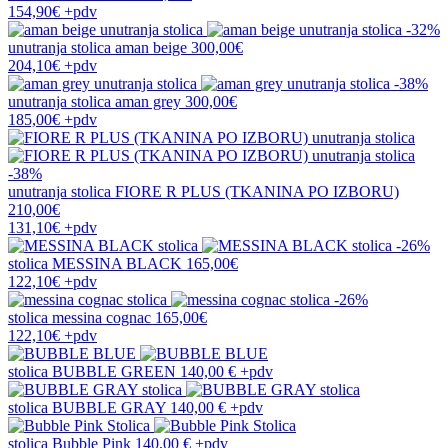
154,90€
+pdv
-32%
unutranja stolica
aman beige
300,00€
204,10€
+pdv
-38%
unutranja stolica
aman grey
300,00€
185,00€
+pdv
-38%
unutranja stolica
FIORE R PLUS (TKANINA PO IZBORU)
210,00€
131,10€
+pdv
-26%
stolica
MESSINA BLACK
165,00€
122,10€
+pdv
-26%
stolica
messina cognac
165,00€
122,10€
+pdv
stolica
BUBBLE GREEN
140,00 €
+pdv
stolica
BUBBLE GRAY
140,00 €
+pdv
stolica
Bubble Pink
140,00 €
+pdv