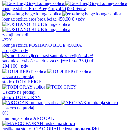
lounge stolica
Eros Breg Grey
450,00 €
+pdv
lounge stolica
eros breg beige
450,00 €
+pdv
zadnji komadi
-22%
lounge stolica
POSITANO BLUE
450,00€
351,60€
+pdv
-42%
sanduk za cvijeće
sanduk za cvijeće hrast
350,00€
204,10€
+pdv
Uskoro na prodaji
stolica
TODI BEIGE
Uskoro na prodaji
stolica
TODI GRAY
Uskoro na prodaji
0%
unutranja stolica
ARC OAK
rustikalna stolica
CIAO ORAH
cijena:
po narudžbi