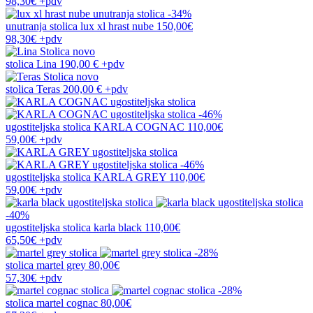
98,30€
+pdv
-34%
unutranja stolica
lux xl hrast nube
150,00€
98,30€
+pdv
novo
stolica
Lina
190,00 €
+pdv
novo
stolica
Teras
200,00 €
+pdv
-46%
ugostiteljska stolica
KARLA COGNAC
110,00€
59,00€
+pdv
-46%
ugostiteljska stolica
KARLA GREY
110,00€
59,00€
+pdv
-40%
ugostiteljska stolica
karla black
110,00€
65,50€
+pdv
-28%
stolica
martel grey
80,00€
57,30€
+pdv
-28%
stolica
martel cognac
80,00€