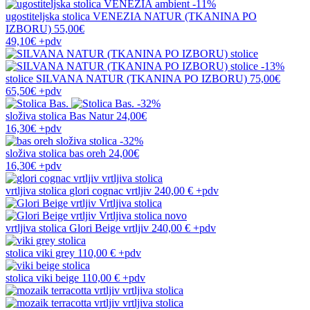
-11%
ugostiteljska stolica
VENEZIA NATUR (TKANINA PO
IZBORU)
55,00€
49,10€
+pdv
-13%
stolice
SILVANA NATUR (TKANINA PO IZBORU)
75,00€
65,50€
+pdv
-32%
složiva stolica
Bas Natur
24,00€
16,30€
+pdv
-32%
složiva stolica
bas oreh
24,00€
16,30€
+pdv
vrtljiva stolica
glori cognac vrtljiv
240,00 €
+pdv
novo
vrtljiva stolica
Glori Beige vrtljiv
240,00 €
+pdv
stolica
viki grey
110,00 €
+pdv
stolica
viki beige
110,00 €
+pdv