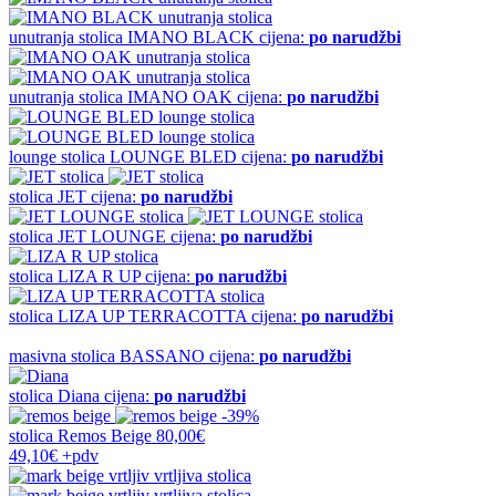
unutranja stolica
IMANO BLACK
cijena:
po narudžbi
unutranja stolica
IMANO OAK
cijena:
po narudžbi
lounge stolica
LOUNGE BLED
cijena:
po narudžbi
stolica
JET
cijena:
po narudžbi
stolica
JET LOUNGE
cijena:
po narudžbi
stolica
LIZA R UP
cijena:
po narudžbi
stolica
LIZA UP TERRACOTTA
cijena:
po narudžbi
masivna stolica
BASSANO
cijena:
po narudžbi
stolica
Diana
cijena:
po narudžbi
-39%
stolica
Remos Beige
80,00€
49,10€
+pdv