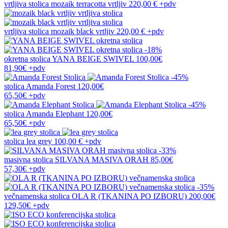
vrtljiva stolica
mozaik terracotta vrtljiv
220,00 €
+pdv
vrtljiva stolica
mozaik black vrtljiv
220,00 €
+pdv
-18%
okretna stolica
YANA BEIGE SWIVEL
100,00€
81,90€
+pdv
-45%
stolica
Amanda Forest
120,00€
65,50€
+pdv
-45%
stolica
Amanda Elephant
120,00€
65,50€
+pdv
stolica
lea grey
100,00 €
+pdv
-33%
masivna stolica
SILVANA MASIVA ORAH
85,00€
57,30€
+pdv
-35%
večnamenska stolica
OLA R (TKANINA PO IZBORU)
200,00€
129,50€
+pdv