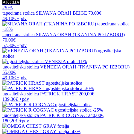
AKCIJA
-30%
tapecirana stolica
SILVANA ORAH BEIGE
70,00€
49,10€
+pdv
-18%
tapecirana stolica
SILVANA ORAH (TKANINA PO IZBORU)
70,00€
57,30€
+pdv
-11%
ugostiteljska stolica
VENEZIA ORAH (TKANINA PO IZBORU)
55,00€
49,10€
+pdv
-30%
ugostiteljska stolica
PATRICK HRAST
200,00€
139,30€
+pdv
-25%
ugostiteljska stolica
PATRICK R COGNAC
240,00€
180,20€
+pdv
-43%