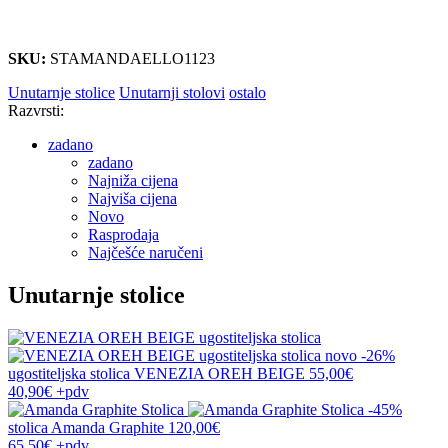
SKU:
STAMANDAELLO1123
Unutarnje stolice
Unutarnji stolovi
ostalo
Razvrsti:
zadano
zadano
Najniža cijena
Najviša cijena
Novo
Rasprodaja
Najčešće naručeni
Unutarnje stolice
novo
-26%
ugostiteljska stolica
VENEZIA OREH BEIGE
55,00€
40,90€
+pdv
-45%
stolica
Amanda Graphite
120,00€
65,50€
+pdv