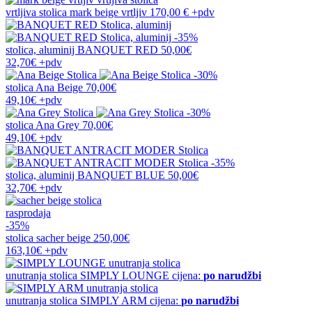
vrtljiva stolica
mark beige vrtljiv
170,00 €
+pdv
-35%
stolica, aluminij
BANQUET RED
50,00€
32,70€
+pdv
-30%
stolica
Ana Beige
70,00€
49,10€
+pdv
-30%
stolica
Ana Grey
70,00€
49,10€
+pdv
-35%
stolica, aluminij
BANQUET BLUE
50,00€
32,70€
+pdv
rasprodaja
-35%
stolica
sacher beige
250,00€
163,10€
+pdv
unutranja stolica
SIMPLY LOUNGE
cijena:
po narudžbi
unutranja stolica
SIMPLY ARM
cijena:
po narudžbi