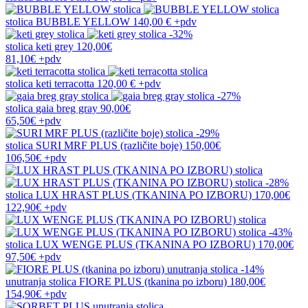
stolica
BUBBLE YELLOW
140,00 €
+pdv
-32%
stolica
keti grey
120,00€
81,10€
+pdv
stolica
keti terracotta
120,00 €
+pdv
-27%
stolica
gaia breg gray
90,00€
65,50€
+pdv
-29%
stolica
SURI MRF PLUS (različite boje)
150,00€
106,50€
+pdv
-28%
stolica
LUX HRAST PLUS (TKANINA PO IZBORU)
170,00€
122,90€
+pdv
-43%
stolica
LUX WENGE PLUS (TKANINA PO IZBORU)
170,00€
97,50€
+pdv
-14%
unutranja stolica
FIORE PLUS (tkanina po izboru)
180,00€
154,90€
+pdv