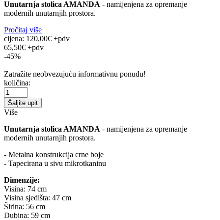
Unutarnja stolica AMANDA
- namijenjena za opremanje
modernih unutarnjih prostora.
Pročitaj više
cijena:
120,00€ +pdv
65,50€ +pdv
-45%
Zatražite neobvezujuću informativnu ponudu!
količina:
Šaljite upit
Više
Unutarnja stolica AMANDA
- namijenjena za opremanje
modernih unutarnjih prostora.
- Metalna konstrukcija crne boje
- Tapecirana u sivu mikrotkaninu
Dimenzije:
Visina: 74 cm
Visina sjedišta: 47 cm
Širina: 56 cm
Dubina: 59 cm