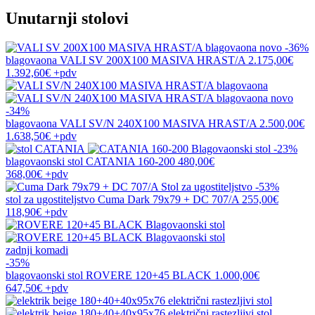
Unutarnji stolovi
novo
-36%
blagovaona
VALI SV 200X100 MASIVA HRAST/A
2.175,00€
1.392,60€
+pdv
novo
-34%
blagovaona
VALI SV/N 240X100 MASIVA HRAST/A
2.500,00€
1.638,50€
+pdv
-23%
blagovaonski stol
CATANIA 160-200
480,00€
368,00€
+pdv
-53%
stol za ugostiteljstvo
Cuma Dark 79x79 + DC 707/A
255,00€
118,90€
+pdv
zadnji komadi
-35%
blagovaonski stol
ROVERE 120+45 BLACK
1.000,00€
647,50€
+pdv