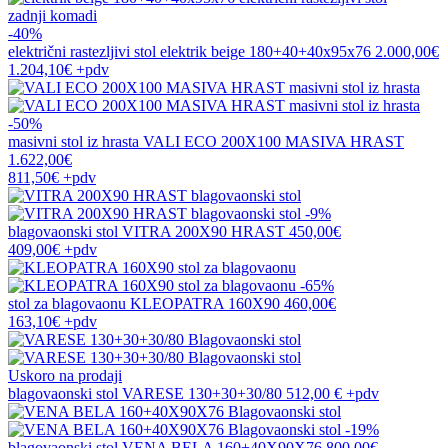
zadnji komadi
-40%
električni rastezljivi stol
elektrik beige 180+40+40x95x76
2.000,00€
1.204,10€
+pdv
-50%
masivni stol iz hrasta
VALI ECO 200X100 MASIVA HRAST
1.622,00€
811,50€
+pdv
-9%
blagovaonski stol
VITRA 200X90 HRAST
450,00€
409,00€
+pdv
-65%
stol za blagovaonu
KLEOPATRA 160X90
460,00€
163,10€
+pdv
Uskoro na prodaji
blagovaonski stol
VARESE 130+30+30/80
512,00 €
+pdv
-19%
blagovaonski stol
VENA BELA 160+40X90X76
800,00€