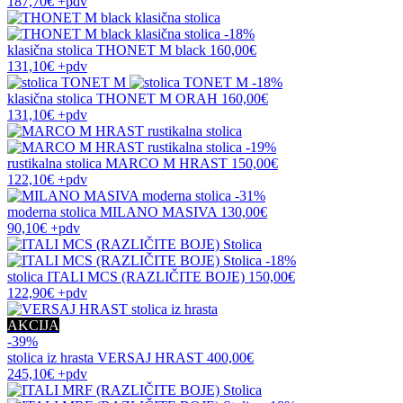
187,70€
+pdv
-18%
klasična stolica
THONET M black
160,00€
131,10€
+pdv
-18%
klasična stolica
THONET M ORAH
160,00€
131,10€
+pdv
-19%
rustikalna stolica
MARCO M HRAST
150,00€
122,10€
+pdv
-31%
moderna stolica
MILANO MASIVA
130,00€
90,10€
+pdv
-18%
stolica
ITALI MCS (RAZLIČITE BOJE)
150,00€
122,90€
+pdv
AKCIJA
-39%
stolica iz hrasta
VERSAJ HRAST
400,00€
245,10€
+pdv