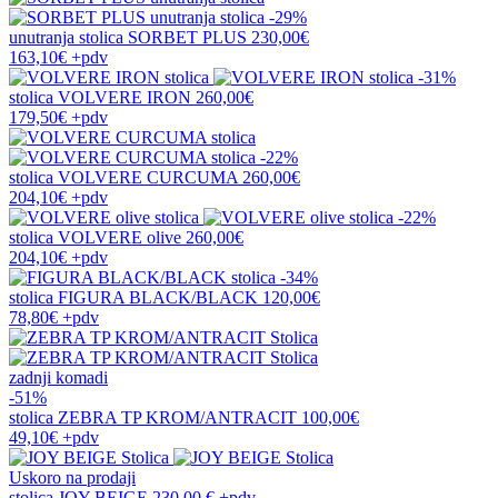
-29%
unutranja stolica
SORBET PLUS
230,00€
163,10€
+pdv
-31%
stolica
VOLVERE IRON
260,00€
179,50€
+pdv
-22%
stolica
VOLVERE CURCUMA
260,00€
204,10€
+pdv
-22%
stolica
VOLVERE olive
260,00€
204,10€
+pdv
-34%
stolica
FIGURA BLACK/BLACK
120,00€
78,80€
+pdv
zadnji komadi
-51%
stolica
ZEBRA TP KROM/ANTRACIT
100,00€
49,10€
+pdv
Uskoro na prodaji
stolica
JOY BEIGE
230,00 €
+pdv