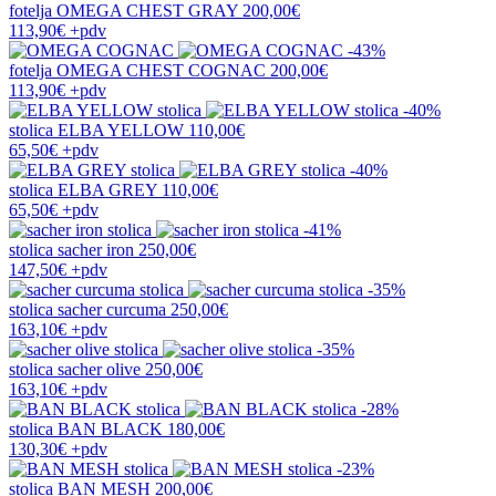
fotelja
OMEGA CHEST GRAY
200,00€
113,90€
+pdv
-43%
fotelja
OMEGA CHEST COGNAC
200,00€
113,90€
+pdv
-40%
stolica
ELBA YELLOW
110,00€
65,50€
+pdv
-40%
stolica
ELBA GREY
110,00€
65,50€
+pdv
-41%
stolica
sacher iron
250,00€
147,50€
+pdv
-35%
stolica
sacher curcuma
250,00€
163,10€
+pdv
-35%
stolica
sacher olive
250,00€
163,10€
+pdv
-28%
stolica
BAN BLACK
180,00€
130,30€
+pdv
-23%
stolica
BAN MESH
200,00€