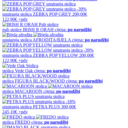
-39%
unutranja stolica
ZEBRA POP GREY
200,00€
122,90€
+pdv
pub stolice
IRISH R ORAH
cijena:
po narudžbi
unutarnja stolica
AFRODITA/BJELA
cijena:
po narudžbi
-39%
unutranja stolica
ZEBRA POP YELLOW
200,00€
122,90€
+pdv
stolica
Vede Oak
cijena:
po narudžbi
stolica
FIGURA BLACK/WOOD
cijena:
po narudžbi
stolica
MACAROON
cijena:
po narudžbi
-18%
unutranja stolica
PETRA PLUS
300,00€
245,10€
+pdv
stolica
FREDO
cijena:
po narudžbi