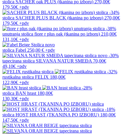
stolica
SACHER oak PLUS (tkanina po izboru)
270,00€
179,50€
+pdv
-34%
stolica
SACHER PLUS BLACK (tkanina po izboru)
270,00€
179,50€
+pdv
-38%
unutranja stolica
fiore r plus oak (tkanina po izboru)
210,00€
131,10€
+pdv
novo
stolica
Fabel
250,00 €
+pdv
novo
-30%
tapecirana stolica
SILVANA NATUR SMEĐA
70,00€
49,10€
+pdv
-32%
rustikalna stolica
FELIX
180,00€
122,90€
+pdv
-28%
stolica
BAN hrast
180,00€
130,30€
+pdv
-18%
stolica
HOST HRAST (TKANINA PO IZBORU)
180,00€
147,50€
+pdv