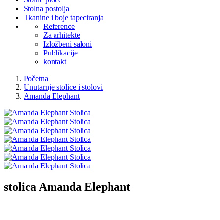
Stolna postolja
Tkanine i boje tapeciranja
Reference
Za arhitekte
Izložbeni saloni
Publikacije
kontakt
Početna
Unutarnje stolice i stolovi
Amanda Elephant
stolica
Amanda Elephant