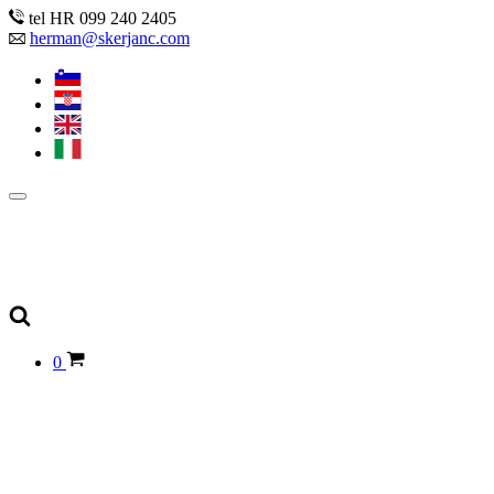
tel HR 099 240 2405
herman@skerjanc.com
0