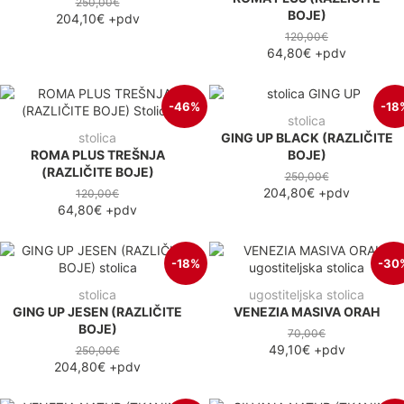
250,00€
BOJE)
204,10€
+pdv
120,00€
64,80€
+pdv
-46%
-18
stolica
stolica
GING UP BLACK (RAZLIČITE
ROMA PLUS TREŠNJA
BOJE)
(RAZLIČITE BOJE)
250,00€
204,80€
+pdv
120,00€
64,80€
+pdv
-18%
-30
stolica
ugostiteljska stolica
GING UP JESEN (RAZLIČITE
VENEZIA MASIVA ORAH
BOJE)
70,00€
49,10€
+pdv
250,00€
204,80€
+pdv