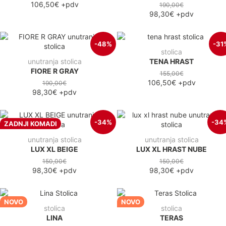
106,50€
+pdv
190,00€
98,30€
+pdv
-48%
-31
stolica
unutranja stolica
TENA HRAST
FIORE R GRAY
155,00€
106,50€
+pdv
190,00€
98,30€
+pdv
-34%
-34
ZADNJI KOMADI
unutranja stolica
unutranja stolica
LUX XL BEIGE
LUX XL HRAST NUBE
150,00€
150,00€
98,30€
+pdv
98,30€
+pdv
NOVO
NOVO
stolica
stolica
LINA
TERAS