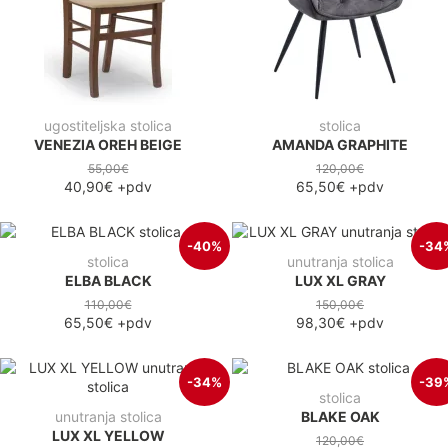
ugostiteljska stolica
stolica
VENEZIA OREH BEIGE
AMANDA GRAPHITE
55,00€
120,00€
40,90€
+pdv
65,50€
+pdv
-40%
-34
stolica
unutranja stolica
ELBA BLACK
LUX XL GRAY
110,00€
150,00€
65,50€
+pdv
98,30€
+pdv
-34%
-39
stolica
unutranja stolica
BLAKE OAK
LUX XL YELLOW
120,00€