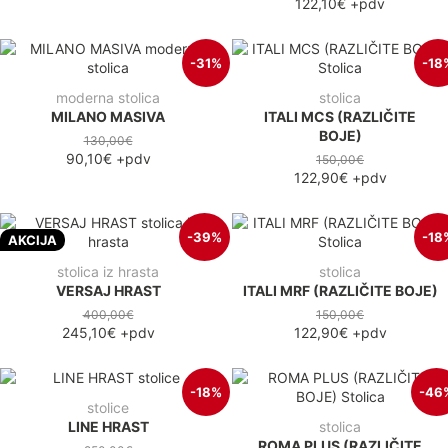
122,10€
+pdv
-31%
-18
moderna stolica
stolica
MILANO MASIVA
ITALI MCS (RAZLIČITE
BOJE)
130,00€
90,10€
+pdv
150,00€
122,90€
+pdv
-39%
-18
AKCIJA
stolica iz hrasta
stolica
VERSAJ HRAST
ITALI MRF (RAZLIČITE BOJE)
400,00€
150,00€
245,10€
+pdv
122,90€
+pdv
-18%
-46
stolice
LINE HRAST
stolica
ROMA PLUS (RAZLIČITE