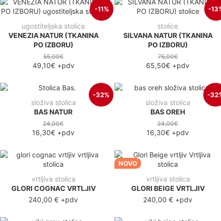
-11%
-13
ugostiteljska stolica
stolice
VENEZIA NATUR (TKANINA
SILVANA NATUR (TKANINA
PO IZBORU)
PO IZBORU)
55,00€
75,00€
49,10€
+pdv
65,50€
+pdv
-32%
-32
složiva stolica
složiva stolica
BAS NATUR
BAS OREH
24,00€
24,00€
16,30€
+pdv
16,30€
+pdv
NOVO
vrtljiva stolica
vrtljiva stolica
GLORI COGNAC VRTLJIV
GLORI BEIGE VRTLJIV
240,00 €
+pdv
240,00 €
+pdv