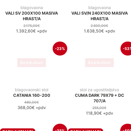
blagovaonski stol
električni rastezljivi stol
ROVERE 120+45 BLACK
ELEKTRIK BEIGE
180+40+40X95X76
1.000,00€
647,50€
+pdv
2.000,00€
1.204,10€
+pdv
-50%
-9
masivni stol iz hrasta
blagovaonski stol
VALI ECO 200X100 MASIVA
VITRA 200X90 HRAST
HRAST
450,00€
409,00€
+pdv
1.622,00€
811,50€
+pdv