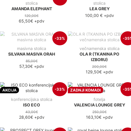
stolica
stolica
AMANDA ELEPHANT
LEA GREY
100,00 €
+pdv
120,00€
65,50€
+pdv
-33%
-35
masivna stolica
večnamenska stolica
SILVANA MASIVA ORAH
OLA R (TKANINA PO
IZBORU)
85,00€
57,30€
+pdv
200,00€
129,50€
+pdv
-33%
-35
AKCIJA
ZADNJI KOMADI
konferencijska stolica
fotelja
ISO ECO
VALENCIA LOUNGE GREY
43,00€
250,00€
28,60€
+pdv
163,10€
+pdv