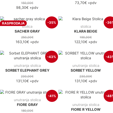
73,70€
+pdv
150,00€
98,30€
+pdv
-35%
-36
RASPRODAJA
stolica
stolica
SACHER GRAY
KLARA BEIGE
250,00€
190,00€
163,10€
+pdv
122,10€
+pdv
-43%
-43
unutranja stolica
unutranja stolica
SORBET ELEPHANT GREY
SORBET YELLOW
230,00€
230,00€
131,10€
+pdv
131,10€
+pdv
-41%
-48
unutranja stolica
FIORE GRAY
unutranja stolica
FIORE R YELLOW
180,00€