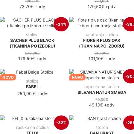
120,00€
270,00€
73,70€
+pdv
179,50€
+pdv
-34%
-38
stolica
unutranja stolica
SACHER PLUS BLACK
FIORE R PLUS OAK
(TKANINA PO IZBORU)
(TKANINA PO IZBORU)
270,00€
210,00€
179,50€
+pdv
131,10€
+pdv
-30
NOVO
NOVO
stolica
FABEL
tapecirana stolica
SILVANA NATUR SMEĐA
250,00 €
+pdv
70,00€
49,10€
+pdv
-32%
-28
rustikalna stolica
stolica
FELIX
BAN HRAST