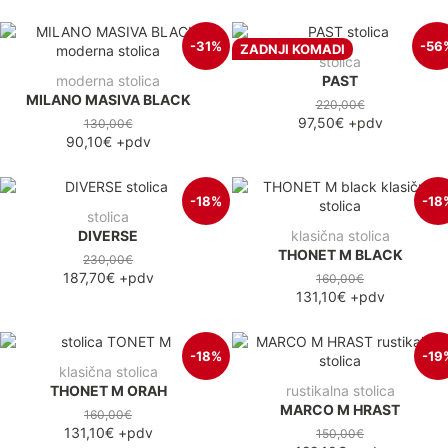
-31%
-56
ZADNJI KOMADI
stolica
moderna stolica
PAST
MILANO MASIVA BLACK
220,00€
97,50€
+pdv
130,00€
90,10€
+pdv
-18%
-18
stolica
DIVERSE
klasična stolica
THONET M BLACK
230,00€
187,70€
+pdv
160,00€
131,10€
+pdv
-18%
-19
klasična stolica
THONET M ORAH
rustikalna stolica
MARCO M HRAST
160,00€
131,10€
+pdv
150,00€