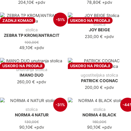
204,10€
+pdv
78,80€
+pdv
-51%
ZADNJI KOMADI
USKORO NA PRODAJI
stolica
stolica
JOY BEIGE
ZEBRA TP KROM/ANTRACIT
230,00 €
+pdv
100,00€
49,10€
+pdv
USKORO NA PRODAJI
USKORO NA PRODAJI
unutranja stolica
IMANO DUO
ugostiteljska stolica
PATRICK COGNAC
260,00 €
+pdv
200,00 €
+pdv
-31%
-44
stolica
stolica
NORMA 4 NATUR
NORMA 4 BLACK
130,00€
160,00€
90,10€
+pdv
90,10€
+pdv