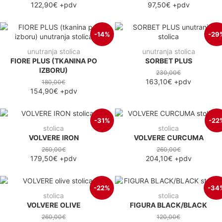
122,90€
+pdv
97,50€
+pdv
-14%
-29
unutranja stolica
unutranja stolica
FIORE PLUS (TKANINA PO
SORBET PLUS
IZBORU)
230,00€
163,10€
+pdv
180,00€
154,90€
+pdv
-31%
-22
stolica
stolica
VOLVERE IRON
VOLVERE CURCUMA
260,00€
260,00€
179,50€
+pdv
204,10€
+pdv
-22%
-34
stolica
stolica
VOLVERE OLIVE
FIGURA BLACK/BLACK
260,00€
120,00€