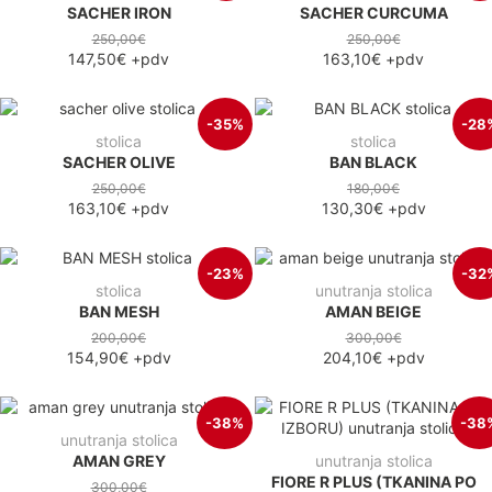
SACHER IRON
SACHER CURCUMA
250,00€
250,00€
147,50€
+pdv
163,10€
+pdv
-35%
-28
stolica
stolica
SACHER OLIVE
BAN BLACK
250,00€
180,00€
163,10€
+pdv
130,30€
+pdv
-23%
-32
stolica
unutranja stolica
BAN MESH
AMAN BEIGE
200,00€
300,00€
154,90€
+pdv
204,10€
+pdv
-38%
-38
unutranja stolica
AMAN GREY
unutranja stolica
FIORE R PLUS (TKANINA PO
300,00€