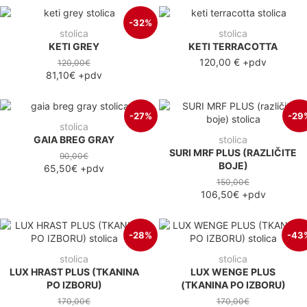
-32%
stolica
stolica
KETI GREY
KETI TERRACOTTA
120,00 €
+pdv
120,00€
81,10€
+pdv
-27%
-29
stolica
GAIA BREG GRAY
stolica
SURI MRF PLUS (RAZLIČITE
90,00€
BOJE)
65,50€
+pdv
150,00€
106,50€
+pdv
-28%
-43
stolica
stolica
LUX HRAST PLUS (TKANINA
LUX WENGE PLUS
PO IZBORU)
(TKANINA PO IZBORU)
170,00€
170,00€