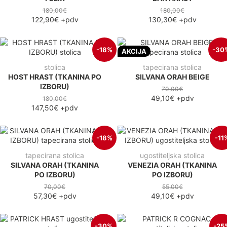
180,00€
180,00€
122,90€
+pdv
130,30€
+pdv
-18%
-30
AKCIJA
stolica
tapecirana stolica
HOST HRAST (TKANINA PO
SILVANA ORAH BEIGE
IZBORU)
70,00€
49,10€
+pdv
180,00€
147,50€
+pdv
-18%
-11
tapecirana stolica
ugostiteljska stolica
SILVANA ORAH (TKANINA
VENEZIA ORAH (TKANINA
PO IZBORU)
PO IZBORU)
70,00€
55,00€
57,30€
+pdv
49,10€
+pdv
-30%
-25