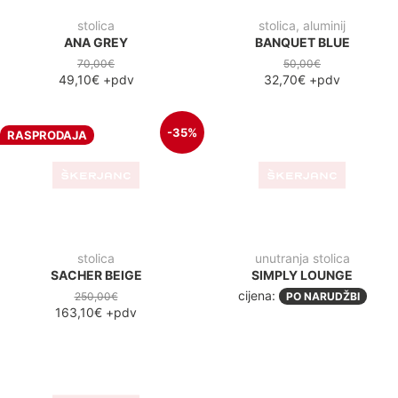
unutranja stolica
SIMPLY ARM
cijena:
PO NARUDŽBI
Unutarnji stolovi
-36%
-34
NOVO
NOVO
blagovaona
blagovaona
VALI SV 200X100 MASIVA
VALI SV/N 240X100 MASIVA