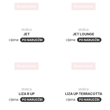
LIZA R UP
LIZA UP TERRACOTTA
cijena:
cijena:
PO NARUDŽBI
PO NARUDŽBI
masivna stolica
BASSANO
stolica
DIANA
cijena:
PO NARUDŽBI
cijena:
PO NARUDŽBI
-39%
stolica
vrtljiva stolica
REMOS BEIGE
MARK BEIGE VRTLJIV
170,00 €
+pdv
80,00€
49,10€
+pdv