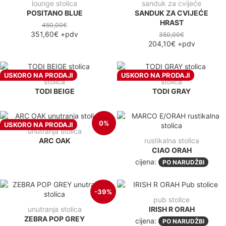
lounge stolica
sanduk za cvijeće
POSITANO BLUE
SANDUK ZA CVIJEĆE
HRAST
450,00€
351,60€
+pdv
350,00€
204,10€
+pdv
USKORO NA PRODAJI
USKORO NA PRODAJI
stolica
stolica
TODI BEIGE
TODI GRAY
0%
USKORO NA PRODAJI
unutranja stolica
ARC OAK
rustikalna stolica
CIAO ORAH
cijena:
PO NARUDŽBI
-39%
pub stolice
unutranja stolica
IRISH R ORAH
ZEBRA POP GREY
cijena:
PO NARUDŽBI