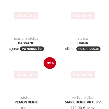
-35%
-30
stolica, aluminij
stolica
BANQUET RED
ANA BEIGE
50,00€
70,00€
32,70€
+pdv
49,10€
+pdv
-30%
-35
stolica
stolica, aluminij
ANA GREY
BANQUET BLUE