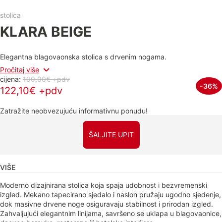
stolica
KLARA BEIGE
Elegantna blagovaonska stolica s drvenim nogama.
Pročitaj više
cijena:
190,00€ +pdv
-36%
122,10€ +pdv
Zatražite neobvezujuću informativnu ponudu!
ŠALJITE UPIT
VIŠE
Moderno dizajnirana stolica koja spaja udobnost i bezvremenski
izgled. Mekano tapecirano sjedalo i naslon pružaju ugodno sjedenje,
dok masivne drvene noge osiguravaju stabilnost i prirodan izgled.
Zahvaljujući elegantnim linijama, savršeno se uklapa u blagovaonice,