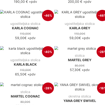
190,00 €
+pdv
200,00 €
+pdv
-46%
-46
ugostiteljska stolica
ugostiteljska stolica
KARLA COGNAC
KARLA GREY
110,00€
110,00€
59,00€
+pdv
59,00€
+pdv
-40%
-28
stolica
ugostiteljska stolica
MARTEL GREY
KARLA BLACK
80,00€
57,30€
+pdv
110,00€
65,50€
+pdv
-28%
-18
stolica
MARTEL COGNAC
okretna stolica
YANA GREY SWIVEL
80,00€