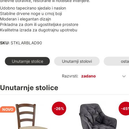
dnevne boravke, restorane ili hotelske interijere.
Udobno tapecirano sjedalo i naslon
Stabilne drvene noge u crnoj boji
Moderan i elegantan dizajn
Prikladna za dom ili ugostiteljske prostore
Kvalitetna izrada za dugotrajnu upotrebu
SKU:
STKLARBLAD90
Unutarnje stolice
Unutarnji stolovi
osta
Razvrsti:
zadano
Unutarnje stolice
-26%
-45
NOVO