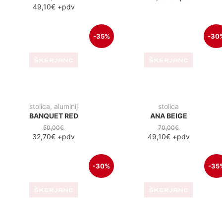
70,00€
50,00€
49,10€
+pdv
32,70€
+pdv
-35%
RASPRODAJA
stolica
unutranja stolica
SACHER BEIGE
SIMPLY LOUNGE
cijena:
250,00€
PO NARUDŽBI
163,10€
+pdv