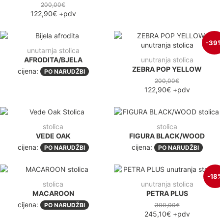
200,00€
122,90€
+pdv
-39
unutarnja stolica
AFRODITA/BJELA
unutranja stolica
ZEBRA POP YELLOW
cijena:
PO NARUDŽBI
200,00€
122,90€
+pdv
stolica
stolica
VEDE OAK
FIGURA BLACK/WOOD
cijena:
cijena:
PO NARUDŽBI
PO NARUDŽBI
-18
stolica
unutranja stolica
MACAROON
PETRA PLUS
cijena:
PO NARUDŽBI
300,00€
245,10€
+pdv