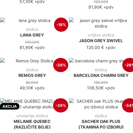
57,30€
+pdv
100,00€
81,90€
+pdv
-18%
stolica
LANA GREY
vrtljiva stolica
JASON GREY SWIVEL
100,00€
81,90€
+pdv
120,00 €
+pdv
-39%
-29
stolica
stolica
REMOS GREY
BARCELONA CHARM GREY
80,00€
150,00€
49,10€
+pdv
106,50€
+pdv
-39%
-34
AKCIJA
unutarnja stolica
stolica
MELANIE QUEBEC
SACHER OAK PLUS
(RAZLIČITE BOJE)
(TKANINA PO IZBORU)