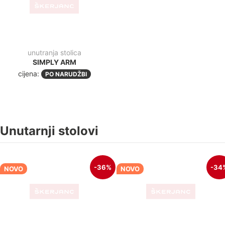
HRAST/A
HRAST/A
2.175,00€
2.500,00€
1.392,60€
+pdv
1.638,50€
+pdv
-23%
-53
blagovaonski stol
stol za ugostiteljstvo
CATANIA 160-200
CUMA DARK 79X79 + DC
707/A
480,00€
368,00€
+pdv
255,00€
118,90€
+pdv
-35%
-40
ZADNJI KOMADI
ZADNJI KOMADI