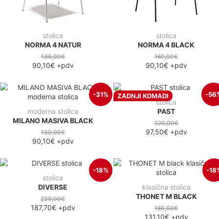
stolica
stolica
NORMA 4 NATUR
NORMA 4 BLACK
130,00€
160,00€
90,10€
+pdv
90,10€
+pdv
-31%
-56
ZADNJI KOMADI
stolica
moderna stolica
PAST
MILANO MASIVA BLACK
220,00€
97,50€
+pdv
130,00€
90,10€
+pdv
-18%
-18
stolica
DIVERSE
klasična stolica
THONET M BLACK
230,00€
187,70€
+pdv
160,00€
131,10€
+pdv