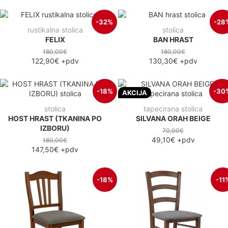
-32%
-28
rustikalna stolica
stolica
FELIX
BAN HRAST
180,00€
180,00€
122,90€
+pdv
130,30€
+pdv
-18%
-30
AKCIJA
stolica
tapecirana stolica
HOST HRAST (TKANINA PO
SILVANA ORAH BEIGE
IZBORU)
70,00€
49,10€
+pdv
180,00€
147,50€
+pdv
-18%
-11