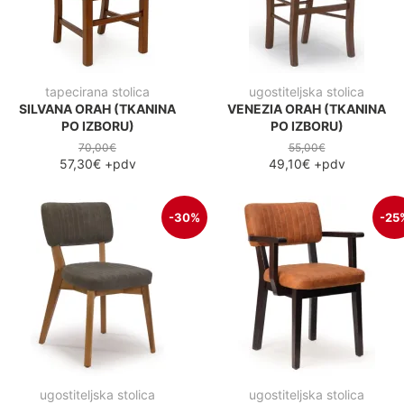
tapecirana stolica
ugostiteljska stolica
SILVANA ORAH (TKANINA
VENEZIA ORAH (TKANINA
PO IZBORU)
PO IZBORU)
70,00€
55,00€
57,30€
+pdv
49,10€
+pdv
-30%
-25
ugostiteljska stolica
ugostiteljska stolica