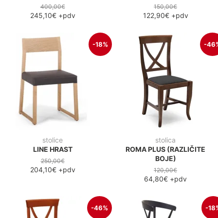
400,00€
150,00€
245,10€
+pdv
122,90€
+pdv
-18%
-46
stolice
stolica
LINE HRAST
ROMA PLUS (RAZLIČITE
BOJE)
250,00€
204,10€
+pdv
120,00€
64,80€
+pdv
-46%
-18