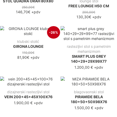
STOL QUADRA ORAH 80X80
lounge stol
FREE LOUNGE H50 CM
250,00€
146,70€
+pdv
200,00€
130,30€
+pdv
-26%
klubski stolić
GIRONA LOUNGE
rastezljivi stol s pametnim
mehanizmom
110,00€
SMART PLUS GREY
81,90€
+pdv
140+29+29X99X77
1.200,00 €
+pdv
dizajnerski rastezljivi stol
blagovaonski stol
VEIN 200+45+45X100X76
PIRAMIDE BELA
180+50+50X98X76
1.900,00 €
+pdv
1.500,00 €
+pdv