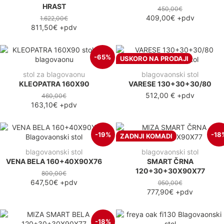
HRAST
450,00€
409,00€
+pdv
1.622,00€
811,50€
+pdv
-65%
USKORO NA PRODAJI
stol za blagovaonu
blagovaonski stol
KLEOPATRA 160X90
VARESE 130+30+30/80
512,00 €
+pdv
460,00€
163,10€
+pdv
-19%
-18
ZADNJI KOMADI
blagovaonski stol
blagovaonski stol
VENA BELA 160+40X90X76
SMART ČRNA
120+30+30X90X77
800,00€
647,50€
+pdv
950,00€
777,90€
+pdv
-18%