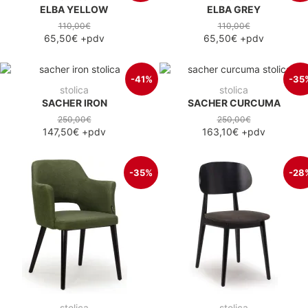
ELBA YELLOW
ELBA GREY
110,00€
110,00€
65,50€
+pdv
65,50€
+pdv
-41%
-35
stolica
stolica
SACHER IRON
SACHER CURCUMA
250,00€
250,00€
147,50€
+pdv
163,10€
+pdv
-35%
-28
stolica
stolica