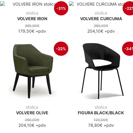
-31%
-22
stolica
stolica
VOLVERE IRON
VOLVERE CURCUMA
260,00€
260,00€
179,50€
+pdv
204,10€
+pdv
-22%
-34
stolica
stolica
VOLVERE OLIVE
FIGURA BLACK/BLACK
260,00€
120,00€
204,10€
+pdv
78,80€
+pdv