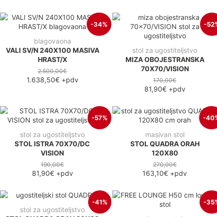
-34%
-52
blagovaona
VALI SV/N 240X100 MASIVA
stol za ugostiteljstvo
HRAST/X
MIZA OBOJESTRANSKA
70X70/VISION
2.500,00€
1.638,50€
+pdv
170,00€
81,90€
+pdv
-57%
-40
stol za ugostiteljstvo
masivan stol
STOL ISTRA 70X70/DC
STOL QUADRA ORAH
VISION
120X80
190,00€
270,00€
81,90€
+pdv
163,10€
+pdv
-41%
-35
stol za ugostiteljstvo