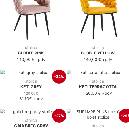
stolica
stolica
BUBBLE PINK
BUBBLE YELLOW
140,00 €
+pdv
140,00 €
+pdv
-32%
stolica
stolica
KETI GREY
KETI TERRACOTTA
120,00 €
+pdv
120,00€
81,10€
+pdv
-27%
-29
stolica
GAIA BREG GRAY
stolica