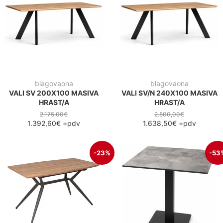
blagovaona
blagovaona
VALI SV 200X100 MASIVA
VALI SV/N 240X100 MASIVA
HRAST/A
HRAST/A
2.175,00€
2.500,00€
1.392,60€
+pdv
1.638,50€
+pdv
-23%
-53