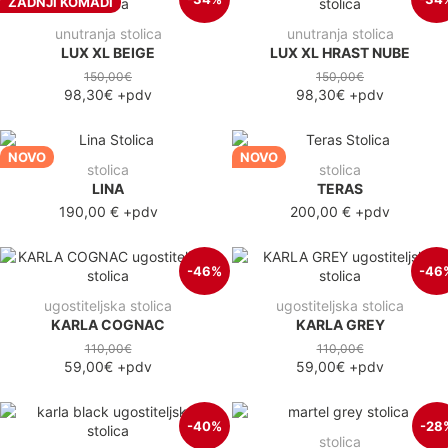
ZADNJI KOMADI
unutranja stolica
unutranja stolica
LUX XL BEIGE
LUX XL HRAST NUBE
150,00€
150,00€
98,30€
+pdv
98,30€
+pdv
NOVO
NOVO
stolica
stolica
LINA
TERAS
190,00 €
+pdv
200,00 €
+pdv
-46%
-46
ugostiteljska stolica
ugostiteljska stolica
KARLA COGNAC
KARLA GREY
110,00€
110,00€
59,00€
+pdv
59,00€
+pdv
-40%
-28
stolica