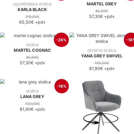
ugostiteljska stolica
MARTEL GREY
KARLA BLACK
80,00€
57,30€
+pdv
110,00€
65,50€
+pdv
-28%
-18
stolica
MARTEL COGNAC
okretna stolica
YANA GREY SWIVEL
80,00€
57,30€
+pdv
100,00€
81,90€
+pdv
-18%
stolica
LANA GREY
100,00€
81,90€
+pdv