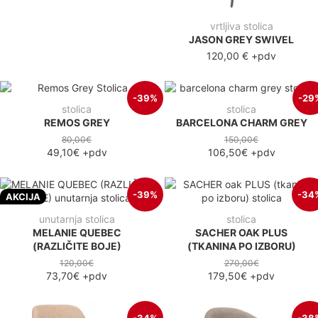
vrtljiva stolica
JASON GREY SWIVEL
120,00 €
+pdv
-39%
-29
stolica
stolica
REMOS GREY
BARCELONA CHARM GREY
80,00€
150,00€
49,10€
+pdv
106,50€
+pdv
-39%
-34
AKCIJA
unutarnja stolica
stolica
MELANIE QUEBEC
SACHER OAK PLUS
(RAZLIČITE BOJE)
(TKANINA PO IZBORU)
120,00€
270,00€
73,70€
+pdv
179,50€
+pdv