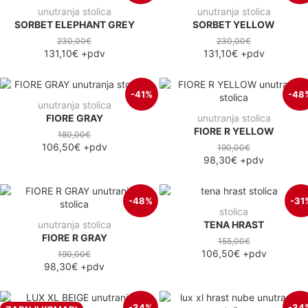
unutranja stolica
unutranja stolica
SORBET ELEPHANT GREY
SORBET YELLOW
230,00€
230,00€
131,10€
+pdv
131,10€
+pdv
-41%
-48
unutranja stolica
FIORE GRAY
unutranja stolica
FIORE R YELLOW
180,00€
106,50€
+pdv
190,00€
98,30€
+pdv
-48%
-31
stolica
unutranja stolica
TENA HRAST
FIORE R GRAY
155,00€
106,50€
+pdv
190,00€
98,30€
+pdv
-34%
-34