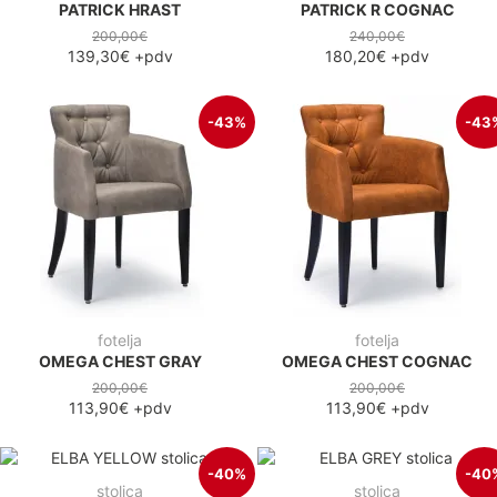
PATRICK HRAST
PATRICK R COGNAC
200,00€
240,00€
139,30€
+pdv
180,20€
+pdv
-43%
-43
fotelja
fotelja
OMEGA CHEST GRAY
OMEGA CHEST COGNAC
200,00€
200,00€
113,90€
+pdv
113,90€
+pdv
-40%
-40
stolica
stolica