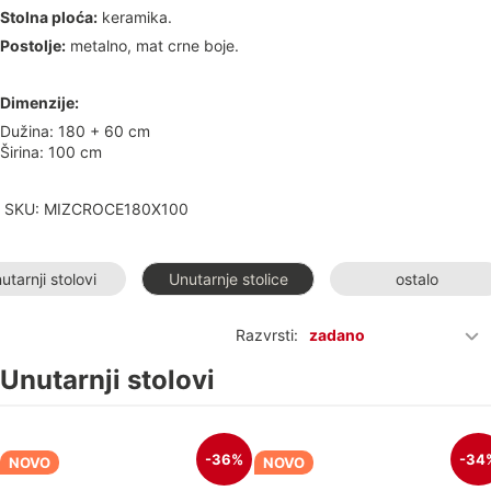
Stolna ploća:
keramika.
Postolje:
metalno, mat crne boje.
Dimenzije:
Dužina: 180 + 60 cm
Širina: 100 cm
SKU: MIZCROCE180X100
utarnji stolovi
Unutarnje stolice
ostalo
Razvrsti:
zadano
Unutarnji stolovi
-36%
-34
NOVO
NOVO