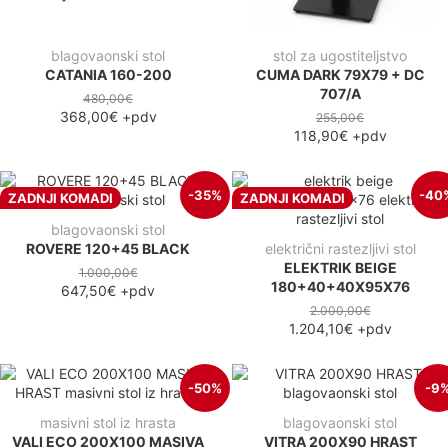
blagovaonski stol
stol za ugostiteljstvo
CATANIA 160-200
CUMA DARK 79X79 + DC
707/A
480,00€
368,00€
+pdv
255,00€
118,90€
+pdv
-35%
-40
ZADNJI KOMADI
ZADNJI KOMADI
blagovaonski stol
ROVERE 120+45 BLACK
električni rastezljivi stol
ELEKTRIK BEIGE
1.000,00€
180+40+40X95X76
647,50€
+pdv
2.000,00€
1.204,10€
+pdv
-50%
-9
masivni stol iz hrasta
blagovaonski stol
VALI ECO 200X100 MASIVA
VITRA 200X90 HRAST