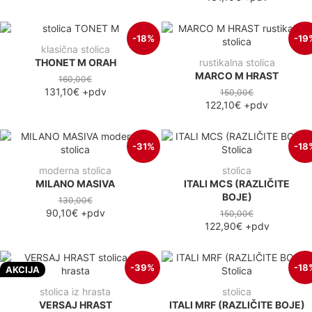
-18%
-19
klasična stolica
THONET M ORAH
rustikalna stolica
MARCO M HRAST
160,00€
131,10€
+pdv
150,00€
122,10€
+pdv
-31%
-18
moderna stolica
stolica
MILANO MASIVA
ITALI MCS (RAZLIČITE
BOJE)
130,00€
90,10€
+pdv
150,00€
122,90€
+pdv
-39%
-18
AKCIJA
stolica iz hrasta
stolica
VERSAJ HRAST
ITALI MRF (RAZLIČITE BOJE)