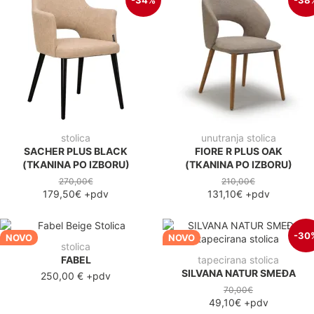
-34%
-38
stolica
unutranja stolica
SACHER PLUS BLACK
FIORE R PLUS OAK
(TKANINA PO IZBORU)
(TKANINA PO IZBORU)
270,00€
210,00€
179,50€
+pdv
131,10€
+pdv
-30
NOVO
NOVO
stolica
FABEL
tapecirana stolica
SILVANA NATUR SMEĐA
250,00 €
+pdv
70,00€
49,10€
+pdv