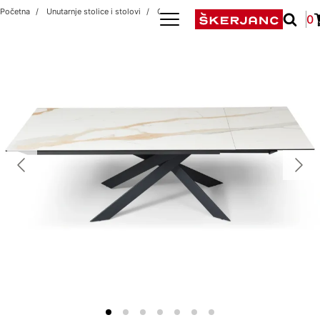
Početna
Unutarnje stolice i stolovi
CROCE 180+60X100
0