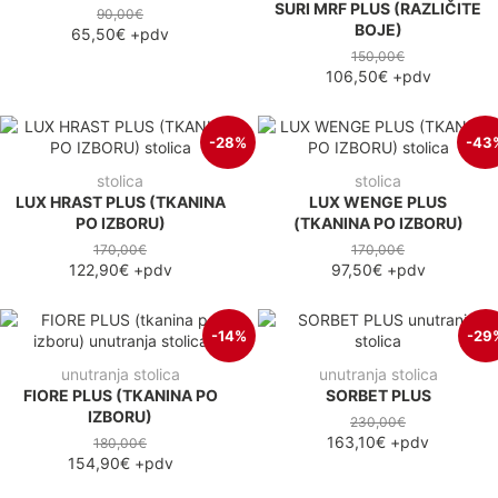
SURI MRF PLUS (RAZLIČITE
90,00€
BOJE)
65,50€
+pdv
150,00€
106,50€
+pdv
-28%
-43
stolica
stolica
LUX HRAST PLUS (TKANINA
LUX WENGE PLUS
PO IZBORU)
(TKANINA PO IZBORU)
170,00€
170,00€
122,90€
+pdv
97,50€
+pdv
-14%
-29
unutranja stolica
unutranja stolica
FIORE PLUS (TKANINA PO
SORBET PLUS
IZBORU)
230,00€
163,10€
+pdv
180,00€
154,90€
+pdv