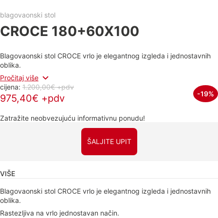
blagovaonski stol
CROCE 180+60X100
Blagovaonski stol CROCE vrlo je elegantnog izgleda i jednostavnih
oblika.
Pročitaj više
cijena:
1.200,00€ +pdv
-19%
975,40€ +pdv
Zatražite neobvezujuću informativnu ponudu!
ŠALJITE UPIT
VIŠE
Blagovaonski stol CROCE vrlo je elegantnog izgleda i jednostavnih
oblika.
Rastezljiva na vrlo jednostavan način.