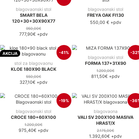
blagovaonski stol
blagovaonski stol
SMART BELA
FREYA OAK FI130
120+30+30X90X77
550,00 €
+pdv
950,00€
777,90€
+pdv
-41%
-32
AKCIJA
blagovaonski stol
stol za blagovaonu
FORMA 137+31X90
KLOE 180X90 BLACK
1.200,00€
811,50€
+pdv
550,00€
327,10€
+pdv
-19%
-36
blagovaonski stol
blagovaona
CROCE 180+60X100
VALI SV 200X100 MASIVA
HRAST/X
1.200,00€
975,40€
+pdv
2.175,00€
1.392,60€
+pdv