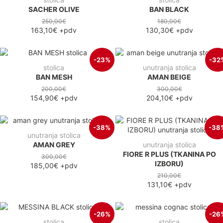
SACHER OLIVE
BAN BLACK
250,00€
180,00€
163,10€
+pdv
130,30€
+pdv
-23%
-32
stolica
unutranja stolica
BAN MESH
AMAN BEIGE
200,00€
300,00€
154,90€
+pdv
204,10€
+pdv
-38%
-38
unutranja stolica
AMAN GREY
unutranja stolica
FIORE R PLUS (TKANINA PO
300,00€
IZBORU)
185,00€
+pdv
210,00€
131,10€
+pdv
-26%
-26
stolica
stolica