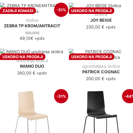
-51%
ZADNJI KOMADI
USKORO NA PRODAJI
stolica
stolica
JOY BEIGE
ZEBRA TP KROM/ANTRACIT
230,00 €
+pdv
100,00€
49,10€
+pdv
USKORO NA PRODAJI
USKORO NA PRODAJI
unutranja stolica
IMANO DUO
ugostiteljska stolica
PATRICK COGNAC
260,00 €
+pdv
200,00 €
+pdv
-31%
-44