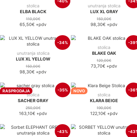
-40%
-34
stolica
unutranja stolica
ELBA BLACK
LUX XL GRAY
110,00€
150,00€
65,50€
+pdv
98,30€
+pdv
-34%
-39
stolica
unutranja stolica
BLAKE OAK
LUX XL YELLOW
120,00€
73,70€
+pdv
150,00€
98,30€
+pdv
-35%
-36
RASPRODAJA
NOVO
stolica
stolica
SACHER GRAY
KLARA BEIGE
250,00€
190,00€
163,10€
+pdv
122,10€
+pdv
-43%
-43