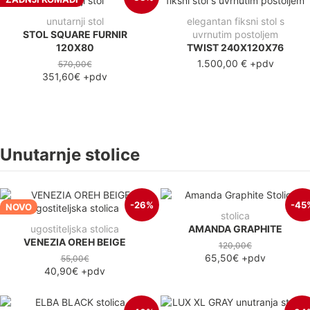
unutarnji stol
elegantan fiksni stol s
STOL SQUARE FURNIR
uvrnutim postoljem
120X80
TWIST 240X120X76
1.500,00 €
+pdv
570,00€
351,60€
+pdv
Unutarnje stolice
-26%
-45
NOVO
stolica
ugostiteljska stolica
AMANDA GRAPHITE
VENEZIA OREH BEIGE
120,00€
65,50€
+pdv
55,00€
40,90€
+pdv