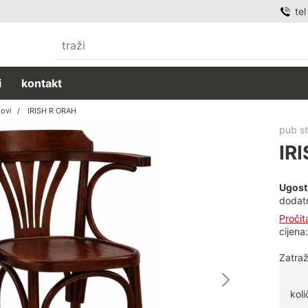
te
i
kontakt
lovi
IRISH R ORAH
pub st
IR
Ugosti
dodatn
Pročit
cijena
Zatraž
koli