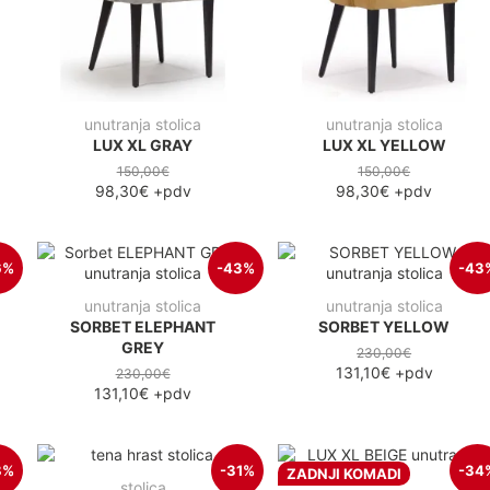
unutranja stolica
unutranja stolica
LUX XL GRAY
LUX XL YELLOW
150,00€
150,00€
98,30€
+pdv
98,30€
+pdv
6%
-43%
-43
unutranja stolica
unutranja stolica
SORBET ELEPHANT
SORBET YELLOW
GREY
230,00€
131,10€
+pdv
230,00€
131,10€
+pdv
8%
-31%
-34
ZADNJI KOMADI
stolica