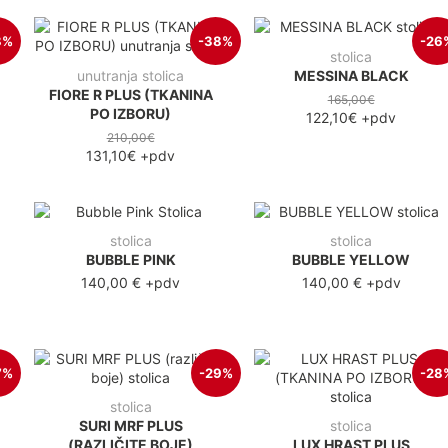
8%
-38%
-26
stolica
unutranja stolica
MESSINA BLACK
FIORE R PLUS (TKANINA
165,00€
PO IZBORU)
122,10€
+pdv
210,00€
131,10€
+pdv
stolica
stolica
BUBBLE PINK
BUBBLE YELLOW
140,00 €
+pdv
140,00 €
+pdv
7%
-29%
-28
stolica
SURI MRF PLUS
stolica
(RAZLIČITE BOJE)
LUX HRAST PLUS