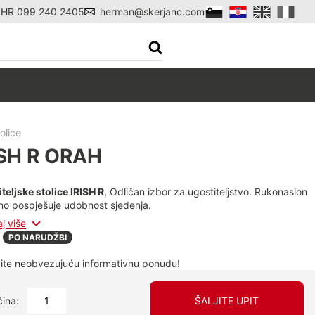
l HR 099 240 2405
herman@skerjanc.com
olice
ISH R ORAH
teljske stolice IRISH R
, Odličan izbor za ugostiteljstvo. Rukonaslon
o pospješuje udobnost sjedenja.
aj više
:
PO NARUDŽBI
ite neobvezujuću informativnu ponudu!
čina:
ŠALJITE UPIT