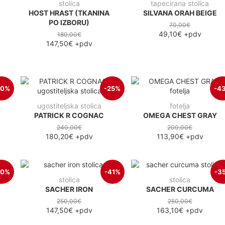
stolica
tapecirana stolica
HOST HRAST (TKANINA
SILVANA ORAH BEIGE
PO IZBORU)
70,00€
49,10€
+pdv
180,00€
147,50€
+pdv
30%
-25%
-4
ugostiteljska stolica
fotelja
PATRICK R COGNAC
OMEGA CHEST GRAY
240,00€
200,00€
180,20€
+pdv
113,90€
+pdv
40%
-41%
-3
stolica
stolica
SACHER IRON
SACHER CURCUMA
250,00€
250,00€
147,50€
+pdv
163,10€
+pdv