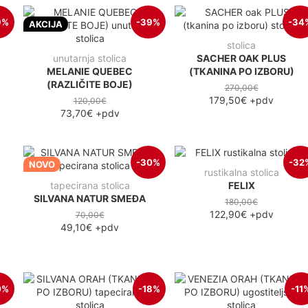
9%
-39%
-34
AKCIJA
stolica
unutarnja stolica
SACHER OAK PLUS
MELANIE QUEBEC
(TKANINA PO IZBORU)
(RAZLIČITE BOJE)
270,00€
179,50€
+pdv
120,00€
73,70€
+pdv
-30%
-32
NOVO
rustikalna stolica
tapecirana stolica
FELIX
SILVANA NATUR SMEĐA
180,00€
122,90€
+pdv
70,00€
49,10€
+pdv
0%
-18%
-11