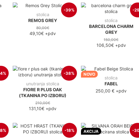
-39%
-2
stolica
REMOS GREY
stolica
BARCELONA CHARM
80,00€
GREY
49,10€
+pdv
150,00€
106,50€
+pdv
34%
-38%
NOVO
stolica
unutranja stolica
FABEL
FIORE R PLUS OAK
250,00 €
+pdv
(TKANINA PO IZBORU)
210,00€
131,10€
+pdv
28%
-18%
-3
AKCIJA