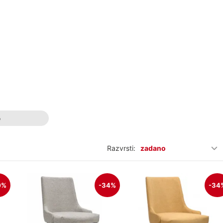
o
Razvrsti:
zadano
0%
-34%
-34