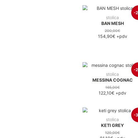
-
stolica
BAN MESH
200,00€
154,90€
+pdv
-
stolica
MESSINA COGNAC
165,00€
122,10€
+pdv
-
stolica
KETI GREY
120,00€