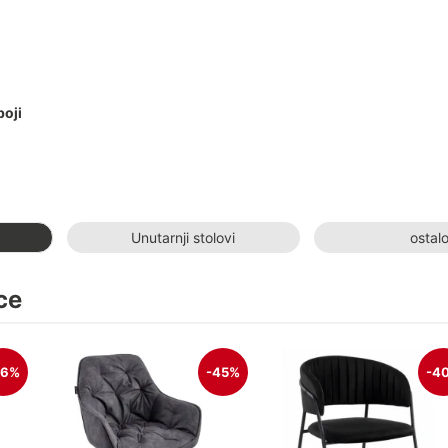
boji
Unutarnji stolovi
ostal
ce
26%
-45%
-4