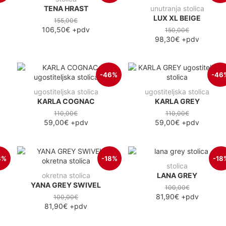
TENA HRAST
unutranja stolica
LUX XL BEIGE
155,00€
106,50€
+pdv
150,00€
98,30€
+pdv
-46%
-46
ugostiteljska stolica
ugostiteljska stolica
KARLA COGNAC
KARLA GREY
110,00€
110,00€
59,00€
+pdv
59,00€
+pdv
8%
-18%
-18
stolica
okretna stolica
LANA GREY
YANA GREY SWIVEL
100,00€
81,90€
+pdv
100,00€
81,90€
+pdv