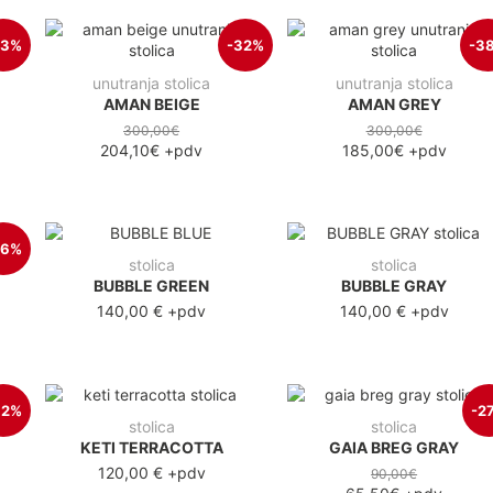
23%
-32%
-3
unutranja stolica
unutranja stolica
AMAN BEIGE
AMAN GREY
300,00€
300,00€
204,10€
+pdv
185,00€
+pdv
26%
stolica
stolica
BUBBLE GREEN
BUBBLE GRAY
140,00 €
+pdv
140,00 €
+pdv
32%
-2
stolica
stolica
KETI TERRACOTTA
GAIA BREG GRAY
120,00 €
+pdv
90,00€