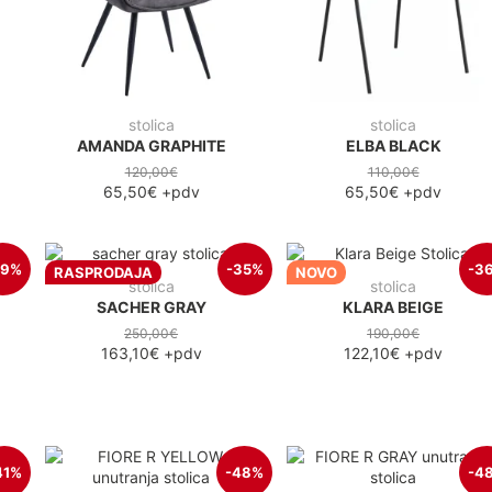
stolica
stolica
AMANDA GRAPHITE
ELBA BLACK
120,00€
110,00€
65,50€
+pdv
65,50€
+pdv
39%
-35%
-3
RASPRODAJA
NOVO
stolica
stolica
SACHER GRAY
KLARA BEIGE
250,00€
190,00€
163,10€
+pdv
122,10€
+pdv
41%
-48%
-4