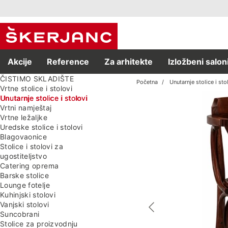
Akcije
Reference
Za arhitekte
Izložbeni salon
ČISTIMO SKLADIŠTE
Početna
Unutarnje stolice i sto
Vrtne stolice i stolovi
Unutarnje stolice i stolovi
Vrtni namještaj
Vrtne ležaljke
Uredske stolice i stolovi
Blagovaonice
Stolice i stolovi za
ugostiteljstvo
Catering oprema
Barske stolice
Lounge fotelje
Kuhinjski stolovi
Vanjski stolovi
Suncobrani
Stolice za proizvodnju