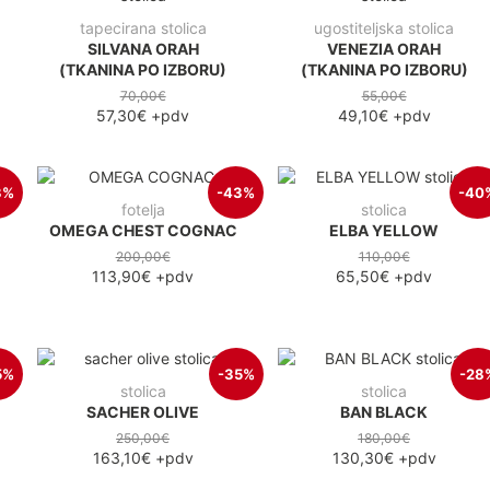
tapecirana stolica
ugostiteljska stolica
SILVANA ORAH
VENEZIA ORAH
(TKANINA PO IZBORU)
(TKANINA PO IZBORU)
70,00€
55,00€
57,30€
+pdv
49,10€
+pdv
3%
-43%
-40
fotelja
stolica
OMEGA CHEST COGNAC
ELBA YELLOW
200,00€
110,00€
113,90€
+pdv
65,50€
+pdv
5%
-35%
-28
stolica
stolica
SACHER OLIVE
BAN BLACK
250,00€
180,00€
163,10€
+pdv
130,30€
+pdv