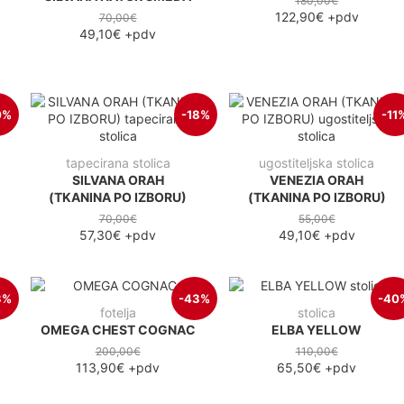
180,00€
122,90€
+pdv
70,00€
49,10€
+pdv
0%
-18%
-11
tapecirana stolica
ugostiteljska stolica
SILVANA ORAH
VENEZIA ORAH
(TKANINA PO IZBORU)
(TKANINA PO IZBORU)
70,00€
55,00€
57,30€
+pdv
49,10€
+pdv
3%
-43%
-40
fotelja
stolica
OMEGA CHEST COGNAC
ELBA YELLOW
200,00€
110,00€
113,90€
+pdv
65,50€
+pdv