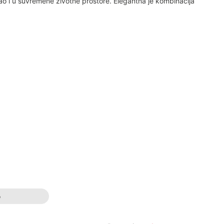
kao i u suvremene životne prostore. Elegantna je kombinacija
o