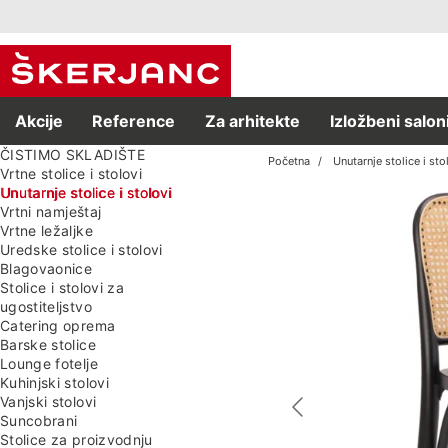
Akcije
Reference
Za arhitekte
Izložbeni salon
ČISTIMO SKLADIŠTE
Početna
Unutarnje stolice i sto
Vrtne stolice i stolovi
Unutarnje stolice i stolovi
Vrtni namještaj
Vrtne ležaljke
Uredske stolice i stolovi
Blagovaonice
Stolice i stolovi za
ugostiteljstvo
Catering oprema
Barske stolice
Lounge fotelje
Kuhinjski stolovi
Vanjski stolovi
Suncobrani
Stolice za proizvodnju