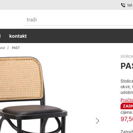
te
i
kontakt
lovi
PAST
stolic
PA
Stolic
okvir,
udobna
Pročit
ZADN
cijena
97,
Zatraž