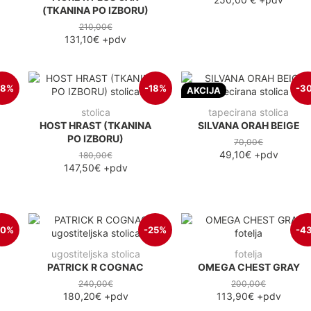
(TKANINA PO IZBORU)
210,00€
131,10€
+pdv
28%
-18%
-3
AKCIJA
stolica
tapecirana stolica
HOST HRAST (TKANINA
SILVANA ORAH BEIGE
PO IZBORU)
70,00€
49,10€
+pdv
180,00€
147,50€
+pdv
30%
-25%
-4
ugostiteljska stolica
fotelja
PATRICK R COGNAC
OMEGA CHEST GRAY
240,00€
200,00€
180,20€
+pdv
113,90€
+pdv