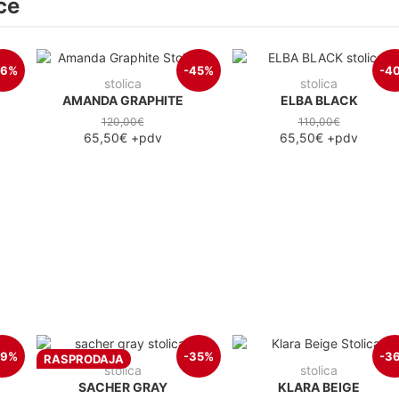
ce
26%
-45%
-4
stolica
stolica
AMANDA GRAPHITE
ELBA BLACK
120,00€
110,00€
65,50€
+pdv
65,50€
+pdv
39%
-35%
-3
RASPRODAJA
stolica
stolica
SACHER GRAY
KLARA BEIGE