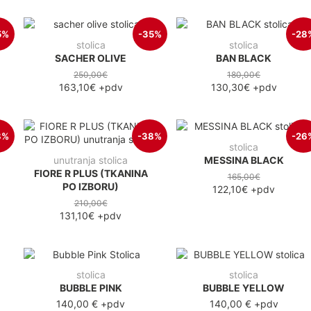
5%
-35%
-28
stolica
stolica
SACHER OLIVE
BAN BLACK
250,00€
180,00€
163,10€
+pdv
130,30€
+pdv
8%
-38%
-26
stolica
unutranja stolica
MESSINA BLACK
FIORE R PLUS (TKANINA
165,00€
PO IZBORU)
122,10€
+pdv
210,00€
131,10€
+pdv
stolica
stolica
BUBBLE PINK
BUBBLE YELLOW
140,00 €
+pdv
140,00 €
+pdv