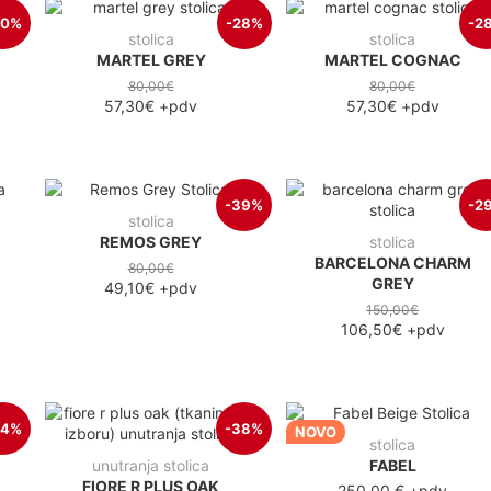
40%
-28%
-2
stolica
stolica
MARTEL GREY
MARTEL COGNAC
80,00€
80,00€
57,30€
+pdv
57,30€
+pdv
-39%
-2
stolica
REMOS GREY
stolica
BARCELONA CHARM
80,00€
GREY
49,10€
+pdv
150,00€
106,50€
+pdv
34%
-38%
NOVO
stolica
unutranja stolica
FABEL
FIORE R PLUS OAK
250,00 €
+pdv