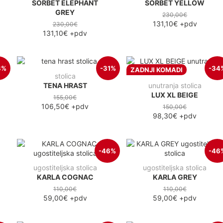
SORBET ELEPHANT
SORBET YELLOW
GREY
230,00€
131,10€
+pdv
230,00€
131,10€
+pdv
8%
-31%
-34
ZADNJI KOMADI
stolica
TENA HRAST
unutranja stolica
LUX XL BEIGE
155,00€
106,50€
+pdv
150,00€
98,30€
+pdv
-46%
-46
ugostiteljska stolica
ugostiteljska stolica
KARLA COGNAC
KARLA GREY
110,00€
110,00€
59,00€
+pdv
59,00€
+pdv