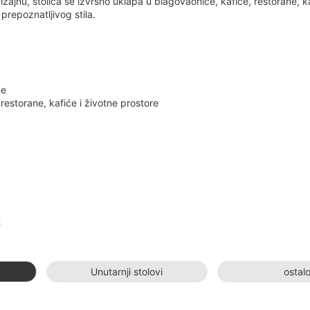
izajnu, stolica se izvrsno uklapa u blagovaonice, kafiće, restorane, 
 prepoznatljivog stila.
ne
restorane, kafiće i životne prostore
K
Unutarnji stolovi
ostal