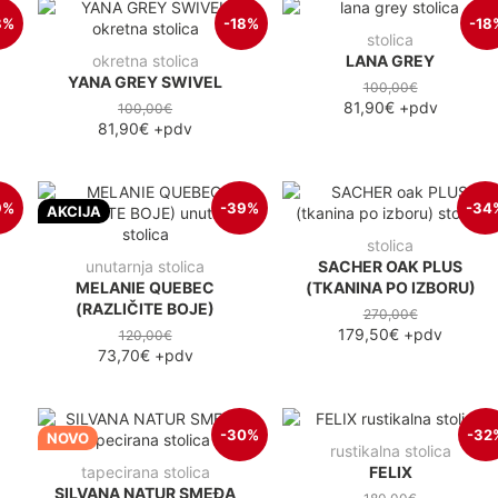
8%
-18%
-18
stolica
okretna stolica
LANA GREY
YANA GREY SWIVEL
100,00€
81,90€
+pdv
100,00€
81,90€
+pdv
9%
-39%
-34
AKCIJA
stolica
unutarnja stolica
SACHER OAK PLUS
MELANIE QUEBEC
(TKANINA PO IZBORU)
(RAZLIČITE BOJE)
270,00€
179,50€
+pdv
120,00€
73,70€
+pdv
-30%
-32
NOVO
rustikalna stolica
tapecirana stolica
FELIX
SILVANA NATUR SMEĐA