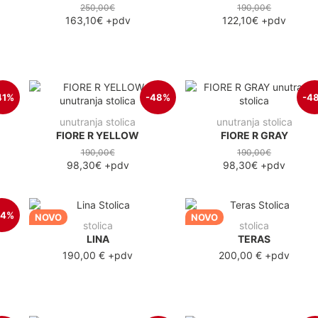
250,00€
190,00€
163,10€
+pdv
122,10€
+pdv
41%
-48%
-4
unutranja stolica
unutranja stolica
FIORE R YELLOW
FIORE R GRAY
190,00€
190,00€
98,30€
+pdv
98,30€
+pdv
34%
NOVO
NOVO
stolica
stolica
LINA
TERAS
190,00 €
+pdv
200,00 €
+pdv