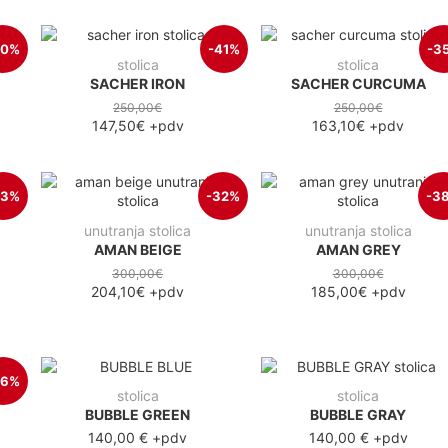
40%
-41%
-3
stolica
stolica
SACHER IRON
SACHER CURCUMA
250,00€
250,00€
147,50€
+pdv
163,10€
+pdv
23%
-32%
-3
unutranja stolica
unutranja stolica
AMAN BEIGE
AMAN GREY
300,00€
300,00€
204,10€
+pdv
185,00€
+pdv
26%
stolica
stolica
BUBBLE GREEN
BUBBLE GRAY
140,00 €
+pdv
140,00 €
+pdv