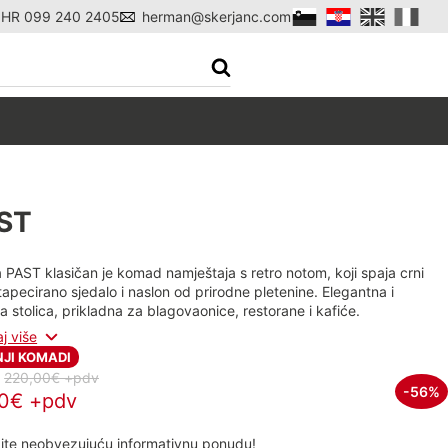
l HR 099 240 2405
herman@skerjanc.com
a
ST
a PAST klasičan je komad namještaja s retro notom, koji spaja crni
 tapecirano sjedalo i naslon od prirodne pletenine. Elegantna i
 stolica, prikladna za blagovaonice, restorane i kafiće.
aj više
JI KOMADI
:
220,00€ +pdv
-56%
50€ +pdv
ite neobvezujuću informativnu ponudu!