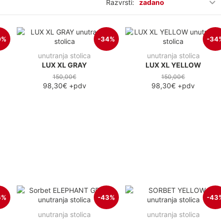
Razvrsti:
zadano
0%
-34%
-34
unutranja stolica
unutranja stolica
LUX XL GRAY
LUX XL YELLOW
150,00€
150,00€
98,30€
+pdv
98,30€
+pdv
6%
-43%
-43
unutranja stolica
unutranja stolica