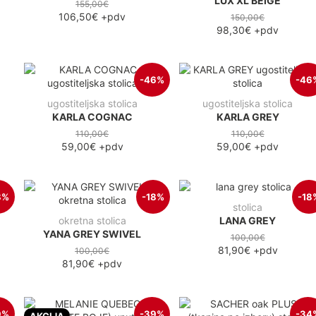
LUX XL BEIGE
155,00€
106,50€
+pdv
150,00€
98,30€
+pdv
-46%
-46
ugostiteljska stolica
ugostiteljska stolica
KARLA COGNAC
KARLA GREY
110,00€
110,00€
59,00€
+pdv
59,00€
+pdv
8%
-18%
-18
stolica
okretna stolica
LANA GREY
YANA GREY SWIVEL
100,00€
81,90€
+pdv
100,00€
81,90€
+pdv
9%
-39%
-34
AKCIJA