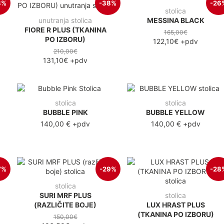
8%
-38%
-26
stolica
unutranja stolica
MESSINA BLACK
FIORE R PLUS (TKANINA
165,00€
PO IZBORU)
122,10€
+pdv
210,00€
131,10€
+pdv
stolica
stolica
BUBBLE PINK
BUBBLE YELLOW
140,00 €
+pdv
140,00 €
+pdv
7%
-29%
-28
stolica
SURI MRF PLUS
stolica
(RAZLIČITE BOJE)
LUX HRAST PLUS
(TKANINA PO IZBORU)
150,00€