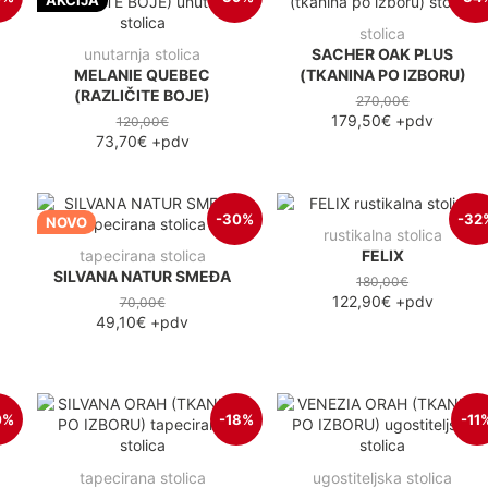
stolica
unutarnja stolica
SACHER OAK PLUS
MELANIE QUEBEC
(TKANINA PO IZBORU)
(RAZLIČITE BOJE)
270,00€
179,50€
+pdv
120,00€
73,70€
+pdv
-30%
-32
NOVO
rustikalna stolica
tapecirana stolica
FELIX
SILVANA NATUR SMEĐA
180,00€
122,90€
+pdv
70,00€
49,10€
+pdv
0%
-18%
-11
tapecirana stolica
ugostiteljska stolica