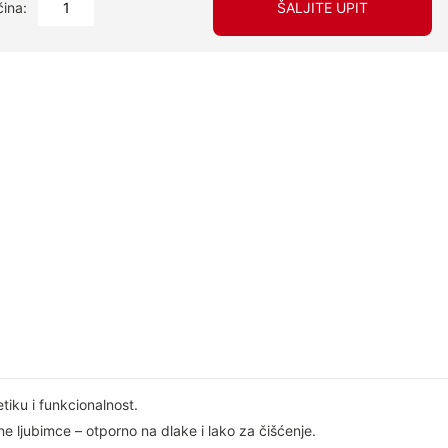
čina:
ŠALJITE UPIT
iku i funkcionalnost.
 ljubimce – otporno na dlake i lako za čišćenje.