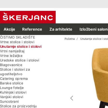
Akcije
Reference
Za arhitekte
Izložbeni salon
ČISTIMO SKLADIŠTE
Početna
Unutarnje stolice i sto
Vrtne stolice i stolovi
Unutarnje stolice i stolovi
Vrtni namještaj
Vrtne ležaljke
Uredske stolice i stolovi
Blagovaonice
Stolice i stolovi za
ugostiteljstvo
Catering oprema
Barske stolice
Lounge fotelje
Kuhinjski stolovi
Vanjski stolovi
Suncobrani
Stolice za proizvodnju