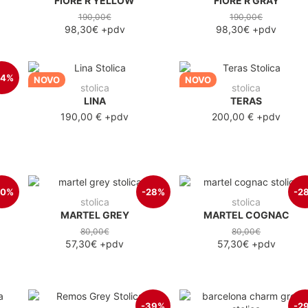
FIORE R YELLOW
FIORE R GRAY
190,00€
190,00€
98,30€
+pdv
98,30€
+pdv
34%
NOVO
NOVO
stolica
stolica
LINA
TERAS
190,00 €
+pdv
200,00 €
+pdv
40%
-28%
-2
stolica
stolica
MARTEL GREY
MARTEL COGNAC
80,00€
80,00€
57,30€
+pdv
57,30€
+pdv
-39%
-2