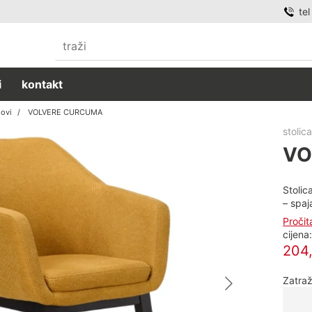
te
i
kontakt
lovi
VOLVERE CURCUMA
stolic
VO
Stolic
– spaj
Pročit
cijena
204
Zatraž