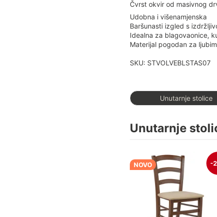
Čvrst okvir od masivnog drv
Udobna i višenamjenska
Baršunasti izgled s izdržlj
Idealna za blagovaonice, ku
Materijal pogodan za ljubi
SKU: STVOLVEBLSTAS07
Unutarnje stolice
Unutarnje stoli
-
NOVO