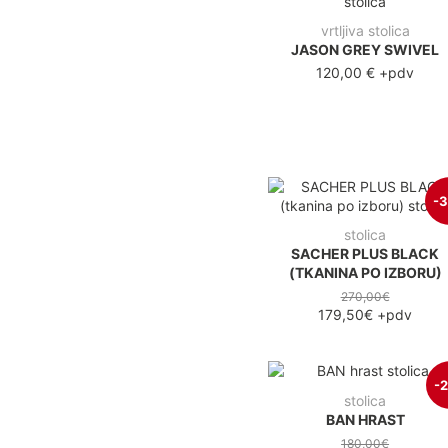
vrtljiva stolica
JASON GREY SWIVEL
120,00 €
+pdv
-
stolica
SACHER PLUS BLACK
(TKANINA PO IZBORU)
270,00€
179,50€
+pdv
-
stolica
BAN HRAST
180,00€