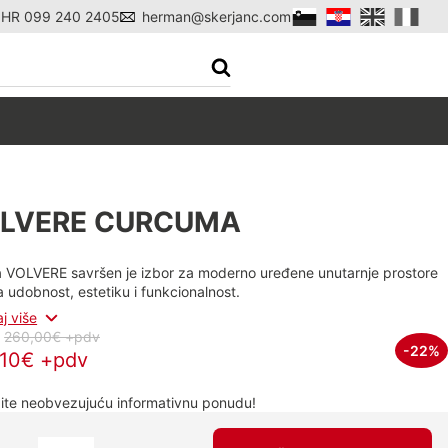
l HR 099 240 2405
herman@skerjanc.com
a
LVERE CURCUMA
a VOLVERE savršen je izbor za moderno uređene unutarnje prostore
a udobnost, estetiku i funkcionalnost.
aj više
:
260,00€ +pdv
-22%
,10€ +pdv
ite neobvezujuću informativnu ponudu!