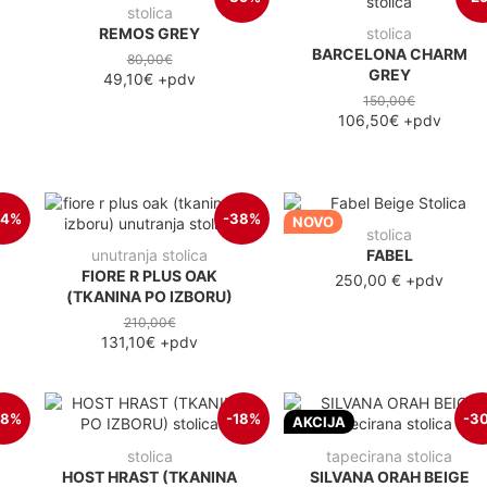
stolica
REMOS GREY
stolica
BARCELONA CHARM
80,00€
GREY
49,10€
+pdv
150,00€
106,50€
+pdv
34%
-38%
NOVO
stolica
unutranja stolica
FABEL
FIORE R PLUS OAK
250,00 €
+pdv
(TKANINA PO IZBORU)
210,00€
131,10€
+pdv
28%
-18%
-3
AKCIJA
stolica
tapecirana stolica
HOST HRAST (TKANINA
SILVANA ORAH BEIGE