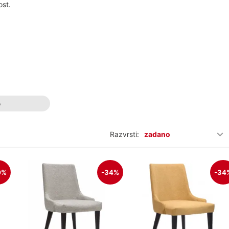
ost.
o
Razvrsti:
zadano
0%
-34%
-34