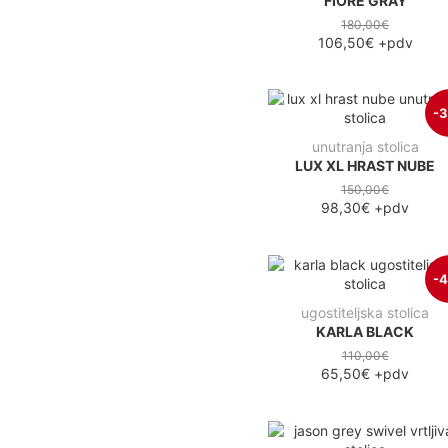
FIORE GRAY
180,00€
106,50€
+pdv
-
unutranja stolica
LUX XL HRAST NUBE
150,00€
98,30€
+pdv
-
ugostiteljska stolica
KARLA BLACK
110,00€
65,50€
+pdv