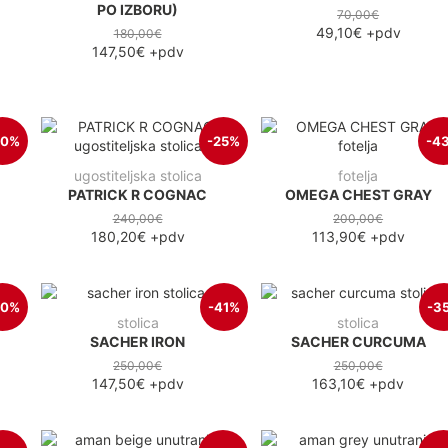
PO IZBORU)
70,00€
49,10€
+pdv
180,00€
147,50€
+pdv
30%
-25%
-4
ugostiteljska stolica
fotelja
PATRICK R COGNAC
OMEGA CHEST GRAY
240,00€
200,00€
180,20€
+pdv
113,90€
+pdv
40%
-41%
-3
stolica
stolica
SACHER IRON
SACHER CURCUMA
250,00€
250,00€
147,50€
+pdv
163,10€
+pdv