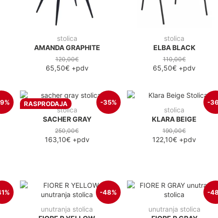
stolica
stolica
AMANDA GRAPHITE
ELBA BLACK
120,00€
110,00€
65,50€
+pdv
65,50€
+pdv
39%
-35%
-3
RASPRODAJA
stolica
stolica
SACHER GRAY
KLARA BEIGE
250,00€
190,00€
163,10€
+pdv
122,10€
+pdv
41%
-48%
-4
unutranja stolica
unutranja stolica