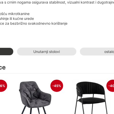
a s crnim nogama osigurava stabilnost, vizualni kontrast i dugotrajn
ivošću mikrotkanine
hinje ili kućne urede
mce za bezbrižno svakodnevno korištenje
Unutarnji stolovi
ostal
ce
26%
-45%
-4