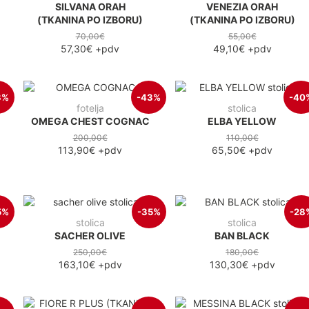
SILVANA ORAH
VENEZIA ORAH
(TKANINA PO IZBORU)
(TKANINA PO IZBORU)
70,00€
55,00€
57,30€
+pdv
49,10€
+pdv
3%
-43%
-40
fotelja
stolica
OMEGA CHEST COGNAC
ELBA YELLOW
200,00€
110,00€
113,90€
+pdv
65,50€
+pdv
5%
-35%
-28
stolica
stolica
SACHER OLIVE
BAN BLACK
250,00€
180,00€
163,10€
+pdv
130,30€
+pdv