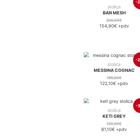
-
stolica
BAN MESH
200,00€
154,90€
+pdv
-
stolica
MESSINA COGNAC
165,00€
122,10€
+pdv
-
stolica
KETI GREY
120,00€
81,10€
+pdv