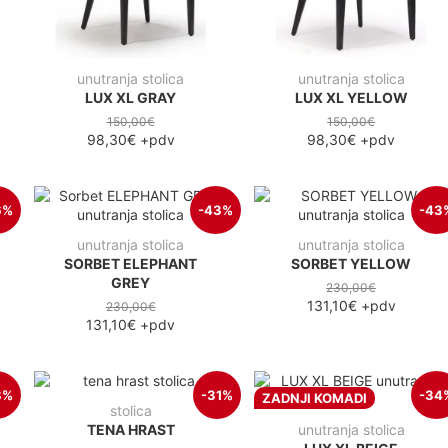
unutranja stolica
unutranja stolica
LUX XL GRAY
LUX XL YELLOW
150,00€
150,00€
98,30€
+pdv
98,30€
+pdv
6%
-43%
-43
unutranja stolica
unutranja stolica
SORBET ELEPHANT
SORBET YELLOW
GREY
230,00€
131,10€
+pdv
230,00€
131,10€
+pdv
8%
-31%
-34
ZADNJI KOMADI
stolica
TENA HRAST
unutranja stolica