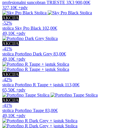
profesionalni suncobran
TRIESTE 3X3
900,00€
327,10€
+pdv
AKCIJA
-52%
stolica
Sky Pro Black
102,00€
49,10€
+pdv
AKCIJA
-41%
stolica
Portofino Dark Grey
83,00€
49,10€
+pdv
AKCIJA
-42%
stolica
Portofino R Taupe + jastuk
113,00€
65,50€
+pdv
AKCIJA
-41%
stolica
Portofino Taupe
83,00€
49,10€
+pdv