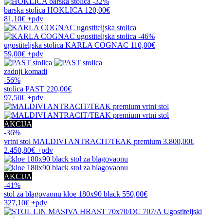
-32%
barska stolica
HOKLICA
120,00€
81,10€
+pdv
-46%
ugostiteljska stolica
KARLA COGNAC
110,00€
59,00€
+pdv
zadnji komadi
-56%
stolica
PAST
220,00€
97,50€
+pdv
AKCIJA
-36%
vrtni stol
MALDIVI ANTRACIT/TEAK premium
3.800,00€
2.450,80€
+pdv
AKCIJA
-41%
stol za blagovaonu
kloe 180x90 black
550,00€
327,10€
+pdv