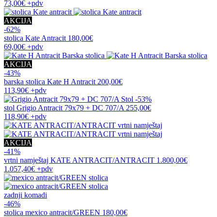
73,00€
+pdv
AKCIJA
-62%
stolica
Kate Antracit
180,00€
69,00€
+pdv
AKCIJA
-43%
barska stolica
Kate H Antracit
200,00€
113,90€
+pdv
-53%
stol
Grigio Antracit 79x79 + DC 707/A
255,00€
118,90€
+pdv
AKCIJA
-41%
vrtni namještaj
KATE ANTRACIT/ANTRACIT
1.800,00€
1.057,40€
+pdv
zadnji komadi
-46%
stolica
mexico antracit/GREEN
180,00€