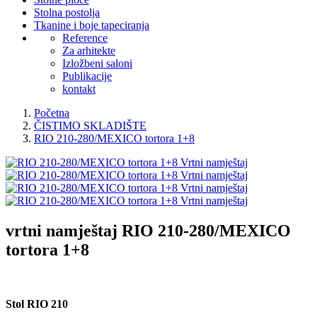
Stolna postolja
Tkanine i boje tapeciranja
Reference
Za arhitekte
Izložbeni saloni
Publikacije
kontakt
Početna
ČISTIMO SKLADIŠTE
RIO 210-280/MEXICO tortora 1+8
vrtni namještaj
RIO 210-280/MEXICO
tortora 1+8
Stol RIO 210