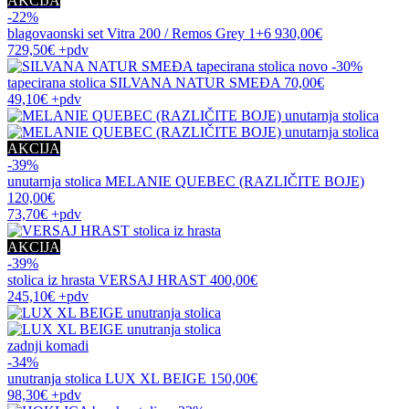
AKCIJA
-22%
blagovaonski set
Vitra 200 / Remos Grey 1+6
930,00€
729,50€
+pdv
novo
-30%
tapecirana stolica
SILVANA NATUR SMEĐA
70,00€
49,10€
+pdv
AKCIJA
-39%
unutarnja stolica
MELANIE QUEBEC (RAZLIČITE BOJE)
120,00€
73,70€
+pdv
AKCIJA
-39%
stolica iz hrasta
VERSAJ HRAST
400,00€
245,10€
+pdv
zadnji komadi
-34%
unutranja stolica
LUX XL BEIGE
150,00€
98,30€
+pdv