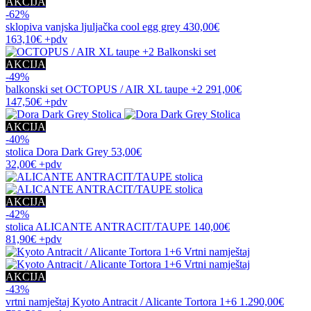
AKCIJA
-62%
sklopiva vanjska ljuljačka
cool egg grey
430,00€
163,10€
+pdv
AKCIJA
-49%
balkonski set
OCTOPUS / AIR XL taupe +2
291,00€
147,50€
+pdv
AKCIJA
-40%
stolica
Dora Dark Grey
53,00€
32,00€
+pdv
AKCIJA
-42%
stolica
ALICANTE ANTRACIT/TAUPE
140,00€
81,90€
+pdv
AKCIJA
-43%
vrtni namještaj
Kyoto Antracit / Alicante Tortora 1+6
1.290,00€