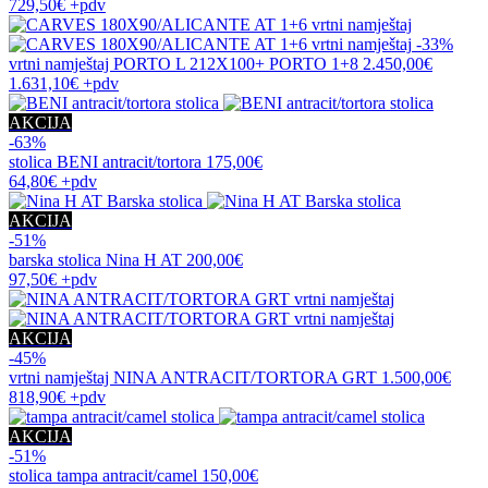
729,50€
+pdv
-33%
vrtni namještaj
PORTO L 212X100+ PORTO 1+8
2.450,00€
1.631,10€
+pdv
AKCIJA
-63%
stolica
BENI antracit/tortora
175,00€
64,80€
+pdv
AKCIJA
-51%
barska stolica
Nina H AT
200,00€
97,50€
+pdv
AKCIJA
-45%
vrtni namještaj
NINA ANTRACIT/TORTORA GRT
1.500,00€
818,90€
+pdv
AKCIJA
-51%
stolica
tampa antracit/camel
150,00€