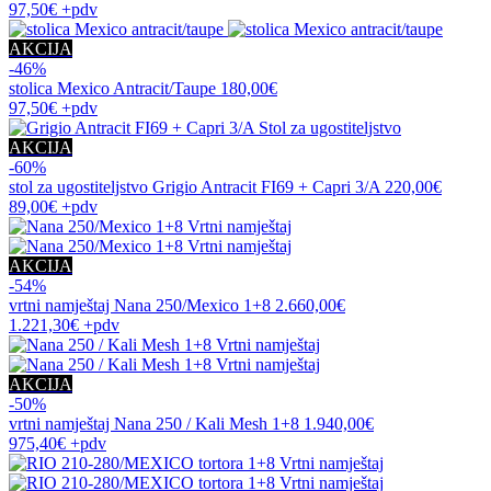
97,50€
+pdv
AKCIJA
-46%
stolica
Mexico Antracit/Taupe
180,00€
97,50€
+pdv
AKCIJA
-60%
stol za ugostiteljstvo
Grigio Antracit FI69 + Capri 3/A
220,00€
89,00€
+pdv
AKCIJA
-54%
vrtni namještaj
Nana 250/Mexico 1+8
2.660,00€
1.221,30€
+pdv
AKCIJA
-50%
vrtni namještaj
Nana 250 / Kali Mesh 1+8
1.940,00€
975,40€
+pdv