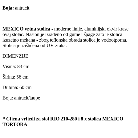
Boja:
antracit
MEXICO vrtna stolica
- moderne linije, aluminijski okvir krase
ovaj stolac. Naslon je izrađeno od gume i špage zato je stolica
izuzetno mekana - zbog teflonska obrada stolica je vodootporna.
Stolica je zaštićena od UV zraka.
DIMENZIJE:
Visina: 83 cm
Širina: 56 cm
Dubina: 60 cm
Boja: antracit/taupe
* Cijena vrijedi za stol RIO 210-280 i 8 x stolica MEXICO
TORTORA