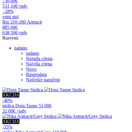
736,00€
531,10€
+pdv
-28%
vrtni stol
Rio 210-280 Antracit
885,00€
638,50€
+pdv
Razvrsti:
zadano
zadano
Najniža cijena
Najviša cijena
Novo
Rasprodaja
Najčešće naručeni
AKCIJA
-40%
stolica
Dora Taupe
53,00€
32,00€
+pdv
AKCIJA
-55%