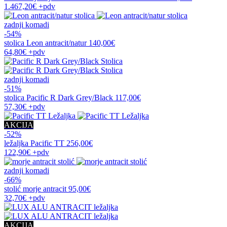
1.467,20€
+pdv
zadnji komadi
-54%
stolica
Leon antracit/natur
140,00€
64,80€
+pdv
zadnji komadi
-51%
stolica
Pacific R Dark Grey/Black
117,00€
57,30€
+pdv
AKCIJA
-52%
ležaljka
Pacific TT
256,00€
122,90€
+pdv
zadnji komadi
-66%
stolić
morje antracit
95,00€
32,70€
+pdv
AKCIJA