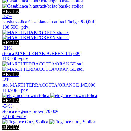
AKCIJA
-64%
barska stolica
Casablanca h antracit/beige
380,00€
138,50€
+pdv
AKCIJA
-21%
stolica
MARTI KHAKI/GREEN
145,00€
113,90€
+pdv
AKCIJA
-21%
stol
MARTI TERRACOTTA/ORANGE
145,00€
113,90€
+pdv
AKCIJA
-54%
stolica
elegance brown
70,00€
32,00€
+pdv
AKCIJA