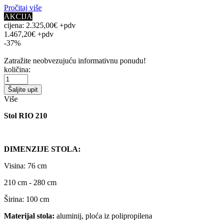
Pročitaj više
AKCIJA
cijena:
2.325,00€ +pdv
1.467,20€ +pdv
-37%
Zatražite neobvezujuću informativnu ponudu!
količina:
Šaljite upit
Više
Stol RIO 210
DIMENZIJE STOLA:
Visina: 76 cm
210 cm - 280 cm
Širina: 100 cm
Materijal stola:
aluminij, ploća iz polipropilena