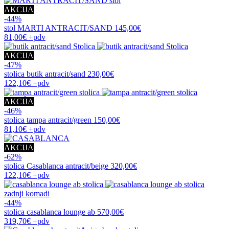
AKCIJA
-44%
stol
MARTI ANTRACIT/SAND
145,00€
81,00€
+pdv
AKCIJA
-47%
stolica
butik antracit/sand
230,00€
122,10€
+pdv
AKCIJA
-46%
stolica
tampa antracit/green
150,00€
81,10€
+pdv
AKCIJA
-62%
stolica
Casablanca antracit/beige
320,00€
122,10€
+pdv
zadnji komadi
-44%
stolica
casablanca lounge ab
570,00€
319,70€
+pdv