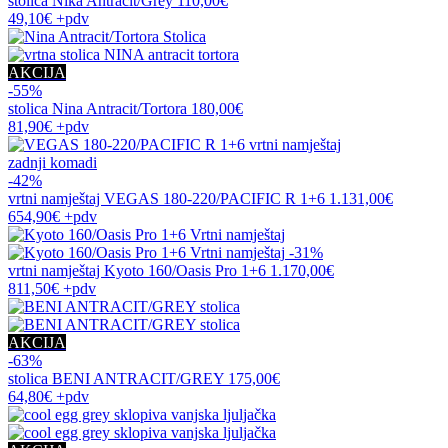
stolica
Nika Antracit/Grey
110,00€
49,10€
+pdv
AKCIJA
-55%
stolica
Nina Antracit/Tortora
180,00€
81,90€
+pdv
zadnji komadi
-42%
vrtni namještaj
VEGAS 180-220/PACIFIC R 1+6
1.131,00€
654,90€
+pdv
-31%
vrtni namještaj
Kyoto 160/Oasis Pro 1+6
1.170,00€
811,50€
+pdv
AKCIJA
-63%
stolica
BENI ANTRACIT/GREY
175,00€
64,80€
+pdv