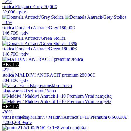
-54%
stolica
Elegance Grey
70,00€
32,00€
+pdv
-19%
stolica
Donatela Antracit/Grey
180,00€
146,70€
+pdv
-19%
stolica
Donatela Antracit/Green
180,00€
146,70€
+pdv
AKCIJA
-27%
stolica
MALDIVI ANTRACIT premium
280,00€
204,10€
+pdv
novo
blagovaonski set
Vitra / Yana
AKCIJA
-38%
vrtni namještaj
Maldivi / Maldivi Antracit 1+10 Premium
6.600,00€
4.090,20€
+pdv