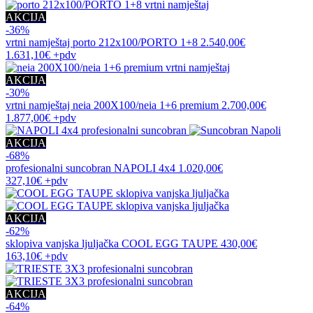
AKCIJA
-36%
vrtni namještaj
porto 212x100/PORTO 1+8
2.540,00€
1.631,10€
+pdv
AKCIJA
-30%
vrtni namještaj
neia 200X100/neia 1+6 premium
2.700,00€
1.877,00€
+pdv
AKCIJA
-68%
profesionalni suncobran
NAPOLI 4x4
1.020,00€
327,10€
+pdv
AKCIJA
-62%
sklopiva vanjska ljuljačka
COOL EGG TAUPE
430,00€
163,10€
+pdv
AKCIJA
-64%