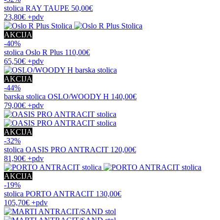
stolica
RAY TAUPE
50,00€
23,80€
+pdv
AKCIJA
-40%
stolica
Oslo R Plus
110,00€
65,50€
+pdv
AKCIJA
-44%
barska stolica
OSLO/WOODY H
140,00€
79,00€
+pdv
AKCIJA
-32%
stolica
OASIS PRO ANTRACIT
120,00€
81,90€
+pdv
AKCIJA
-19%
stolica
PORTO ANTRACIT
130,00€
105,70€
+pdv