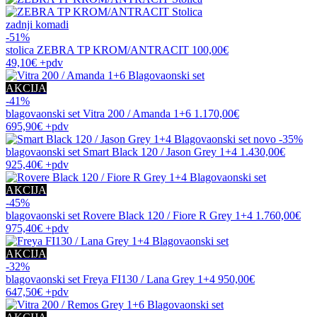
zadnji komadi
-51%
stolica
ZEBRA TP KROM/ANTRACIT
100,00€
49,10€
+pdv
AKCIJA
-41%
blagovaonski set
Vitra 200 / Amanda 1+6
1.170,00€
695,90€
+pdv
novo
-35%
blagovaonski set
Smart Black 120 / Jason Grey 1+4
1.430,00€
925,40€
+pdv
AKCIJA
-45%
blagovaonski set
Rovere Black 120 / Fiore R Grey 1+4
1.760,00€
975,40€
+pdv
AKCIJA
-32%
blagovaonski set
Freya FI130 / Lana Grey 1+4
950,00€
647,50€
+pdv