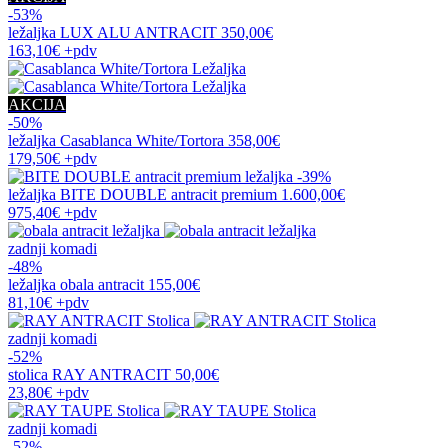
-53%
ležaljka
LUX ALU ANTRACIT
350,00€
163,10€
+pdv
AKCIJA
-50%
ležaljka
Casablanca White/Tortora
358,00€
179,50€
+pdv
-39%
ležaljka
BITE DOUBLE antracit premium
1.600,00€
975,40€
+pdv
zadnji komadi
-48%
ležaljka
obala antracit
155,00€
81,10€
+pdv
zadnji komadi
-52%
stolica
RAY ANTRACIT
50,00€
23,80€
+pdv
zadnji komadi
-52%