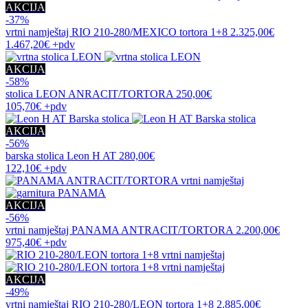
AKCIJA
-37%
vrtni namještaj
RIO 210-280/MEXICO tortora 1+8
2.325,00€
1.467,20€
+pdv
AKCIJA
-58%
stolica
LEON ANRACIT/TORTORA
250,00€
105,70€
+pdv
AKCIJA
-56%
barska stolica
Leon H AT
280,00€
122,10€
+pdv
AKCIJA
-56%
vrtni namještaj
PANAMA ANTRACIT/TORTORA
2.200,00€
975,40€
+pdv
AKCIJA
-49%
vrtni namještaj
RIO 210-280/LEON tortora 1+8
2.885,00€