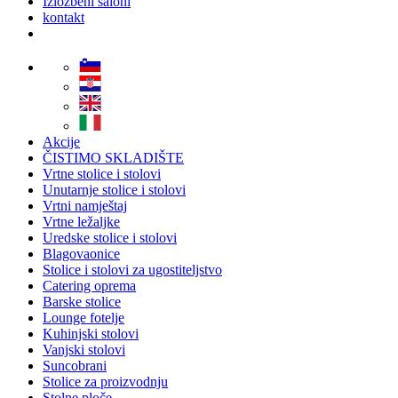
Izložbeni saloni
kontakt
Akcije
ČISTIMO SKLADIŠTE
Vrtne stolice i stolovi
Unutarnje stolice i stolovi
Vrtni namještaj
Vrtne ležaljke
Uredske stolice i stolovi
Blagovaonice
Stolice i stolovi za ugostiteljstvo
Catering oprema
Barske stolice
Lounge fotelje
Kuhinjski stolovi
Vanjski stolovi
Suncobrani
Stolice za proizvodnju
Stolne ploče