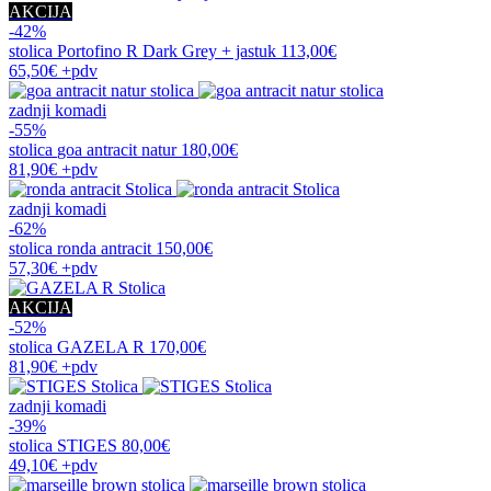
AKCIJA
-42%
stolica
Portofino R Dark Grey + jastuk
113,00€
65,50€
+pdv
zadnji komadi
-55%
stolica
goa antracit natur
180,00€
81,90€
+pdv
zadnji komadi
-62%
stolica
ronda antracit
150,00€
57,30€
+pdv
AKCIJA
-52%
stolica
GAZELA R
170,00€
81,90€
+pdv
zadnji komadi
-39%
stolica
STIGES
80,00€
49,10€
+pdv