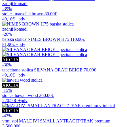
zadnji komadi
-39%
stolica
marseille brown
80,00€
49,10€
+pdv
zadnji komadi
-26%
barska stolica
NIMES BROWN H75
110,00€
81,90€
+pdv
AKCIJA
-30%
tapecirana stolica
SILVANA ORAH BEIGE
70,00€
49,10€
+pdv
AKCIJA
-15%
stolica
hawaii wood
260,00€
220,50€
+pdv
AKCIJA
-42%
vrtni stol
MALDIVI SMALL ANTRACIT/TEAK premium
3.500,00€