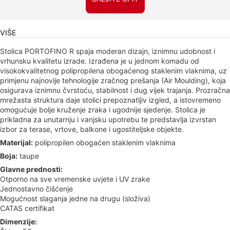
VIŠE
Stolica PORTOFINO R spaja moderan dizajn, iznimnu udobnost i
vrhunsku kvalitetu izrade. Izrađena je u jednom komadu od
visokokvalitetnog polipropilena obogaćenog staklenim vlaknima, uz
primjenu najnovije tehnologije zračnog prešanja (Air Moulding), koja
osigurava iznimnu čvrstoću, stabilnost i dug vijek trajanja. Prozračna
mrežasta struktura daje stolici prepoznatljiv izgled, a istovremeno
omogućuje bolje kruženje zraka i ugodnije sjedenje. Stolica je
prikladna za unutarnju i vanjsku upotrebu te predstavlja izvrstan
izbor za terase, vrtove, balkone i ugostiteljske objekte.
Materijal:
polipropilen obogaćen staklenim vlaknima
Boja:
taupe
Glavne prednosti:
Otporno na sve vremenske uvjete i UV zrake
Jednostavno čišćenje
Mogućnost slaganja jedne na drugu (složiva)
CATAS certifikat
Dimenzije: