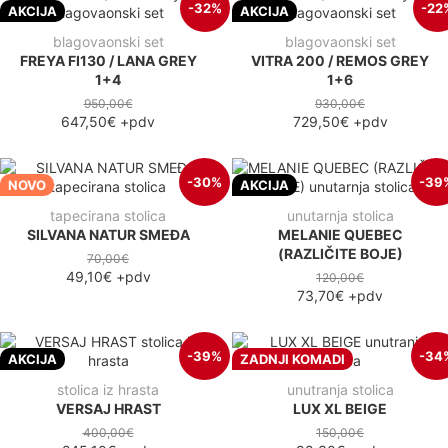
-32%
-22
AKCIJA
AKCIJA
blagovaonski set
blagovaonski set
FREYA FI130 / LANA GREY
VITRA 200 / REMOS GREY
1+4
1+6
950,00€
930,00€
647,50€
+pdv
729,50€
+pdv
-30%
-39
NOVO
AKCIJA
tapecirana stolica
unutarnja stolica
SILVANA NATUR SMEĐA
MELANIE QUEBEC
(RAZLIČITE BOJE)
70,00€
49,10€
+pdv
120,00€
73,70€
+pdv
-39%
-34
AKCIJA
ZADNJI KOMADI
stolica iz hrasta
unutranja stolica
VERSAJ HRAST
LUX XL BEIGE
400,00€
150,00€