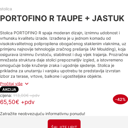
stolica
PORTOFINO R TAUPE + JASTUK
Stolica PORTOFINO R spaja moderan dizajn, iznimnu udobnost i
vrhunsku kvalitetu izrade. Izrađena je u jednom komadu od
visokokvalitetnog polipropilena obogaćenog staklenim vlaknima, uz
primjenu najnovije tehnologije zračnog prešanja (Air Moulding), koja
osigurava iznimnu čvrstoću, stabilnost i dug vijek trajanja. Prozračna
mrežasta struktura daje stolici prepoznatljiv izgled, a istovremeno
omogućuje bolje kruženje zraka i ugodnije sjedenje. Stolica je
prikladna za unutarnju i vanjsku upotrebu te predstavlja izvrstan
izbor za terase, vrtove, balkone i ugostiteljske objekte.
Pročitaj više
AKCIJA
cijena:
113,00€ +pdv
-42%
65,50€ +pdv
Zatražite neobvezujuću informativnu ponudu!
ŠALJITE UPIT