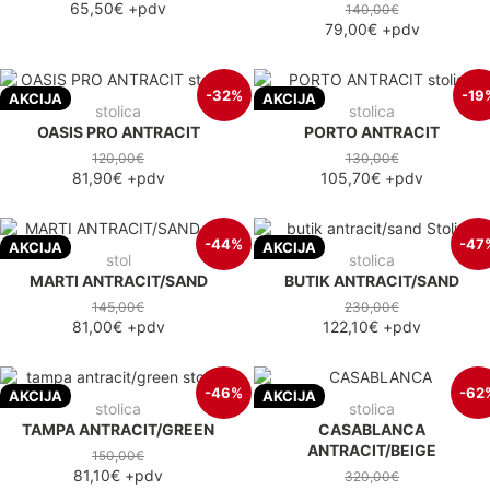
65,50€
+pdv
140,00€
79,00€
+pdv
-32%
-19
AKCIJA
AKCIJA
stolica
stolica
OASIS PRO ANTRACIT
PORTO ANTRACIT
120,00€
130,00€
81,90€
+pdv
105,70€
+pdv
-44%
-47
AKCIJA
AKCIJA
stol
stolica
MARTI ANTRACIT/SAND
BUTIK ANTRACIT/SAND
145,00€
230,00€
81,00€
+pdv
122,10€
+pdv
-46%
-62
AKCIJA
AKCIJA
stolica
stolica
TAMPA ANTRACIT/GREEN
CASABLANCA
ANTRACIT/BEIGE
150,00€
81,10€
+pdv
320,00€