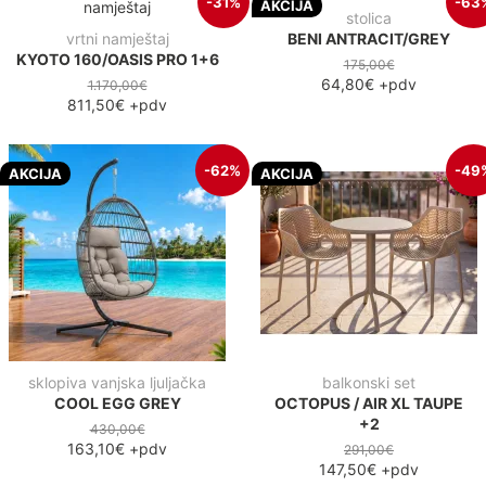
-31%
-63
AKCIJA
stolica
vrtni namještaj
BENI ANTRACIT/GREY
KYOTO 160/OASIS PRO 1+6
175,00€
64,80€
+pdv
1.170,00€
811,50€
+pdv
-62%
-49
AKCIJA
AKCIJA
sklopiva vanjska ljuljačka
balkonski set
COOL EGG GREY
OCTOPUS / AIR XL TAUPE
+2
430,00€
163,10€
+pdv
291,00€
147,50€
+pdv