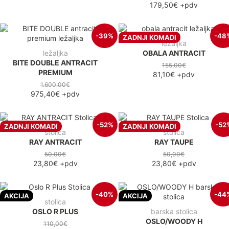
179,50€
+pdv
-39%
-48
ZADNJI KOMADI
ležaljka
ležaljka
OBALA ANTRACIT
BITE DOUBLE ANTRACIT
155,00€
PREMIUM
81,10€
+pdv
1.600,00€
975,40€
+pdv
-52%
-52
ZADNJI KOMADI
ZADNJI KOMADI
stolica
stolica
RAY ANTRACIT
RAY TAUPE
50,00€
50,00€
23,80€
+pdv
23,80€
+pdv
-40%
-44
AKCIJA
AKCIJA
stolica
OSLO R PLUS
barska stolica
OSLO/WOODY H
110,00€