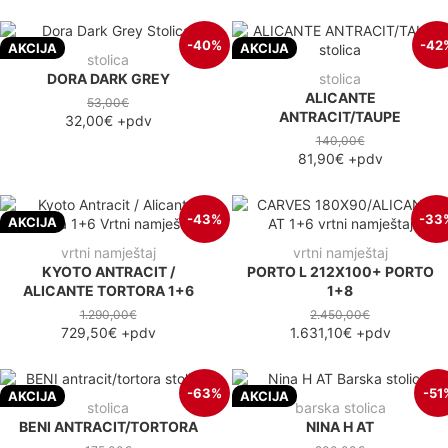
-40%
-42
AKCIJA
AKCIJA
stolica
DORA DARK GREY
stolica
ALICANTE
53,00€
ANTRACIT/TAUPE
32,00€
+pdv
140,00€
81,90€
+pdv
-43%
-33
AKCIJA
vrtni namještaj
vrtni namještaj
KYOTO ANTRACIT /
PORTO L 212X100+ PORTO
ALICANTE TORTORA 1+6
1+8
1.290,00€
2.450,00€
729,50€
+pdv
1.631,10€
+pdv
-63%
-51
AKCIJA
AKCIJA
stolica
barska stolica
BENI ANTRACIT/TORTORA
NINA H AT