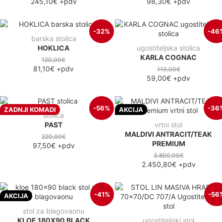
245,10€
+pdv
98,30€
+pdv
-32%
-46
barska stolica
HOKLICA
ugostiteljska stolica
KARLA COGNAC
120,00€
81,10€
+pdv
110,00€
59,00€
+pdv
-56%
-36
ZADNJI KOMADI
AKCIJA
stolica
PAST
vrtni stol
MALDIVI ANTRACIT/TEAK
220,00€
PREMIUM
97,50€
+pdv
3.800,00€
2.450,80€
+pdv
-41%
-56
AKCIJA
stol za blagovaonu
KLOE 180X90 BLACK
ugostiteljski stol