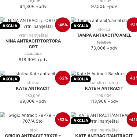
175,00€
200,00€
64,80€
+pdv
97,50€
+pdv
-45%
-51
AKCIJA
AKCIJA
stolica
vrtni namještaj
TAMPA ANTRACIT/CAMEL
NINA ANTRACIT/TORTORA
150,00€
GRT
73,00€
+pdv
1.500,00€
818,90€
+pdv
-62%
-43
AKCIJA
AKCIJA
stolica
barska stolica
KATE ANTRACIT
KATE H ANTRACIT
180,00€
200,00€
69,00€
+pdv
113,90€
+pdv
-53%
-41
AKCIJA
stol
vrtni namještaj
GRIGIO ANTRACIT 79X79 +
KATE ANTRACIT/ANTRACIT