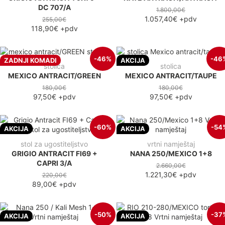
DC 707/A
1.800,00€
1.057,40€
+pdv
255,00€
118,90€
+pdv
-46%
-46
ZADNJI KOMADI
AKCIJA
stolica
stolica
MEXICO ANTRACIT/GREEN
MEXICO ANTRACIT/TAUPE
180,00€
180,00€
97,50€
+pdv
97,50€
+pdv
-60%
-54
AKCIJA
AKCIJA
stol za ugostiteljstvo
vrtni namještaj
GRIGIO ANTRACIT FI69 +
NANA 250/MEXICO 1+8
CAPRI 3/A
2.660,00€
1.221,30€
+pdv
220,00€
89,00€
+pdv
-50%
-37
AKCIJA
AKCIJA