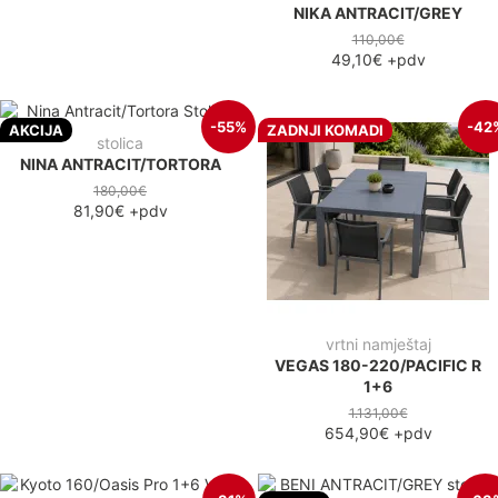
NIKA ANTRACIT/GREY
110,00€
49,10€
+pdv
-55%
-42
AKCIJA
ZADNJI KOMADI
stolica
NINA ANTRACIT/TORTORA
180,00€
81,90€
+pdv
vrtni namještaj
VEGAS 180-220/PACIFIC R
1+6
1.131,00€
654,90€
+pdv