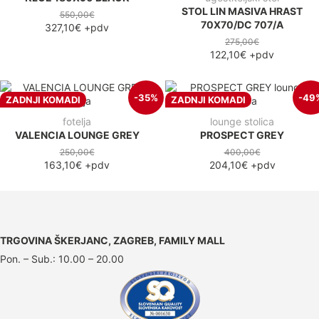
STOL LIN MASIVA HRAST
550,00€
70X70/DC 707/A
327,10€
+pdv
275,00€
122,10€
+pdv
-35%
-49
ZADNJI KOMADI
ZADNJI KOMADI
fotelja
lounge stolica
VALENCIA LOUNGE GREY
PROSPECT GREY
250,00€
400,00€
163,10€
+pdv
204,10€
+pdv
TRGOVINA ŠKERJANC, ZAGREB, FAMILY MALL
Pon. – Sub.: 10.00 – 20.00