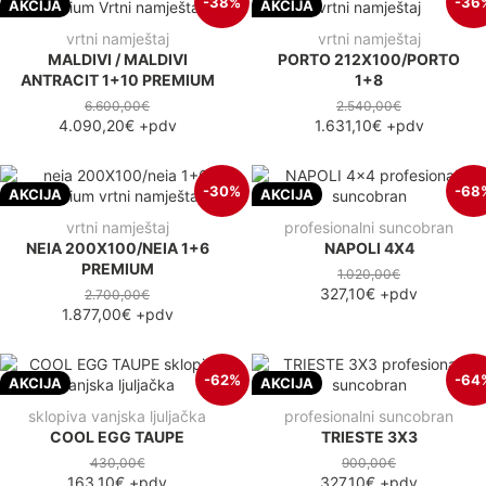
-38%
-36
AKCIJA
AKCIJA
vrtni namještaj
vrtni namještaj
MALDIVI / MALDIVI
PORTO 212X100/PORTO
ANTRACIT 1+10 PREMIUM
1+8
6.600,00€
2.540,00€
4.090,20€
+pdv
1.631,10€
+pdv
-30%
-68
AKCIJA
AKCIJA
vrtni namještaj
profesionalni suncobran
NEIA 200X100/NEIA 1+6
NAPOLI 4X4
PREMIUM
1.020,00€
327,10€
+pdv
2.700,00€
1.877,00€
+pdv
-62%
-64
AKCIJA
AKCIJA
sklopiva vanjska ljuljačka
profesionalni suncobran
COOL EGG TAUPE
TRIESTE 3X3
430,00€
900,00€
163,10€
+pdv
327,10€
+pdv