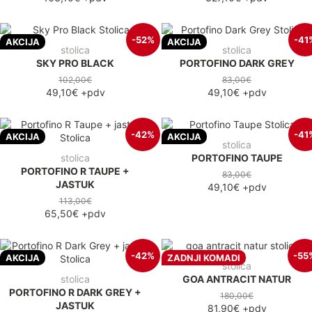
-52%
-41
AKCIJA
AKCIJA
stolica
stolica
SKY PRO BLACK
PORTOFINO DARK GREY
102,00€
83,00€
49,10€
+pdv
49,10€
+pdv
-42%
-41
AKCIJA
AKCIJA
stolica
stolica
PORTOFINO TAUPE
PORTOFINO R TAUPE +
83,00€
JASTUK
49,10€
+pdv
113,00€
65,50€
+pdv
-42%
-55
AKCIJA
ZADNJI KOMADI
stolica
stolica
GOA ANTRACIT NATUR
PORTOFINO R DARK GREY +
180,00€
JASTUK
81,90€
+pdv