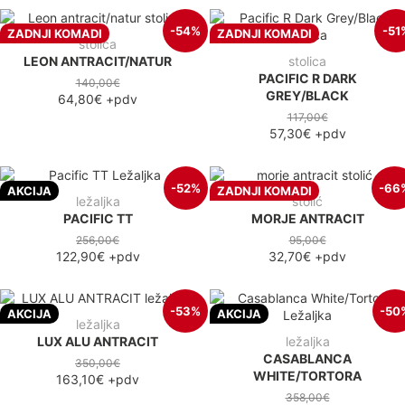
-54%
-51
ZADNJI KOMADI
ZADNJI KOMADI
stolica
LEON ANTRACIT/NATUR
stolica
PACIFIC R DARK
140,00€
GREY/BLACK
64,80€
+pdv
117,00€
57,30€
+pdv
-52%
-66
AKCIJA
ZADNJI KOMADI
ležaljka
stolić
PACIFIC TT
MORJE ANTRACIT
256,00€
95,00€
122,90€
+pdv
32,70€
+pdv
-53%
-50
AKCIJA
AKCIJA
ležaljka
LUX ALU ANTRACIT
ležaljka
CASABLANCA
350,00€
WHITE/TORTORA
163,10€
+pdv
358,00€