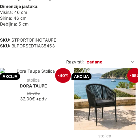
Dimenzije jastuka:
Visina: 46 cm
Širina: 46 cm
Debljina: 5 cm
SKU:
STPORTOFINOTAUPE
SKU:
BLPORSEDTIAG5453
Razvrsti:
zadano
-40%
-55
AKCIJA
AKCIJA
stolica
DORA TAUPE
53,00€
32,00€
+pdv
stolica