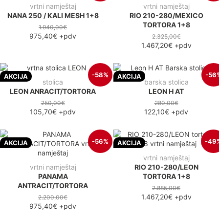
vrtni namještaj
vrtni namještaj
NANA 250 / KALI MESH 1+8
RIO 210-280/MEXICO
TORTORA 1+8
1.940,00€
975,40€
+pdv
2.325,00€
1.467,20€
+pdv
-58%
-56
AKCIJA
AKCIJA
stolica
barska stolica
LEON ANRACIT/TORTORA
LEON H AT
250,00€
280,00€
105,70€
+pdv
122,10€
+pdv
-56%
-49
AKCIJA
AKCIJA
vrtni namještaj
vrtni namještaj
RIO 210-280/LEON
PANAMA
TORTORA 1+8
ANTRACIT/TORTORA
2.885,00€
1.467,20€
+pdv
2.200,00€
975,40€
+pdv