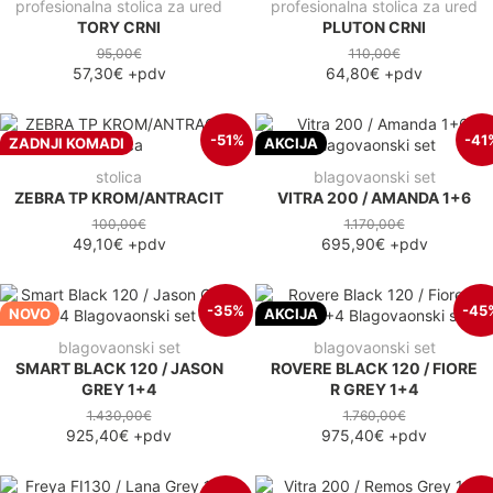
profesionalna stolica za ured
profesionalna stolica za ured
TORY CRNI
PLUTON CRNI
95,00€
110,00€
57,30€
+pdv
64,80€
+pdv
-51%
-41
ZADNJI KOMADI
AKCIJA
stolica
blagovaonski set
ZEBRA TP KROM/ANTRACIT
VITRA 200 / AMANDA 1+6
100,00€
1.170,00€
49,10€
+pdv
695,90€
+pdv
-35%
-45
NOVO
AKCIJA
blagovaonski set
blagovaonski set
SMART BLACK 120 / JASON
ROVERE BLACK 120 / FIORE
GREY 1+4
R GREY 1+4
1.430,00€
1.760,00€
925,40€
+pdv
975,40€
+pdv