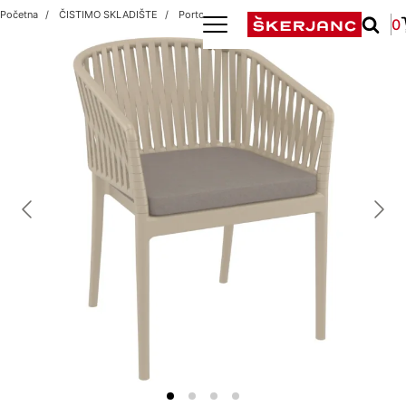
Početna
ČISTIMO SKLADIŠTE
Portofino R Taupe + jastuk
0