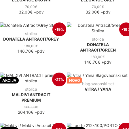
70,00€
70,00€
32,00€
+pdv
32,00€
+pdv
-19%
-19
stolica
DONATELA ANTRACIT/GREY
stolica
DONATELA
180,00€
ANTRACIT/GREEN
146,70€
+pdv
180,00€
146,70€
+pdv
-27%
AKCIJA
NOVO
blagovaonski set
stolica
VITRA / YANA
MALDIVI ANTRACIT
PREMIUM
280,00€
204,10€
+pdv