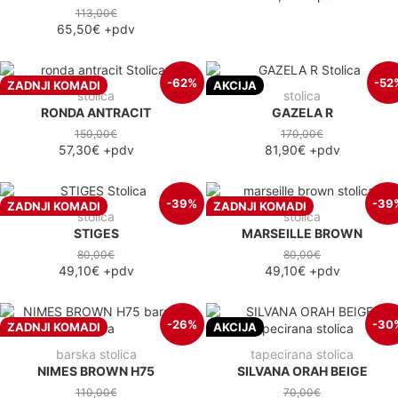
113,00€
65,50€
+pdv
-62%
-52
ZADNJI KOMADI
AKCIJA
stolica
stolica
RONDA ANTRACIT
GAZELA R
150,00€
170,00€
57,30€
+pdv
81,90€
+pdv
-39%
-39
ZADNJI KOMADI
ZADNJI KOMADI
stolica
stolica
STIGES
MARSEILLE BROWN
80,00€
80,00€
49,10€
+pdv
49,10€
+pdv
-26%
-30
ZADNJI KOMADI
AKCIJA
barska stolica
tapecirana stolica
NIMES BROWN H75
SILVANA ORAH BEIGE
110,00€
70,00€