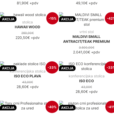
81,90€
+pdv
49,10€
+pdv
-15%
-42
AKCIJA
AKCIJA
stolica
HAWAII WOOD
vrtni stol
260,00€
MALDIVI SMALL
220,50€
+pdv
ANTRACIT/TEAK PREMIUM
3.500,00€
2.041,00€
+pdv
-33%
-33
AKCIJA
AKCIJA
konferencijska stolica
ISO ECO PLAVA
konferencijska stolica
ISO ECO
43,00€
28,60€
+pdv
43,00€
28,60€
+pdv
-40%
-41
AKCIJA
AKCIJA