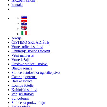
Izložbeni saloni
kontakt
Akcije
ČISTIMO SKLADIŠTE
Vrtne stolice i stolovi
Unutarnje stolice i stolovi
Vrtni namještaj
Vrtne ležaljke
Uredske stolice i stolovi
Blagovaonice
Stolice i stolovi za ugostiteljstvo
Catering oprema
Barske stolice
Lounge fotelje
Kuhinjski stolovi
Vanjski stolovi
Suncobrani
Stolice za proizvodnju
Stolne ploče