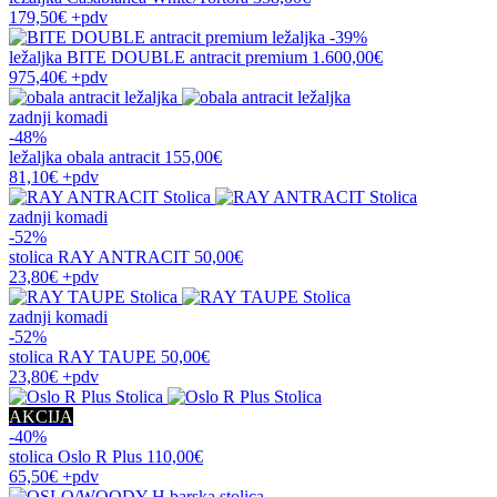
179,50€
+pdv
-39%
ležaljka
BITE DOUBLE antracit premium
1.600,00€
975,40€
+pdv
zadnji komadi
-48%
ležaljka
obala antracit
155,00€
81,10€
+pdv
zadnji komadi
-52%
stolica
RAY ANTRACIT
50,00€
23,80€
+pdv
zadnji komadi
-52%
stolica
RAY TAUPE
50,00€
23,80€
+pdv
AKCIJA
-40%
stolica
Oslo R Plus
110,00€
65,50€
+pdv