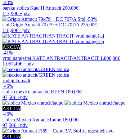
-43%
barska stolica
Kate H Antracit
200,00€
113,90€
+pdv
-53%
stol
Grigio Antracit 79x79 + DC 707/A
255,00€
118,90€
+pdv
AKCIJA
-41%
vrtni namještaj
KATE ANTRACIT/ANTRACIT
1.800,00€
1.057,40€
+pdv
zadnji komadi
-46%
stolica
mexico antracit/GREEN
180,00€
97,50€
+pdv
AKCIJA
-46%
stolica
Mexico Antracit/Taupe
180,00€
97,50€
+pdv
AKCIJA