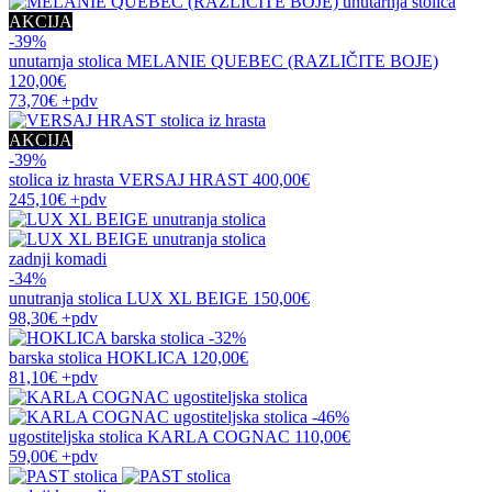
AKCIJA
-39%
unutarnja stolica
MELANIE QUEBEC (RAZLIČITE BOJE)
120,00€
73,70€
+pdv
AKCIJA
-39%
stolica iz hrasta
VERSAJ HRAST
400,00€
245,10€
+pdv
zadnji komadi
-34%
unutranja stolica
LUX XL BEIGE
150,00€
98,30€
+pdv
-32%
barska stolica
HOKLICA
120,00€
81,10€
+pdv
-46%
ugostiteljska stolica
KARLA COGNAC
110,00€
59,00€
+pdv