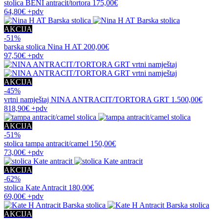
stolica
BENI antracit/tortora
175,00€
64,80€
+pdv
AKCIJA
-51%
barska stolica
Nina H AT
200,00€
97,50€
+pdv
AKCIJA
-45%
vrtni namještaj
NINA ANTRACIT/TORTORA GRT
1.500,00€
818,90€
+pdv
AKCIJA
-51%
stolica
tampa antracit/camel
150,00€
73,00€
+pdv
AKCIJA
-62%
stolica
Kate Antracit
180,00€
69,00€
+pdv
AKCIJA