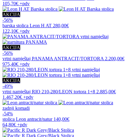
105,70€
+pdv
AKCIJA
-56%
barska stolica
Leon H AT
280,00€
122,10€
+pdv
AKCIJA
-56%
vrtni namještaj
PANAMA ANTRACIT/TORTORA
2.200,00€
975,40€
+pdv
AKCIJA
-49%
vrtni namještaj
RIO 210-280/LEON tortora 1+8
2.885,00€
1.467,20€
+pdv
zadnji komadi
-54%
stolica
Leon antracit/natur
140,00€
64,80€
+pdv