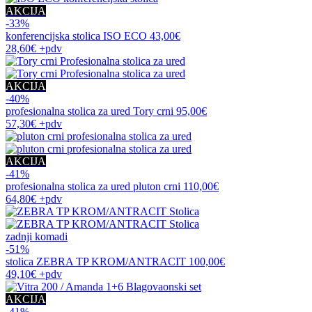
AKCIJA
-33%
konferencijska stolica
ISO ECO
43,00€
28,60€
+pdv
AKCIJA
-40%
profesionalna stolica za ured
Tory crni
95,00€
57,30€
+pdv
AKCIJA
-41%
profesionalna stolica za ured
pluton crni
110,00€
64,80€
+pdv
zadnji komadi
-51%
stolica
ZEBRA TP KROM/ANTRACIT
100,00€
49,10€
+pdv
AKCIJA
-41%