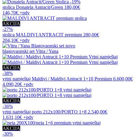
-19%
stolica
Donatela Antracit/Green
180,00€
146,70€
+pdv
AKCIJA
-27%
stolica
MALDIVI ANTRACIT premium
280,00€
204,10€
+pdv
novo
blagovaonski set
Vitra / Yana
AKCIJA
-38%
vrtni namještaj
Maldivi / Maldivi Antracit 1+10 Premium
6.600,00€
4.090,20€
+pdv
AKCIJA
-36%
vrtni namještaj
porto 212x100/PORTO 1+8
2.540,00€
1.631,10€
+pdv
AKCIJA
-30%