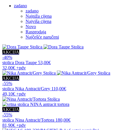
zadano
zadano
Najniža cijena
Najviša cijena
Novo
Rasprodaja
Najčešće naručeni
AKCIJA
-40%
stolica
Dora Taupe
53,00€
32,00€
+pdv
AKCIJA
-55%
stolica
Nika Antracit/Grey
110,00€
49,10€
+pdv
AKCIJA
-55%
stolica
Nina Antracit/Tortora
180,00€
81,90€
+pdv