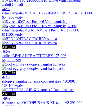
zadnji komadi
-42%
vrtni namještaj
VEGAS 180-220/PACIFIC R 1+6
1.131,00€
654,90€
+pdv
-31%
vrtni namještaj
Kyoto 160/Oasis Pro 1+6
1.170,00€
811,50€
+pdv
AKCIJA
-63%
stolica
BENI ANTRACIT/GREY
175,00€
64,80€
+pdv
AKCIJA
-62%
sklopiva vanjska ljuljačka
cool egg grey
430,00€
163,10€
+pdv
AKCIJA
-49%
balkonski set
OCTOPUS / AIR XL taupe +2
291,00€