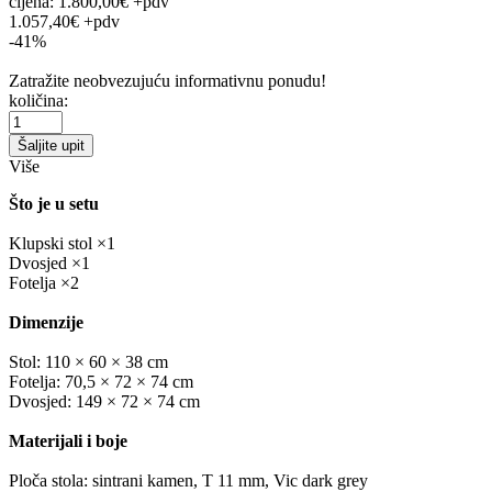
cijena:
1.800,00€ +pdv
1.057,40€ +pdv
-41%
Zatražite neobvezujuću informativnu ponudu!
količina:
Šaljite upit
Više
Što je u setu
Klupski stol ×1
Dvosjed ×1
Fotelja ×2
Dimenzije
Stol: 110 × 60 × 38 cm
Fotelja: 70,5 × 72 × 74 cm
Dvosjed: 149 × 72 × 74 cm
Materijali i boje
Ploča stola: sintrani kamen, T 11 mm, Vic dark grey