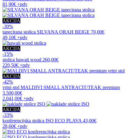
81,90€
+pdv
AKCIJA
-30%
tapecirana stolica
SILVANA ORAH BEIGE
70,00€
49,10€
+pdv
AKCIJA
-15%
stolica
hawaii wood
260,00€
220,50€
+pdv
AKCIJA
-42%
vrtni stol
MALDIVI SMALL ANTRACIT/TEAK premium
3.500,00€
2.041,00€
+pdv
AKCIJA
-33%
konferencijska stolica
ISO ECO PLAVA
43,00€
28,60€
+pdv