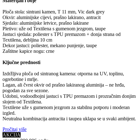
Materijali i boje
Ploča stola: sintrani kamen, T 11 mm, Vic dark grey
Okvir: aluminijske cijevi, prašno lakirano, antracit
Sjedalo: aluminijske letvice, prašno lakirane
Pletivo: uže od Textilena s gumenom jezgrom, taupe
Jastuci sjedala: poliester s TPU premazom + donja strana od
Textilena, debljina 10 cm
Dekor jastuci: poliester, mekano punjenje, taupe
Zaštitne kapice nogu: crne
Ključne prednosti
Izdržljiva ploča od sintranog kamena: otporna na UV, toplinu,
ogrebotine i mrlje.
Lagan, ali čvrst okvir od prašno lakiranog aluminija – ne hrđa,
pogodan za sve sezone.
Udobni, vodoodbojni jastuci s TPU premazom i prozračnim donjim
slojem od Textilena.
Textilene uže s gumenom jezgrom za stabilnu potporu i moderan
izgled.
Neutralna kombinacija antracita i taupea uklapa se u svaki ambijent.
Pročitaj više
AKCIJA