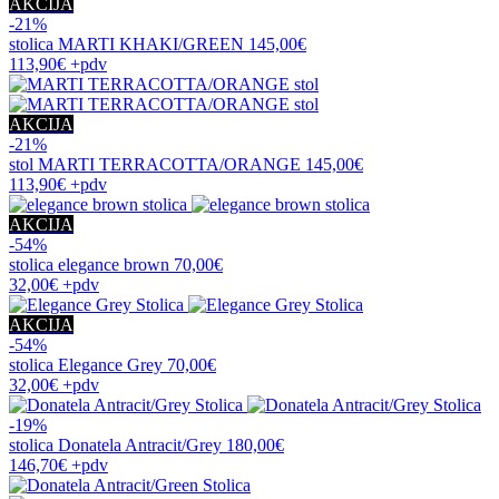
AKCIJA
-21%
stolica
MARTI KHAKI/GREEN
145,00€
113,90€
+pdv
AKCIJA
-21%
stol
MARTI TERRACOTTA/ORANGE
145,00€
113,90€
+pdv
AKCIJA
-54%
stolica
elegance brown
70,00€
32,00€
+pdv
AKCIJA
-54%
stolica
Elegance Grey
70,00€
32,00€
+pdv
-19%
stolica
Donatela Antracit/Grey
180,00€
146,70€
+pdv