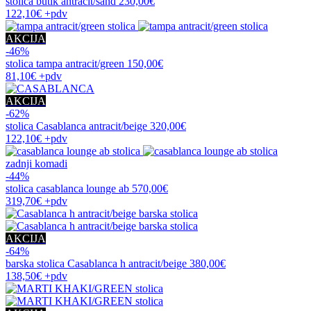
stolica
butik antracit/sand
230,00€
122,10€
+pdv
AKCIJA
-46%
stolica
tampa antracit/green
150,00€
81,10€
+pdv
AKCIJA
-62%
stolica
Casablanca antracit/beige
320,00€
122,10€
+pdv
zadnji komadi
-44%
stolica
casablanca lounge ab
570,00€
319,70€
+pdv
AKCIJA
-64%
barska stolica
Casablanca h antracit/beige
380,00€
138,50€
+pdv