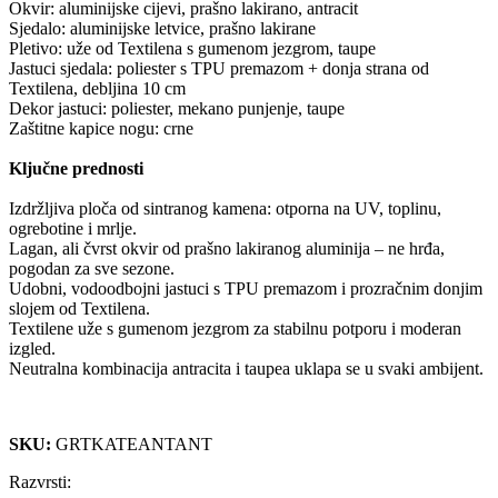
Okvir: aluminijske cijevi, prašno lakirano, antracit
Sjedalo: aluminijske letvice, prašno lakirane
Pletivo: uže od Textilena s gumenom jezgrom, taupe
Jastuci sjedala: poliester s TPU premazom + donja strana od
Textilena, debljina 10 cm
Dekor jastuci: poliester, mekano punjenje, taupe
Zaštitne kapice nogu: crne
Ključne prednosti
Izdržljiva ploča od sintranog kamena: otporna na UV, toplinu,
ogrebotine i mrlje.
Lagan, ali čvrst okvir od prašno lakiranog aluminija – ne hrđa,
pogodan za sve sezone.
Udobni, vodoodbojni jastuci s TPU premazom i prozračnim donjim
slojem od Textilena.
Textilene uže s gumenom jezgrom za stabilnu potporu i moderan
izgled.
Neutralna kombinacija antracita i taupea uklapa se u svaki ambijent.
SKU:
GRTKATEANTANT
Razvrsti: