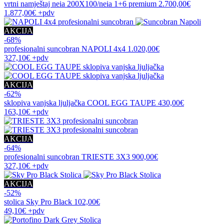
vrtni namještaj
neia 200X100/neia 1+6 premium
2.700,00€
1.877,00€
+pdv
AKCIJA
-68%
profesionalni suncobran
NAPOLI 4x4
1.020,00€
327,10€
+pdv
AKCIJA
-62%
sklopiva vanjska ljuljačka
COOL EGG TAUPE
430,00€
163,10€
+pdv
AKCIJA
-64%
profesionalni suncobran
TRIESTE 3X3
900,00€
327,10€
+pdv
AKCIJA
-52%
stolica
Sky Pro Black
102,00€
49,10€
+pdv