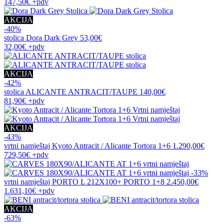
147,50€
+pdv
AKCIJA
-40%
stolica
Dora Dark Grey
53,00€
32,00€
+pdv
AKCIJA
-42%
stolica
ALICANTE ANTRACIT/TAUPE
140,00€
81,90€
+pdv
AKCIJA
-43%
vrtni namještaj
Kyoto Antracit / Alicante Tortora 1+6
1.290,00€
729,50€
+pdv
-33%
vrtni namještaj
PORTO L 212X100+ PORTO 1+8
2.450,00€
1.631,10€
+pdv
AKCIJA
-63%