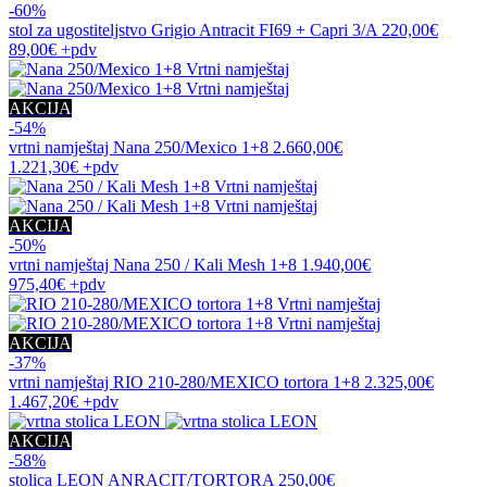
-60%
stol za ugostiteljstvo
Grigio Antracit FI69 + Capri 3/A
220,00€
89,00€
+pdv
AKCIJA
-54%
vrtni namještaj
Nana 250/Mexico 1+8
2.660,00€
1.221,30€
+pdv
AKCIJA
-50%
vrtni namještaj
Nana 250 / Kali Mesh 1+8
1.940,00€
975,40€
+pdv
AKCIJA
-37%
vrtni namještaj
RIO 210-280/MEXICO tortora 1+8
2.325,00€
1.467,20€
+pdv
AKCIJA
-58%
stolica
LEON ANRACIT/TORTORA
250,00€