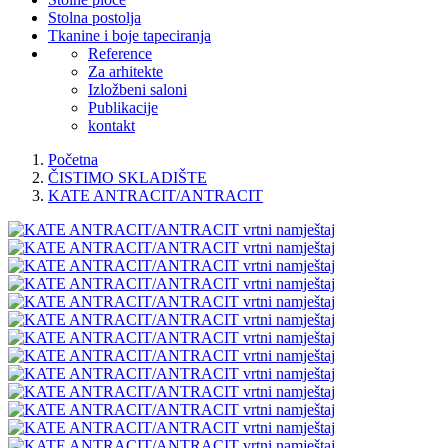
Stolna postolja
Tkanine i boje tapeciranja
Reference
Za arhitekte
Izložbeni saloni
Publikacije
kontakt
Početna
ČISTIMO SKLADIŠTE
KATE ANTRACIT/ANTRACIT