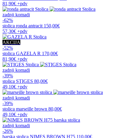
81,90€
+pdv
zadnji komadi
-62%
stolica
ronda antracit
150,00€
57,30€
+pdv
AKCIJA
-52%
stolica
GAZELA R
170,00€
81,90€
+pdv
zadnji komadi
-39%
stolica
STIGES
80,00€
49,10€
+pdv
zadnji komadi
-39%
stolica
marseille brown
80,00€
49,10€
+pdv
zadnji komadi
-26%
barska stolica
NIMES BROWN H75
110,00€