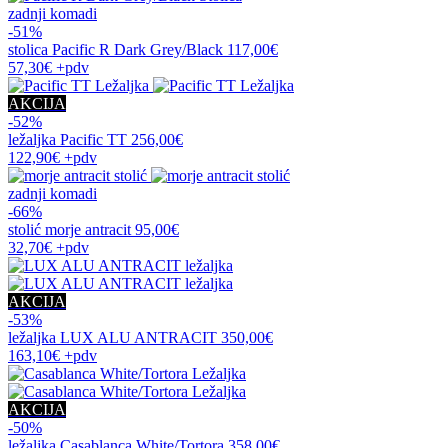
zadnji komadi
-51%
stolica
Pacific R Dark Grey/Black
117,00€
57,30€
+pdv
AKCIJA
-52%
ležaljka
Pacific TT
256,00€
122,90€
+pdv
zadnji komadi
-66%
stolić
morje antracit
95,00€
32,70€
+pdv
AKCIJA
-53%
ležaljka
LUX ALU ANTRACIT
350,00€
163,10€
+pdv
AKCIJA
-50%
ležaljka
Casablanca White/Tortora
358,00€