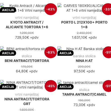
-43%
-33
AKCIJA
vrtni namještaj
vrtni namještaj
KYOTO ANTRACIT /
PORTO L 212X100+ PORTO
ALICANTE TORTORA 1+6
1+8
1.290,00€
2.450,00€
729,50€
+pdv
1.631,10€
+pdv
-63%
-51
AKCIJA
AKCIJA
stolica
barska stolica
BENI ANTRACIT/TORTORA
NINA H AT
175,00€
200,00€
64,80€
+pdv
97,50€
+pdv
-45%
-51
AKCIJA
AKCIJA
stolica
vrtni namještaj
TAMPA ANTRACIT/CAMEL
NINA ANTRACIT/TORTORA
150,00€
GRT
73,00€
+pdv
1.500,00€