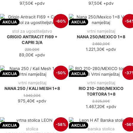
97,50€
+pdv
97,50€
+pdv
-60%
-54
AKCIJA
AKCIJA
stol za ugostiteljstvo
vrtni namještaj
GRIGIO ANTRACIT FI69 +
NANA 250/MEXICO 1+8
CAPRI 3/A
2.660,00€
1.221,30€
+pdv
220,00€
89,00€
+pdv
-50%
-37
AKCIJA
AKCIJA
vrtni namještaj
vrtni namještaj
NANA 250 / KALI MESH 1+8
RIO 210-280/MEXICO
TORTORA 1+8
1.940,00€
975,40€
+pdv
2.325,00€
1.467,20€
+pdv
-58%
-56
AKCIJA
AKCIJA
stolica
barska stolica