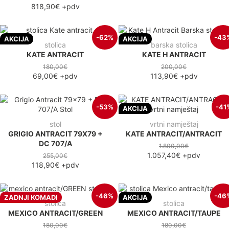
818,90€
+pdv
-62%
-43
AKCIJA
AKCIJA
stolica
barska stolica
KATE ANTRACIT
KATE H ANTRACIT
180,00€
200,00€
69,00€
+pdv
113,90€
+pdv
-53%
-41
AKCIJA
stol
vrtni namještaj
GRIGIO ANTRACIT 79X79 +
KATE ANTRACIT/ANTRACIT
DC 707/A
1.800,00€
1.057,40€
+pdv
255,00€
118,90€
+pdv
-46%
-46
ZADNJI KOMADI
AKCIJA
stolica
stolica
MEXICO ANTRACIT/GREEN
MEXICO ANTRACIT/TAUPE
180,00€
180,00€