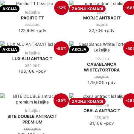
-52%
-66
AKCIJA
ZADNJI KOMADI
ležaljka
stolić
PACIFIC TT
MORJE ANTRACIT
256,00€
95,00€
122,90€
+pdv
32,70€
+pdv
-53%
-50
AKCIJA
AKCIJA
ležaljka
LUX ALU ANTRACIT
ležaljka
CASABLANCA
350,00€
WHITE/TORTORA
163,10€
+pdv
358,00€
179,50€
+pdv
-39%
-48
ZADNJI KOMADI
ležaljka
ležaljka
OBALA ANTRACIT
BITE DOUBLE ANTRACIT
155,00€
PREMIUM
81,10€
+pdv
1.600,00€