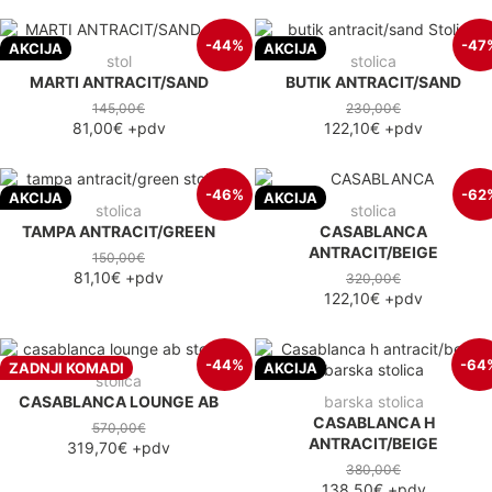
-44%
-47
AKCIJA
AKCIJA
stol
stolica
MARTI ANTRACIT/SAND
BUTIK ANTRACIT/SAND
145,00€
230,00€
81,00€
+pdv
122,10€
+pdv
-46%
-62
AKCIJA
AKCIJA
stolica
stolica
TAMPA ANTRACIT/GREEN
CASABLANCA
ANTRACIT/BEIGE
150,00€
81,10€
+pdv
320,00€
122,10€
+pdv
-44%
-64
ZADNJI KOMADI
AKCIJA
stolica
CASABLANCA LOUNGE AB
barska stolica
CASABLANCA H
570,00€
ANTRACIT/BEIGE
319,70€
+pdv
380,00€
138,50€
+pdv