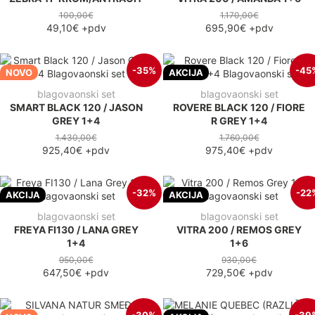
100,00€
1.170,00€
49,10€
+pdv
695,90€
+pdv
-35%
-45
NOVO
AKCIJA
blagovaonski set
blagovaonski set
SMART BLACK 120 / JASON
ROVERE BLACK 120 / FIORE
GREY 1+4
R GREY 1+4
1.430,00€
1.760,00€
925,40€
+pdv
975,40€
+pdv
-32%
-22
AKCIJA
AKCIJA
blagovaonski set
blagovaonski set
FREYA FI130 / LANA GREY
VITRA 200 / REMOS GREY
1+4
1+6
950,00€
930,00€
647,50€
+pdv
729,50€
+pdv
-30%
-39