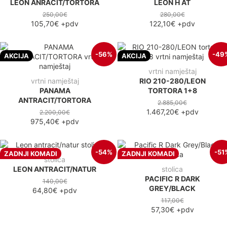
LEON ANRACIT/TORTORA
LEON H AT
250,00€
280,00€
105,70€
+pdv
122,10€
+pdv
-56%
-49
AKCIJA
AKCIJA
vrtni namještaj
vrtni namještaj
RIO 210-280/LEON
PANAMA
TORTORA 1+8
ANTRACIT/TORTORA
2.885,00€
1.467,20€
+pdv
2.200,00€
975,40€
+pdv
-54%
-51
ZADNJI KOMADI
ZADNJI KOMADI
stolica
LEON ANTRACIT/NATUR
stolica
PACIFIC R DARK
140,00€
GREY/BLACK
64,80€
+pdv
117,00€
57,30€
+pdv