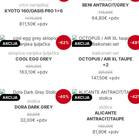
vrtni namještaj
BENI ANTRACIT/GREY
KYOTO 160/OASIS PRO 1+6
175,00€
64,80€
+pdv
1.170,00€
811,50€
+pdv
-62%
-49
AKCIJA
AKCIJA
sklopiva vanjska ljuljačka
balkonski set
COOL EGG GREY
OCTOPUS / AIR XL TAUPE
+2
430,00€
163,10€
+pdv
291,00€
147,50€
+pdv
-40%
-42
AKCIJA
AKCIJA
stolica
DORA DARK GREY
stolica
ALICANTE
53,00€
ANTRACIT/TAUPE
32,00€
+pdv
140,00€
81,90€
+pdv