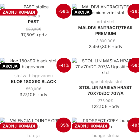
-56%
-36
ZADNJI KOMADI
AKCIJA
stolica
PAST
vrtni stol
MALDIVI ANTRACIT/TEAK
220,00€
PREMIUM
97,50€
+pdv
3.800,00€
2.450,80€
+pdv
-41%
-56
AKCIJA
stol za blagovaonu
KLOE 180X90 BLACK
ugostiteljski stol
STOL LIN MASIVA HRAST
550,00€
70X70/DC 707/A
327,10€
+pdv
275,00€
122,10€
+pdv
-35%
-49
ZADNJI KOMADI
ZADNJI KOMADI
fotelja
lounge stolica