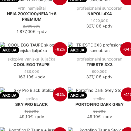
vrtni namještaj
profesionalni suncobran
NEIA 200X100/NEIA 1+6
NAPOLI 4X4
PREMIUM
1.020,00€
327,10€
+pdv
2.700,00€
1.877,00€
+pdv
-62%
-64
AKCIJA
AKCIJA
sklopiva vanjska ljuljačka
profesionalni suncobran
COOL EGG TAUPE
TRIESTE 3X3
430,00€
900,00€
163,10€
+pdv
327,10€
+pdv
-52%
-41
AKCIJA
AKCIJA
stolica
stolica
SKY PRO BLACK
PORTOFINO DARK GREY
102,00€
83,00€
49,10€
+pdv
49,10€
+pdv