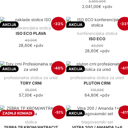
3.500,00€
2.041,00€
+pdv
-33%
-33
AKCIJA
AKCIJA
konferencijska stolica
ISO ECO PLAVA
konferencijska stolica
ISO ECO
43,00€
28,60€
+pdv
43,00€
28,60€
+pdv
-40%
-41
AKCIJA
AKCIJA
profesionalna stolica za ured
profesionalna stolica za ured
TORY CRNI
PLUTON CRNI
95,00€
110,00€
57,30€
+pdv
64,80€
+pdv
-51%
-41
ZADNJI KOMADI
AKCIJA
stolica
blagovaonski set
ZEBRA TP KROM/ANTRACIT
VITRA 200 / AMANDA 1+6