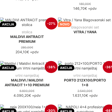
180,00€
146,70€
+pdv
-27%
AKCIJA
NOVO
blagovaonski set
stolica
VITRA / YANA
MALDIVI ANTRACIT
PREMIUM
280,00€
204,10€
+pdv
-38%
-36
AKCIJA
AKCIJA
vrtni namještaj
vrtni namještaj
MALDIVI / MALDIVI
PORTO 212X100/PORTO
ANTRACIT 1+10 PREMIUM
1+8
6.600,00€
2.540,00€
4.090,20€
+pdv
1.631,10€
+pdv
-30%
-68
AKCIJA
AKCIJA