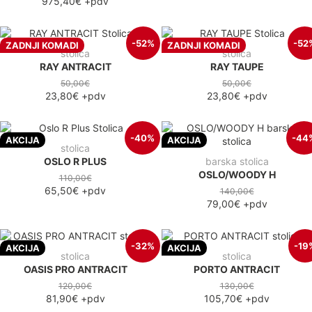
975,40€
+pdv
-52%
-52
ZADNJI KOMADI
ZADNJI KOMADI
stolica
stolica
RAY ANTRACIT
RAY TAUPE
50,00€
50,00€
23,80€
+pdv
23,80€
+pdv
-40%
-44
AKCIJA
AKCIJA
stolica
OSLO R PLUS
barska stolica
OSLO/WOODY H
110,00€
65,50€
+pdv
140,00€
79,00€
+pdv
-32%
-19
AKCIJA
AKCIJA
stolica
stolica
OASIS PRO ANTRACIT
PORTO ANTRACIT
120,00€
130,00€
81,90€
+pdv
105,70€
+pdv