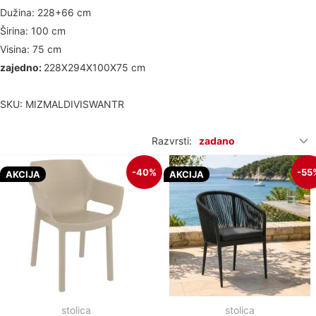
Dužina: 228+66 cm
Širina: 100 cm
Visina: 75 cm
zajedno:
228X294X100X75 cm
SKU: MIZMALDIVISWANTR
Razvrsti:
zadano
-40%
-55
AKCIJA
AKCIJA
stolica
stolica