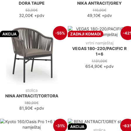
DORA TAUPE
NIKA ANTRACIT/GREY
53,00€
110,00€
32,00€
+pdv
49,10€
+pdv
-55%
-42
AKCIJA
ZADNJI KOMADI
vrtni namještaj
VEGAS 180-220/PACIFIC R
1+6
1.131,00€
654,90€
+pdv
stolica
NINA ANTRACIT/TORTORA
180,00€
81,90€
+pdv
-31%
-63
AKCIJA
stolica