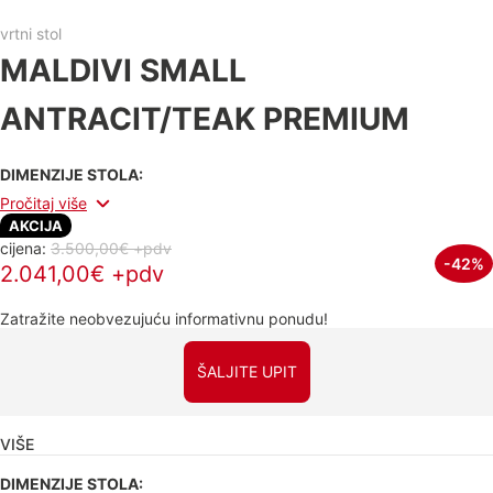
vrtni stol
MALDIVI SMALL
ANTRACIT/TEAK PREMIUM
DIMENZIJE STOLA:
Pročitaj više
AKCIJA
cijena:
3.500,00€ +pdv
-42%
2.041,00€ +pdv
Zatražite neobvezujuću informativnu ponudu!
ŠALJITE UPIT
VIŠE
DIMENZIJE STOLA: