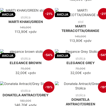
-21%
-21
AKCIJA
AKCIJA
stolica
MARTI KHAKI/GREEN
stol
MARTI
145,00€
TERRACOTTA/ORANGE
113,90€
+pdv
145,00€
113,90€
+pdv
-54%
-54
AKCIJA
AKCIJA
stolica
stolica
ELEGANCE BROWN
ELEGANCE GREY
70,00€
70,00€
32,00€
+pdv
32,00€
+pdv
-19%
-19
stolica
DONATELA ANTRACIT/GREY
stolica
DONATELA
180,00€
ANTRACIT/GREEN
146,70€
+pdv