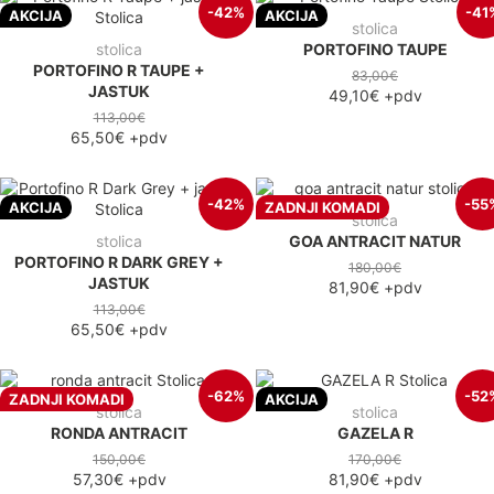
-42%
-41
AKCIJA
AKCIJA
stolica
stolica
PORTOFINO TAUPE
PORTOFINO R TAUPE +
83,00€
JASTUK
49,10€
+pdv
113,00€
65,50€
+pdv
-42%
-55
AKCIJA
ZADNJI KOMADI
stolica
stolica
GOA ANTRACIT NATUR
PORTOFINO R DARK GREY +
180,00€
JASTUK
81,90€
+pdv
113,00€
65,50€
+pdv
-62%
-52
ZADNJI KOMADI
AKCIJA
stolica
stolica
RONDA ANTRACIT
GAZELA R
150,00€
170,00€
57,30€
+pdv
81,90€
+pdv