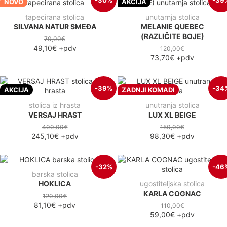
NOVO
AKCIJA
tapecirana stolica
unutarnja stolica
SILVANA NATUR SMEĐA
MELANIE QUEBEC
(RAZLIČITE BOJE)
70,00€
49,10€
+pdv
120,00€
73,70€
+pdv
-39%
-34
AKCIJA
ZADNJI KOMADI
stolica iz hrasta
unutranja stolica
VERSAJ HRAST
LUX XL BEIGE
400,00€
150,00€
245,10€
+pdv
98,30€
+pdv
-32%
-46
barska stolica
HOKLICA
ugostiteljska stolica
KARLA COGNAC
120,00€
81,10€
+pdv
110,00€
59,00€
+pdv