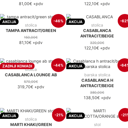
81,00€
+pdv
122,10€
+pdv
-46%
-62
AKCIJA
AKCIJA
stolica
stolica
TAMPA ANTRACIT/GREEN
CASABLANCA
ANTRACIT/BEIGE
150,00€
81,10€
+pdv
320,00€
122,10€
+pdv
-44%
-64
ZADNJI KOMADI
AKCIJA
stolica
CASABLANCA LOUNGE AB
barska stolica
CASABLANCA H
570,00€
ANTRACIT/BEIGE
319,70€
+pdv
380,00€
138,50€
+pdv
-21%
-21
AKCIJA
AKCIJA
stolica
MARTI KHAKI/GREEN
stol