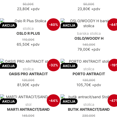
50,00€
50,00€
23,80€
+pdv
23,80€
+pdv
-40%
-44
AKCIJA
AKCIJA
stolica
OSLO R PLUS
barska stolica
OSLO/WOODY H
110,00€
65,50€
+pdv
140,00€
79,00€
+pdv
-32%
-19
AKCIJA
AKCIJA
stolica
stolica
OASIS PRO ANTRACIT
PORTO ANTRACIT
120,00€
130,00€
81,90€
+pdv
105,70€
+pdv
-44%
-47
AKCIJA
AKCIJA
stol
stolica
MARTI ANTRACIT/SAND
BUTIK ANTRACIT/SAND
145,00€
230,00€