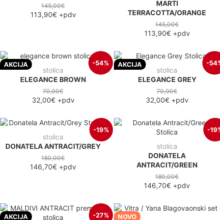
MARTI
145,00€
TERRACOTTA/ORANGE
113,90€
+pdv
145,00€
113,90€
+pdv
-54%
-54
AKCIJA
AKCIJA
stolica
stolica
ELEGANCE BROWN
ELEGANCE GREY
70,00€
70,00€
32,00€
+pdv
32,00€
+pdv
-19%
-19
stolica
DONATELA ANTRACIT/GREY
stolica
DONATELA
180,00€
ANTRACIT/GREEN
146,70€
+pdv
180,00€
146,70€
+pdv
-27%
AKCIJA
NOVO