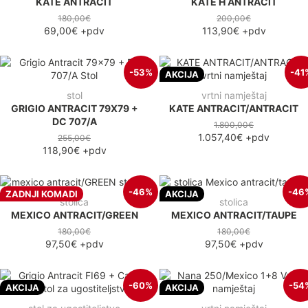
KATE ANTRACIT
KATE H ANTRACIT
180,00€
200,00€
69,00€
+pdv
113,90€
+pdv
-53%
-41
AKCIJA
stol
vrtni namještaj
GRIGIO ANTRACIT 79X79 +
KATE ANTRACIT/ANTRACIT
DC 707/A
1.800,00€
1.057,40€
+pdv
255,00€
118,90€
+pdv
-46%
-46
ZADNJI KOMADI
AKCIJA
stolica
stolica
MEXICO ANTRACIT/GREEN
MEXICO ANTRACIT/TAUPE
180,00€
180,00€
97,50€
+pdv
97,50€
+pdv
-60%
-54
AKCIJA
AKCIJA