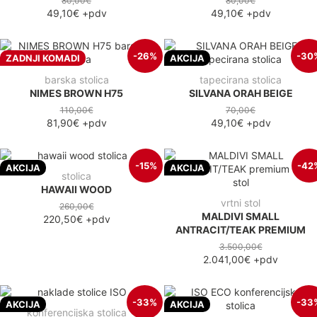
80,00€
80,00€
49,10€
+pdv
49,10€
+pdv
-26%
-30
ZADNJI KOMADI
AKCIJA
barska stolica
tapecirana stolica
NIMES BROWN H75
SILVANA ORAH BEIGE
110,00€
70,00€
81,90€
+pdv
49,10€
+pdv
-15%
-42
AKCIJA
AKCIJA
stolica
HAWAII WOOD
vrtni stol
260,00€
MALDIVI SMALL
220,50€
+pdv
ANTRACIT/TEAK PREMIUM
3.500,00€
2.041,00€
+pdv
-33%
-33
AKCIJA
AKCIJA
konferencijska stolica