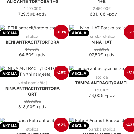
ALICANTE TORTORA 1+6
1+8
1.290,00€
2.450,00€
729,50€
+pdv
1.631,10€
+pdv
-63%
-51
AKCIJA
AKCIJA
stolica
barska stolica
BENI ANTRACIT/TORTORA
NINA H AT
175,00€
200,00€
64,80€
+pdv
97,50€
+pdv
-45%
-51
AKCIJA
AKCIJA
stolica
vrtni namještaj
TAMPA ANTRACIT/CAMEL
NINA ANTRACIT/TORTORA
150,00€
GRT
73,00€
+pdv
1.500,00€
818,90€
+pdv
-62%
-43
AKCIJA
AKCIJA
stolica
barska stolica