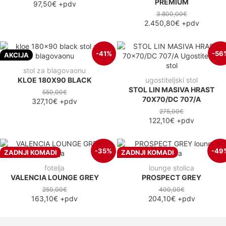
PREMIUM
97,50€
+pdv
3.800,00€
2.450,80€
+pdv
-41%
-56
AKCIJA
stol za blagovaonu
KLOE 180X90 BLACK
ugostiteljski stol
STOL LIN MASIVA HRAST
550,00€
70X70/DC 707/A
327,10€
+pdv
275,00€
122,10€
+pdv
-35%
-49
ZADNJI KOMADI
ZADNJI KOMADI
fotelja
lounge stolica
VALENCIA LOUNGE GREY
PROSPECT GREY
250,00€
400,00€
163,10€
+pdv
204,10€
+pdv