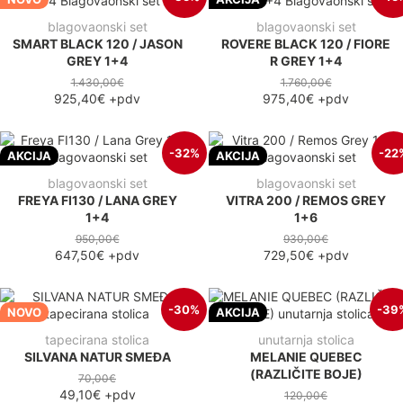
blagovaonski set
blagovaonski set
SMART BLACK 120 / JASON
ROVERE BLACK 120 / FIORE
GREY 1+4
R GREY 1+4
1.430,00€
1.760,00€
925,40€
+pdv
975,40€
+pdv
-32%
-22
AKCIJA
AKCIJA
blagovaonski set
blagovaonski set
FREYA FI130 / LANA GREY
VITRA 200 / REMOS GREY
1+4
1+6
950,00€
930,00€
647,50€
+pdv
729,50€
+pdv
-30%
-39
NOVO
AKCIJA
tapecirana stolica
unutarnja stolica
SILVANA NATUR SMEĐA
MELANIE QUEBEC
(RAZLIČITE BOJE)
70,00€
49,10€
+pdv
120,00€