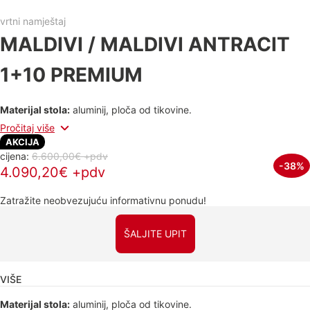
vrtni namještaj
MALDIVI / MALDIVI ANTRACIT
1+10 PREMIUM
Materijal stola:
aluminij, ploča od tikovine.
Pročitaj više
AKCIJA
cijena:
6.600,00€ +pdv
-38%
4.090,20€ +pdv
Zatražite neobvezujuću informativnu ponudu!
ŠALJITE UPIT
VIŠE
Materijal stola:
aluminij, ploča od tikovine.