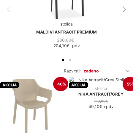
stolica
MALDIVI ANTRACIT PREMIUM
280,00€
204,10€
+pdv
Razvrsti:
zadano
-40%
-55
AKCIJA
AKCIJA
stolica
NIKA ANTRACIT/GREY
110,00€
49,10€
+pdv