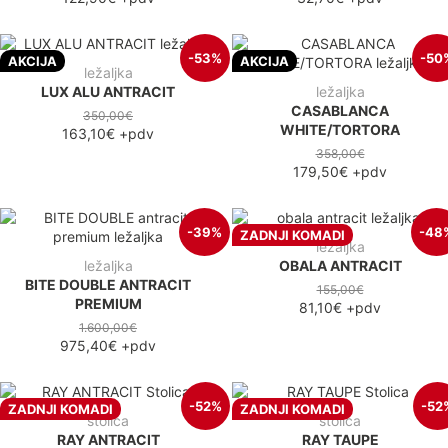
-53%
-50
AKCIJA
AKCIJA
ležaljka
LUX ALU ANTRACIT
ležaljka
CASABLANCA
350,00€
WHITE/TORTORA
163,10€
+pdv
358,00€
179,50€
+pdv
-39%
-48
ZADNJI KOMADI
ležaljka
ležaljka
OBALA ANTRACIT
BITE DOUBLE ANTRACIT
155,00€
PREMIUM
81,10€
+pdv
1.600,00€
975,40€
+pdv
-52%
-52
ZADNJI KOMADI
ZADNJI KOMADI
stolica
stolica
RAY ANTRACIT
RAY TAUPE