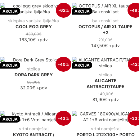
-62%
-49
AKCIJA
AKCIJA
sklopiva vanjska ljuljačka
balkonski set
COOL EGG GREY
OCTOPUS / AIR XL TAUPE
+2
430,00€
163,10€
+pdv
291,00€
147,50€
+pdv
-40%
-42
AKCIJA
AKCIJA
stolica
DORA DARK GREY
stolica
ALICANTE
53,00€
ANTRACIT/TAUPE
32,00€
+pdv
140,00€
81,90€
+pdv
-43%
-33
AKCIJA
vrtni namještaj
vrtni namještaj
KYOTO ANTRACIT /
PORTO L 212X100+ PORTO