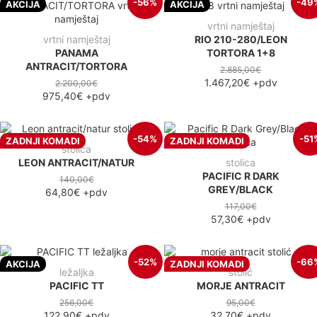
-56%
-49
AKCIJA
AKCIJA
vrtni namještaj
vrtni namještaj
RIO 210-280/LEON
PANAMA
TORTORA 1+8
ANTRACIT/TORTORA
2.885,00€
1.467,20€
+pdv
2.200,00€
975,40€
+pdv
-54%
-51
ZADNJI KOMADI
ZADNJI KOMADI
stolica
LEON ANTRACIT/NATUR
stolica
PACIFIC R DARK
140,00€
GREY/BLACK
64,80€
+pdv
117,00€
57,30€
+pdv
-52%
-66
AKCIJA
ZADNJI KOMADI
ležaljka
stolić
PACIFIC TT
MORJE ANTRACIT
256,00€
95,00€
122,90€
+pdv
32,70€
+pdv