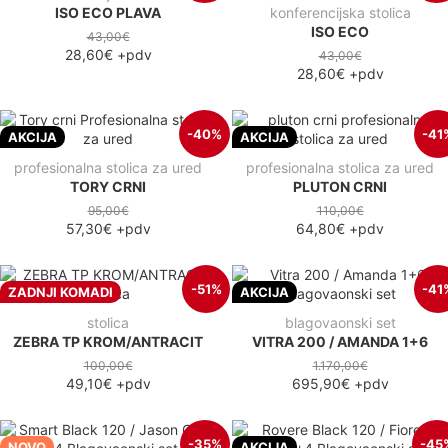
ISO ECO PLAVA
konferencijska stolica
ISO ECO
43,00€
28,60€
+pdv
43,00€
28,60€
+pdv
-40%
-41
AKCIJA
AKCIJA
profesionalna stolica za ured
profesionalna stolica za ured
TORY CRNI
PLUTON CRNI
95,00€
110,00€
57,30€
+pdv
64,80€
+pdv
-51%
-41
ZADNJI KOMADI
AKCIJA
stolica
blagovaonski set
ZEBRA TP KROM/ANTRACIT
VITRA 200 / AMANDA 1+6
100,00€
1.170,00€
49,10€
+pdv
695,90€
+pdv
-35%
-45
NOVO
AKCIJA