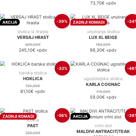
73,70€
+pdv
-39%
-34
AKCIJA
ZADNJI KOMADI
stolica iz hrasta
unutranja stolica
VERSAJ HRAST
LUX XL BEIGE
400,00€
150,00€
245,10€
+pdv
98,30€
+pdv
-32%
-46
barska stolica
HOKLICA
ugostiteljska stolica
KARLA COGNAC
120,00€
81,10€
+pdv
110,00€
59,00€
+pdv
-56%
-36
ZADNJI KOMADI
AKCIJA
stolica
PAST
vrtni stol
MALDIVI ANTRACIT/TEAK
220,00€