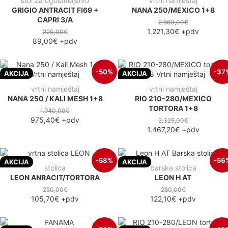
stol za ugostiteljstvo
vrtni namještaj
GRIGIO ANTRACIT FI69 +
NANA 250/MEXICO 1+8
CAPRI 3/A
2.660,00€
1.221,30€
+pdv
220,00€
89,00€
+pdv
-50%
-37
AKCIJA
AKCIJA
vrtni namještaj
vrtni namještaj
NANA 250 / KALI MESH 1+8
RIO 210-280/MEXICO
TORTORA 1+8
1.940,00€
975,40€
+pdv
2.325,00€
1.467,20€
+pdv
-58%
-56
AKCIJA
AKCIJA
stolica
barska stolica
LEON ANRACIT/TORTORA
LEON H AT
250,00€
280,00€
105,70€
+pdv
122,10€
+pdv