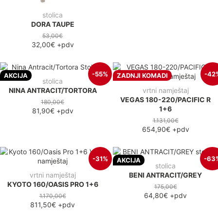
stolica
DORA TAUPE
53,00€
32,00€
+pdv
-55%
-42
AKCIJA
ZADNJI KOMADI
stolica
NINA ANTRACIT/TORTORA
vrtni namještaj
VEGAS 180-220/PACIFIC R
180,00€
1+6
81,90€
+pdv
1.131,00€
654,90€
+pdv
-31%
-63
AKCIJA
stolica
vrtni namještaj
BENI ANTRACIT/GREY
KYOTO 160/OASIS PRO 1+6
175,00€
64,80€
+pdv
1.170,00€
811,50€
+pdv