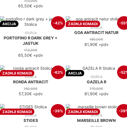
113,00€
65,50€
+pdv
-42%
-55
AKCIJA
ZADNJI KOMADI
stolica
stolica
GOA ANTRACIT NATUR
PORTOFINO R DARK GREY +
180,00€
JASTUK
81,90€
+pdv
113,00€
65,50€
+pdv
-62%
-52
ZADNJI KOMADI
AKCIJA
stolica
stolica
RONDA ANTRACIT
GAZELA R
150,00€
170,00€
57,30€
+pdv
81,90€
+pdv
-39%
-39
ZADNJI KOMADI
ZADNJI KOMADI
stolica
stolica
STIGES
MARSEILLE BROWN