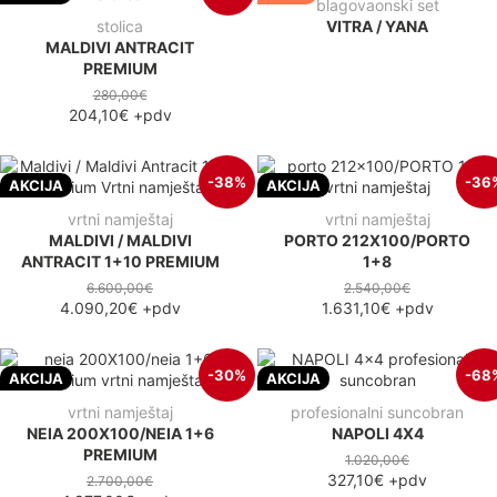
blagovaonski set
stolica
VITRA / YANA
MALDIVI ANTRACIT
PREMIUM
280,00€
204,10€
+pdv
-38%
-36
AKCIJA
AKCIJA
vrtni namještaj
vrtni namještaj
MALDIVI / MALDIVI
PORTO 212X100/PORTO
ANTRACIT 1+10 PREMIUM
1+8
6.600,00€
2.540,00€
4.090,20€
+pdv
1.631,10€
+pdv
-30%
-68
AKCIJA
AKCIJA
vrtni namještaj
profesionalni suncobran
NEIA 200X100/NEIA 1+6
NAPOLI 4X4
PREMIUM
1.020,00€
327,10€
+pdv
2.700,00€