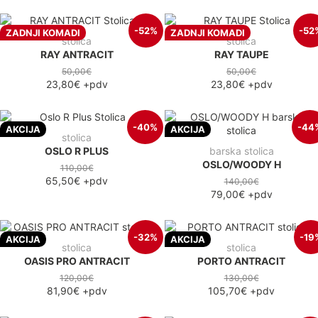
-52%
-52
ZADNJI KOMADI
ZADNJI KOMADI
stolica
stolica
RAY ANTRACIT
RAY TAUPE
50,00€
50,00€
23,80€
+pdv
23,80€
+pdv
-40%
-44
AKCIJA
AKCIJA
stolica
OSLO R PLUS
barska stolica
OSLO/WOODY H
110,00€
65,50€
+pdv
140,00€
79,00€
+pdv
-32%
-19
AKCIJA
AKCIJA
stolica
stolica
OASIS PRO ANTRACIT
PORTO ANTRACIT
120,00€
130,00€
81,90€
+pdv
105,70€
+pdv