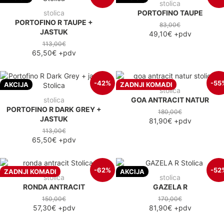
stolica
stolica
PORTOFINO TAUPE
PORTOFINO R TAUPE +
83,00€
JASTUK
49,10€
+pdv
113,00€
65,50€
+pdv
-42%
-55
AKCIJA
ZADNJI KOMADI
stolica
stolica
GOA ANTRACIT NATUR
PORTOFINO R DARK GREY +
180,00€
JASTUK
81,90€
+pdv
113,00€
65,50€
+pdv
-62%
-52
ZADNJI KOMADI
AKCIJA
stolica
stolica
RONDA ANTRACIT
GAZELA R
150,00€
170,00€
57,30€
+pdv
81,90€
+pdv