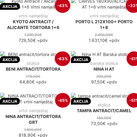
-43%
-33
AKCIJA
vrtni namještaj
vrtni namještaj
KYOTO ANTRACIT /
PORTO L 212X100+ PORTO
ALICANTE TORTORA 1+6
1+8
1.290,00€
2.450,00€
729,50€
+pdv
1.631,10€
+pdv
-63%
-51
AKCIJA
AKCIJA
stolica
barska stolica
BENI ANTRACIT/TORTORA
NINA H AT
175,00€
200,00€
64,80€
+pdv
97,50€
+pdv
-45%
-51
AKCIJA
AKCIJA
stolica
vrtni namještaj
TAMPA ANTRACIT/CAMEL
NINA ANTRACIT/TORTORA
150,00€
GRT
73,00€
+pdv
1.500,00€
818,90€
+pdv