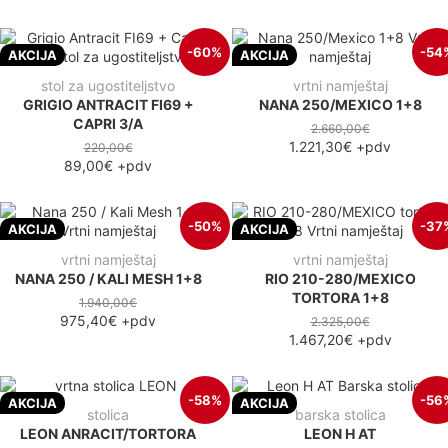
-60%
-54
AKCIJA
AKCIJA
stol za ugostiteljstvo
vrtni namještaj
GRIGIO ANTRACIT FI69 +
NANA 250/MEXICO 1+8
CAPRI 3/A
2.660,00€
1.221,30€
+pdv
220,00€
89,00€
+pdv
-50%
-37
AKCIJA
AKCIJA
vrtni namještaj
vrtni namještaj
NANA 250 / KALI MESH 1+8
RIO 210-280/MEXICO
TORTORA 1+8
1.940,00€
975,40€
+pdv
2.325,00€
1.467,20€
+pdv
-58%
-56
AKCIJA
AKCIJA
stolica
barska stolica
LEON ANRACIT/TORTORA
LEON H AT