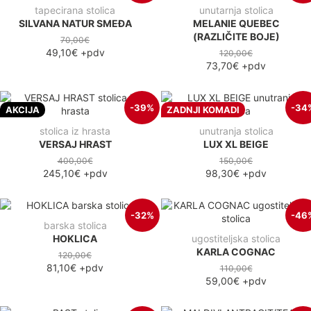
tapecirana stolica
unutarnja stolica
SILVANA NATUR SMEĐA
MELANIE QUEBEC
(RAZLIČITE BOJE)
70,00€
49,10€
+pdv
120,00€
73,70€
+pdv
-39%
-34
AKCIJA
ZADNJI KOMADI
stolica iz hrasta
unutranja stolica
VERSAJ HRAST
LUX XL BEIGE
400,00€
150,00€
245,10€
+pdv
98,30€
+pdv
-32%
-46
barska stolica
HOKLICA
ugostiteljska stolica
KARLA COGNAC
120,00€
81,10€
+pdv
110,00€
59,00€
+pdv