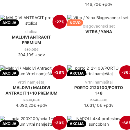
146,70€
+pdv
-27%
AKCIJA
NOVO
blagovaonski set
stolica
VITRA / YANA
MALDIVI ANTRACIT
PREMIUM
280,00€
204,10€
+pdv
-38%
-36
AKCIJA
AKCIJA
vrtni namještaj
vrtni namještaj
MALDIVI / MALDIVI
PORTO 212X100/PORTO
ANTRACIT 1+10 PREMIUM
1+8
6.600,00€
2.540,00€
4.090,20€
+pdv
1.631,10€
+pdv
-30%
-68
AKCIJA
AKCIJA