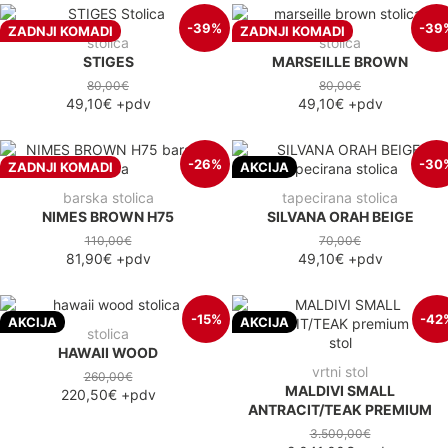
-39%
-39
ZADNJI KOMADI
ZADNJI KOMADI
stolica
stolica
STIGES
MARSEILLE BROWN
80,00€
80,00€
49,10€
+pdv
49,10€
+pdv
-26%
-30
ZADNJI KOMADI
AKCIJA
barska stolica
tapecirana stolica
NIMES BROWN H75
SILVANA ORAH BEIGE
110,00€
70,00€
81,90€
+pdv
49,10€
+pdv
-15%
-42
AKCIJA
AKCIJA
stolica
HAWAII WOOD
vrtni stol
260,00€
MALDIVI SMALL
220,50€
+pdv
ANTRACIT/TEAK PREMIUM
3.500,00€