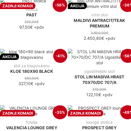
-56%
-36
ZADNJI KOMADI
AKCIJA
stolica
PAST
vrtni stol
MALDIVI ANTRACIT/TEAK
220,00€
PREMIUM
97,50€
+pdv
3.800,00€
2.450,80€
+pdv
-41%
-56
AKCIJA
stol za blagovaonu
KLOE 180X90 BLACK
ugostiteljski stol
STOL LIN MASIVA HRAST
550,00€
70X70/DC 707/A
327,10€
+pdv
275,00€
122,10€
+pdv
-35%
-49
ZADNJI KOMADI
ZADNJI KOMADI
fotelja
lounge stolica
VALENCIA LOUNGE GREY
PROSPECT GREY