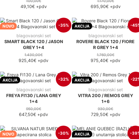
100,00€
1.170,00€
49,10€
+pdv
695,90€
+pdv
-35%
-45
NOVO
AKCIJA
blagovaonski set
blagovaonski set
SMART BLACK 120 / JASON
ROVERE BLACK 120 / FIORE
GREY 1+4
R GREY 1+4
1.430,00€
1.760,00€
925,40€
+pdv
975,40€
+pdv
-32%
-22
AKCIJA
AKCIJA
blagovaonski set
blagovaonski set
FREYA FI130 / LANA GREY
VITRA 200 / REMOS GREY
1+4
1+6
950,00€
930,00€
647,50€
+pdv
729,50€
+pdv
-30%
-39
NOVO
AKCIJA