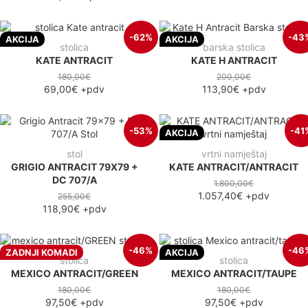
-62%
-43
AKCIJA
AKCIJA
stolica
barska stolica
KATE ANTRACIT
KATE H ANTRACIT
180,00€
200,00€
69,00€
+pdv
113,90€
+pdv
-53%
-41
AKCIJA
stol
vrtni namještaj
GRIGIO ANTRACIT 79X79 +
KATE ANTRACIT/ANTRACIT
DC 707/A
1.800,00€
1.057,40€
+pdv
255,00€
118,90€
+pdv
-46%
-46
ZADNJI KOMADI
AKCIJA
stolica
stolica
MEXICO ANTRACIT/GREEN
MEXICO ANTRACIT/TAUPE
180,00€
180,00€
97,50€
+pdv
97,50€
+pdv