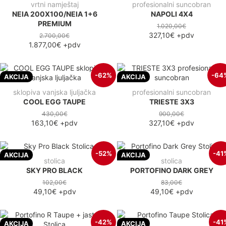
vrtni namještaj
profesionalni suncobran
NEIA 200X100/NEIA 1+6
NAPOLI 4X4
PREMIUM
1.020,00€
327,10€
+pdv
2.700,00€
1.877,00€
+pdv
-62%
-64
AKCIJA
AKCIJA
sklopiva vanjska ljuljačka
profesionalni suncobran
COOL EGG TAUPE
TRIESTE 3X3
430,00€
900,00€
163,10€
+pdv
327,10€
+pdv
-52%
-41
AKCIJA
AKCIJA
stolica
stolica
SKY PRO BLACK
PORTOFINO DARK GREY
102,00€
83,00€
49,10€
+pdv
49,10€
+pdv
-42%
-41
AKCIJA
AKCIJA