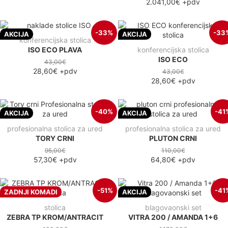
2.041,00€
+pdv
-33%
-33
AKCIJA
AKCIJA
konferencijska stolica
ISO ECO PLAVA
konferencijska stolica
ISO ECO
43,00€
28,60€
+pdv
43,00€
28,60€
+pdv
-40%
-41
AKCIJA
AKCIJA
profesionalna stolica za ured
profesionalna stolica za ured
TORY CRNI
PLUTON CRNI
95,00€
110,00€
57,30€
+pdv
64,80€
+pdv
-51%
-41
ZADNJI KOMADI
AKCIJA
stolica
blagovaonski set
ZEBRA TP KROM/ANTRACIT
VITRA 200 / AMANDA 1+6