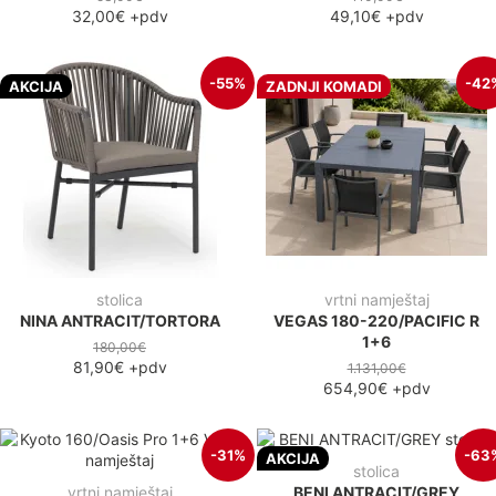
32,00€
+pdv
49,10€
+pdv
-55%
-42
AKCIJA
ZADNJI KOMADI
stolica
vrtni namještaj
NINA ANTRACIT/TORTORA
VEGAS 180-220/PACIFIC R
1+6
180,00€
81,90€
+pdv
1.131,00€
654,90€
+pdv
-31%
-63
AKCIJA
stolica
vrtni namještaj
BENI ANTRACIT/GREY