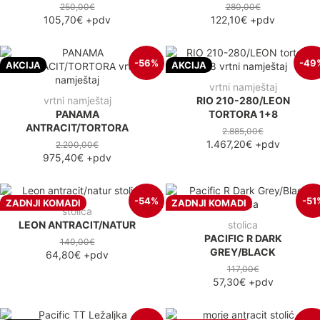
250,00€
280,00€
105,70€
+pdv
122,10€
+pdv
-56%
-49
AKCIJA
AKCIJA
vrtni namještaj
vrtni namještaj
RIO 210-280/LEON
PANAMA
TORTORA 1+8
ANTRACIT/TORTORA
2.885,00€
1.467,20€
+pdv
2.200,00€
975,40€
+pdv
-54%
-51
ZADNJI KOMADI
ZADNJI KOMADI
stolica
LEON ANTRACIT/NATUR
stolica
PACIFIC R DARK
140,00€
GREY/BLACK
64,80€
+pdv
117,00€
57,30€
+pdv