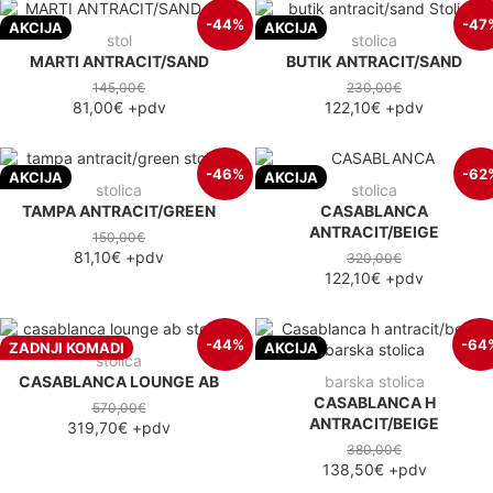
-44%
-47
AKCIJA
AKCIJA
stol
stolica
MARTI ANTRACIT/SAND
BUTIK ANTRACIT/SAND
145,00€
230,00€
81,00€
+pdv
122,10€
+pdv
-46%
-62
AKCIJA
AKCIJA
stolica
stolica
TAMPA ANTRACIT/GREEN
CASABLANCA
ANTRACIT/BEIGE
150,00€
81,10€
+pdv
320,00€
122,10€
+pdv
-44%
-64
ZADNJI KOMADI
AKCIJA
stolica
CASABLANCA LOUNGE AB
barska stolica
CASABLANCA H
570,00€
ANTRACIT/BEIGE
319,70€
+pdv
380,00€
138,50€
+pdv