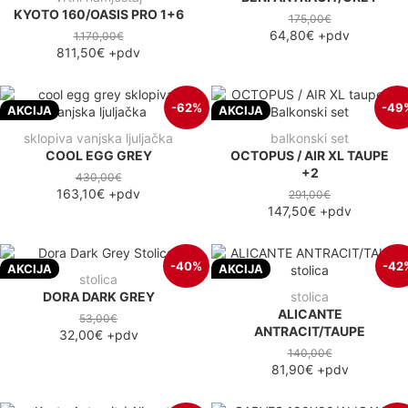
KYOTO 160/OASIS PRO 1+6
175,00€
64,80€
+pdv
1.170,00€
811,50€
+pdv
-62%
-49
AKCIJA
AKCIJA
sklopiva vanjska ljuljačka
balkonski set
COOL EGG GREY
OCTOPUS / AIR XL TAUPE
+2
430,00€
163,10€
+pdv
291,00€
147,50€
+pdv
-40%
-42
AKCIJA
AKCIJA
stolica
DORA DARK GREY
stolica
ALICANTE
53,00€
ANTRACIT/TAUPE
32,00€
+pdv
140,00€
81,90€
+pdv