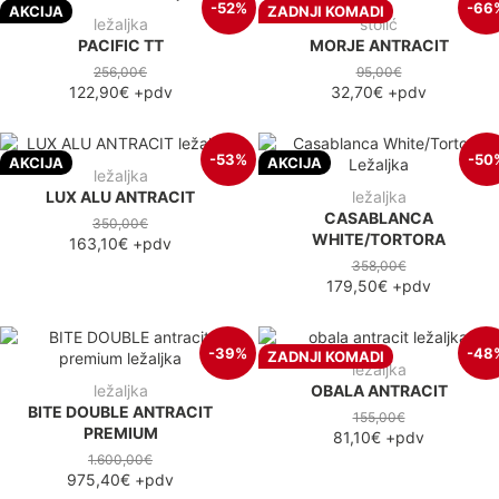
-52%
-66
AKCIJA
ZADNJI KOMADI
ležaljka
stolić
PACIFIC TT
MORJE ANTRACIT
256,00€
95,00€
122,90€
+pdv
32,70€
+pdv
-53%
-50
AKCIJA
AKCIJA
ležaljka
LUX ALU ANTRACIT
ležaljka
CASABLANCA
350,00€
WHITE/TORTORA
163,10€
+pdv
358,00€
179,50€
+pdv
-39%
-48
ZADNJI KOMADI
ležaljka
ležaljka
OBALA ANTRACIT
BITE DOUBLE ANTRACIT
155,00€
PREMIUM
81,10€
+pdv
1.600,00€
975,40€
+pdv