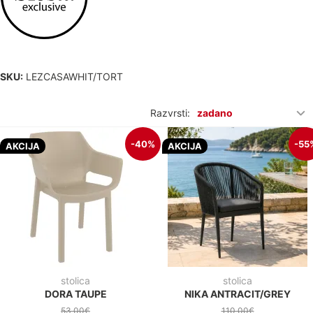
SKU:
LEZCASAWHIT/TORT
Razvrsti:
zadano
-40%
-55
AKCIJA
AKCIJA
stolica
stolica
DORA TAUPE
NIKA ANTRACIT/GREY
53,00€
110,00€