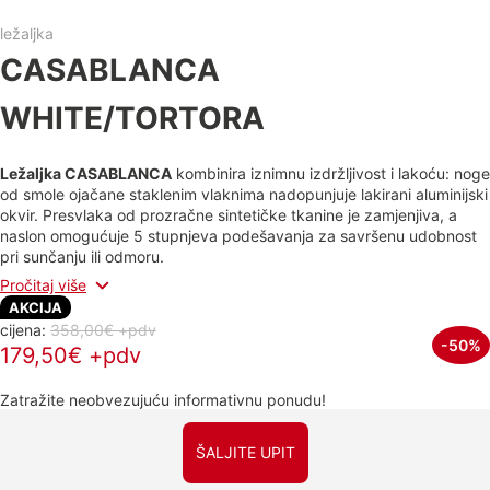
ležaljka
CASABLANCA
WHITE/TORTORA
Ležaljka CASABLANCA
kombinira iznimnu izdržljivost i lakoću: noge
od smole ojačane staklenim vlaknima nadopunjuje lakirani aluminijski
okvir. Presvlaka od prozračne sintetičke tkanine je zamjenjiva, a
naslon omogućuje 5 stupnjeva podešavanja za savršenu udobnost
pri sunčanju ili odmoru.
Pročitaj više
AKCIJA
cijena:
358,00€ +pdv
-50%
179,50€ +pdv
Zatražite neobvezujuću informativnu ponudu!
ŠALJITE UPIT