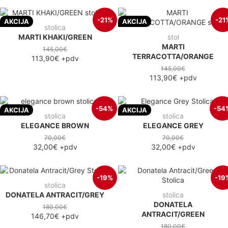
-21%
-21
AKCIJA
AKCIJA
stolica
MARTI KHAKI/GREEN
stol
MARTI
145,00€
TERRACOTTA/ORANGE
113,90€
+pdv
145,00€
113,90€
+pdv
-54%
-54
AKCIJA
AKCIJA
stolica
stolica
ELEGANCE BROWN
ELEGANCE GREY
70,00€
70,00€
32,00€
+pdv
32,00€
+pdv
-19%
-19
stolica
DONATELA ANTRACIT/GREY
stolica
DONATELA
180,00€
ANTRACIT/GREEN
146,70€
+pdv
180,00€