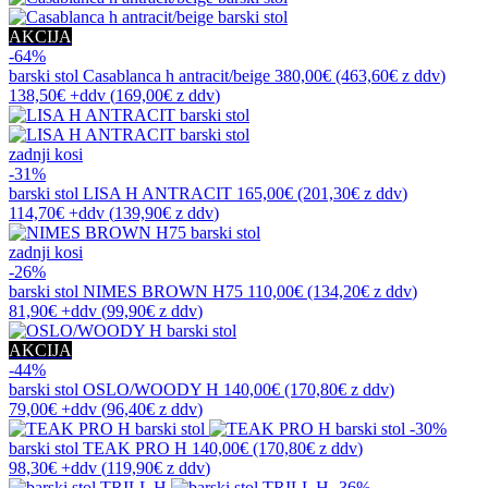
AKCIJA
-64%
barski stol
Casablanca h antracit/beige
380,00€
(463,60€
z ddv
)
138,50€
+ddv
(
169,00€
z ddv
)
zadnji kosi
-31%
barski stol
LISA H ANTRACIT
165,00€
(201,30€
z ddv
)
114,70€
+ddv
(
139,90€
z ddv
)
zadnji kosi
-26%
barski stol
NIMES BROWN H75
110,00€
(134,20€
z ddv
)
81,90€
+ddv
(
99,90€
z ddv
)
AKCIJA
-44%
barski stol
OSLO/WOODY H
140,00€
(170,80€
z ddv
)
79,00€
+ddv
(
96,40€
z ddv
)
-30%
barski stol
TEAK PRO H
140,00€
(170,80€
z ddv
)
98,30€
+ddv
(
119,90€
z ddv
)
-36%