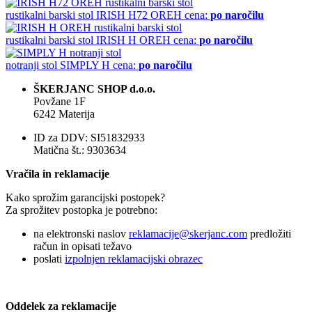
rustikalni barski stol
IRISH H72 OREH
cena:
po naročilu
rustikalni barski stol
IRISH H OREH
cena:
po naročilu
notranji stol
SIMPLY H
cena:
po naročilu
ŠKERJANC SHOP d.o.o.
Povžane 1F
6242 Materija
ID za DDV: SI51832933
Matična št.: 9303634
Vračila in reklamacije
Kako sprožim garancijski postopek?
Za sprožitev postopka je potrebno:
na elektronski naslov
reklamacije@skerjanc.com
predložiti
račun in opisati težavo
poslati
izpolnjen reklamacijski obrazec
Oddelek za reklamacije