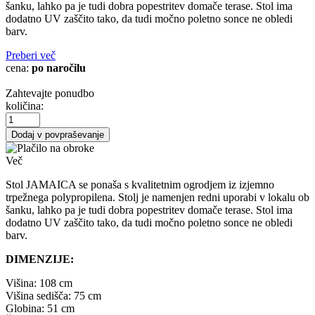
šanku, lahko pa je tudi dobra popestritev domače terase. Stol ima
dodatno UV zaščito tako, da tudi močno poletno sonce ne obledi
barv.
Preberi več
cena:
po naročilu
Zahtevajte ponudbo
količina:
Dodaj v povpraševanje
Več
Stol JAMAICA se ponaša s kvalitetnim ogrodjem iz izjemno
trpežnega polypropilena. Stolj je namenjen redni uporabi v lokalu ob
šanku, lahko pa je tudi dobra popestritev domače terase. Stol ima
dodatno UV zaščito tako, da tudi močno poletno sonce ne obledi
barv.
DIMENZIJE:
Višina: 108 cm
Višina sedišča: 75 cm
Globina: 51 cm