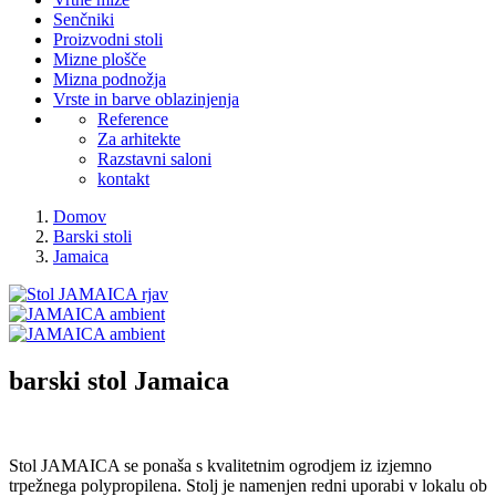
Senčniki
Proizvodni stoli
Mizne plošče
Mizna podnožja
Vrste in barve oblazinjenja
Reference
Za arhitekte
Razstavni saloni
kontakt
Domov
Barski stoli
Jamaica
barski stol
Jamaica
Stol JAMAICA se ponaša s kvalitetnim ogrodjem iz izjemno
trpežnega polypropilena. Stolj je namenjen redni uporabi v lokalu ob