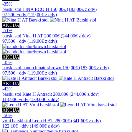
-35%
barski stol
TINA ECO H
150,00€
(183,00€
z ddv
)
97,50€
+ddv
(
119,00€
z ddv
)
AKCIJA
-51%
barski stol
Nina H AT
200,00€
(244,00€
z ddv
)
97,50€
+ddv
(
119,00€
z ddv
)
AKCIJA
-35%
barski stol
nando h natur/brown
150,00€
(183,00€
z ddv
)
97,50€
+ddv
(
119,00€
z ddv
)
AKCIJA
-43%
barski stol
Kate H Antracit
200,00€
(244,00€
z ddv
)
113,90€
+ddv
(
139,00€
z ddv
)
AKCIJA
-56%
vrtni barski stol
Leon H AT
280,00€
(341,60€
z ddv
)
122,10€
+ddv
(
149,00€
z ddv
)