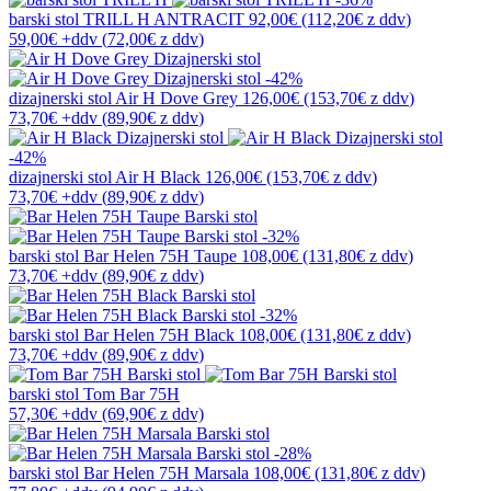
barski stol
TRILL H ANTRACIT
92,00€
(112,20€
z ddv
)
59,00€
+ddv
(
72,00€
z ddv
)
-42%
dizajnerski stol
Air H Dove Grey
126,00€
(153,70€
z ddv
)
73,70€
+ddv
(
89,90€
z ddv
)
-42%
dizajnerski stol
Air H Black
126,00€
(153,70€
z ddv
)
73,70€
+ddv
(
89,90€
z ddv
)
-32%
barski stol
Bar Helen 75H Taupe
108,00€
(131,80€
z ddv
)
73,70€
+ddv
(
89,90€
z ddv
)
-32%
barski stol
Bar Helen 75H Black
108,00€
(131,80€
z ddv
)
73,70€
+ddv
(
89,90€
z ddv
)
barski stol
Tom Bar 75H
57,30€ +ddv
(69,90€ z ddv)
-28%
barski stol
Bar Helen 75H Marsala
108,00€
(131,80€
z ddv
)