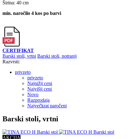
Širina: 40 cm
min. naročilo 4 kos po barvi
CERTIFIKAT
Barski stoli, vrtni
Barski stoli, notranji
Razvrsti:
privzeto
privzeto
Najnižji ceni
Najvišji ceni
Novo
Razprodaja
Največkrat naročeni
Barski stoli, vrtni
AKCIJA