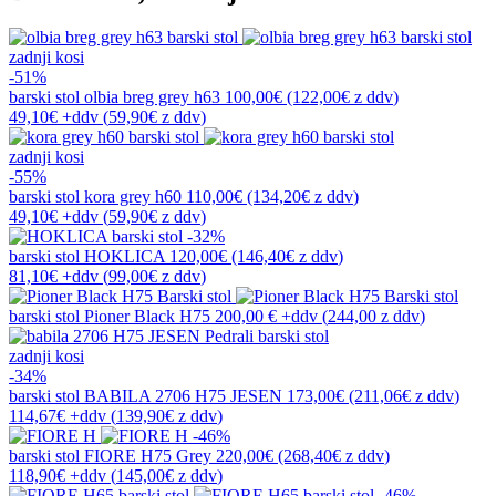
zadnji kosi
-51%
barski stol
olbia breg grey h63
100,00€
(122,00€
z ddv
)
49,10€
+ddv
(
59,90€
z ddv
)
zadnji kosi
-55%
barski stol
kora grey h60
110,00€
(134,20€
z ddv
)
49,10€
+ddv
(
59,90€
z ddv
)
-32%
barski stol
HOKLICA
120,00€
(146,40€
z ddv
)
81,10€
+ddv
(
99,00€
z ddv
)
barski stol
Pioner Black H75
200,00 €
+ddv
(
244,00 z ddv
)
zadnji kosi
-34%
barski stol
BABILA 2706 H75 JESEN
173,00€
(211,06€
z ddv
)
114,67€
+ddv
(
139,90€
z ddv
)
-46%
barski stol
FIORE H75 Grey
220,00€
(268,40€
z ddv
)
118,90€
+ddv
(
145,00€
z ddv
)
-46%