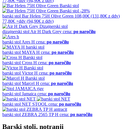
77,80€
+ddv
(
94,90€
z ddv
)
-28%
barski stol
Bar Helen 75H Olive Green
108,00€
(131,80€
z ddv
)
77,80€
+ddv
(
94,90€
z ddv
)
dizajnerski stol
Air H Dark Grey
cena:
po naročilu
barski stol
Ares H
cena:
po naročilu
barski stol
MAYA H
cena:
po naročilu
barski stol
Cross H
cena:
po naročilu
barski stol
Victor H
cena:
po naročilu
barski stol
Marcel H
cena:
po naročilu
barski stol
Jamaica
cena:
po naročilu
barski stol
NET STOOL
cena:
po naročilu
barski stol
ZEBRA 2565 TP H
cena:
po naročilu
Barski stoli, notranji