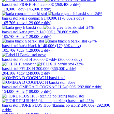
barski stol
FIORE H65
220,00€
(268,40€
z ddv
)
118,90€
+ddv
(
145,00€
z ddv
)
-24%
barski stol
karla cognac h
140,00€
(170,80€
z ddv
)
105,70€
+ddv
(
129,00€
z ddv
)
-24%
barski stol
karla grey h
140,00€
(170,80€
z ddv
)
105,70€
+ddv
(
129,00€
z ddv
)
-24%
barski stol
karla black h
140,00€
(170,80€
z ddv
)
105,70€
+ddv
(
129,00€
z ddv
)
novo
barski stol
Fabel H
300,00 €
+ddv
(
366,00 z ddv
)
-32%
barski stol
FELIX H
300,00€
(366,00€
z ddv
)
204,10€
+ddv
(
249,00€
z ddv
)
-35%
barski stol
OMEGA D COGNAC H
240,00€
(292,80€
z ddv
)
154,90€
+ddv
(
189,00€
z ddv
)
-25%
barski stol
FIORE PLUS H65 (tkanina po izbiri)
240,00€
(292,80€
z ddv
)