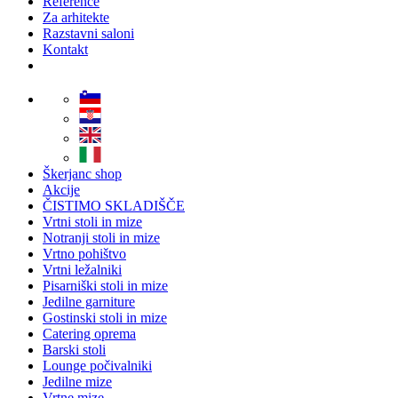
Reference
Za arhitekte
Razstavni saloni
Kontakt
Škerjanc shop
Akcije
ČISTIMO SKLADIŠČE
Vrtni stoli in mize
Notranji stoli in mize
Vrtno pohištvo
Vrtni ležalniki
Pisarniški stoli in mize
Jedilne garniture
Gostinski stoli in mize
Catering oprema
Barski stoli
Lounge počivalniki
Jedilne mize
Vrtne mize