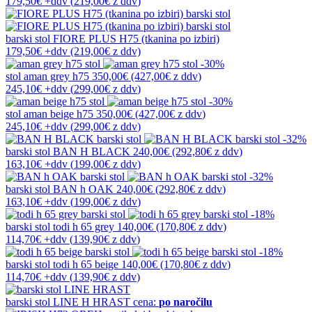
179,50€
+ddv
(
219,00€
z ddv
)
barski stol
FIORE PLUS H75 (tkanina po izbiri)
179,50€ +ddv
(219,00€ z ddv)
-30%
stol
aman grey h75
350,00€
(427,00€
z ddv
)
245,10€
+ddv
(
299,00€
z ddv
)
-30%
stol
aman beige h75
350,00€
(427,00€
z ddv
)
245,10€
+ddv
(
299,00€
z ddv
)
-32%
barski stol
BAN H BLACK
240,00€
(292,80€
z ddv
)
163,10€
+ddv
(
199,00€
z ddv
)
-32%
barski stol
BAN h OAK
240,00€
(292,80€
z ddv
)
163,10€
+ddv
(
199,00€
z ddv
)
-18%
barski stol
todi h 65 grey
140,00€
(170,80€
z ddv
)
114,70€
+ddv
(
139,90€
z ddv
)
-18%
barski stol
todi h 65 beige
140,00€
(170,80€
z ddv
)
114,70€
+ddv
(
139,90€
z ddv
)
barski stol
LINE H HRAST
cena:
po naročilu