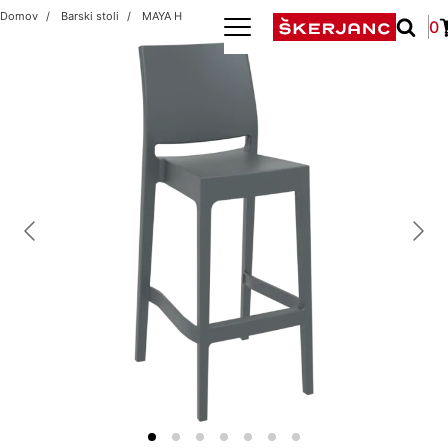
Domov
Barski stoli
MAYA H
0