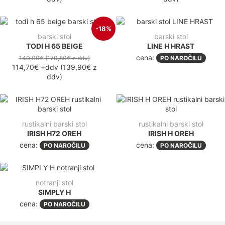
-18%
barski stol
barski stol
TODI H 65 BEIGE
LINE H HRAST
cena:
140,00€
(170,80€
z ddv
)
PO NAROČILU
114,70€
+ddv
(
139,90€
z
ddv
)
rustikalni barski stol
rustikalni barski stol
IRISH H72 OREH
IRISH H OREH
cena:
cena:
PO NAROČILU
PO NAROČILU
notranji stol
SIMPLY H
cena:
PO NAROČILU