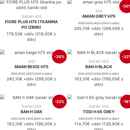
-30
stol
barski stol
AMAN GREY H75
FIORE PLUS H75 (TKANINA
350,00€
(427,00€
z ddv
)
PO IZBIRI)
245,10€
+ddv
(
299,00€
z
179,50€ +ddv
(219,00€ z
ddv
)
ddv)
-30%
-32
stol
barski stol
AMAN BEIGE H75
BAN H BLACK
350,00€
(427,00€
z ddv
)
240,00€
(292,80€
z ddv
)
245,10€
+ddv
(
299,00€
z
163,10€
+ddv
(
199,00€
z
ddv
)
ddv
)
-32%
-18
barski stol
barski stol
BAN H OAK
TODI H 65 GREY
240,00€
(292,80€
z ddv
)
140,00€
(170,80€
z ddv
)
163,10€
+ddv
(
199,00€
z
114,70€
+ddv
(
139,90€
z
ddv
)
ddv
)