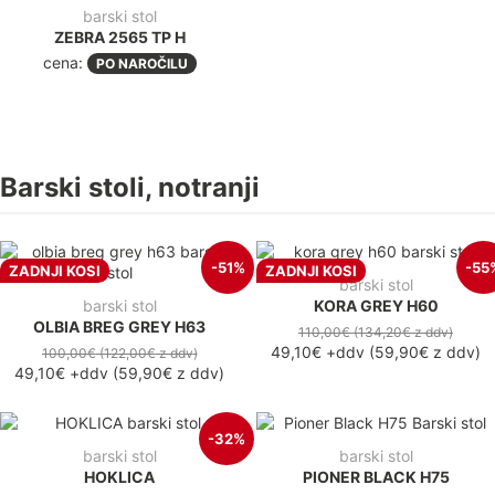
barski stol
ZEBRA 2565 TP H
cena:
PO NAROČILU
Barski stoli, notranji
-51%
-55
ZADNJI KOSI
ZADNJI KOSI
barski stol
barski stol
KORA GREY H60
OLBIA BREG GREY H63
110,00€
(134,20€
z ddv
)
49,10€
+ddv
(
59,90€
z ddv
)
100,00€
(122,00€
z ddv
)
49,10€
+ddv
(
59,90€
z ddv
)
-32%
barski stol
barski stol
HOKLICA
PIONER BLACK H75