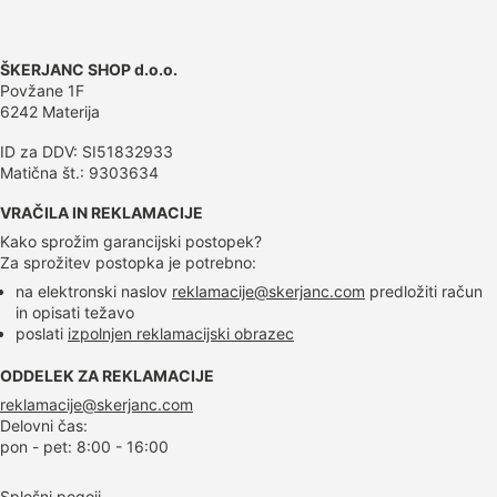
ŠKERJANC SHOP d.o.o.
Povžane 1F
6242 Materija
ID za DDV: SI51832933
Matična št.: 9303634
VRAČILA IN REKLAMACIJE
Kako sprožim garancijski postopek?
Za sprožitev postopka je potrebno:
na elektronski naslov
reklamacije@skerjanc.com
predložiti račun
in opisati težavo
poslati
izpolnjen reklamacijski obrazec
ODDELEK ZA REKLAMACIJE
reklamacije@skerjanc.com
Delovni čas:
pon - pet: 8:00 - 16:00
Splošni pogoji