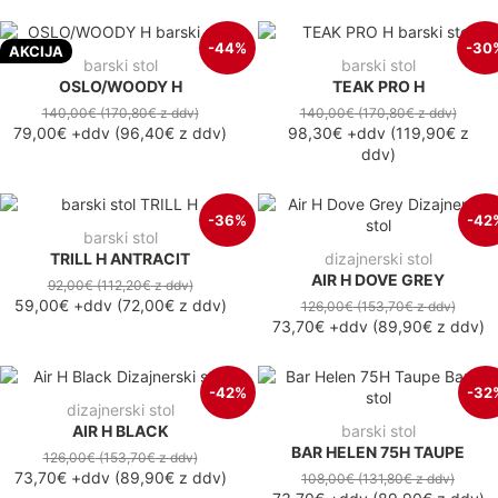
-44%
-30
AKCIJA
barski stol
barski stol
OSLO/WOODY H
TEAK PRO H
140,00€
(170,80€
z ddv
)
140,00€
(170,80€
z ddv
)
79,00€
+ddv
(
96,40€
z ddv
)
98,30€
+ddv
(
119,90€
z
ddv
)
-36%
-42
barski stol
TRILL H ANTRACIT
dizajnerski stol
AIR H DOVE GREY
92,00€
(112,20€
z ddv
)
59,00€
+ddv
(
72,00€
z ddv
)
126,00€
(153,70€
z ddv
)
73,70€
+ddv
(
89,90€
z ddv
)
-42%
-32
dizajnerski stol
AIR H BLACK
barski stol
BAR HELEN 75H TAUPE
126,00€
(153,70€
z ddv
)
73,70€
+ddv
(
89,90€
z ddv
)
108,00€
(131,80€
z ddv
)