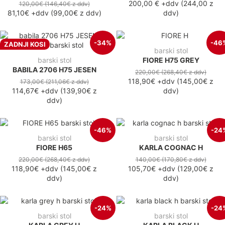
200,00 €
+ddv
(
244,00 z
120,00€
(146,40€
z ddv
)
81,10€
+ddv
(
99,00€
z ddv
)
ddv
)
-34%
-46
ZADNJI KOSI
barski stol
barski stol
FIORE H75 GREY
BABILA 2706 H75 JESEN
220,00€
(268,40€
z ddv
)
118,90€
+ddv
(
145,00€
z
173,00€
(211,06€
z ddv
)
114,67€
+ddv
(
139,90€
z
ddv
)
ddv
)
-46%
-24
barski stol
barski stol
FIORE H65
KARLA COGNAC H
220,00€
(268,40€
z ddv
)
140,00€
(170,80€
z ddv
)
118,90€
+ddv
(
145,00€
z
105,70€
+ddv
(
129,00€
z
ddv
)
ddv
)
-24%
-24
barski stol
barski stol