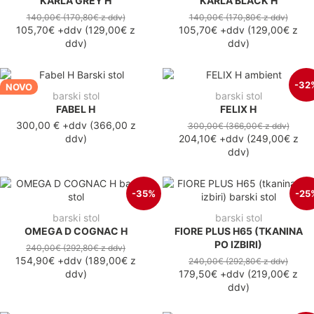
KARLA GREY H
KARLA BLACK H
140,00€
(170,80€
z ddv
)
140,00€
(170,80€
z ddv
)
105,70€
+ddv
(
129,00€
z
105,70€
+ddv
(
129,00€
z
ddv
)
ddv
)
-32
NOVO
barski stol
barski stol
FABEL H
FELIX H
300,00 €
+ddv
(
366,00 z
300,00€
(366,00€
z ddv
)
ddv
)
204,10€
+ddv
(
249,00€
z
ddv
)
-35%
-25
barski stol
barski stol
OMEGA D COGNAC H
FIORE PLUS H65 (TKANINA
PO IZBIRI)
240,00€
(292,80€
z ddv
)
154,90€
+ddv
(
189,00€
z
240,00€
(292,80€
z ddv
)
ddv
)
179,50€
+ddv
(
219,00€
z
ddv
)