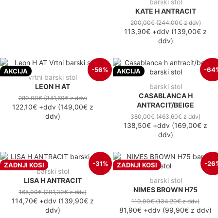
barski stol
KATE H ANTRACIT
200,00€
(244,00€
z ddv
)
113,90€
+ddv
(
139,00€
z
ddv
)
-56%
-64
AKCIJA
AKCIJA
vrtni barski stol
LEON H AT
barski stol
CASABLANCA H
280,00€
(341,60€
z ddv
)
ANTRACIT/BEIGE
122,10€
+ddv
(
149,00€
z
ddv
)
380,00€
(463,60€
z ddv
)
138,50€
+ddv
(
169,00€
z
ddv
)
-31%
-26
ZADNJI KOSI
ZADNJI KOSI
barski stol
LISA H ANTRACIT
barski stol
NIMES BROWN H75
165,00€
(201,30€
z ddv
)
114,70€
+ddv
(
139,90€
z
110,00€
(134,20€
z ddv
)
ddv
)
81,90€
+ddv
(
99,90€
z ddv
)