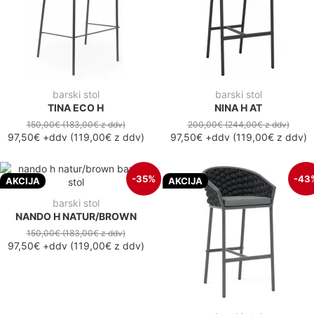
barski stol
barski stol
TINA ECO H
NINA H AT
150,00€
(183,00€
z ddv
)
200,00€
(244,00€
z ddv
)
97,50€
+ddv
(
119,00€
z ddv
)
97,50€
+ddv
(
119,00€
z ddv
)
-35%
-43
AKCIJA
AKCIJA
barski stol
NANDO H NATUR/BROWN
150,00€
(183,00€
z ddv
)
97,50€
+ddv
(
119,00€
z ddv
)