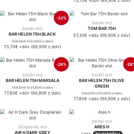
73,70€
+ddv
(
89,90€
z ddv
)
-32%
barski stol
barski stol
TOM BAR 75H
BAR HELEN 75H BLACK
57,30€ +ddv
(69,90€ z ddv)
108,00€
(131,80€
z ddv
)
73,70€
+ddv
(
89,90€
z ddv
)
-28%
-28
barski stol
barski stol
BAR HELEN 75H MARSALA
BAR HELEN 75H OLIVE
GREEN
108,00€
(131,80€
z ddv
)
77,80€
+ddv
(
94,90€
z ddv
)
108,00€
(131,80€
z ddv
)
77,80€
+ddv
(
94,90€
z ddv
)
barski stol
dizajnerski stol
ARES H
AIR H DARK GREY
cena:
PO NAROČILU