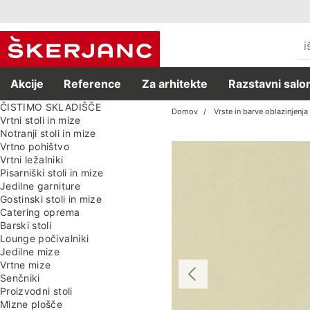
Akcije
Reference
Za arhitekte
Razstavni salon
ČISTIMO SKLADIŠČE
Domov
Vrste in barve oblazinjenja
Vrtni stoli in mize
Notranji stoli in mize
Vrtno pohištvo
Vrtni ležalniki
Pisarniški stoli in mize
Jedilne garniture
Gostinski stoli in mize
Catering oprema
Barski stoli
Lounge počivalniki
Jedilne mize
Vrtne mize
Senčniki
Proizvodni stoli
Mizne plošče