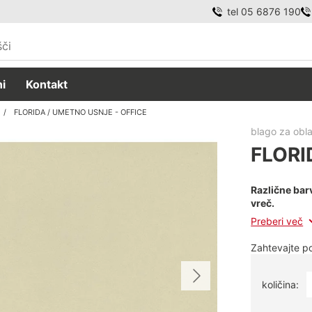
tel 05 6876 190
i
Kontakt
FLORIDA / UMETNO USNJE - OFFICE
blago za obla
FLORI
Različne bar
vreč.
Preberi več
Zahtevajte 
količina: