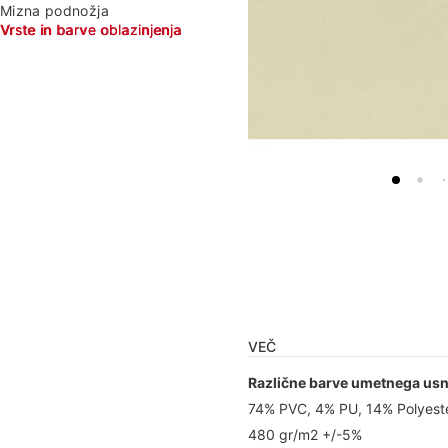
Mizna podnožja
Vrste in barve oblazinjenja
VEČ
Različne barve umetnega usnj
74% PVC, 4% PU, 14% Polyeste
480 gr/m2 +/-5%