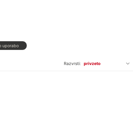
jo uporabo
Razvrsti:
privzeto