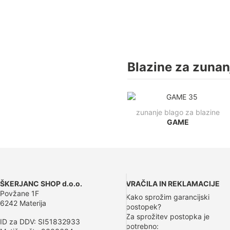
Blazine za zuna
zunanje blago za blazine
GAME
ŠKERJANC SHOP d.o.o.
VRAČILA IN REKLAMACIJE
Povžane 1F
Kako sprožim garancijski
6242 Materija
postopek?
Za sprožitev postopka je
ID za DDV: SI51832933
potrebno: