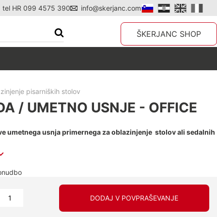
tel HR 099 4575 390
info@skerjanc.com
ŠKERJANC SHOP
zinjenje pisarniških stolov
DA / UMETNO USNJE - OFFICE
ve umetnega usnja primernega za oblazinjenje stolov ali sedalnih
ponudbo
DODAJ V POVPRAŠEVANJE