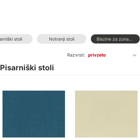
arniški stoli
Notranji stoli
Blazine za zunanjo uporabo
Razvrsti:
privzeto
Pisarniški stoli