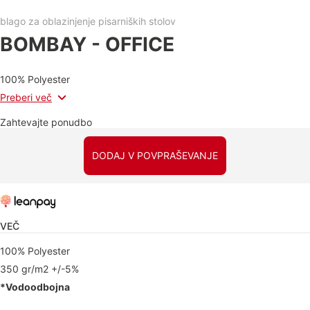
blago za oblazinjenje pisarniških stolov
BOMBAY - OFFICE
100% Polyester
Preberi več
Zahtevajte ponudbo
DODAJ V POVPRAŠEVANJE
VEČ
100% Polyester
350 gr/m2 +/-5%
*Vodoodbojna