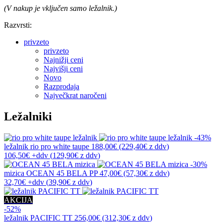
(V nakup je vključen samo ležalnik.)
Razvrsti:
privzeto
privzeto
Najnižji ceni
Najvišji ceni
Novo
Razprodaja
Največkrat naročeni
Ležalniki
-43%
ležalnik
rio pro white taupe
188,00€
(229,40€
z ddv
)
106,50€
+ddv
(
129,90€
z ddv
)
-30%
mizica
OCEAN 45 BELA PP
47,00€
(57,30€
z ddv
)
32,70€
+ddv
(
39,90€
z ddv
)
AKCIJA
-52%
ležalnik
PACIFIC TT
256,00€
(312,30€
z ddv
)