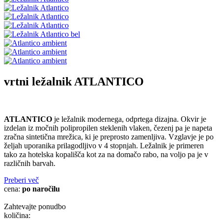
vrtni ležalnik
ATLANTICO
ATLANTICO
je ležalnik modernega, odprtega dizajna. Okvir je
izdelan iz močnih polipropilen steklenih vlaken, čezenj pa je napeta
zračna sintetična mrežica, ki je preprosto zamenljiva. Vzglavje je po
željah uporanika prilagodljivo v 4 stopnjah. Ležalnik je primeren
tako za hotelska kopališča kot za na domačo rabo, na voljo pa je v
različnih barvah.
Preberi več
cena:
po naročilu
Zahtevajte ponudbo
količina: