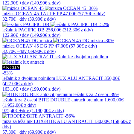
122,90€
+ddv
(
149,90€
z ddv
)
-30%
mizica
OCEAN 45 TAUPE PP
47,00€
(57,30€
z ddv
)
32,70€
+ddv
(
39,90€
z ddv
)
-52%
ležalnik
PACIFIC DB
256,00€
(312,30€
z ddv
)
122,90€
+ddv
(
149,90€
z ddv
)
-30%
mizica
OCEAN 45 DG PP
47,00€
(57,30€
z ddv
)
32,70€
+ddv
(
39,90€
z ddv
)
AKCIJA
-53%
ležalnik z dvojnim polnilom
LUX ALU ANTRACIT
350,00€
(427,00€
z ddv
)
163,10€
+ddv
(
199,00€
z ddv
)
-39%
ležalnik za 2 osebi
BITE DOUBLE antracit premium
1.600,00€
(1.952,00€
z ddv
)
975,40€
+ddv
(
1.190,00€
z ddv
)
-56%
miza za ležalnik
LUX/BITE ALU ANTRACIT
130,00€
(158,60€
z
ddv
)
57,30€
+ddv
(
69,90€
z ddv
)