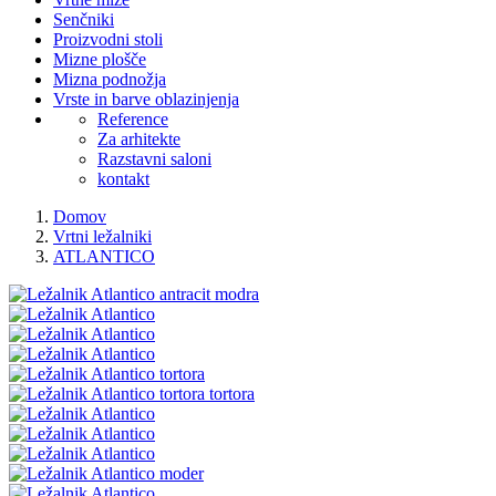
Senčniki
Proizvodni stoli
Mizne plošče
Mizna podnožja
Vrste in barve oblazinjenja
Reference
Za arhitekte
Razstavni saloni
kontakt
Domov
Vrtni ležalniki
ATLANTICO