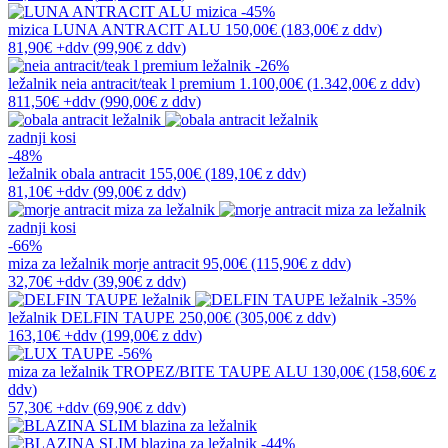
-45%
mizica
LUNA ANTRACIT ALU
150,00€
(183,00€
z ddv
)
81,90€
+ddv
(
99,90€
z ddv
)
-26%
ležalnik
neia antracit/teak l premium
1.100,00€
(1.342,00€
z ddv
)
811,50€
+ddv
(
990,00€
z ddv
)
zadnji kosi
-48%
ležalnik
obala antracit
155,00€
(189,10€
z ddv
)
81,10€
+ddv
(
99,00€
z ddv
)
zadnji kosi
-66%
miza za ležalnik
morje antracit
95,00€
(115,90€
z ddv
)
32,70€
+ddv
(
39,90€
z ddv
)
-35%
ležalnik
DELFIN TAUPE
250,00€
(305,00€
z ddv
)
163,10€
+ddv
(
199,00€
z ddv
)
-56%
miza za ležalnik
TROPEZ/BITE TAUPE ALU
130,00€
(158,60€
z
ddv
)
57,30€
+ddv
(
69,90€
z ddv
)
-44%