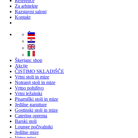
Reference
Za arhitekte
Razstavni saloni
Kontakt
Škerjanc shop
Akcije
ČISTIMO SKLADIŠČE
Vrtni stoli in mize
Notranji stoli in mize
Vrtno pohištvo
Vrtni ležalniki
Pisarniški stoli in mize
Jedilne garniture
Gostinski stoli in mize
Catering oprema
Barski stoli
Lounge počivalniki
Jedilne mize
Vrtne mize