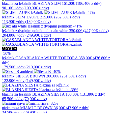
blazina za ležalnik
BLAZINA SLIM
161,00€
(196,40€
z ddv
)
90,10€
+ddv
(
109,90€
z ddv
)
-47%
ležalnik
SLIM TAUPE
215,00€
(262,30€
z ddv
)
113,90€
+ddv
(
139,00€
z ddv
)
-41%
ležalnik z dvojnim polnilom
lux alu white
350,00€
(427,00€
z ddv
)
204,80€
+ddv
(
249,90€
z ddv
)
AKCIJA
-50%
ležalnik
CASABLANCA WHITE/TORTORA
358,00€
(436,80€
z
ddv
)
179,50€
+ddv
(
219,00€
z ddv
)
-40%
ležalnik
SIESTA BROWN
206,00€
(251,30€
z ddv
)
122,90€
+ddv
(
149,90€
z ddv
)
-39%
blazina za ležalnik
BLAZINA SIESTA
108,00€
(131,80€
z ddv
)
65,50€
+ddv
(
79,90€
z ddv
)
-32%
nizka miza
MIAMI T BROWN
36,00€
(43,90€
z ddv
)
24,50€
+ddv
(
29,90€
z ddv
)