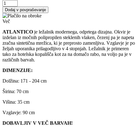
Dodaj v povpraševanje
Več
ATLANTICO
je ležalnik modernega, odprtega dizajna. Okvir je
izdelan iz močnih polipropilen steklenih vlaken, čezenj pa je napeta
zračna sintetična mrežica, ki je preprosto zamenljiva. Vzglavje je po
željah uporanika prilagodljivo v 4 stopnjah. Ležalnik je primeren
tako za hotelska kopališča kot za na domačo rabo, na voljo pa je v
različnih barvah.
DIMENZIJE:
Dolžina: 171 - 204 cm
Širina: 70 cm
Višina: 35 cm
Vzglavje: 90 cm
DOBAVLJIV V VEČ BARVAH!