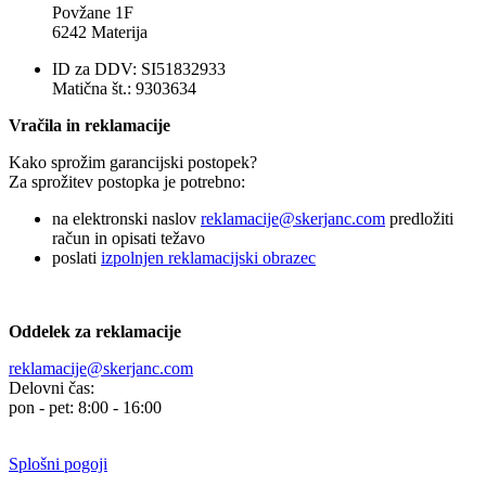
Povžane 1F
6242 Materija
ID za DDV: SI51832933
Matična št.: 9303634
Vračila in reklamacije
Kako sprožim garancijski postopek?
Za sprožitev postopka je potrebno:
na elektronski naslov
reklamacije@skerjanc.com
predložiti
račun in opisati težavo
poslati
izpolnjen reklamacijski obrazec
Oddelek za reklamacije
reklamacije@skerjanc.com
Delovni čas:
pon - pet: 8:00 - 16:00
Splošni pogoji