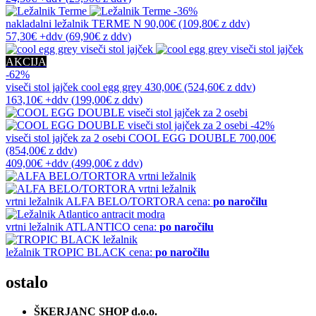
-36%
nakladalni ležalnik
TERME N
90,00€
(109,80€
z ddv
)
57,30€
+ddv
(
69,90€
z ddv
)
AKCIJA
-62%
viseči stol jajček
cool egg grey
430,00€
(524,60€
z ddv
)
163,10€
+ddv
(
199,00€
z ddv
)
-42%
viseči stol jajček za 2 osebi
COOL EGG DOUBLE
700,00€
(854,00€
z ddv
)
409,00€
+ddv
(
499,00€
z ddv
)
vrtni ležalnik
ALFA BELO/TORTORA
cena:
po naročilu
vrtni ležalnik
ATLANTICO
cena:
po naročilu
ležalnik
TROPIC BLACK
cena:
po naročilu
ostalo
ŠKERJANC SHOP d.o.o.