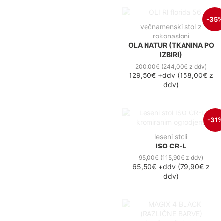
-35
večnamenski stol z
rokonasloni
OLA NATUR (TKANINA PO
IZBIRI)
200,00€
(244,00€
z ddv
)
129,50€
+ddv
(
158,00€
z
ddv
)
-31
leseni stoli
ISO CR-L
95,00€
(115,90€
z ddv
)
65,50€
+ddv
(
79,90€
z
ddv
)