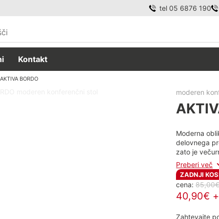
tel 05 6876 190
i
Kontakt
AKTIVA BORDO
moderen konf
AKTI
Moderna oblik
delovnega pro
zato je veču
Preberi več
ZADNJI KOS
cena:
85,00
40,90€ 
Zahtevajte 