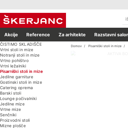
Akcije
Reference
Za arhitekte
Razstavni salon
ČISTIMO SKLADIŠČE
Domov
Pisarniški stoli in mize
Vrtni stoli in mize
Notranji stoli in mize
Vrtno pohištvo
Vrtni ležalniki
Pisarniški stoli in mize
Jedilne garniture
Gostinski stoli in mize
Catering oprema
Barski stoli
Lounge počivalniki
Jedilne mize
Vrtne mize
Senčniki
Proizvodni stoli
Mizne plošče