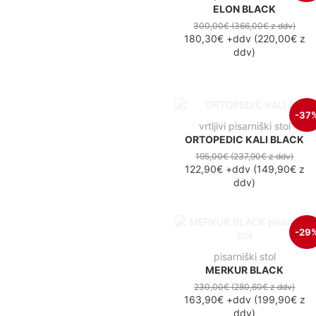
ELON BLACK
300,00€
(366,00€
z ddv
)
180,30€
+ddv
(
220,00€
z
ddv
)
-37
vrtljivi pisarniški stol
ORTOPEDIC KALI BLACK
195,00€
(237,90€
z ddv
)
122,90€
+ddv
(
149,90€
z
ddv
)
-29
pisarniški stol
MERKUR BLACK
230,00€
(280,60€
z ddv
)
163,90€
+ddv
(
199,90€
z
ddv
)