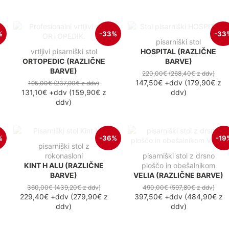
%
-33%
-33
pisarniški stol
vrtljivi pisarniški stol
HOSPITAL (RAZLIČNE
ORTOPEDIC (RAZLIČNE
BARVE)
BARVE)
220,00€
(268,40€
z ddv
)
147,50€
+ddv
(
179,90€
z
195,00€
(237,90€
z ddv
)
131,10€
+ddv
(
159,90€
z
ddv
)
ddv
)
%
-36%
-19
pisarniški stol z
rokonasloni
pisarniški stol z drsno
KINT H ALU (RAZLIČNE
ploščo in obešalnikom
BARVE)
VELIA (RAZLIČNE BARVE)
360,00€
(439,20€
z ddv
)
490,00€
(597,80€
z ddv
)
229,40€
+ddv
(
279,90€
z
397,50€
+ddv
(
484,90€
z
ddv
)
ddv
)