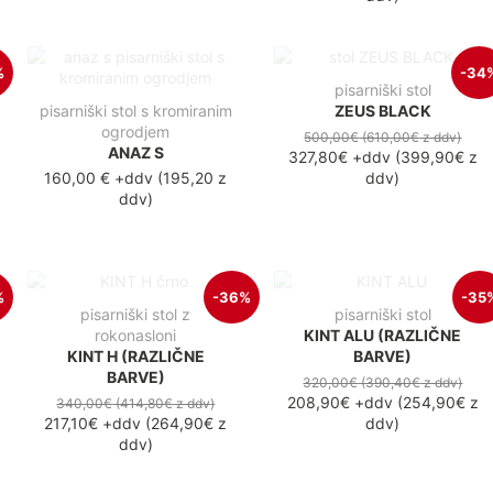
%
-34
pisarniški stol
pisarniški stol s kromiranim
ZEUS BLACK
ogrodjem
500,00€
(610,00€
z ddv
)
ANAZ S
327,80€
+ddv
(
399,90€
z
160,00 €
+ddv
(
195,20 z
ddv
)
ddv
)
%
-36%
-35
pisarniški stol z
pisarniški stol
rokonasloni
KINT ALU (RAZLIČNE
KINT H (RAZLIČNE
BARVE)
BARVE)
320,00€
(390,40€
z ddv
)
208,90€
+ddv
(
254,90€
z
340,00€
(414,80€
z ddv
)
217,10€
+ddv
(
264,90€
z
ddv
)
ddv
)