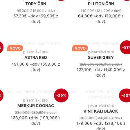
TORY ČRN
PLUTON ČRN
95,00€
(115,90€
z ddv
)
110,00€
(134,20€
z ddv
)
57,30€
+ddv
(
69,90€
z
64,80€
+ddv
(
79,00€
z
ddv
)
ddv
)
%
-51
NOVO
NOVO
pisarniški stol
pisarniški stol
ASTRA RED
SUVER GREY
491,00 €
+ddv
(
599,00 z
250,00€
(305,00€
z ddv
)
ddv
)
122,10€
+ddv
(
149,00€
z
ddv
)
%
-29%
-40
pisarniški stol
MERKUR COGNAC
pisarniški stol
KINT KALI BLACK
230,00€
(280,60€
z ddv
)
163,90€
+ddv
(
199,90€
z
300,00€
(366,00€
z ddv
)
ddv
)
179,00€
+ddv
(
218,40€
z
ddv
)