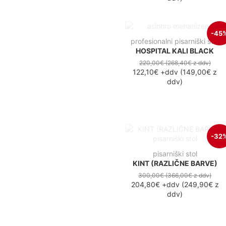
-45
profesionalni pisarniški stol
HOSPITAL KALI BLACK
220,00€
(268,40€
z ddv
)
122,10€
+ddv
(
149,00€
z
ddv
)
-32
pisarniški stol
KINT (RAZLIČNE BARVE)
300,00€
(366,00€
z ddv
)
204,80€
+ddv
(
249,90€
z
ddv
)