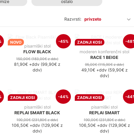
 mize
ostalo
Razvrsti:
privzeto
%
-45%
-48
NOVO
ZADNJI KOSI
pisarniški stol
FLOW BLACK
moderen konferenčni stol
RACE 1 BEIGE
150,00€
(183,00€
z ddv
)
81,90€
+ddv
(
99,90€
z
95,00€
(115,90€
z ddv
)
ddv
)
49,10€
+ddv
(
59,90€
z
ddv
)
%
-44%
-44
ZADNJI KOSI
ZADNJI KOSI
pisarniški stol
pisarniški stol
REPLAI SMART BLACK
REPLAI SMART
190,00€
(231,80€
z ddv
)
190,00€
(231,80€
z ddv
)
106,50€
+ddv
(
129,90€
z
106,50€
+ddv
(
129,90€
z
ddv
)
ddv
)