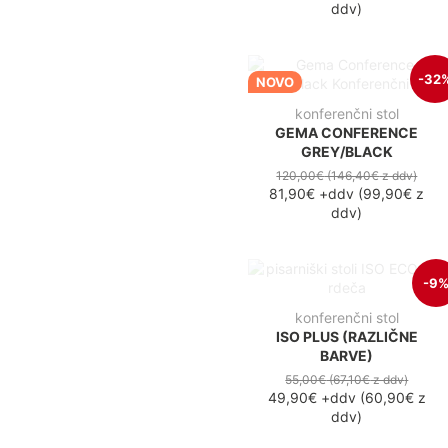
ddv
)
-32
NOVO
konferenčni stol
GEMA CONFERENCE
GREY/BLACK
120,00€
(146,40€
z ddv
)
81,90€
+ddv
(
99,90€
z
ddv
)
-9
konferenčni stol
ISO PLUS (RAZLIČNE
BARVE)
55,00€
(67,10€
z ddv
)
49,90€
+ddv
(
60,90€
z
ddv
)