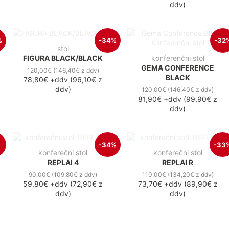
ddv
)
%
-34%
-32
stol
FIGURA BLACK/BLACK
konferenčni stol
GEMA CONFERENCE
120,00€
(146,40€
z ddv
)
BLACK
78,80€
+ddv
(
96,10€
z
ddv
)
120,00€
(146,40€
z ddv
)
81,90€
+ddv
(
99,90€
z
ddv
)
%
-34%
-33
konferečni stol
konferečni stol
REPLAI 4
REPLAI R
90,00€
(109,80€
z ddv
)
110,00€
(134,20€
z ddv
)
59,80€
+ddv
(
72,90€
z
73,70€
+ddv
(
89,90€
z
ddv
)
ddv
)