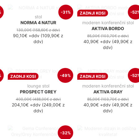
%
-31%
-52
ZADNJI KOSI
stol
NORMA 4 NATUR
moderen konferenčni stol
AKTIVA BORDO
130,00€
(158,60€
z ddv
)
90,10€
+ddv
(
109,90€
z
85,00€
(103,70€
z ddv
)
ddv
)
40,90€
+ddv
(
49,90€
z
ddv
)
%
-49%
-52
ZADNJI KOSI
ZADNJI KOSI
lounge stol
moderen konferenčni stol
PROSPECT GREY
AKTIVA GRAY
400,00€
(488,00€
z ddv
)
85,00€
(103,70€
z ddv
)
204,10€
+ddv
(
249,00€
z
40,90€
+ddv
(
49,90€
z
ddv
)
ddv
)
-32%