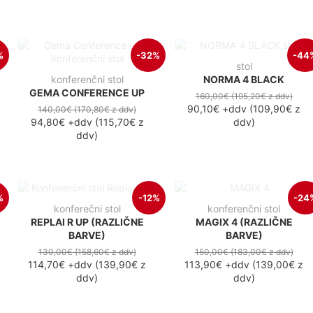
%
-32%
-44
stol
konferenčni stol
NORMA 4 BLACK
GEMA CONFERENCE UP
160,00€
(195,20€
z ddv
)
90,10€
+ddv
(
109,90€
z
140,00€
(170,80€
z ddv
)
94,80€
+ddv
(
115,70€
z
ddv
)
ddv
)
%
-12%
-24
konferečni stol
konferenčni stol
REPLAI R UP (RAZLIČNE
MAGIX 4 (RAZLIČNE
BARVE)
BARVE)
130,00€
(158,60€
z ddv
)
150,00€
(183,00€
z ddv
)
114,70€
+ddv
(
139,90€
z
113,90€
+ddv
(
139,00€
z
ddv
)
ddv
)