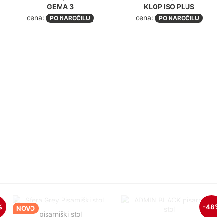
GEMA 3
KLOP ISO PLUS
cena:
cena:
PO NAROČILU
PO NAROČILU
%
-48
NOVO
pisarniški stol