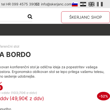
tel HR 099 4575 390
info@skerjanc.com
ŠKERJANC SHOP
erenčni stol
VA BORDO
ovan konferenčni stol je odlična ideja za popestritev vašega
stora. Ergonomsko oblikovan stol se lepo prilega vašemu telesu,
rno sedenje udobnejše.
I
€ +ddv
(103,70€
z ddv
)
-52%
+ddv
(49,90€ z ddv)
ponudbo