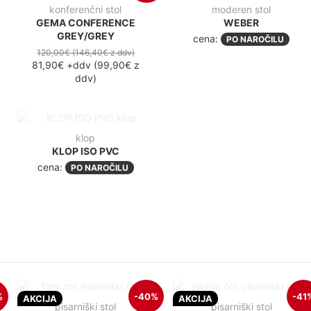
konferenčni stol
moderen stol
GEMA CONFERENCE
WEBER
GREY/GREY
cena:
PO NAROČILU
120,00€
(146,40€
z ddv
)
81,90€
+ddv
(
99,90€
z
ddv
)
klop
KLOP ISO PVC
cena:
PO NAROČILU
%
-40%
-41
AKCIJA
AKCIJA
pisarniški stol
pisarniški stol