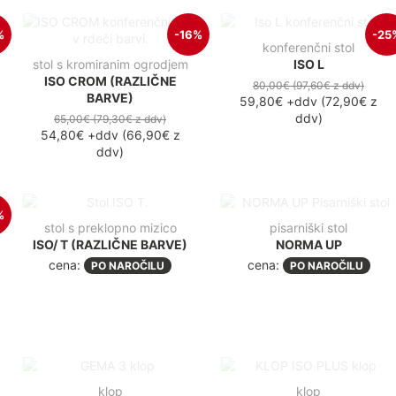
%
-16%
-25
konferenčni stol
stol s kromiranim ogrodjem
ISO L
ISO CROM (RAZLIČNE
80,00€
(97,60€
z ddv
)
BARVE)
59,80€
+ddv
(
72,90€
z
ddv
)
65,00€
(79,30€
z ddv
)
54,80€
+ddv
(
66,90€
z
ddv
)
%
stol s preklopno mizico
pisarniški stol
ISO/ T (RAZLIČNE BARVE)
NORMA UP
cena:
cena:
PO NAROČILU
PO NAROČILU
klop
klop