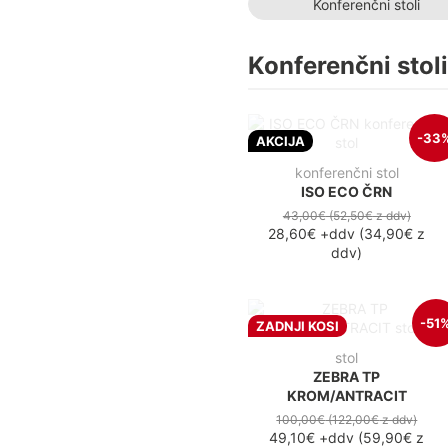
Konferenčni stoli
Konferenčni stoli
-33
AKCIJA
konferenčni stol
ISO ECO ČRN
43,00€
(52,50€
z ddv
)
28,60€
+ddv
(
34,90€
z
ddv
)
-51
ZADNJI KOSI
stol
ZEBRA TP
KROM/ANTRACIT
100,00€
(122,00€
z ddv
)
49,10€
+ddv
(
59,90€
z