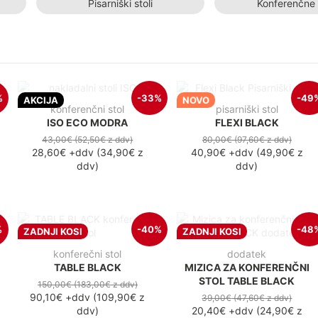
Pisarniški stoli
Konferenčne
%
-33%
-49
AKCIJA
NOVO
konferenčni stol
pisarniški stol
ISO ECO MODRA
FLEXI BLACK
43,00€
(52,50€
z ddv
)
80,00€
(97,60€
z ddv
)
28,60€
+ddv
(
34,90€
z
40,90€
+ddv
(
49,90€
z
ddv
)
ddv
)
%
-40%
-48
ZADNJI KOSI
ZADNJI KOSI
konferečni stol
dodatek
TABLE BLACK
MIZICA ZA KONFERENČNI
STOL TABLE BLACK
150,00€
(183,00€
z ddv
)
90,10€
+ddv
(
109,90€
z
39,00€
(47,60€
z ddv
)
ddv
)
20,40€
+ddv
(
24,90€
z