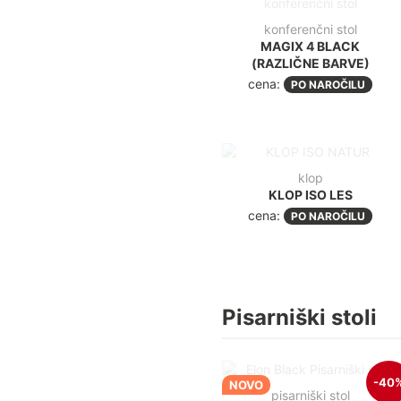
konferenčni stol
MAGIX 4 BLACK
(RAZLIČNE BARVE)
cena:
PO NAROČILU
klop
KLOP ISO LES
cena:
PO NAROČILU
Pisarniški stoli
-40
NOVO
pisarniški stol