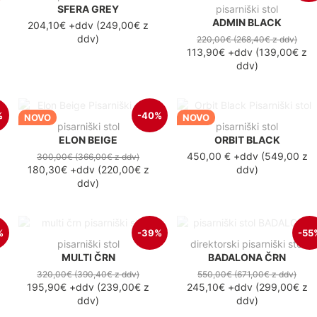
SFERA GREY
pisarniški stol
ADMIN BLACK
204,10€ +ddv
(249,00€ z
ddv)
220,00€
(268,40€
z ddv
)
113,90€
+ddv
(
139,00€
z
ddv
)
%
-40%
NOVO
NOVO
pisarniški stol
pisarniški stol
ELON BEIGE
ORBIT BLACK
450,00 €
+ddv
(
549,00 z
300,00€
(366,00€
z ddv
)
180,30€
+ddv
(
220,00€
z
ddv
)
ddv
)
%
-39%
-55
pisarniški stol
direktorski pisarniški stol
MULTI ČRN
BADALONA ČRN
320,00€
(390,40€
z ddv
)
550,00€
(671,00€
z ddv
)
195,90€
+ddv
(
239,00€
z
245,10€
+ddv
(
299,00€
z
ddv
)
ddv
)