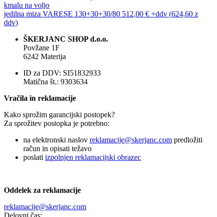
kmalu na voljo
jedilna miza
VARESE 130+30+30/80
512,00 €
+ddv
(
624,60 z
ddv
)
ŠKERJANC SHOP d.o.o.
Povžane 1F
6242 Materija
ID za DDV: SI51832933
Matična št.: 9303634
Vračila in reklamacije
Kako sprožim garancijski postopek?
Za sprožitev postopka je potrebno:
na elektronski naslov
reklamacije@skerjanc.com
predložiti
račun in opisati težavo
poslati
izpolnjen reklamacijski obrazec
Oddelek za reklamacije
reklamacije@skerjanc.com
Delovni čas: