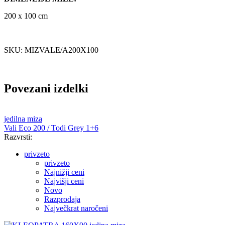
200 x 100 cm
SKU: MIZVALE/A200X100
Povezani izdelki
jedilna miza
Vali Eco 200 / Todi Grey 1+6
Razvrsti:
privzeto
privzeto
Najnižji ceni
Najvišji ceni
Novo
Razprodaja
Največkrat naročeni