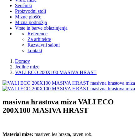
Senčniki
Proizvodni stoli
Mizne plošče
Mizna podnožja
Vrste in barve oblazinjenja
Reference
Za arhitekte
Razstavni saloni
kontakt
Domov
Jedilne mize
VALI ECO 200X100 MASIVA HRAST
masivna hrastova miza
VALI ECO
200X100 MASIVA HRAST
Material mize:
masiven les hrasta, raven rob.