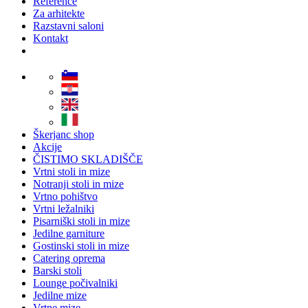
Reference
Za arhitekte
Razstavni saloni
Kontakt
Škerjanc shop
Akcije
ČISTIMO SKLADIŠČE
Vrtni stoli in mize
Notranji stoli in mize
Vrtno pohištvo
Vrtni ležalniki
Pisarniški stoli in mize
Jedilne garniture
Gostinski stoli in mize
Catering oprema
Barski stoli
Lounge počivalniki
Jedilne mize
Vrtne mize