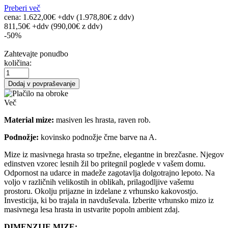
Preberi več
cena:
1.622,00€ +ddv
(1.978,80€
z ddv
)
811,50€ +ddv
(990,00€ z ddv)
-50%
Zahtevajte ponudbo
količina:
Dodaj v povpraševanje
Več
Material mize:
masiven les hrasta, raven rob.
Podnožje:
kovinsko podnožje črne barve na A.
Mize iz masivnega hrasta so trpežne, elegantne in brezčasne. Njegov
edinstven vzorec lesnih žil bo pritegnil poglede v vašem domu.
Odpornost na udarce in madeže zagotavlja dolgotrajno lepoto. Na
voljo v različnih velikostih in oblikah, prilagodljive vašemu
prostoru. Okolju prijazne in izdelane z vrhunsko kakovostjo.
Investicija, ki bo trajala in navduševala. Izberite vrhunsko mizo iz
masivnega lesa hrasta in ustvarite popoln ambient zdaj.
DIMENZIJE MIZE: