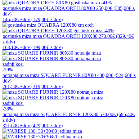
-41%
gostinska miza
miza QUADRA OREH 80X80
250,00€
(305,00€
z
ddv
)
146,70€
+ddv
(
179,00€
z ddv
)
-40%
gostinska miza
miza QUADRA OREH 120X80
270,00€
(329,40€
z ddv
)
163,10€
+ddv
(
199,00€
z ddv
)
zadnji kosi
-39%
notranja miza
miza SQUARE FURNIR 80X80
430,00€
(524,60€
z
ddv
)
261,50€
+ddv
(
319,00€
z ddv
)
zadnji kosi
-38%
notranja miza
miza SQUARE FURNIR 120X80
570,00€
(695,40€
z ddv
)
351,60€
+ddv
(
429,00€
z ddv
)