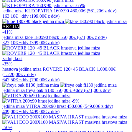
-65%
jedina miza
KLEOPATRA 160X90
460,00€
(561,20€
z ddv
)
163,10€
+ddv
(
199,00€
z ddv
)
AKCIJA
-41%
jedina miza
kloe 180x90 black
550,00€
(671,00€
z ddv
)
327,10€
+ddv
(
399,00€
z ddv
)
zadnji kosi
-35%
hrastova jedilna miza
ROVERE 120+45 BLACK
1.000,00€
(1.220,00€
z ddv
)
647,50€
+ddv
(
790,00€
z ddv
)
jedilna miza
freya oak fi130
550,00 €
+ddv
(
671,00 z ddv
)
-9%
jedilna miza
VITRA 200x90 hrast
450,00€
(549,00€
z ddv
)
409,00€
+ddv
(
499,00€
z ddv
)
-50%