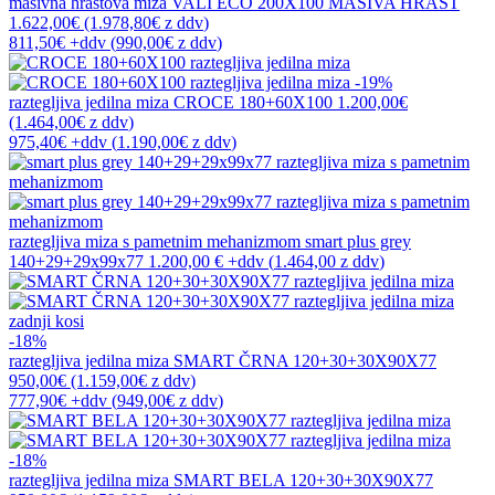
masivna hrastova miza
VALI ECO 200X100 MASIVA HRAST
1.622,00€
(1.978,80€
z ddv
)
811,50€
+ddv
(
990,00€
z ddv
)
-19%
raztegljiva jedilna miza
CROCE 180+60X100
1.200,00€
(1.464,00€
z ddv
)
975,40€
+ddv
(
1.190,00€
z ddv
)
raztegljiva miza s pametnim mehanizmom
smart plus grey
140+29+29x99x77
1.200,00 €
+ddv
(
1.464,00 z ddv
)
zadnji kosi
-18%
raztegljiva jedilna miza
SMART ČRNA 120+30+30X90X77
950,00€
(1.159,00€
z ddv
)
777,90€
+ddv
(
949,00€
z ddv
)
-18%
raztegljiva jedilna miza
SMART BELA 120+30+30X90X77