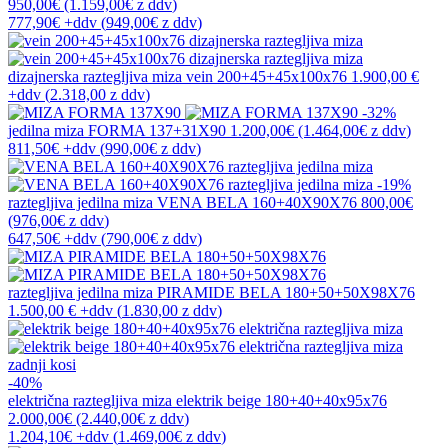
950,00€
(1.159,00€
z ddv
)
777,90€
+ddv
(
949,00€
z ddv
)
dizajnerska raztegljiva miza
vein 200+45+45x100x76
1.900,00 €
+ddv
(
2.318,00 z ddv
)
-32%
jedilna miza
FORMA 137+31X90
1.200,00€
(1.464,00€
z ddv
)
811,50€
+ddv
(
990,00€
z ddv
)
-19%
raztegljiva jedilna miza
VENA BELA 160+40X90X76
800,00€
(976,00€
z ddv
)
647,50€
+ddv
(
790,00€
z ddv
)
raztegljiva jedilna miza
PIRAMIDE BELA 180+50+50X98X76
1.500,00 €
+ddv
(
1.830,00 z ddv
)
zadnji kosi
-40%
električna raztegljiva miza
elektrik beige 180+40+40x95x76
2.000,00€
(2.440,00€
z ddv
)
1.204,10€
+ddv
(
1.469,00€
z ddv
)