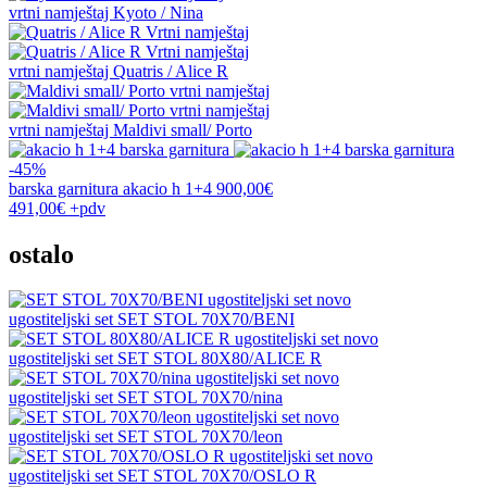
vrtni namještaj
Kyoto / Nina
vrtni namještaj
Quatris / Alice R
vrtni namještaj
Maldivi small/ Porto
-45%
barska garnitura
akacio h 1+4
900,00€
491,00€
+pdv
ostalo
novo
ugostiteljski set
SET STOL 70X70/BENI
novo
ugostiteljski set
SET STOL 80X80/ALICE R
novo
ugostiteljski set
SET STOL 70X70/nina
novo
ugostiteljski set
SET STOL 70X70/leon
novo
ugostiteljski set
SET STOL 70X70/OSLO R