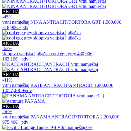
AKCIJA
-45%
vrtni namještaj
NINA ANTRACIT/TORTORA GRT
1.500,00€
818,90€
+pdv
AKCIJA
-62%
sklopiva vanjska ljuljačka
cool egg grey
430,00€
163,10€
+pdv
AKCIJA
-41%
vrtni namještaj
KATE ANTRACIT/ANTRACIT
1.800,00€
1.057,40€
+pdv
AKCIJA
-56%
vrtni namještaj
PANAMA ANTRACIT/TORTORA
2.200,00€
975,40€
+pdv
0%