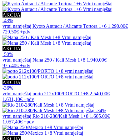
AKCIJA
-43%
vrtni namještaj
Kyoto Antracit / Alicante Tortora 1+6
1.290,00€
729,50€
+pdv
AKCIJA
-50%
vrtni namještaj
Nana 250 / Kali Mesh 1+8
1.940,00€
975,40€
+pdv
AKCIJA
-36%
vrtni namještaj
porto 212x100/PORTO 1+8
2.540,00€
1.631,10€
+pdv
-34%
vrtni namještaj
Rio 210-280/Kali Mesh 1+8
1.605,00€
1.057,40€
+pdv
AKCIJA