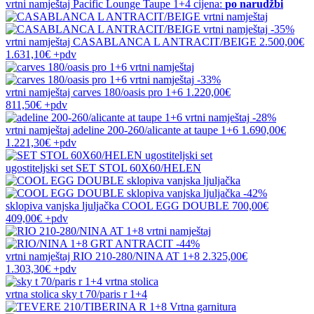
vrtni namještaj
Pacific Lounge Taupe 1+4
cijena:
po narudžbi
-35%
vrtni namještaj
CASABLANCA L ANTRACIT/BEIGE
2.500,00€
1.631,10€
+pdv
-33%
vrtni namještaj
carves 180/oasis pro 1+6
1.220,00€
811,50€
+pdv
-28%
vrtni namještaj
adeline 200-260/alicante at taupe 1+6
1.690,00€
1.221,30€
+pdv
ugostiteljski set
SET STOL 60X60/HELEN
-42%
sklopiva vanjska ljuljačka
COOL EGG DOUBLE
700,00€
409,00€
+pdv
-44%
vrtni namještaj
RIO 210-280/NINA AT 1+8
2.325,00€
1.303,30€
+pdv
vrtna stolica
sky t 70/paris r 1+4