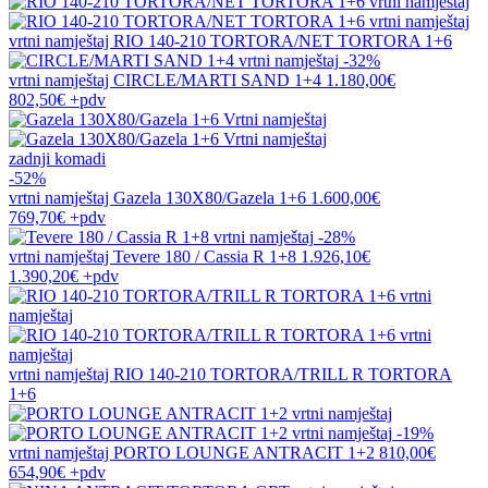
vrtni namještaj
RIO 140-210 TORTORA/NET TORTORA 1+6
-32%
vrtni namještaj
CIRCLE/MARTI SAND 1+4
1.180,00€
802,50€
+pdv
zadnji komadi
-52%
vrtni namještaj
Gazela 130X80/Gazela 1+6
1.600,00€
769,70€
+pdv
-28%
vrtni namještaj
Tevere 180 / Cassia R 1+8
1.926,10€
1.390,20€
+pdv
vrtni namještaj
RIO 140-210 TORTORA/TRILL R TORTORA
1+6
-19%
vrtni namještaj
PORTO LOUNGE ANTRACIT 1+2
810,00€
654,90€
+pdv