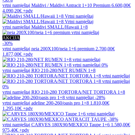
vrtni namještaj
Maldivi / Maldivi Antracit 1+10 Premium
6.600,00€
4.090,20€
+pdv
vrtni namještaj
Maldivi SMALL/Hawaii 1+8
AKCIJA
-30%
vrtni namještaj
neia 200X100/neia 1+6 premium
2.700,00€
1.877,00€
+pdv
0%
vrtni namještaj
RIO 210-280/NET RUMEN 1+8
0%
vrtni namještaj
RIO 210-280 TORTORA/NET TORTORA 1+8
-28%
vrtni namještaj
adeline 200-260/oasis pro 1+8
1.810,00€
1.295,10€
+pdv
-38%
vrtni namještaj
CARVES 180X90/MEXICO Taupe 1+6
1.580,00€
975,40€
+pdv