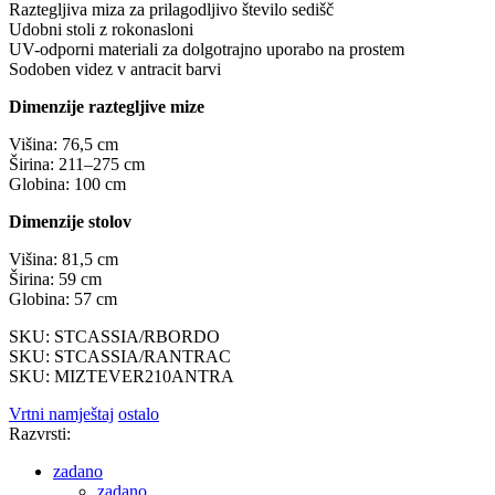
Raztegljiva miza za prilagodljivo število sedišč
Udobni stoli z rokonasloni
UV-odporni materiali za dolgotrajno uporabo na prostem
Sodoben videz v antracit barvi
Dimenzije raztegljive mize
Višina: 76,5 cm
Širina: 211–275 cm
Globina: 100 cm
Dimenzije stolov
Višina: 81,5 cm
Širina: 59 cm
Globina: 57 cm
SKU: STCASSIA/RBORDO
SKU: STCASSIA/RANTRAC
SKU: MIZTEVER210ANTRA
Vrtni namještaj
ostalo
Razvrsti:
zadano
zadano