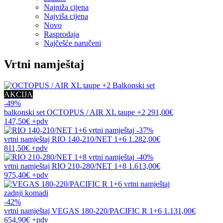
Najniža cijena
Najviša cijena
Novo
Rasprodaja
Najčešće naručeni
Vrtni namještaj
AKCIJA
-49%
balkonski set
OCTOPUS / AIR XL taupe +2
291,00€
147,50€
+pdv
-37%
vrtni namještaj
RIO 140-210/NET 1+6
1.282,00€
811,50€
+pdv
-40%
vrtni namještaj
RIO 210-280/NET 1+8
1.613,00€
975,40€
+pdv
zadnji komadi
-42%
vrtni namještaj
VEGAS 180-220/PACIFIC R 1+6
1.131,00€
654,90€
+pdv