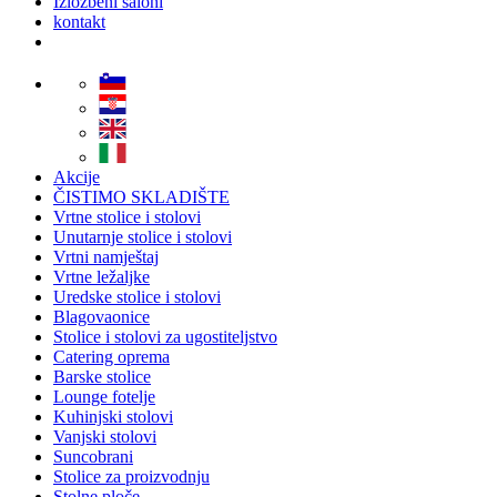
Izložbeni saloni
kontakt
Akcije
ČISTIMO SKLADIŠTE
Vrtne stolice i stolovi
Unutarnje stolice i stolovi
Vrtni namještaj
Vrtne ležaljke
Uredske stolice i stolovi
Blagovaonice
Stolice i stolovi za ugostiteljstvo
Catering oprema
Barske stolice
Lounge fotelje
Kuhinjski stolovi
Vanjski stolovi
Suncobrani
Stolice za proizvodnju
Stolne ploče