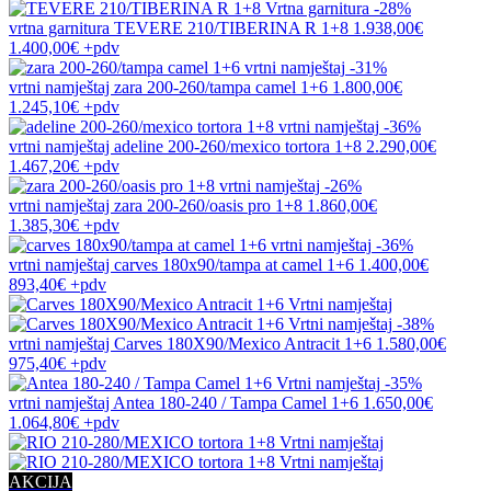
-28%
vrtna garnitura
TEVERE 210/TIBERINA R 1+8
1.938,00€
1.400,00€
+pdv
-31%
vrtni namještaj
zara 200-260/tampa camel 1+6
1.800,00€
1.245,10€
+pdv
-36%
vrtni namještaj
adeline 200-260/mexico tortora 1+8
2.290,00€
1.467,20€
+pdv
-26%
vrtni namještaj
zara 200-260/oasis pro 1+8
1.860,00€
1.385,30€
+pdv
-36%
vrtni namještaj
carves 180x90/tampa at camel 1+6
1.400,00€
893,40€
+pdv
-38%
vrtni namještaj
Carves 180X90/Mexico Antracit 1+6
1.580,00€
975,40€
+pdv
-35%
vrtni namještaj
Antea 180-240 / Tampa Camel 1+6
1.650,00€
1.064,80€
+pdv
AKCIJA