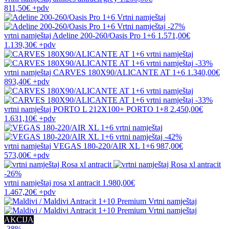
811,50€
+pdv
-27%
vrtni namještaj
Adeline 200-260/Oasis Pro 1+6
1.571,00€
1.139,30€
+pdv
-33%
vrtni namještaj
CARVES 180X90/ALICANTE AT 1+6
1.340,00€
893,40€
+pdv
-33%
vrtni namještaj
PORTO L 212X100+ PORTO 1+8
2.450,00€
1.631,10€
+pdv
-42%
vrtni namještaj
VEGAS 180-220/AIR XL 1+6
987,00€
573,00€
+pdv
-26%
vrtni namještaj
rosa xl antracit
1.980,00€
1.467,20€
+pdv
AKCIJA
-38%