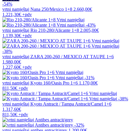
-54%
vrtni namještaj
Nana 250/Mexico 1+8
2.660,00€
1.221,30€
+pdv
-43%
vrtni namještaj
Rio 210-280/Alicante 1+8
2.005,00€
1.139,30€
+pdv
-38%
vrtni namještaj
ZARA 200-260 / MEXICO AT TAUPE 1+6
1.980,00€
1.227,60€
+pdv
-31%
vrtni namještaj
Kyoto 160/Oasis Pro 1+6
1.170,00€
811,50€
+pdv
-38%
vrtni namještaj
Kyoto Antracit / Tampa Antracit/Camel 1+6
1.317,60€
811,50€
+pdv
-32%
vrtni namještaj
antibes antracit/grey
1.200,00€