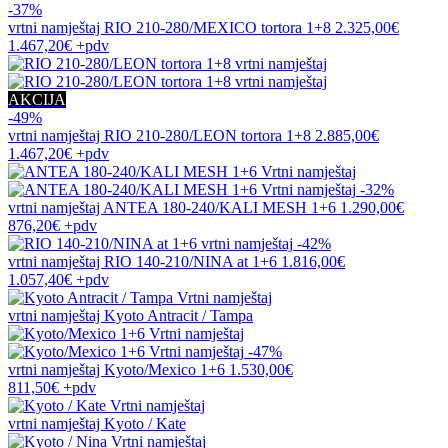
-37%
vrtni namještaj
RIO 210-280/MEXICO tortora 1+8
2.325,00€
1.467,20€
+pdv
AKCIJA
-49%
vrtni namještaj
RIO 210-280/LEON tortora 1+8
2.885,00€
1.467,20€
+pdv
-32%
vrtni namještaj
ANTEA 180-240/KALI MESH 1+6
1.290,00€
876,20€
+pdv
-42%
vrtni namještaj
RIO 140-210/NINA at 1+6
1.816,00€
1.057,40€
+pdv
vrtni namještaj
Kyoto Antracit / Tampa
-47%
vrtni namještaj
Kyoto/Mexico 1+6
1.530,00€
811,50€
+pdv
vrtni namještaj
Kyoto / Kate