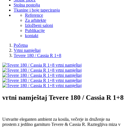
Stolna postolja
Tkanine i boje tapeciranja
Reference
Za arhitekte
Izložbeni saloni
Publikacije
kontakt
Početna
Vrtni namještaj
Tevere 180 / Cassia R 1+8
vrtni namještaj
Tevere 180 / Cassia R 1+8
Ustvarite eleganten ambient za kosila, večerje in druženje na
prostem z jedilno garnituro Tevere & Cassia R. Raztegljiva miza v