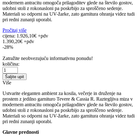
modernem antracitu omogoča prilagoditev glede na število gostov,
udobni stoli z rokonasloni pa poskrbijo za sproščeno sedenje.
Materiali so odporni na UV-žarke, zato garnitura ohranja videz tudi
pri redni zunanji uporabi.
Pročitaj više
cijena:
1.926,10€ +pdv
1.390,20€ +pdv
-28%
Zatražite neobvezujuću informativnu ponudu!
količina:
Šaljite upit
Više
Ustvarite eleganten ambient za kosila, večerje in druženje na
prostem z jedilno garnituro Tevere & Cassia R. Raztegljiva miza v
modernem antracitu omogoča prilagoditev glede na število gostov,
udobni stoli z rokonasloni pa poskrbijo za sproščeno sedenje.
Materiali so odporni na UV-žarke, zato garnitura ohranja videz tudi
pri redni zunanji uporabi.
Glavne prednosti