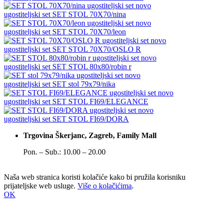
novo
ugostiteljski set
SET STOL 70X70/nina
novo
ugostiteljski set
SET STOL 70X70/leon
novo
ugostiteljski set
SET STOL 70X70/OSLO R
novo
ugostiteljski set
SET STOL 80x80/robin r
novo
ugostiteljski set
SET stol 79x79/nika
novo
ugostiteljski set
SET STOL FI69/ELEGANCE
novo
ugostiteljski set
SET STOL FI69/DORA
Trgovina Škerjanc, Zagreb, Family Mall
Pon. – Sub.: 10.00 – 20.00
Naša web stranica koristi kolačiće kako bi pružila korisniku
prijateljske web usluge.
Više o kolačićima
.
OK