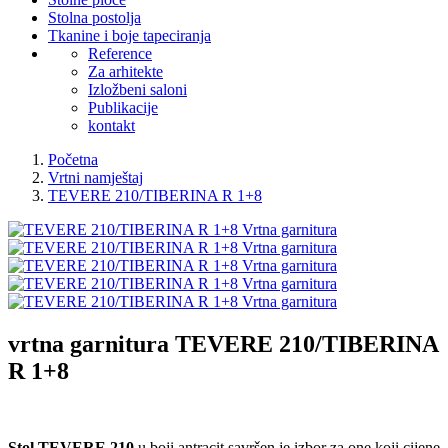
Stolna postolja
Tkanine i boje tapeciranja
Reference
Za arhitekte
Izložbeni saloni
Publikacije
kontakt
Početna
Vrtni namještaj
TEVERE 210/TIBERINA R 1+8
vrtna garnitura
TEVERE 210/TIBERINA
R 1+8
Stol TEVERE 210
u boji antracit savršen je izbor za one koji cijene