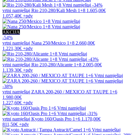
-34%
vrtni namještaj
Rio 210-280/Kali Mesh 1+8
1.605,00€
1.057,40€
+pdv
AKCIJA
-54%
vrtni namještaj
Nana 250/Mexico 1+8
2.660,00€
1.221,30€
+pdv
-43%
vrtni namještaj
Rio 210-280/Alicante 1+8
2.005,00€
1.139,30€
+pdv
-38%
vrtni namještaj
ZARA 200-260 / MEXICO AT TAUPE 1+6
1.980,00€
1.227,60€
+pdv
-31%
vrtni namještaj
Kyoto 160/Oasis Pro 1+6
1.170,00€
811,50€
+pdv