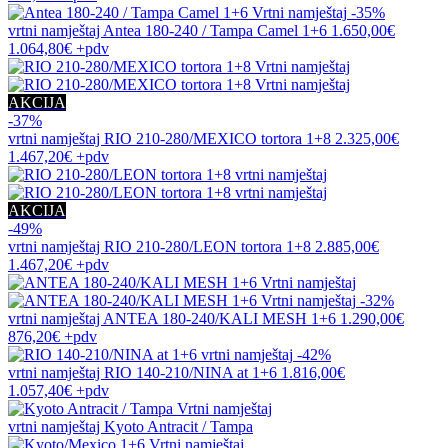
-35%
vrtni namještaj
Antea 180-240 / Tampa Camel 1+6
1.650,00€
1.064,80€
+pdv
AKCIJA
-37%
vrtni namještaj
RIO 210-280/MEXICO tortora 1+8
2.325,00€
1.467,20€
+pdv
AKCIJA
-49%
vrtni namještaj
RIO 210-280/LEON tortora 1+8
2.885,00€
1.467,20€
+pdv
-32%
vrtni namještaj
ANTEA 180-240/KALI MESH 1+6
1.290,00€
876,20€
+pdv
-42%
vrtni namještaj
RIO 140-210/NINA at 1+6
1.816,00€
1.057,40€
+pdv
vrtni namještaj
Kyoto Antracit / Tampa