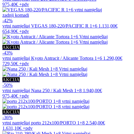
975,40€
+pdv
zadnji komadi
-42%
vrtni namještaj
VEGAS 180-220/PACIFIC R 1+6
1.131,00€
654,90€
+pdv
AKCIJA
-43%
vrtni namještaj
Kyoto Antracit / Alicante Tortora 1+6
1.290,00€
729,50€
+pdv
AKCIJA
-50%
vrtni namještaj
Nana 250 / Kali Mesh 1+8
1.940,00€
975,40€
+pdv
AKCIJA
-36%
vrtni namještaj
porto 212x100/PORTO 1+8
2.540,00€
1.631,10€
+pdv