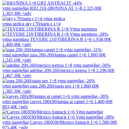
-44%
vrtni namještaj
RIO 210-280/NINA AT 1+8
2.325,00€
1.303,30€
+pdv
vrtna stolica
sky t 70/paris r 1+4
-28%
vrtna garnitura
TEVERE 210/TIBERINA R 1+8
1.938,00€
1.400,00€
+pdv
-31%
vrtni namještaj
zara 200-260/tampa camel 1+6
1.800,00€
1.245,10€
+pdv
-36%
vrtni namještaj
adeline 200-260/mexico tortora 1+8
2.290,00€
1.467,20€
+pdv
-26%
vrtni namještaj
zara 200-260/oasis pro 1+8
1.860,00€
1.385,30€
+pdv
-36%
vrtni namještaj
carves 180x90/tampa at camel 1+6
1.400,00€
893,40€
+pdv
-38%
vrtni namještaj
Carves 180X90/Mexico Antracit 1+6
1.580,00€
975,40€
+pdv