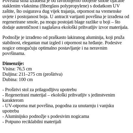
Površina stola izrađena je od ravnomjerno obojene smole ojačane
staklenim vlaknima (fiberglass polypropylene) s dodatkom UV
zaštite, što osigurava dug vijek trajanja, otpornost na vremenske
uvjete i postojanost boja. U antracit varijanti površina je izrađena od
regenerirane smole, pa mogu postojati blage razlike u boji – što
dodaje autentičnost i naglašava ekološki prihvatljiv izvor materijala.
Podnožje je izrađeno od praškasto lakiranog aluminija, koji pruža
stabilnost, elegantan mat izgled i otpornost na hrđanje. Podesive
nogice omogućuju optimalno postavljanje i na neravnim
površinama.
Dimenzije:
Visina: 76,5 cm
Duljina: 211–275 cm (proširiva)
Dubina: 100 cm
- Proširivi stol za prilagodljivu upotrebu
- Regenerirani materijal – ekološki prihvatljiv s jedinstvenim
karakterom
- UV-otporna mat površina, pogodna za unutarnju i vanjsku
upotrebu
- Aluminijsko podnožje s podesivim nogicama
- Potpuno reciklabilni materijali