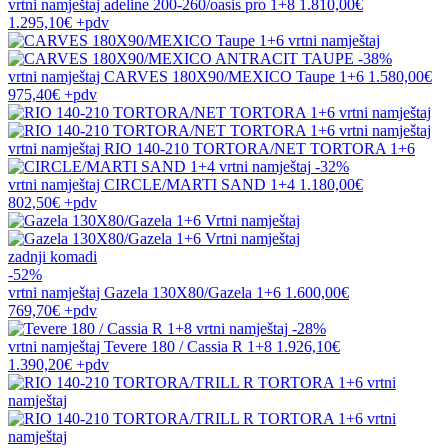
vrtni namještaj
adeline 200-260/oasis pro 1+8
1.810,00€
1.295,10€
+pdv
-38%
vrtni namještaj
CARVES 180X90/MEXICO Taupe 1+6
1.580,00€
975,40€
+pdv
vrtni namještaj
RIO 140-210 TORTORA/NET TORTORA 1+6
-32%
vrtni namještaj
CIRCLE/MARTI SAND 1+4
1.180,00€
802,50€
+pdv
zadnji komadi
-52%
vrtni namještaj
Gazela 130X80/Gazela 1+6
1.600,00€
769,70€
+pdv
-28%
vrtni namještaj
Tevere 180 / Cassia R 1+8
1.926,10€
1.390,20€
+pdv