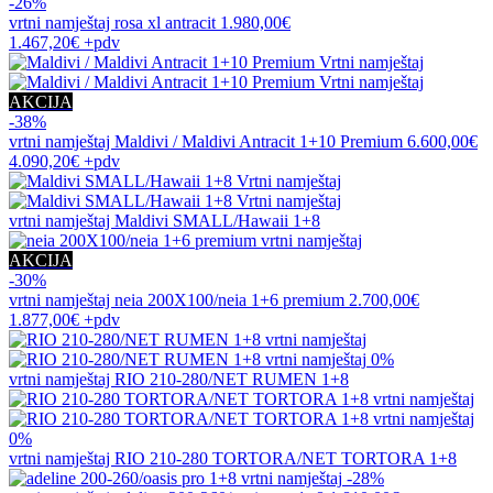
-26%
vrtni namještaj
rosa xl antracit
1.980,00€
1.467,20€
+pdv
AKCIJA
-38%
vrtni namještaj
Maldivi / Maldivi Antracit 1+10 Premium
6.600,00€
4.090,20€
+pdv
vrtni namještaj
Maldivi SMALL/Hawaii 1+8
AKCIJA
-30%
vrtni namještaj
neia 200X100/neia 1+6 premium
2.700,00€
1.877,00€
+pdv
0%
vrtni namještaj
RIO 210-280/NET RUMEN 1+8
0%
vrtni namještaj
RIO 210-280 TORTORA/NET TORTORA 1+8
-28%