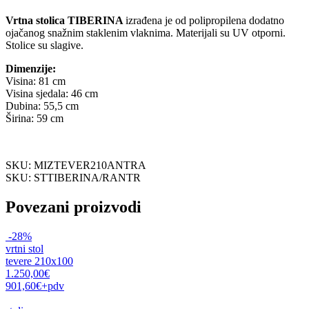
Vrtna stolica TIBERINA
izrađena je od polipropilena dodatno
ojačanog snažnim staklenim vlaknima. Materijali su UV otporni.
Stolice su slagive.
Dimenzije:
Visina: 81 cm
Visina sjedala: 46 cm
Dubina: 55,5 cm
Širina: 59 cm
SKU: MIZTEVER210ANTRA
SKU: STTIBERINA/RANTR
Povezani proizvodi
-28%
vrtni stol
tevere 210x100
1.250,00€
901,60€
+pdv