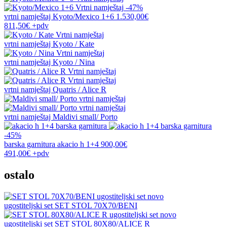
-47%
vrtni namještaj
Kyoto/Mexico 1+6
1.530,00€
811,50€
+pdv
vrtni namještaj
Kyoto / Kate
vrtni namještaj
Kyoto / Nina
vrtni namještaj
Quatris / Alice R
vrtni namještaj
Maldivi small/ Porto
-45%
barska garnitura
akacio h 1+4
900,00€
491,00€
+pdv
ostalo
novo
ugostiteljski set
SET STOL 70X70/BENI
novo
ugostiteljski set
SET STOL 80X80/ALICE R