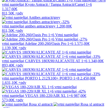
-38%
vrtni namještaj
Kyoto Antracit / Tampa Antracit/Camel 1+6
1.317,60€
811,50€
+pdv
-32%
vrtni namještaj
antibes antracit/grey
1.200,00€
811,50€
+pdv
-27%
vrtni namještaj
Adeline 200-260/Oasis Pro 1+6
1.571,00€
1.139,30€
+pdv
-33%
vrtni namještaj
CARVES 180X90/ALICANTE AT 1+6
1.340,00€
893,40€
+pdv
-33%
vrtni namještaj
PORTO L 212X100+ PORTO 1+8
2.450,00€
1.631,10€
+pdv
-42%
vrtni namještaj
VEGAS 180-220/AIR XL 1+6
987,00€
573,00€
+pdv