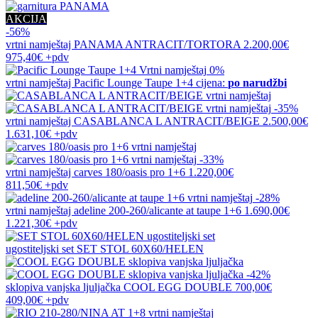
AKCIJA
-56%
vrtni namještaj
PANAMA ANTRACIT/TORTORA
2.200,00€
975,40€
+pdv
0%
vrtni namještaj
Pacific Lounge Taupe 1+4
cijena:
po narudžbi
-35%
vrtni namještaj
CASABLANCA L ANTRACIT/BEIGE
2.500,00€
1.631,10€
+pdv
-33%
vrtni namještaj
carves 180/oasis pro 1+6
1.220,00€
811,50€
+pdv
-28%
vrtni namještaj
adeline 200-260/alicante at taupe 1+6
1.690,00€
1.221,30€
+pdv
ugostiteljski set
SET STOL 60X60/HELEN
-42%
sklopiva vanjska ljuljačka
COOL EGG DOUBLE
700,00€
409,00€
+pdv