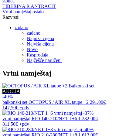
stolica
TIBERINA R ANTRACIT
Vrtni namještaj
ostalo
Razvrsti:
zadano
zadano
Najniža cijena
Najviša cijena
Novo
Rasprodaja
Najčešće naručeni
Vrtni namještaj
AKCIJA
-49%
balkonski set
OCTOPUS / AIR XL taupe +2
291,00€
147,50€
+pdv
-37%
vrtni namještaj
RIO 140-210/NET 1+6
1.282,00€
811,50€
+pdv
-40%
vrtni namještaj
RIO 210-280/NET 1+8
1.613,00€