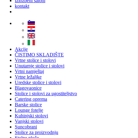
Izložbeni saloni
kontakt
Akcije
ČISTIMO SKLADIŠTE
Vrtne stolice i stolovi
Unutarnje stolice i stolovi
Vrtni namještaj
Vrtne ležaljke
Uredske stolice i stolovi
Blagovaonice
Stolice i stolovi za ugostiteljstvo
Catering oprema
Barske stolice
Lounge fotelje
Kuhinjski stolovi
Vanjski stolovi
Suncobrani
Stolice za proizvodnju
Stolne ploče