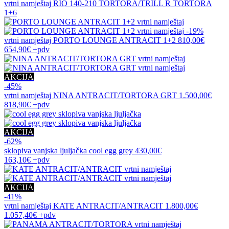
vrtni namještaj
RIO 140-210 TORTORA/TRILL R TORTORA
1+6
-19%
vrtni namještaj
PORTO LOUNGE ANTRACIT 1+2
810,00€
654,90€
+pdv
AKCIJA
-45%
vrtni namještaj
NINA ANTRACIT/TORTORA GRT
1.500,00€
818,90€
+pdv
AKCIJA
-62%
sklopiva vanjska ljuljačka
cool egg grey
430,00€
163,10€
+pdv
AKCIJA
-41%
vrtni namještaj
KATE ANTRACIT/ANTRACIT
1.800,00€
1.057,40€
+pdv