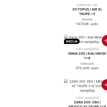
balkonski set
OCTOPUS / AIR XL
TAUPE +2
291,00€
147,50€
+pdv
-
AKCIJA
vrtni namještaj
NANA 250 / KALI MESH
1+8
1.940,00€
975,40€
+pdv
-
vrtni namještaj
ZARA 200-260 /
MEXICO AT TAUPE 1+6