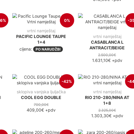
56%
0%
-3
vrtni namještaj
PACIFIC LOUNGE TAUPE
vrtni namještaj
1+4
CASABLANCA L
ANTRACIT/BEIGE
cijena:
PO NARUDŽBI
2.500,00€
1.631,10€
+pdv
-42%
-4
sklopiva vanjska ljuljačka
vrtni namještaj
N
COOL EGG DOUBLE
RIO 210-280/NINA AT
1+8
700,00€
409,00€
+pdv
2.325,00€
1.303,30€
+pdv