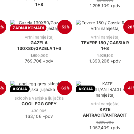
1.810,00€
1+8
1.295,10€
+pdv
2%
-52%
-28
ZADNJI KOMADI
vrtni namještaj
vrtni namještaj
GAZELA
TEVERE 180 / CASSIA R
130X80/GAZELA 1+6
1+8
1.600,00€
1.926,10€
769,70€
+pdv
1.390,20€
+pdv
5%
-62%
-41
AKCIJA
AKCIJA
sklopiva vanjska ljuljačka
COOL EGG GREY
vrtni namještaj
KATE
430,00€
ANTRACIT/ANTRACIT
163,10€
+pdv
1.800,00€
1.057,40€
+pdv