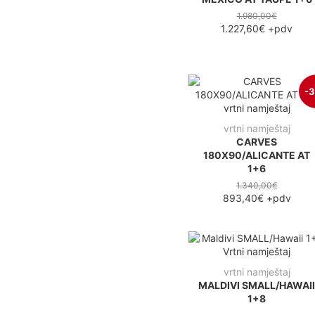
1.980,00€
1.227,60€
+pdv
-
vrtni namještaj
CARVES
180X90/ALICANTE AT
1+6
1.340,00€
893,40€
+pdv
vrtni namještaj
MALDIVI SMALL/HAWAI
1+8