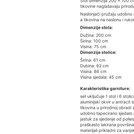
Stol dimenzija 200 × 100 cm
tikovine naglašavaju prirod
Naslonjači pružaju udobno s
a tikovina na naslonu i ruk
Dimenzije stola:
Dužina: 200 cm
Širina: 100 cm
Visina: 75 cm
Dimenzije stolice:
Širina: 61 cm
Dubina: 62 cm
Visina: 86 cm
Visina sjedala: 45 cm
Karakteristike garniture:
set uključuje 1 stol i 6 stolic
aluminijski okvir u antracit b
tikovina u prirodnoj obradi
udobno tapecirano sjedalo 
jastuk za sjedenje od polie
praškasto lakirana površina
materijali prikladni za vanj