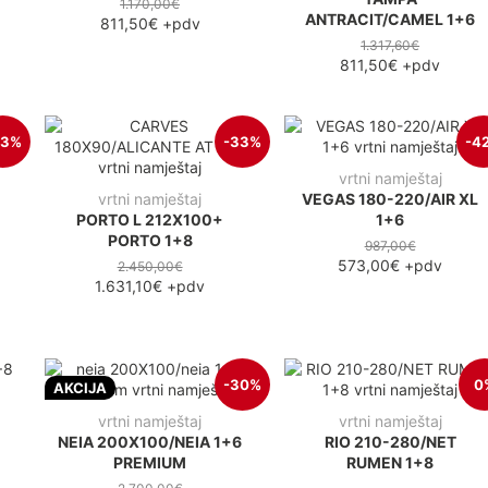
1.170,00€
ANTRACIT/CAMEL 1+6
811,50€
+pdv
1.317,60€
811,50€
+pdv
33%
-33%
-4
vrtni namještaj
vrtni namještaj
VEGAS 180-220/AIR XL
PORTO L 212X100+
1+6
PORTO 1+8
987,00€
573,00€
+pdv
2.450,00€
1.631,10€
+pdv
-30%
0
AKCIJA
vrtni namještaj
vrtni namještaj
I
NEIA 200X100/NEIA 1+6
RIO 210-280/NET
PREMIUM
RUMEN 1+8