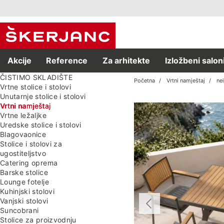
Akcije
Reference
Za arhitekte
Izložbeni salon
ČISTIMO SKLADIŠTE
Početna
Vrtni namještaj
ne
Vrtne stolice i stolovi
Unutarnje stolice i stolovi
Vrtni namještaj
Vrtne ležaljke
Uredske stolice i stolovi
Blagovaonice
Stolice i stolovi za
ugostiteljstvo
Catering oprema
Barske stolice
Lounge fotelje
Kuhinjski stolovi
Vanjski stolovi
Suncobrani
Stolice za proizvodnju