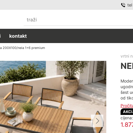
te
i
kontakt
ia 200X100/neia 1+6 premium
vrtni 
NE
Modern
ugodno
šest u
od tik
Pročit
AKCI
cijena
1.87