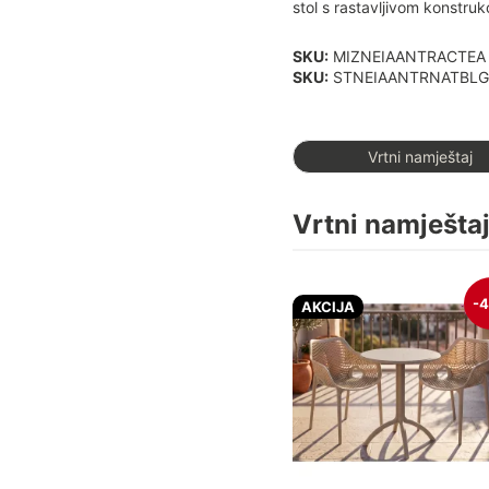
stol s rastavljivom konstru
SKU:
MIZNEIAANTRACTEA
SKU:
STNEIAANTRNATBL
Vrtni namještaj
Vrtni namješta
-
AKCIJA