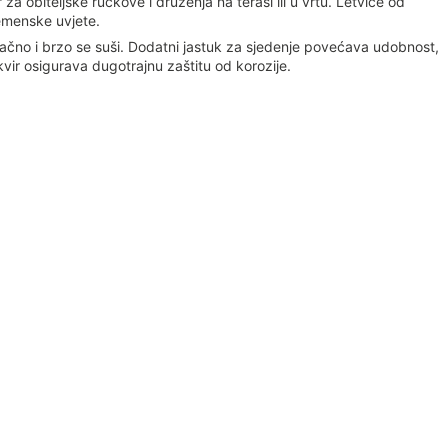
 obiteljske ručkove i druženja na terasi ili u vrtu. Letvice od
remenske uvjete.
račno i brzo se suši. Dodatni jastuk za sjedenje povećava udobnost,
kvir osigurava dugotrajnu zaštitu od korozije.