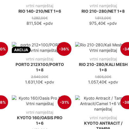
vrtni namještaj
vrtni namještaj
RIO 140-210/NET 1+6
RIO 210-280/NET 1+8
1.282,00€
1.613,00€
811,50€
+pdv
975,40€
+pdv
50%
-36%
-3
AKCIJA
vrtni namještaj
vrtni namještaj
PORTO 212X100/PORTO
RIO 210-280/KALI MESH
1+8
1+8
2.540,00€
1.605,00€
1.631,10€
+pdv
1.057,40€
+pdv
38%
-31%
-3
vrtni namještaj
KYOTO 160/OASIS PRO
vrtni namještaj
1+6
KYOTO ANTRACIT /
TAMPA