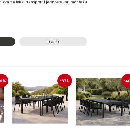
kcijom za lakši transport i jednostavnu montažu
G
ostalo
j
49%
-37%
-4