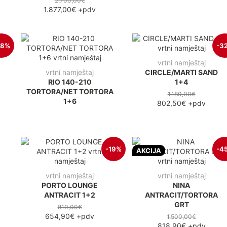
2.700,00€
1.877,00€
+pdv
38%
-3
vrtni namještaj
vrtni namještaj
CIRCLE/MARTI SAND
E
RIO 140-210
1+4
TORTORA/NET TORTORA
1.180,00€
1+6
802,50€
+pdv
-19%
-4
AKCIJA
vrtni namještaj
vrtni namještaj
PORTO LOUNGE
NINA
ANTRACIT 1+2
ANTRACIT/TORTORA
GRT
810,00€
654,90€
+pdv
1.500,00€
818,90€
+pdv