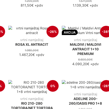
1.200,00€
1.571,00€
811,50€
+pdv
1.139,30€
+pdv
2%
-26%
-38
AKCIJA
vrtni namještaj
vrtni namještaj
ROSA XL ANTRACIT
MALDIVI / MALDIVI
ANTRACIT 1+10
1.980,00€
PREMIUM
1.467,20€
+pdv
6.600,00€
4.090,20€
+pdv
%
0%
-28
vrtni namještaj
vrtni namještaj
ADELINE 200-
RIO 210-280
260/OASIS PRO 1+8
TORTORA/NET TORTORA