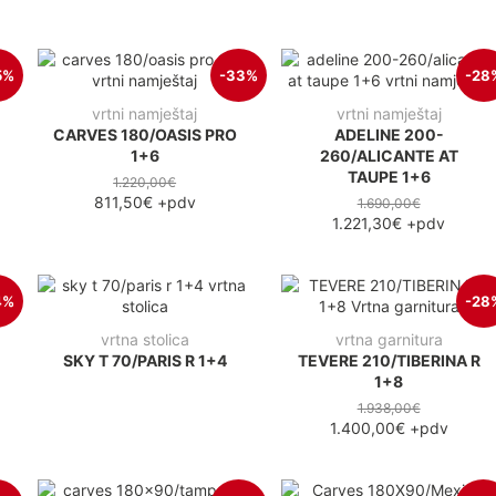
5%
-33%
-28
vrtni namještaj
vrtni namještaj
CARVES 180/OASIS PRO
ADELINE 200-
1+6
260/ALICANTE AT
TAUPE 1+6
1.220,00€
811,50€
+pdv
1.690,00€
1.221,30€
+pdv
4%
-28
vrtna stolica
vrtna garnitura
SKY T 70/PARIS R 1+4
TEVERE 210/TIBERINA R
1+8
1.938,00€
1.400,00€
+pdv