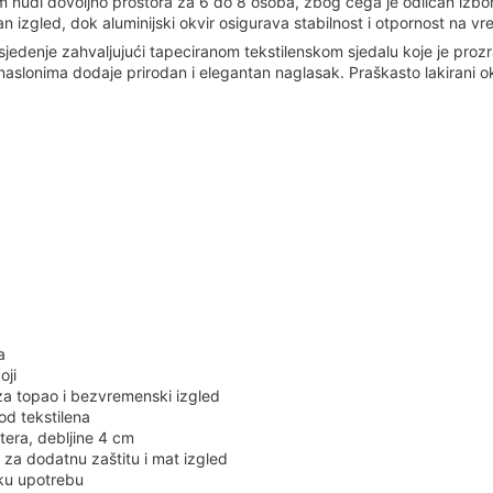
 nudi dovoljno prostora za 6 do 8 osoba, zbog čega je odličan izbor za
an izgled, dok aluminijski okvir osigurava stabilnost i otpornost na v
jedenje zahvaljujući tapeciranom tekstilenskom sjedalu koje je proz
onaslonima dodaje prirodan i elegantan naglasak. Praškasto lakirani o
a
oji
 za topao i bezvremenski izgled
od tekstilena
stera, debljine 4 cm
 za dodatnu zaštitu i mat izgled
sku upotrebu