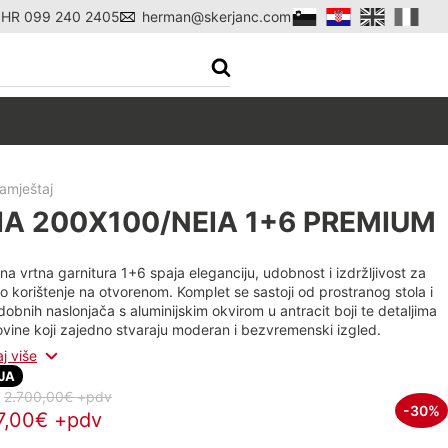
l HR 099 240 2405
herman@skerjanc.com
namještaj
IA 200X100/NEIA 1+6 PREMIUM
a vrtna garnitura 1+6 spaja eleganciju, udobnost i izdržljivost za
 korištenje na otvorenom. Komplet se sastoji od prostranog stola i
dobnih naslonjača s aluminijskim okvirom u antracit boji te detaljima
ovine koji zajedno stvaraju moderan i bezvremenski izgled.
aj više
JA
:
2.700,00€ +pdv
-30%
7,00€ +pdv