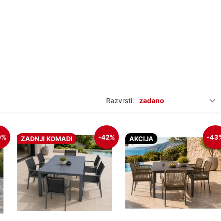
Razvrsti:
zadano
0%
-42%
-43
ZADNJI KOMADI
AKCIJA