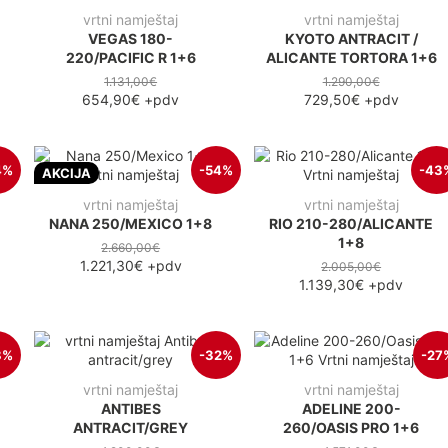
vrtni namještaj
vrtni namještaj
VEGAS 180-
KYOTO ANTRACIT /
220/PACIFIC R 1+6
ALICANTE TORTORA 1+6
1.131,00€
1.290,00€
654,90€
+pdv
729,50€
+pdv
4%
-54%
-43
AKCIJA
vrtni namještaj
vrtni namještaj
NANA 250/MEXICO 1+8
RIO 210-280/ALICANTE
1+8
2.660,00€
1.221,30€
+pdv
2.005,00€
1.139,30€
+pdv
8%
-32%
-27
vrtni namještaj
vrtni namještaj
ANTIBES
ADELINE 200-
ANTRACIT/GREY
260/OASIS PRO 1+6