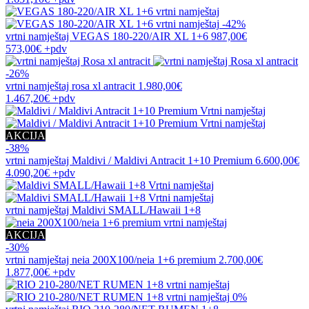
-42%
vrtni namještaj
VEGAS 180-220/AIR XL 1+6
987,00€
573,00€
+pdv
-26%
vrtni namještaj
rosa xl antracit
1.980,00€
1.467,20€
+pdv
AKCIJA
-38%
vrtni namještaj
Maldivi / Maldivi Antracit 1+10 Premium
6.600,00€
4.090,20€
+pdv
vrtni namještaj
Maldivi SMALL/Hawaii 1+8
AKCIJA
-30%
vrtni namještaj
neia 200X100/neia 1+6 premium
2.700,00€
1.877,00€
+pdv
0%