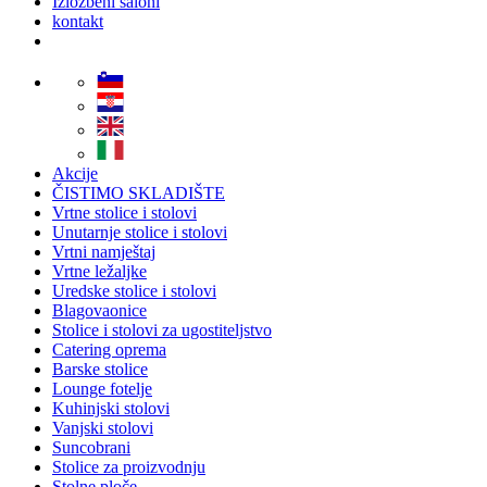
Izložbeni saloni
kontakt
Akcije
ČISTIMO SKLADIŠTE
Vrtne stolice i stolovi
Unutarnje stolice i stolovi
Vrtni namještaj
Vrtne ležaljke
Uredske stolice i stolovi
Blagovaonice
Stolice i stolovi za ugostiteljstvo
Catering oprema
Barske stolice
Lounge fotelje
Kuhinjski stolovi
Vanjski stolovi
Suncobrani
Stolice za proizvodnju
Stolne ploče