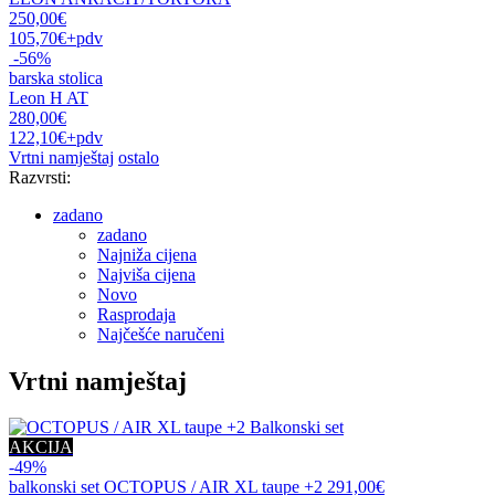
250,00€
105,70€
+pdv
-56%
barska stolica
Leon H AT
280,00€
122,10€
+pdv
Vrtni namještaj
ostalo
Razvrsti:
zadano
zadano
Najniža cijena
Najviša cijena
Novo
Rasprodaja
Najčešće naručeni
Vrtni namještaj
AKCIJA
-49%
balkonski set
OCTOPUS / AIR XL taupe +2
291,00€