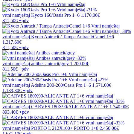
-31%
vrtni namještaj
Kyoto 160/Oasis Pro 1+6
1.170,00€
811,50€
+pdv
-38%
vrtni namještaj
Kyoto Antracit / Tampa Antracit/Camel 1+6
1.317,60€
811,50€
+pdv
-32%
vrtni namještaj
antibes antracit/grey
1.200,00€
811,50€
+pdv
-27%
vrtni namještaj
Adeline 200-260/Oasis Pro 1+6
1.571,00€
1.139,30€
+pdv
-33%
vrtni namještaj
CARVES 180X90/ALICANTE AT 1+6
1.340,00€
893,40€
+pdv
-33%
vrtni namještaj
PORTO L 212X100+ PORTO 1+8
2.450,00€
1.631,10€
+pdv