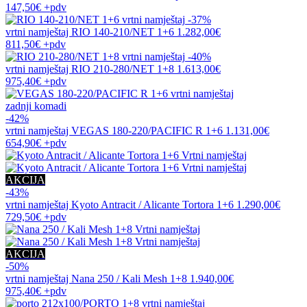
147,50€
+pdv
-37%
vrtni namještaj
RIO 140-210/NET 1+6
1.282,00€
811,50€
+pdv
-40%
vrtni namještaj
RIO 210-280/NET 1+8
1.613,00€
975,40€
+pdv
zadnji komadi
-42%
vrtni namještaj
VEGAS 180-220/PACIFIC R 1+6
1.131,00€
654,90€
+pdv
AKCIJA
-43%
vrtni namještaj
Kyoto Antracit / Alicante Tortora 1+6
1.290,00€
729,50€
+pdv
AKCIJA
-50%
vrtni namještaj
Nana 250 / Kali Mesh 1+8
1.940,00€
975,40€
+pdv