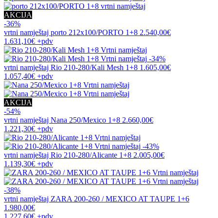
AKCIJA
-36%
vrtni namještaj
porto 212x100/PORTO 1+8
2.540,00€
1.631,10€
+pdv
-34%
vrtni namještaj
Rio 210-280/Kali Mesh 1+8
1.605,00€
1.057,40€
+pdv
AKCIJA
-54%
vrtni namještaj
Nana 250/Mexico 1+8
2.660,00€
1.221,30€
+pdv
-43%
vrtni namještaj
Rio 210-280/Alicante 1+8
2.005,00€
1.139,30€
+pdv
-38%
vrtni namještaj
ZARA 200-260 / MEXICO AT TAUPE 1+6
1.980,00€
1.227,60€
+pdv