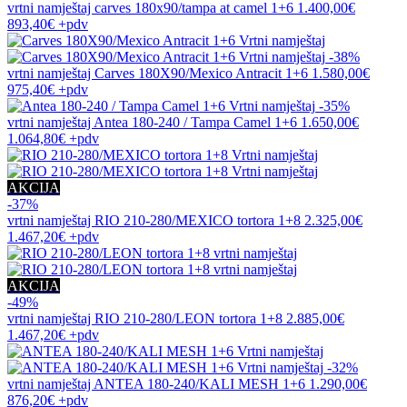
vrtni namještaj
carves 180x90/tampa at camel 1+6
1.400,00€
893,40€
+pdv
-38%
vrtni namještaj
Carves 180X90/Mexico Antracit 1+6
1.580,00€
975,40€
+pdv
-35%
vrtni namještaj
Antea 180-240 / Tampa Camel 1+6
1.650,00€
1.064,80€
+pdv
AKCIJA
-37%
vrtni namještaj
RIO 210-280/MEXICO tortora 1+8
2.325,00€
1.467,20€
+pdv
AKCIJA
-49%
vrtni namještaj
RIO 210-280/LEON tortora 1+8
2.885,00€
1.467,20€
+pdv
-32%
vrtni namještaj
ANTEA 180-240/KALI MESH 1+6
1.290,00€
876,20€
+pdv