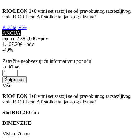
RIO/LEON 1+8
vrtni set sastoji se od pravokutnog razstezljivog
stola RIO i Leon AT stolice talijanskog dizajna!
Pročitaj više
AKCIJA
cijena:
2.885,00€ +pdv
1.467,20€ +pdv
-49%
Zatražite neobvezujuću informativnu ponudu!
količina:
Šaljite upit
Više
RIO/LEON 1+8
vrtni set sastoji se od pravokutnog razstezljivog
stola RIO i Leon AT stolice talijanskog dizajna!
Stol RIO 210 cm:
DIMENZIJE:
Visina: 76 cm