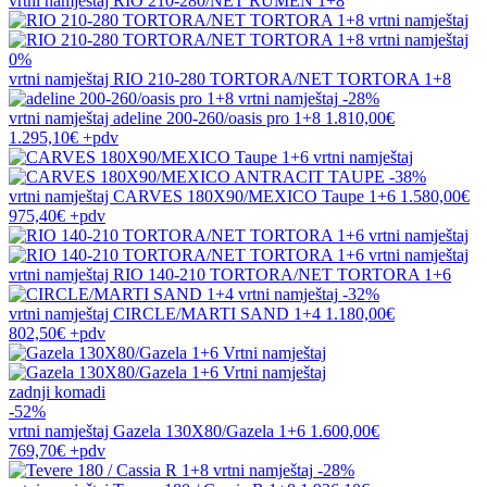
vrtni namještaj
RIO 210-280/NET RUMEN 1+8
0%
vrtni namještaj
RIO 210-280 TORTORA/NET TORTORA 1+8
-28%
vrtni namještaj
adeline 200-260/oasis pro 1+8
1.810,00€
1.295,10€
+pdv
-38%
vrtni namještaj
CARVES 180X90/MEXICO Taupe 1+6
1.580,00€
975,40€
+pdv
vrtni namještaj
RIO 140-210 TORTORA/NET TORTORA 1+6
-32%
vrtni namještaj
CIRCLE/MARTI SAND 1+4
1.180,00€
802,50€
+pdv
zadnji komadi
-52%
vrtni namještaj
Gazela 130X80/Gazela 1+6
1.600,00€
769,70€
+pdv
-28%