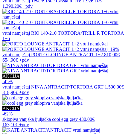
vrtni namještaj
Tevere 180 / Cassia R 1+8
1.926,10€
1.390,20€
+pdv
vrtni namještaj
RIO 140-210 TORTORA/TRILL R TORTORA
1+6
-19%
vrtni namještaj
PORTO LOUNGE ANTRACIT 1+2
810,00€
654,90€
+pdv
AKCIJA
-45%
vrtni namještaj
NINA ANTRACIT/TORTORA GRT
1.500,00€
818,90€
+pdv
AKCIJA
-62%
sklopiva vanjska ljuljačka
cool egg grey
430,00€
163,10€
+pdv