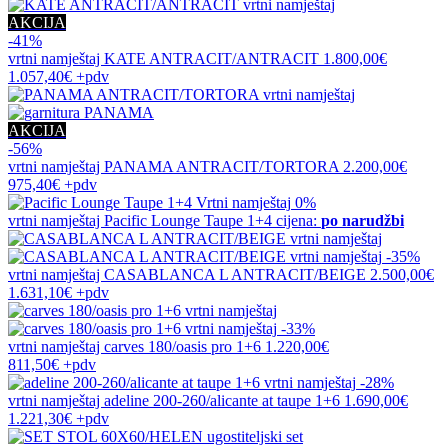
AKCIJA
-41%
vrtni namještaj
KATE ANTRACIT/ANTRACIT
1.800,00€
1.057,40€
+pdv
AKCIJA
-56%
vrtni namještaj
PANAMA ANTRACIT/TORTORA
2.200,00€
975,40€
+pdv
0%
vrtni namještaj
Pacific Lounge Taupe 1+4
cijena:
po narudžbi
-35%
vrtni namještaj
CASABLANCA L ANTRACIT/BEIGE
2.500,00€
1.631,10€
+pdv
-33%
vrtni namještaj
carves 180/oasis pro 1+6
1.220,00€
811,50€
+pdv
-28%
vrtni namještaj
adeline 200-260/alicante at taupe 1+6
1.690,00€
1.221,30€
+pdv