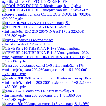
ugostiteljski set
SET STOL 60X60/HELEN
-42%
sklopiva vanjska ljuljačka
COOL EGG DOUBLE
700,00€
409,00€
+pdv
-44%
vrtni namještaj
RIO 210-280/NINA AT 1+8
2.325,00€
1.303,30€
+pdv
vrtna stolica
sky t 70/paris r 1+4
-28%
vrtna garnitura
TEVERE 210/TIBERINA R 1+8
1.938,00€
1.400,00€
+pdv
-31%
vrtni namještaj
zara 200-260/tampa camel 1+6
1.800,00€
1.245,10€
+pdv
-36%
vrtni namještaj
adeline 200-260/mexico tortora 1+8
2.290,00€
1.467,20€
+pdv
-26%
vrtni namještaj
zara 200-260/oasis pro 1+8
1.860,00€
1.385,30€
+pdv
-36%