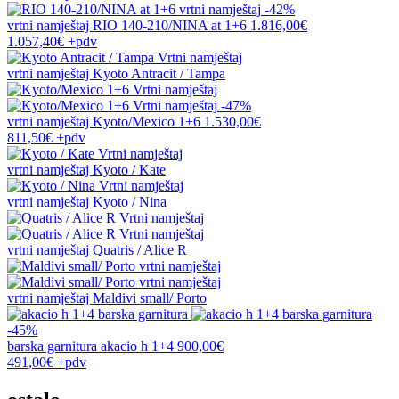
-42%
vrtni namještaj
RIO 140-210/NINA at 1+6
1.816,00€
1.057,40€
+pdv
vrtni namještaj
Kyoto Antracit / Tampa
-47%
vrtni namještaj
Kyoto/Mexico 1+6
1.530,00€
811,50€
+pdv
vrtni namještaj
Kyoto / Kate
vrtni namještaj
Kyoto / Nina
vrtni namještaj
Quatris / Alice R
vrtni namještaj
Maldivi small/ Porto
-45%
barska garnitura
akacio h 1+4
900,00€
491,00€
+pdv