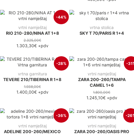
-44%
vrtni namještaj
vrtna stolica
RIO 210-280/NINA AT 1+8
SKY T 70/PARIS R 1+4
2.325,00€
1.303,30€
+pdv
-28%
-31
vrtna garnitura
vrtni namještaj
TEVERE 210/TIBERINA R 1+8
ZARA 200-260/TAMPA
CAMEL 1+6
1.938,00€
1.400,00€
+pdv
1.800,00€
1.245,10€
+pdv
-36%
-26
vrtni namještaj
vrtni namještaj
ADELINE 200-260/MEXICO
ZARA 200-260/OASIS PRO