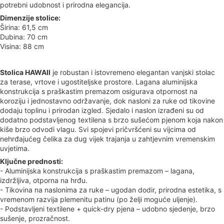
potrebni udobnost i prirodna elegancija.
Dimenzije stolice:
Širina: 61,5 cm
Dubina: 70 cm
Visina: 88 cm
Stolica HAWAII
je robustan i istovremeno elegantan vanjski stolac
za terase, vrtove i ugostiteljske prostore. Lagana aluminijska
konstrukcija s praškastim premazom osigurava otpornost na
koroziju i jednostavno održavanje, dok nasloni za ruke od tikovine
dodaju toplinu i prirodan izgled. Sjedalo i naslon izrađeni su od
dodatno podstavljenog textilena s brzo sušećom pjenom koja nakon
kiše brzo odvodi vlagu. Svi spojevi pričvršćeni su vijcima od
nehrđajućeg čelika za dug vijek trajanja u zahtjevnim vremenskim
uvjetima.
Ključne prednosti:
- Aluminijska konstrukcija s praškastim premazom – lagana,
izdržljiva, otporna na hrđu.
- Tikovina na naslonima za ruke – ugodan dodir, prirodna estetika, s
vremenom razvija plemenitu patinu (po želji moguće uljenje).
- Podstavljeni textilene + quick-dry pjena – udobno sjedenje, brzo
sušenje, prozračnost.