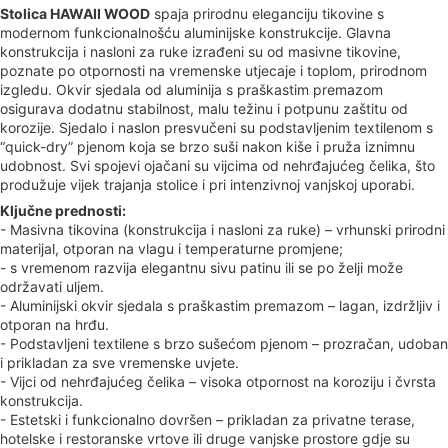
Stolica HAWAII WOOD
spaja prirodnu eleganciju tikovine s
modernom funkcionalnošću aluminijske konstrukcije. Glavna
konstrukcija i nasloni za ruke izrađeni su od masivne tikovine,
poznate po otpornosti na vremenske utjecaje i toplom, prirodnom
izgledu. Okvir sjedala od aluminija s praškastim premazom
osigurava dodatnu stabilnost, malu težinu i potpunu zaštitu od
korozije. Sjedalo i naslon presvučeni su podstavljenim textilenom s
“quick-dry” pjenom koja se brzo suši nakon kiše i pruža iznimnu
udobnost. Svi spojevi ojačani su vijcima od nehrđajućeg čelika, što
produžuje vijek trajanja stolice i pri intenzivnoj vanjskoj uporabi.
Ključne prednosti:
- Masivna tikovina (konstrukcija i nasloni za ruke) – vrhunski prirodni
materijal, otporan na vlagu i temperaturne promjene;
- s vremenom razvija elegantnu sivu patinu ili se po želji može
održavati uljem.
- Aluminijski okvir sjedala s praškastim premazom – lagan, izdržljiv i
otporan na hrđu.
- Podstavljeni textilene s brzo sušećom pjenom – prozračan, udoban
i prikladan za sve vremenske uvjete.
- Vijci od nehrđajućeg čelika – visoka otpornost na koroziju i čvrsta
konstrukcija.
- Estetski i funkcionalno dovršen – prikladan za privatne terase,
hotelske i restoranske vrtove ili druge vanjske prostore gdje su