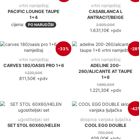
vrtni namještaj
vrtni namještaj
PACIFIC LOUNGE TAUPE
CASABLANCA L
1+4
ANTRACIT/BEIGE
cijena:
PO NARUDŽBI
2.500,00€
1.631,10€
+pdv
-33%
-28
vrtni namještaj
vrtni namještaj
CARVES 180/OASIS PRO 1+6
ADELINE 200-
260/ALICANTE AT TAUPE
1.220,00€
1+6
811,50€
+pdv
1.690,00€
1.221,30€
+pdv
-42
ugostiteljski set
sklopiva vanjska ljuljačka
SET STOL 60X60/HELEN
COOL EGG DOUBLE
700,00€
409,00€
+pdv