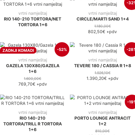
-32
vrtni namještaj
vrtni namještaj
RIO 140-210 TORTORA/NET
CIRCLE/MARTI SAND 1+4
TORTORA 1+6
1.180,00€
802,50€
+pdv
-52%
-28
ZADNJI KOMADI
vrtni namještaj
vrtni namještaj
GAZELA 130X80/GAZELA
TEVERE 180 / CASSIA R 1+8
1+6
1.926,10€
1.390,20€
+pdv
1.600,00€
769,70€
+pdv
-19
vrtni namještaj
vrtni namještaj
RIO 140-210
PORTO LOUNGE ANTRACIT
TORTORA/TRILL R TORTORA
1+2
1+6
810,00€