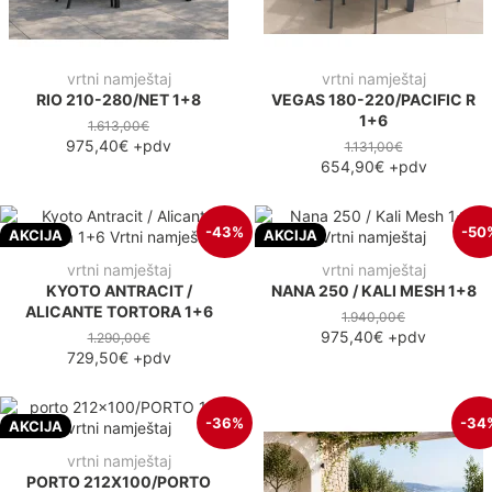
vrtni namještaj
vrtni namještaj
RIO 210-280/NET 1+8
VEGAS 180-220/PACIFIC R
1+6
1.613,00€
975,40€
+pdv
1.131,00€
654,90€
+pdv
-43%
-50
AKCIJA
AKCIJA
vrtni namještaj
vrtni namještaj
KYOTO ANTRACIT /
NANA 250 / KALI MESH 1+8
ALICANTE TORTORA 1+6
1.940,00€
975,40€
+pdv
1.290,00€
729,50€
+pdv
-36%
-34
AKCIJA
vrtni namještaj
PORTO 212X100/PORTO