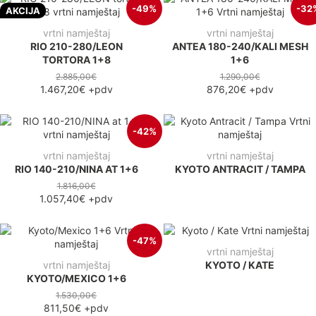
-49%
-32
AKCIJA
vrtni namještaj
vrtni namještaj
RIO 210-280/LEON
ANTEA 180-240/KALI MESH
TORTORA 1+8
1+6
2.885,00€
1.290,00€
1.467,20€
+pdv
876,20€
+pdv
-42%
vrtni namještaj
vrtni namještaj
RIO 140-210/NINA AT 1+6
KYOTO ANTRACIT / TAMPA
1.816,00€
1.057,40€
+pdv
-47%
vrtni namještaj
vrtni namještaj
KYOTO / KATE
KYOTO/MEXICO 1+6
1.530,00€
811,50€
+pdv