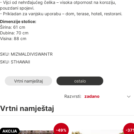
- Vijci od nehrđajućeg čelika – visoka otpornost na koroziju,
pouzdani spojevi.
- Prikladan za vanjsku uporabu – dom, terase, hoteli, restorani.
Dimenzije stolice:
Širina: 61 cm
Dubina: 70 cm
Visina: 88 cm
SKU: MIZMALDIVISWANTR
SKU: STHAWAII
Vrtni namještaj
ostalo
Razvrsti:
zadano
Vrtni namještaj
-49%
-37
AKCIJA