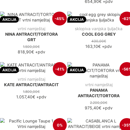
654,90€
+pdv
-45%
-62
AKCIJA
AKCIJA
vrtni namještaj
sklopiva vanjska ljuljačka
NINA ANTRACIT/TORTORA
COOL EGG GREY
GRT
430,00€
163,10€
+pdv
1.500,00€
818,90€
+pdv
-41%
-56
AKCIJA
AKCIJA
vrtni namještaj
KATE ANTRACIT/ANTRACIT
vrtni namještaj
PANAMA
1.800,00€
ANTRACIT/TORTORA
1.057,40€
+pdv
2.200,00€
975,40€
+pdv
0%
-35