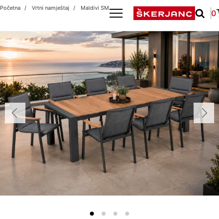
Početna
Vrtni namještaj
Maldivi SMALL/Hawaii 1+8
0