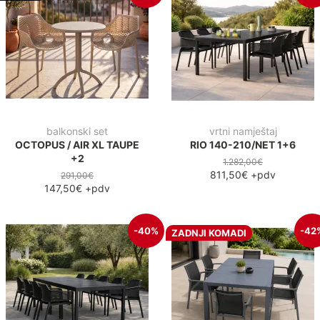
balkonski set
vrtni namještaj
OCTOPUS / AIR XL TAUPE
RIO 140-210/NET 1+6
+2
1.282,00€
811,50€
+pdv
291,00€
147,50€
+pdv
-40%
-42
ZADNJI KOMADI