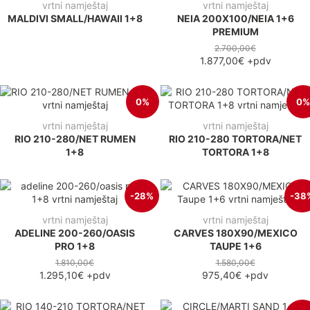
vrtni namještaj
vrtni namještaj
MALDIVI SMALL/HAWAII 1+8
NEIA 200X100/NEIA 1+6
PREMIUM
2.700,00€
1.877,00€
+pdv
0%
0%
vrtni namještaj
vrtni namještaj
RIO 210-280/NET RUMEN
RIO 210-280 TORTORA/NET
1+8
TORTORA 1+8
-28%
-38
vrtni namještaj
vrtni namještaj
ADELINE 200-260/OASIS
CARVES 180X90/MEXICO
PRO 1+8
TAUPE 1+6
1.810,00€
1.580,00€
1.295,10€
+pdv
975,40€
+pdv