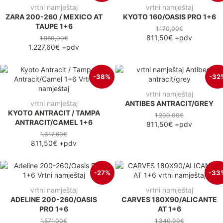
vrtni namještaj
vrtni namještaj
ZARA 200-260 / MEXICO AT
KYOTO 160/OASIS PRO 1+6
TAUPE 1+6
1.170,00€
811,50€
+pdv
1.980,00€
1.227,60€
+pdv
-38%
-32
vrtni namještaj
vrtni namještaj
ANTIBES ANTRACIT/GREY
KYOTO ANTRACIT / TAMPA
1.200,00€
ANTRACIT/CAMEL 1+6
811,50€
+pdv
1.317,60€
811,50€
+pdv
-27%
-33
vrtni namještaj
vrtni namještaj
ADELINE 200-260/OASIS
CARVES 180X90/ALICANTE
PRO 1+6
AT 1+6
1.571,00€
1.340,00€