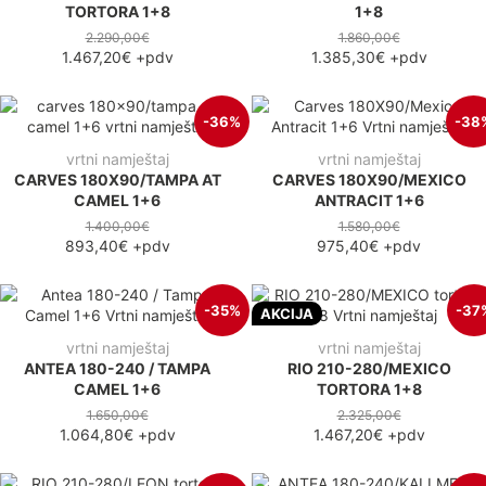
TORTORA 1+8
1+8
2.290,00€
1.860,00€
1.467,20€
+pdv
1.385,30€
+pdv
-36%
-38
vrtni namještaj
vrtni namještaj
CARVES 180X90/TAMPA AT
CARVES 180X90/MEXICO
CAMEL 1+6
ANTRACIT 1+6
1.400,00€
1.580,00€
893,40€
+pdv
975,40€
+pdv
-35%
-37
AKCIJA
vrtni namještaj
vrtni namještaj
ANTEA 180-240 / TAMPA
RIO 210-280/MEXICO
CAMEL 1+6
TORTORA 1+8
1.650,00€
2.325,00€
1.064,80€
+pdv
1.467,20€
+pdv