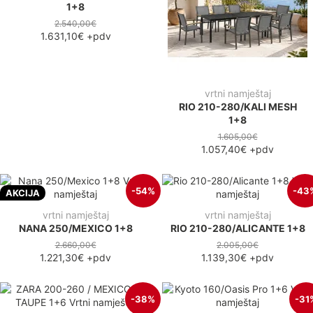
1+8
2.540,00€
1.631,10€
+pdv
vrtni namještaj
RIO 210-280/KALI MESH
1+8
1.605,00€
1.057,40€
+pdv
-54%
-43
AKCIJA
vrtni namještaj
vrtni namještaj
NANA 250/MEXICO 1+8
RIO 210-280/ALICANTE 1+8
2.660,00€
2.005,00€
1.221,30€
+pdv
1.139,30€
+pdv
-38%
-31