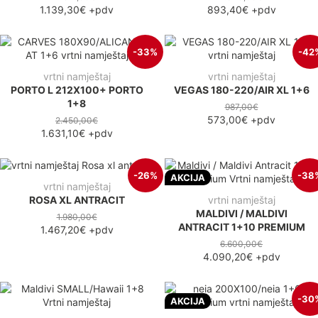
1.139,30€
+pdv
893,40€
+pdv
-33%
-42
vrtni namještaj
vrtni namještaj
PORTO L 212X100+ PORTO
VEGAS 180-220/AIR XL 1+6
1+8
987,00€
573,00€
+pdv
2.450,00€
1.631,10€
+pdv
-26%
-38
AKCIJA
vrtni namještaj
ROSA XL ANTRACIT
vrtni namještaj
MALDIVI / MALDIVI
1.980,00€
ANTRACIT 1+10 PREMIUM
1.467,20€
+pdv
6.600,00€
4.090,20€
+pdv
-30
AKCIJA