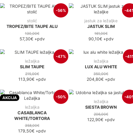
-56%
-44
stolić
jastuk za ležaljke
TROPEZ/BITE TAUPE ALU
JASTUK SLIM
130,00€
161,00€
57,30€
+pdv
90,10€
+pdv
-47%
-41
ležaljka
ležaljka
SLIM TAUPE
LUX ALU WHITE
215,00€
350,00€
113,90€
+pdv
204,80€
+pdv
-50%
-40
AKCIJA
ležaljka
ležaljka
SIESTA BROWN
CASABLANCA
206,00€
WHITE/TORTORA
122,90€
+pdv
358,00€
179,50€
+pdv