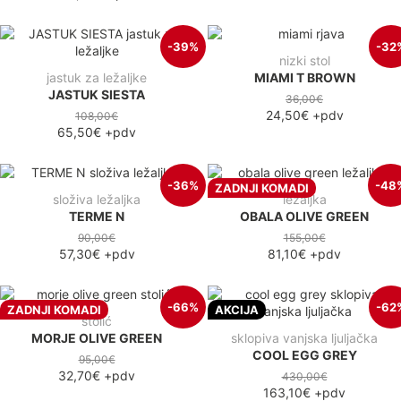
-39%
-32
nizki stol
jastuk za ležaljke
MIAMI T BROWN
JASTUK SIESTA
36,00€
24,50€
+pdv
108,00€
65,50€
+pdv
-36%
-48
ZADNJI KOMADI
složiva ležaljka
ležaljka
TERME N
OBALA OLIVE GREEN
90,00€
155,00€
57,30€
+pdv
81,10€
+pdv
-66%
-62
ZADNJI KOMADI
AKCIJA
stolić
MORJE OLIVE GREEN
sklopiva vanjska ljuljačka
COOL EGG GREY
95,00€
32,70€
+pdv
430,00€
163,10€
+pdv