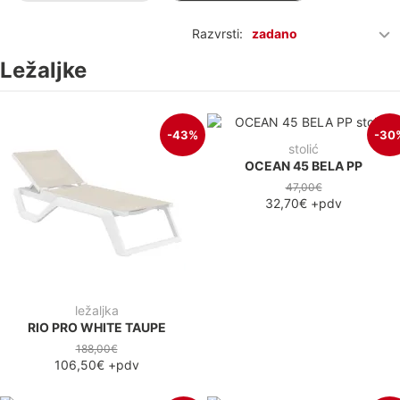
Razvrsti:
zadano
Ležaljke
-43%
-30
stolić
OCEAN 45 BELA PP
47,00€
32,70€
+pdv
ležaljka
RIO PRO WHITE TAUPE
188,00€
106,50€
+pdv