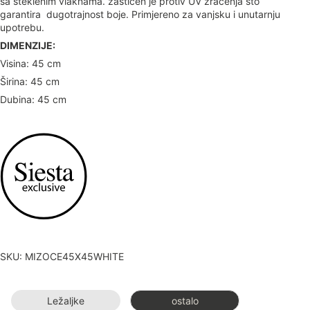
sa steklenim vlaknama. zaštićen je protiv UV zračenja što
garantira dugotrajnost boje. Primjereno za vanjsku i unutarnju
upotrebu.
DIMENZIJE:
Visina: 45 cm
Širina: 45 cm
Dubina: 45 cm
SKU: MIZOCE45X45WHITE
Ležaljke
ostalo