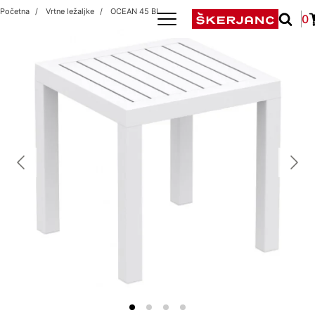
Početna
Vrtne ležaljke
OCEAN 45 BELA PP
0