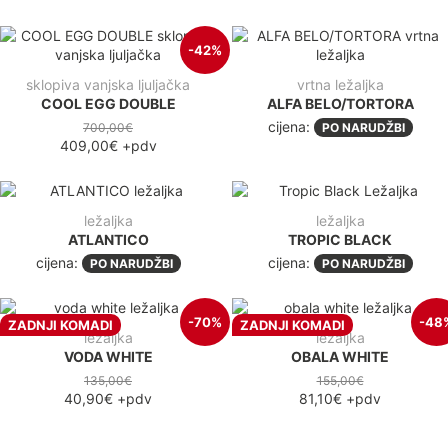
-42%
sklopiva vanjska ljuljačka
vrtna ležaljka
COOL EGG DOUBLE
ALFA BELO/TORTORA
cijena:
700,00€
PO NARUDŽBI
409,00€
+pdv
ležaljka
ležaljka
ATLANTICO
TROPIC BLACK
cijena:
cijena:
PO NARUDŽBI
PO NARUDŽBI
-70%
-48
ZADNJI KOMADI
ZADNJI KOMADI
ležaljka
ležaljka
VODA WHITE
OBALA WHITE
135,00€
155,00€
40,90€
+pdv
81,10€
+pdv