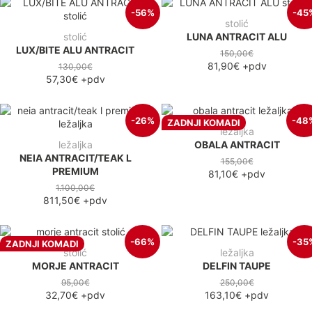
-56%
-45
stolić
stolić
LUNA ANTRACIT ALU
LUX/BITE ALU ANTRACIT
150,00€
81,90€
+pdv
130,00€
57,30€
+pdv
-26%
-48
ZADNJI KOMADI
ležaljka
ležaljka
OBALA ANTRACIT
NEIA ANTRACIT/TEAK L
155,00€
PREMIUM
81,10€
+pdv
1.100,00€
811,50€
+pdv
-66%
-35
ZADNJI KOMADI
stolić
ležaljka
MORJE ANTRACIT
DELFIN TAUPE
95,00€
250,00€
32,70€
+pdv
163,10€
+pdv