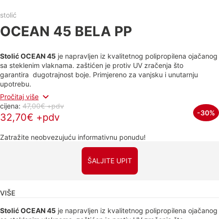
stolić
OCEAN 45 BELA PP
Stolić OCEAN 45
je napravljen iz kvalitetnog polipropilena ojačanog
sa steklenim vlaknama. zaštićen je protiv UV zračenja što
garantira dugotrajnost boje. Primjereno za vanjsku i unutarnju
upotrebu.
Pročitaj više
cijena:
47,00€ +pdv
-30%
32,70€ +pdv
Zatražite neobvezujuću informativnu ponudu!
ŠALJITE UPIT
VIŠE
Stolić OCEAN 45
je napravljen iz kvalitetnog polipropilena ojačanog