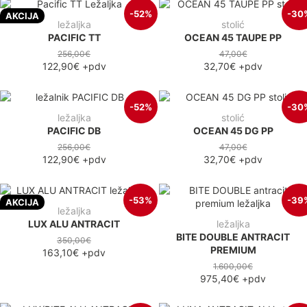
-52%
-30
AKCIJA
ležaljka
stolić
PACIFIC TT
OCEAN 45 TAUPE PP
256,00€
47,00€
122,90€
+pdv
32,70€
+pdv
-52%
-30
ležaljka
stolić
PACIFIC DB
OCEAN 45 DG PP
256,00€
47,00€
122,90€
+pdv
32,70€
+pdv
-53%
-39
AKCIJA
ležaljka
LUX ALU ANTRACIT
ležaljka
BITE DOUBLE ANTRACIT
350,00€
PREMIUM
163,10€
+pdv
1.600,00€
975,40€
+pdv