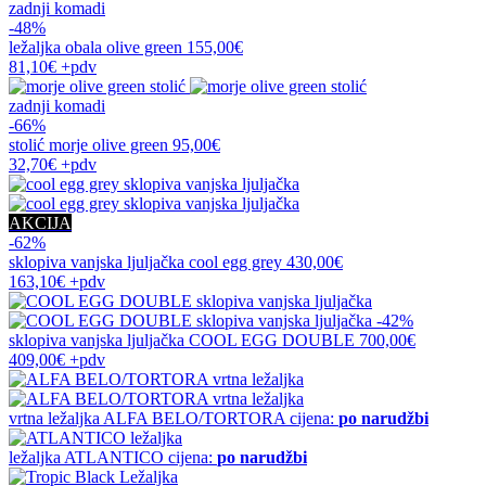
zadnji komadi
-48%
ležaljka
obala olive green
155,00€
81,10€
+pdv
zadnji komadi
-66%
stolić
morje olive green
95,00€
32,70€
+pdv
AKCIJA
-62%
sklopiva vanjska ljuljačka
cool egg grey
430,00€
163,10€
+pdv
-42%
sklopiva vanjska ljuljačka
COOL EGG DOUBLE
700,00€
409,00€
+pdv
vrtna ležaljka
ALFA BELO/TORTORA
cijena:
po narudžbi
ležaljka
ATLANTICO
cijena:
po narudžbi