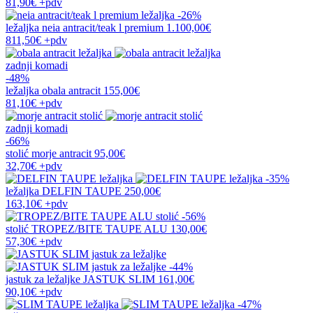
81,90€
+pdv
-26%
ležaljka
neia antracit/teak l premium
1.100,00€
811,50€
+pdv
zadnji komadi
-48%
ležaljka
obala antracit
155,00€
81,10€
+pdv
zadnji komadi
-66%
stolić
morje antracit
95,00€
32,70€
+pdv
-35%
ležaljka
DELFIN TAUPE
250,00€
163,10€
+pdv
-56%
stolić
TROPEZ/BITE TAUPE ALU
130,00€
57,30€
+pdv
-44%
jastuk za ležaljke
JASTUK SLIM
161,00€
90,10€
+pdv
-47%