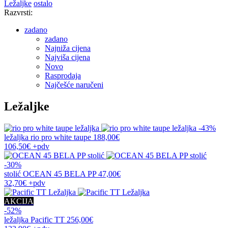
Ležaljke
ostalo
Razvrsti:
zadano
zadano
Najniža cijena
Najviša cijena
Novo
Rasprodaja
Najčešće naručeni
Ležaljke
-43%
ležaljka
rio pro white taupe
188,00€
106,50€
+pdv
-30%
stolić
OCEAN 45 BELA PP
47,00€
32,70€
+pdv
AKCIJA
-52%
ležaljka
Pacific TT
256,00€