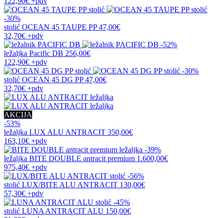
122,90€
+pdv
-30%
stolić
OCEAN 45 TAUPE PP
47,00€
32,70€
+pdv
-52%
ležaljka
Pacific DB
256,00€
122,90€
+pdv
-30%
stolić
OCEAN 45 DG PP
47,00€
32,70€
+pdv
AKCIJA
-53%
ležaljka
LUX ALU ANTRACIT
350,00€
163,10€
+pdv
-39%
ležaljka
BITE DOUBLE antracit premium
1.600,00€
975,40€
+pdv
-56%
stolić
LUX/BITE ALU ANTRACIT
130,00€
57,30€
+pdv
-45%
stolić
LUNA ANTRACIT ALU
150,00€