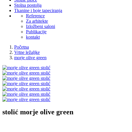
Stolna postolja
Tkanine i boje tapeciranja
Reference
Za arhitekte
Izložbeni saloni
Publikacije
kontakt
Početna
Vrtne ležaljke
morje olive green
stolić
morje olive green