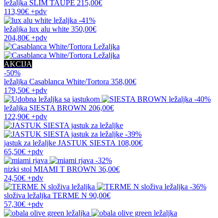
ležaljka
SLIM TAUPE
215,00€
113,90€
+pdv
-41%
ležaljka
lux alu white
350,00€
204,80€
+pdv
AKCIJA
-50%
ležaljka
Casablanca White/Tortora
358,00€
179,50€
+pdv
-40%
ležaljka
SIESTA BROWN
206,00€
122,90€
+pdv
-39%
jastuk za ležaljke
JASTUK SIESTA
108,00€
65,50€
+pdv
-32%
nizki stol
MIAMI T BROWN
36,00€
24,50€
+pdv
-36%
složiva ležaljka
TERME N
90,00€
57,30€
+pdv