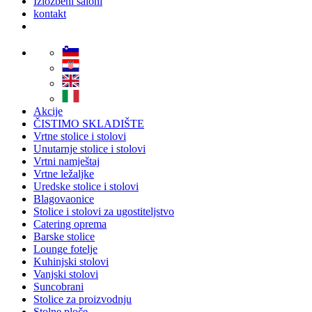
Izložbeni saloni
kontakt
Akcije
ČISTIMO SKLADIŠTE
Vrtne stolice i stolovi
Unutarnje stolice i stolovi
Vrtni namještaj
Vrtne ležaljke
Uredske stolice i stolovi
Blagovaonice
Stolice i stolovi za ugostiteljstvo
Catering oprema
Barske stolice
Lounge fotelje
Kuhinjski stolovi
Vanjski stolovi
Suncobrani
Stolice za proizvodnju
Stolne ploče