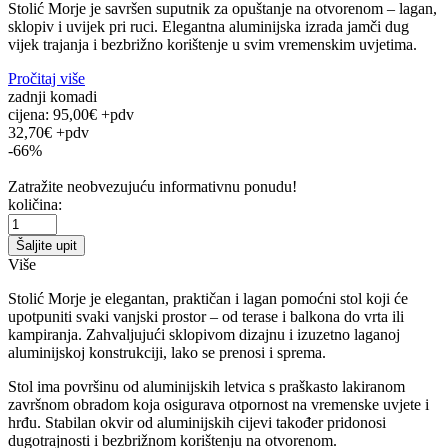
Stolić Morje je savršen suputnik za opuštanje na otvorenom – lagan,
sklopiv i uvijek pri ruci. Elegantna aluminijska izrada jamči dug
vijek trajanja i bezbrižno korištenje u svim vremenskim uvjetima.
Pročitaj više
zadnji komadi
cijena:
95,00€ +pdv
32,70€ +pdv
-66%
Zatražite neobvezujuću informativnu ponudu!
količina:
Šaljite upit
Više
Stolić Morje je elegantan, praktičan i lagan pomoćni stol koji će
upotpuniti svaki vanjski prostor – od terase i balkona do vrta ili
kampiranja. Zahvaljujući sklopivom dizajnu i izuzetno laganoj
aluminijskoj konstrukciji, lako se prenosi i sprema.
Stol ima površinu od aluminijskih letvica s praškasto lakiranom
završnom obradom koja osigurava otpornost na vremenske uvjete i
hrđu. Stabilan okvir od aluminijskih cijevi također pridonosi
dugotrajnosti i bezbrižnom korištenju na otvorenom.