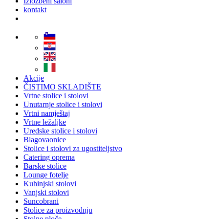
Izložbeni saloni
kontakt
Akcije
ČISTIMO SKLADIŠTE
Vrtne stolice i stolovi
Unutarnje stolice i stolovi
Vrtni namještaj
Vrtne ležaljke
Uredske stolice i stolovi
Blagovaonice
Stolice i stolovi za ugostiteljstvo
Catering oprema
Barske stolice
Lounge fotelje
Kuhinjski stolovi
Vanjski stolovi
Suncobrani
Stolice za proizvodnju
Stolne ploče