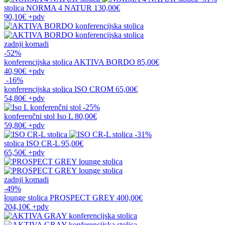
stolica
NORMA 4 NATUR
130,00€
90,10€
+pdv
zadnji komadi
-52%
konferencijska stolica
AKTIVA BORDO
85,00€
40,90€
+pdv
-16%
konferencijska stolica
ISO CROM
65,00€
54,80€
+pdv
-25%
konferenčni stol
Iso L
80,00€
59,80€
+pdv
-31%
stolica
ISO CR-L
95,00€
65,50€
+pdv
zadnji komadi
-49%
lounge stolica
PROSPECT GREY
400,00€
204,10€
+pdv