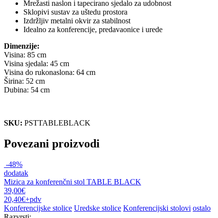
Mrežasti naslon i tapecirano sjedalo za udobnost
Sklopivi sustav za uštedu prostora
Izdržljiv metalni okvir za stabilnost
Idealno za konferencije, predavaonice i urede
Dimenzije:
Visina: 85 cm
Visina sjedala: 45 cm
Visina do rukonaslona: 64 cm
Širina: 52 cm
Dubina: 54 cm
SKU:
PSTTABLEBLACK
Povezani proizvodi
-48%
dodatak
Mizica za konferenčni stol TABLE BLACK
39,00€
20,40€
+pdv
Konferencijske stolice
Uredske stolice
Konferencijski stolovi
ostalo
Razvrsti: