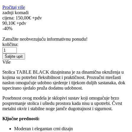
Pročitaj više
zadnji komadi
cijena:
150,00€ +pdv
90,10€ +pdv
-40%
Zatražite neobvezujuću informativnu ponudu!
količina:
Šaljite upit
Više
Stolica TABLE BLACK dizajnirana je za dinamična okruženja u
kojima su potrebni fleksibilnost i praktičnost. Prozračni mrežasti
naslon omogućuje udobno sjedenje i tijekom duljih sastanaka, dok
tapecirano sjedalo pruža dodatnu udobnost.
Posebnost ovog modela je sklopivi sustav koji omogućuje brzo
pospremanje stolica i uštedu prostora kada nisu u upotrebi. Čvrst
metalni okvir i stabilne noge jamče dugotrajnost i sigurnost.
Ključne prednosti:
Moderan i elegantan crni dizajn