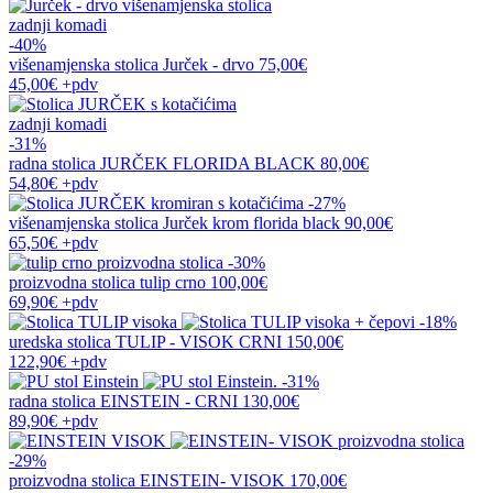
zadnji komadi
-40%
višenamjenska stolica
Jurček - drvo
75,00€
45,00€
+pdv
zadnji komadi
-31%
radna stolica
JURČEK FLORIDA BLACK
80,00€
54,80€
+pdv
-27%
višenamjenska stolica
Jurček krom florida black
90,00€
65,50€
+pdv
-30%
proizvodna stolica
tulip crno
100,00€
69,90€
+pdv
-18%
uredska stolica
TULIP - VISOK CRNI
150,00€
122,90€
+pdv
-31%
radna stolica
EINSTEIN - CRNI
130,00€
89,90€
+pdv
-29%
proizvodna stolica
EINSTEIN- VISOK
170,00€