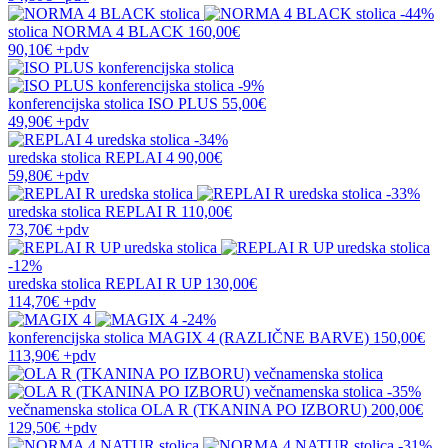
-44%
stolica
NORMA 4 BLACK
160,00€
90,10€
+pdv
-9%
konferencijska stolica
ISO PLUS
55,00€
49,90€
+pdv
-34%
uredska stolica
REPLAI 4
90,00€
59,80€
+pdv
-33%
uredska stolica
REPLAI R
110,00€
73,70€
+pdv
-12%
uredska stolica
REPLAI R UP
130,00€
114,70€
+pdv
-24%
konferencijska stolica
MAGIX 4 (RAZLIČNE BARVE)
150,00€
113,90€
+pdv
-35%
večnamenska stolica
OLA R (TKANINA PO IZBORU)
200,00€
129,50€
+pdv
-31%