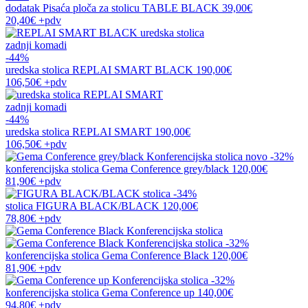
dodatak
Pisaća ploča za stolicu TABLE BLACK
39,00€
20,40€
+pdv
zadnji komadi
-44%
uredska stolica
REPLAI SMART BLACK
190,00€
106,50€
+pdv
zadnji komadi
-44%
uredska stolica
REPLAI SMART
190,00€
106,50€
+pdv
novo
-32%
konferencijska stolica
Gema Conference grey/black
120,00€
81,90€
+pdv
-34%
stolica
FIGURA BLACK/BLACK
120,00€
78,80€
+pdv
-32%
konferencijska stolica
Gema Conference Black
120,00€
81,90€
+pdv
-32%
konferencijska stolica
Gema Conference up
140,00€
94,80€
+pdv