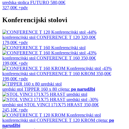
uredska stolica
FUTURO
580,00€
327,00€
+pdv
Konferencijski stolovi
-44%
konferencijski stol
CONFERENCE T 120
320,00€
179,00€
+pdv
-43%
konferencijski stol
CONFERENCE T 160
350,00€
199,00€
+pdv
-43%
konferencijski stol
CONFERENCE T 160 KROM
350,00€
199,00€
+pdv
uredski stol
TIPPER 160 x 80
cijena:
po narudžbi
-30%
uredski stol
STOL VINCI 171X75 HRAST
350,00€
245,10€
+pdv
konferencijski stol
CONFERENCE T 120 KROM
cijena:
po
narudžbi