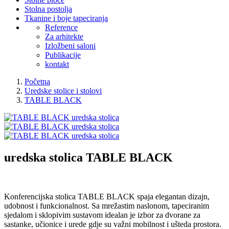
Stolna postolja
Tkanine i boje tapeciranja
Reference
Za arhitekte
Izložbeni saloni
Publikacije
kontakt
Početna
Uredske stolice i stolovi
TABLE BLACK
uredska stolica
TABLE BLACK
Konferencijska stolica TABLE BLACK spaja elegantan dizajn,
udobnost i funkcionalnost. Sa mrežastim naslonom, tapeciranim
sjedalom i sklopivim sustavom idealan je izbor za dvorane za
sastanke, učionice i urede gdje su važni mobilnost i ušteda prostora.