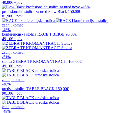
40,90€
+pdv
novo
-45%
profesionalna stolica za ured
Flow Black
150,00€
81,90€
+pdv
zadnji komadi
-48%
konferencijska stolica
RACE 1 BEIGE
95,00€
49,10€
+pdv
zadnji komadi
-51%
stolica
ZEBRA TP KROM/ANTRACIT
100,00€
49,10€
+pdv
zadnji komadi
-40%
uredska stolica
TABLE BLACK
150,00€
90,10€
+pdv
zadnji komadi
-48%