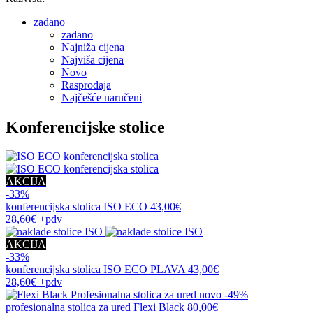
zadano
zadano
Najniža cijena
Najviša cijena
Novo
Rasprodaja
Najčešće naručeni
Konferencijske stolice
AKCIJA
-33%
konferencijska stolica
ISO ECO
43,00€
28,60€
+pdv
AKCIJA
-33%
konferencijska stolica
ISO ECO PLAVA
43,00€
28,60€
+pdv
novo
-49%
profesionalna stolica za ured
Flexi Black
80,00€