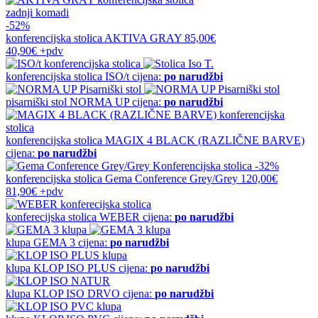
zadnji komadi
-52%
konferencijska stolica
AKTIVA GRAY
85,00€
40,90€
+pdv
konferencijska stolica
ISO/t
cijena:
po narudžbi
pisarniški stol
NORMA UP
cijena:
po narudžbi
konferencijska stolica
MAGIX 4 BLACK (RAZLIČNE BARVE)
cijena:
po narudžbi
-32%
konferencijska stolica
Gema Conference Grey/Grey
120,00€
81,90€
+pdv
konferecijska stolica
WEBER
cijena:
po narudžbi
klupa
GEMA 3
cijena:
po narudžbi
klupa
KLOP ISO PLUS
cijena:
po narudžbi
klupa
KLOP ISO DRVO
cijena:
po narudžbi