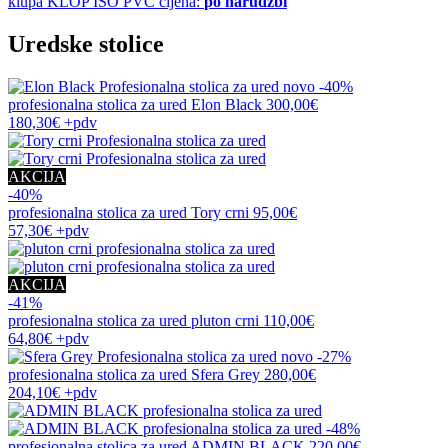
klupa
KLOP ISO PVC
cijena:
po narudžbi
Uredske stolice
novo
-40%
profesionalna stolica za ured
Elon Black
300,00€
180,30€
+pdv
AKCIJA
-40%
profesionalna stolica za ured
Tory crni
95,00€
57,30€
+pdv
AKCIJA
-41%
profesionalna stolica za ured
pluton crni
110,00€
64,80€
+pdv
novo
-27%
profesionalna stolica za ured
Sfera Grey
280,00€
204,10€
+pdv
-48%
profesionalna stolica za ured
ADMIN BLACK
220,00€