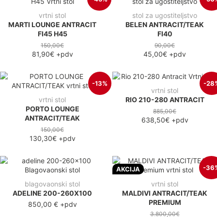
vrtni stol
stol za ugostiteljstvo
MARTI LOUNGE ANTRACIT
BELEN ANTRACIT/TEAK
FI45 H45
FI40
150,00€
90,00€
81,90€
+pdv
45,00€
+pdv
-13%
-28
vrtni stol
vrtni stol
RIO 210-280 ANTRACIT
PORTO LOUNGE
885,00€
ANTRACIT/TEAK
638,50€
+pdv
150,00€
130,30€
+pdv
-36
AKCIJA
blagovaonski stol
vrtni stol
ADELINE 200-260X100
MALDIVI ANTRACIT/TEAK
PREMIUM
850,00 €
+pdv
3.800,00€