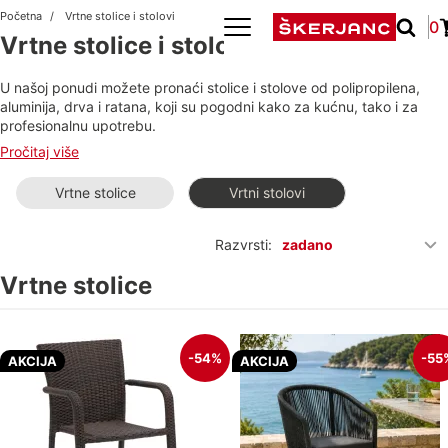
Početna
Vrtne stolice i stolovi
0
Vrtne stolice i stolovi
U našoj ponudi možete pronaći stolice i stolove od polipropilena,
aluminija, drva i ratana, koji su pogodni kako za kućnu, tako i za
profesionalnu upotrebu.
Naši proizvodi su visokokvalitetni, izdržljivi i laki za održavanje. Bez
Pročitaj više
obzira želite li opremiti vanjski prostor ili interijer, imamo prave
proizvode koji će odgovarati vašem ukusu i potrebama.
Vrtne stolice
Vrtni stolovi
Stvorite atraktivno i funkcionalno okruženje s našim vrhunskim
stolicama i stolovima.
Razvrsti:
zadano
Vrtne stolice
-54%
-55
AKCIJA
AKCIJA