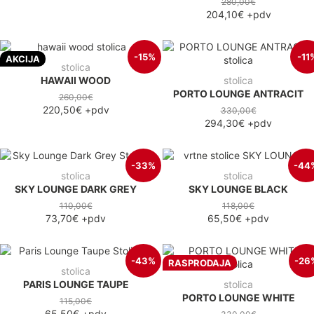
280,00€
204,10€
+pdv
-15%
-11
AKCIJA
stolica
HAWAII WOOD
stolica
PORTO LOUNGE ANTRACIT
260,00€
220,50€
+pdv
330,00€
294,30€
+pdv
-33%
-44
stolica
stolica
SKY LOUNGE DARK GREY
SKY LOUNGE BLACK
110,00€
118,00€
73,70€
+pdv
65,50€
+pdv
-43%
-26
RASPRODAJA
stolica
PARIS LOUNGE TAUPE
stolica
PORTO LOUNGE WHITE
115,00€
65,50€
+pdv