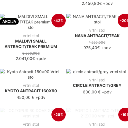
2.450,80€
+pdv
-42%
-20
AKCIJA
vrtni stol
vrtni stol
NANA ANTRACIT/TEAK
MALDIVI SMALL
1.220,00€
ANTRACIT/TEAK PREMIUM
975,40€
+pdv
3.500,00€
2.041,00€
+pdv
vrtni stol
vrtni stol
CIRCLE ANTRACIT/GREY
KYOTO ANTRACIT 160X90
600,00 €
+pdv
450,00 €
+pdv
-26%
-19
vrtni stol
vrtni stol