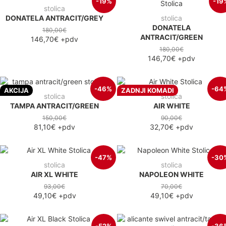
-19%
-19
stolica
DONATELA ANTRACIT/GREY
stolica
DONATELA
180,00€
ANTRACIT/GREEN
146,70€
+pdv
180,00€
146,70€
+pdv
-46%
-64
AKCIJA
ZADNJI KOMADI
stolica
stolica
TAMPA ANTRACIT/GREEN
AIR WHITE
150,00€
90,00€
81,10€
+pdv
32,70€
+pdv
-47%
-30
stolica
stolica
AIR XL WHITE
NAPOLEON WHITE
93,00€
70,00€
49,10€
+pdv
49,10€
+pdv
-52%
-36