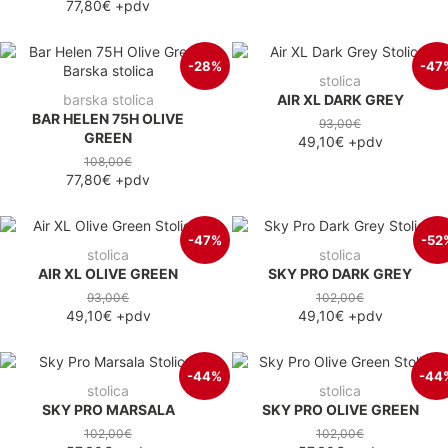
77,80€
+pdv
-28%
-47
stolica
barska stolica
AIR XL DARK GREY
BAR HELEN 75H OLIVE
93,00€
GREEN
49,10€
+pdv
108,00€
77,80€
+pdv
-47%
-52
stolica
stolica
AIR XL OLIVE GREEN
SKY PRO DARK GREY
93,00€
102,00€
49,10€
+pdv
49,10€
+pdv
-44%
-44
stolica
stolica
SKY PRO MARSALA
SKY PRO OLIVE GREEN
102,00€
102,00€