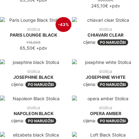
330,00€
245,10€
+pdv
-43%
stolica
stolica
PARIS LOUNGE BLACK
CHIAVARI CLEAR
cijena:
115,00€
PO NARUDŽBI
65,50€
+pdv
stolica
stolica
JOSEPHINE BLACK
JOSEPHINE WHITE
cijena:
cijena:
PO NARUDŽBI
PO NARUDŽBI
stolica
stolica
NAPOLEON BLACK
OPERA AMBER
cijena:
cijena:
PO NARUDŽBI
PO NARUDŽBI