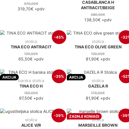
CASABLANCA H
570,00€
ANTRACIT/BEIGE
319,70€
+pdv
380,00€
138,50€
+pdv
-45%
-32
stolica
stolica
TINA ECO ANTRACIT
TINA ECO OLIVE GREEN
120,00€
120,00€
65,50€
+pdv
81,90€
+pdv
-35%
-52
AKCIJA
AKCIJA
barska stolica
stolica
TINA ECO H
GAZELA R
150,00€
170,00€
97,50€
+pdv
81,90€
+pdv
-39%
-39
ZADNJI KOMADI
stolica
stolica
ALICE V/R
MARSEILLE BROWN