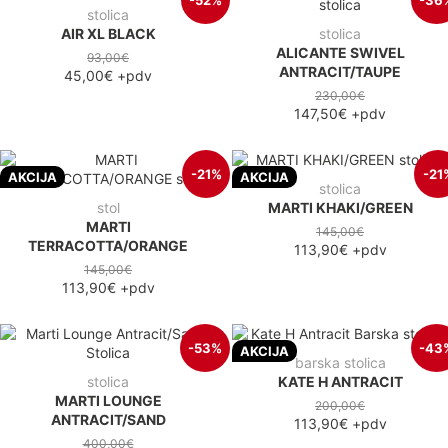
stolica
AIR XL BLACK
stolica
ALICANTE SWIVEL
93,00€
ANTRACIT/TAUPE
45,00€
+pdv
230,00€
147,50€
+pdv
-21%
-21
AKCIJA
AKCIJA
stolica
stol
MARTI KHAKI/GREEN
MARTI
145,00€
TERRACOTTA/ORANGE
113,90€
+pdv
145,00€
113,90€
+pdv
-53%
-43
AKCIJA
barska stolica
stolica
KATE H ANTRACIT
MARTI LOUNGE
200,00€
ANTRACIT/SAND
113,90€
+pdv
400,00€