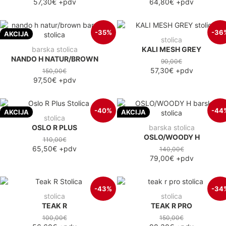
57,30€
+pdv
64,80€
+pdv
-35%
-36
AKCIJA
stolica
barska stolica
KALI MESH GREY
NANDO H NATUR/BROWN
90,00€
57,30€
+pdv
150,00€
97,50€
+pdv
-40%
-44
AKCIJA
AKCIJA
stolica
OSLO R PLUS
barska stolica
OSLO/WOODY H
110,00€
65,50€
+pdv
140,00€
79,00€
+pdv
-43%
-34
stolica
stolica
TEAK R
TEAK R PRO
100,00€
150,00€