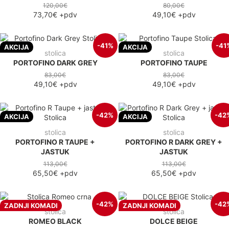
120,00€
80,00€
73,70€
+pdv
49,10€
+pdv
-41%
-41
AKCIJA
AKCIJA
stolica
stolica
PORTOFINO DARK GREY
PORTOFINO TAUPE
83,00€
83,00€
49,10€
+pdv
49,10€
+pdv
-42%
-42
AKCIJA
AKCIJA
stolica
stolica
PORTOFINO R TAUPE +
PORTOFINO R DARK GREY +
JASTUK
JASTUK
113,00€
113,00€
65,50€
+pdv
65,50€
+pdv
-42%
-42
ZADNJI KOMADI
ZADNJI KOMADI
stolica
stolica
ROMEO BLACK
DOLCE BEIGE