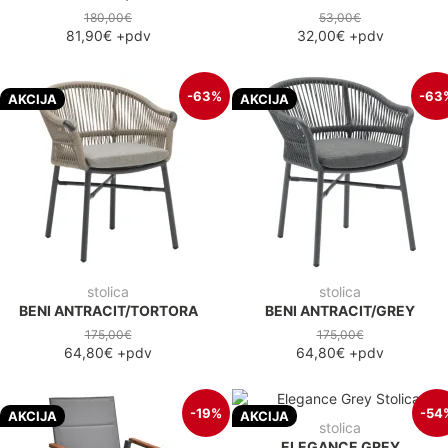
180,00€
53,00€
81,90€
+pdv
32,00€
+pdv
-63%
-63
AKCIJA
AKCIJA
stolica
stolica
BENI ANTRACIT/TORTORA
BENI ANTRACIT/GREY
175,00€
175,00€
64,80€
+pdv
64,80€
+pdv
-19%
-54
AKCIJA
AKCIJA
stolica
ELEGANCE GREY