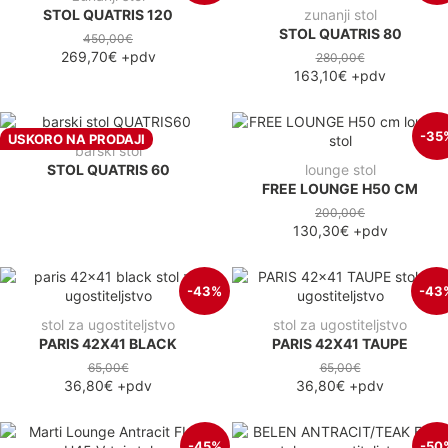
STOL QUATRIS 120
zunanji stol
STOL QUATRIS 80
450,00€
269,70€
+pdv
280,00€
163,10€
+pdv
-35
USKORO NA PRODAJI
barski stol
STOL QUATRIS 60
lounge stol
FREE LOUNGE H50 CM
200,00€
130,30€
+pdv
-43%
-43
stol za ugostiteljstvo
stol za ugostiteljstvo
PARIS 42X41 BLACK
PARIS 42X41 TAUPE
65,00€
65,00€
36,80€
+pdv
36,80€
+pdv
-45%
-50