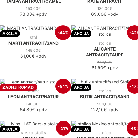
TAMPA ANTRACIT/CAMEL
KATE ANTRACIT
150,00€
180,00€
73,00€
+pdv
69,00€
+pdv
-44%
-42
AKCIJA
AKCIJA
stol
MARTI ANTRACIT/SAND
stolica
ALICANTE
145,00€
ANTRACIT/TAUPE
81,00€
+pdv
140,00€
81,90€
+pdv
-54%
-47
ZADNJI KOMADI
AKCIJA
stolica
stolica
LEON ANTRACIT/NATUR
BUTIK ANTRACIT/SAND
140,00€
230,00€
64,80€
+pdv
122,10€
+pdv
-51%
-46
AKCIJA
AKCIJA
barska stolica
stolica