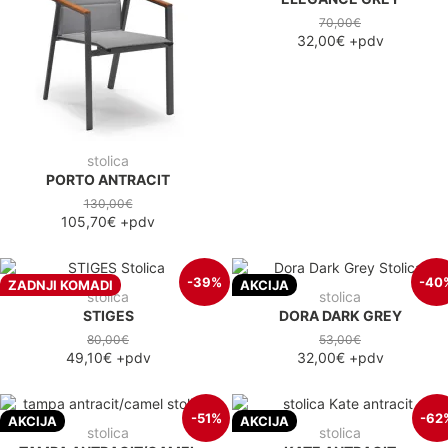
70,00€
32,00€
+pdv
stolica
PORTO ANTRACIT
130,00€
105,70€
+pdv
-39%
-40
ZADNJI KOMADI
AKCIJA
stolica
stolica
STIGES
DORA DARK GREY
80,00€
53,00€
49,10€
+pdv
32,00€
+pdv
-51%
-62
AKCIJA
AKCIJA
stolica
stolica