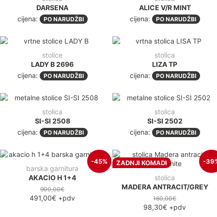
DARSENA
ALICE V/R MINT
cijena:
cijena:
PO NARUDŽBI
PO NARUDŽBI
stolice
stolica
LADY B 2696
LIZA TP
cijena:
cijena:
PO NARUDŽBI
PO NARUDŽBI
stolica
stolica
SI-SI 2508
SI-SI 2502
cijena:
cijena:
PO NARUDŽBI
PO NARUDŽBI
-45%
-39
ZADNJI KOMADI
barska garnitura
AKACIO H 1+4
stolica
MADERA ANTRACIT/GREY
900,00€
491,00€
+pdv
160,00€
98,30€
+pdv