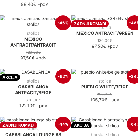
188,40€
+pdv
-46%
-46
ZADNJI KOMADI
stolica
stolica
MEXICO ANTRACIT/GREEN
MEXICO
180,00€
ANTRACIT/ANTRACIT
97,50€
+pdv
180,00€
97,50€
+pdv
-62%
-34
AKCIJA
stolica
stolica
CASABLANCA
PUEBLO WHITE/BEIGE
ANTRACIT/BEIGE
160,00€
105,70€
+pdv
320,00€
122,10€
+pdv
-44%
-64
ZADNJI KOMADI
AKCIJA
stolica
CASABLANCA LOUNGE AB
barska stolica