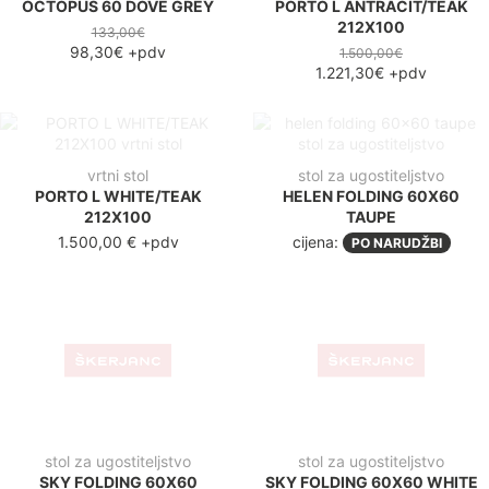
OCTOPUS 60 DOVE GREY
PORTO L ANTRACIT/TEAK
212X100
133,00€
98,30€
+pdv
1.500,00€
1.221,30€
+pdv
vrtni stol
stol za ugostiteljstvo
PORTO L WHITE/TEAK
HELEN FOLDING 60X60
212X100
TAUPE
1.500,00 €
+pdv
cijena:
PO NARUDŽBI
stol za ugostiteljstvo
stol za ugostiteljstvo
SKY FOLDING 60X60
SKY FOLDING 60X60 WHITE
BLACK
cijena:
PO NARUDŽBI
cijena:
PO NARUDŽBI