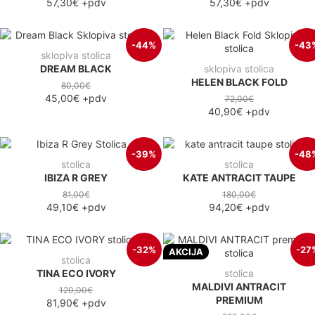
57,30€
+pdv
57,30€
+pdv
-44%
-43
sklopiva stolica
DREAM BLACK
sklopiva stolica
HELEN BLACK FOLD
80,00€
45,00€
+pdv
72,00€
40,90€
+pdv
-39%
-48
stolica
stolica
IBIZA R GREY
KATE ANTRACIT TAUPE
81,00€
180,00€
49,10€
+pdv
94,20€
+pdv
-32%
-27
AKCIJA
stolica
TINA ECO IVORY
stolica
MALDIVI ANTRACIT
120,00€
PREMIUM
81,90€
+pdv