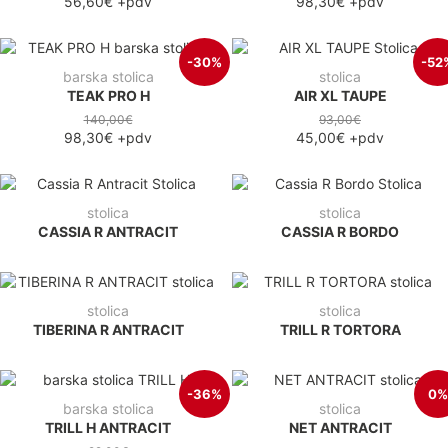
56,60€
+pdv
98,30€
+pdv
-30%
-52
barska stolica
stolica
TEAK PRO H
AIR XL TAUPE
140,00€
93,00€
98,30€
+pdv
45,00€
+pdv
stolica
stolica
CASSIA R ANTRACIT
CASSIA R BORDO
stolica
stolica
TIBERINA R ANTRACIT
TRILL R TORTORA
-36%
0%
barska stolica
stolica
TRILL H ANTRACIT
NET ANTRACIT