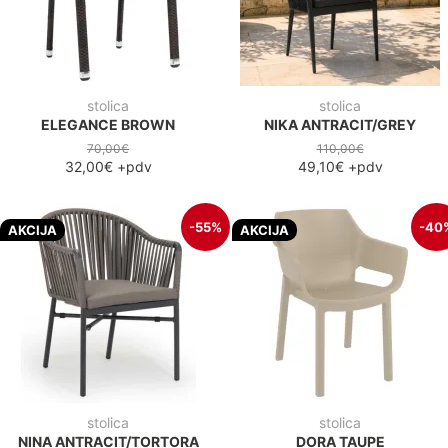
stolica
stolica
ELEGANCE BROWN
NIKA ANTRACIT/GREY
70,00€
110,00€
32,00€
+pdv
49,10€
+pdv
-55%
-40
AKCIJA
AKCIJA
stolica
stolica
NINA ANTRACIT/TORTORA
DORA TAUPE