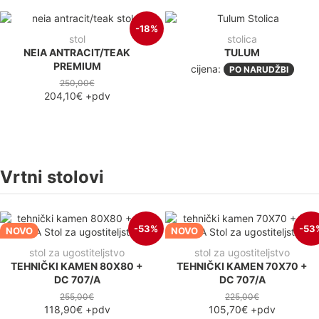
-18%
stol
stolica
NEIA ANTRACIT/TEAK
TULUM
PREMIUM
cijena:
PO NARUDŽBI
250,00€
204,10€
+pdv
Vrtni stolovi
-53%
-53
NOVO
NOVO
stol za ugostiteljstvo
stol za ugostiteljstvo
TEHNIČKI KAMEN 80X80 +
TEHNIČKI KAMEN 70X70 +
DC 707/A
DC 707/A
255,00€
225,00€
118,90€
+pdv
105,70€
+pdv