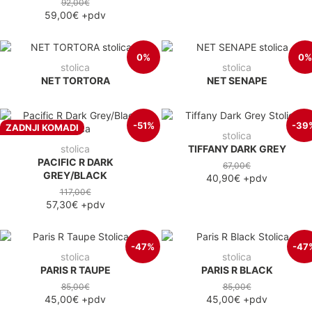
92,00€
59,00€
+pdv
0%
0%
stolica
stolica
NET TORTORA
NET SENAPE
-51%
-39
ZADNJI KOMADI
stolica
stolica
TIFFANY DARK GREY
PACIFIC R DARK
67,00€
GREY/BLACK
40,90€
+pdv
117,00€
57,30€
+pdv
-47%
-47
stolica
stolica
PARIS R TAUPE
PARIS R BLACK
85,00€
85,00€
45,00€
+pdv
45,00€
+pdv