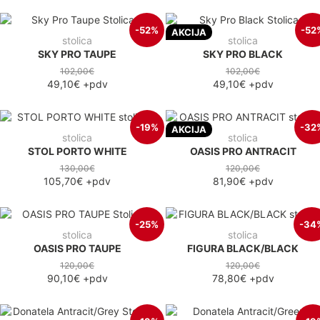
-52%
-52
AKCIJA
stolica
stolica
SKY PRO TAUPE
SKY PRO BLACK
102,00€
102,00€
49,10€
+pdv
49,10€
+pdv
-19%
-32
AKCIJA
stolica
stolica
STOL PORTO WHITE
OASIS PRO ANTRACIT
130,00€
120,00€
105,70€
+pdv
81,90€
+pdv
-25%
-34
stolica
stolica
OASIS PRO TAUPE
FIGURA BLACK/BLACK
120,00€
120,00€
90,10€
+pdv
78,80€
+pdv