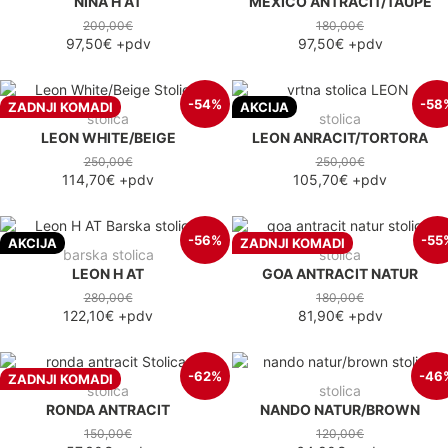
NINA H AT
MEXICO ANTRACIT/TAUPE
200,00€
180,00€
97,50€
+pdv
97,50€
+pdv
-54%
-58
ZADNJI KOMADI
AKCIJA
stolica
stolica
LEON WHITE/BEIGE
LEON ANRACIT/TORTORA
250,00€
250,00€
114,70€
+pdv
105,70€
+pdv
-56%
-55
AKCIJA
ZADNJI KOMADI
barska stolica
stolica
LEON H AT
GOA ANTRACIT NATUR
280,00€
180,00€
122,10€
+pdv
81,90€
+pdv
-62%
-46
ZADNJI KOMADI
stolica
stolica
RONDA ANTRACIT
NANDO NATUR/BROWN
150,00€
120,00€