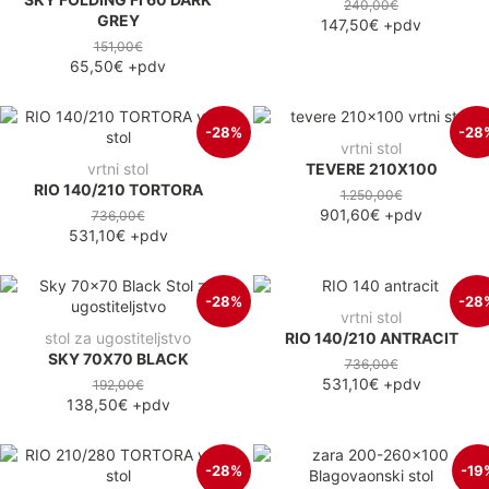
240,00€
GREY
147,50€
+pdv
151,00€
65,50€
+pdv
-28%
-28
vrtni stol
vrtni stol
TEVERE 210X100
RIO 140/210 TORTORA
1.250,00€
901,60€
+pdv
736,00€
531,10€
+pdv
-28%
-28
vrtni stol
stol za ugostiteljstvo
RIO 140/210 ANTRACIT
SKY 70X70 BLACK
736,00€
531,10€
+pdv
192,00€
138,50€
+pdv
-28%
-19