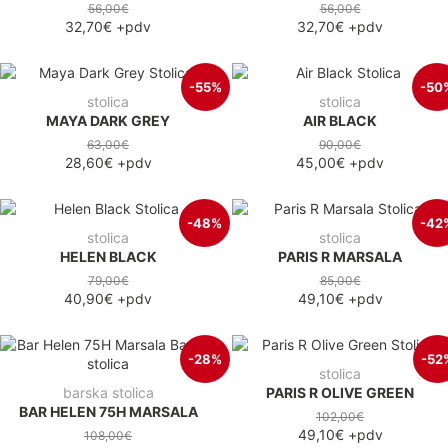
56,00€
56,00€
32,70€
+pdv
32,70€
+pdv
-55%
-50
stolica
stolica
MAYA DARK GREY
AIR BLACK
63,00€
90,00€
28,60€
+pdv
45,00€
+pdv
-48%
-42
stolica
stolica
HELEN BLACK
PARIS R MARSALA
79,00€
85,00€
40,90€
+pdv
49,10€
+pdv
-28%
-52
stolica
barska stolica
PARIS R OLIVE GREEN
BAR HELEN 75H MARSALA
102,00€
49,10€
+pdv
108,00€